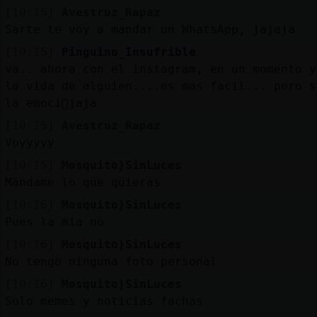
[10:15]
Avestruz_Rapaz
Sarte te voy a mandar un WhatsApp, jajaja
[10:15]
Pinguino_Insufrible
va.. ahora con el instagram, en un momento y
la vida de alguien....es mas facil... pero s
la emoci󮮮jaja
[10:15]
Avestruz_Rapaz
Voyyyyy
[10:15]
Mosquito}SinLuces
Mándame lo que quieras
[10:16]
Mosquito}SinLuces
Pues la mia no
[10:16]
Mosquito}SinLuces
No tengo ninguna foto personal
[10:16]
Mosquito}SinLuces
Solo memes y noticias fachas