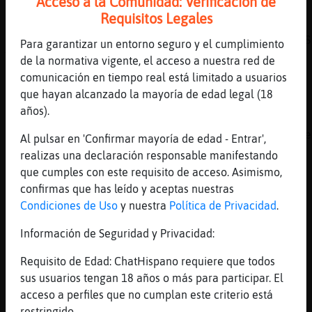
Acceso a la Comunidad: Verificación de
Poseso
Requisitos Legales
[10:24]
Avestruz_Rapaz
Pinguino_Insufrible te presento a Mosquito}S
Para garantizar un entorno seguro y el cumplimiento
Tiburcio
de la normativa vigente, el acceso a nuestra red de
comunicación en tiempo real está limitado a usuarios
[10:24]
Mosca_Torpe
que hayan alcanzado la mayoría de edad legal (18
se han cogido puente los arrobas ? q gente
años).
[10:24]
Mosquito}SinLuces
No se me olvida porque es un día antes que e
Al pulsar en 'Confirmar mayoría de edad - Entrar',
hermana
realizas una declaración responsable manifestando
que cumples con este requisito de acceso. Asimismo,
[10:24]
Pinguino_Insufrible
confirmas que has leído y aceptas nuestras
encantado!!!!!
Condiciones de Uso
y nuestra
Política de Privacidad
.
[10:25]
Mosquito}SinLuces
Hola Raúl igualmente
Información de Seguridad y Privacidad:
[10:25]
Mosca_Torpe
Requisito de Edad: ChatHispano requiere que todos
se han despistado con los turnos
sus usuarios tengan 18 años o más para participar. El
[10:25]
Cabra_Azul
acceso a perfiles que no cumplan este criterio está
Cumple a la vista
restringido.