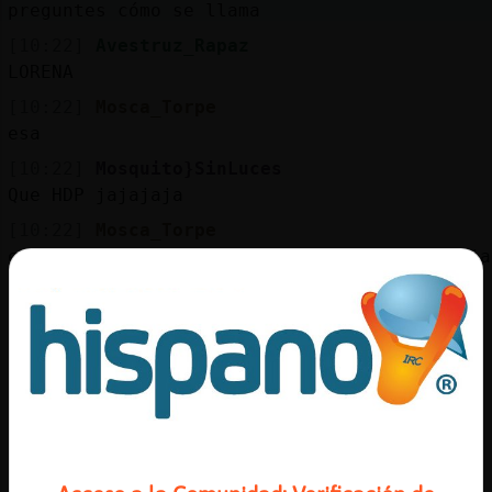
preguntes cómo se llama
[10:22]
Avestruz_Rapaz
LORENA
[10:22]
Mosca_Torpe
esa
[10:22]
Mosquito}SinLuces
Que HDP jajajaja
[10:22]
Mosca_Torpe
es q cuando trato de recordarla se me antoja
con un oso al lado
[10:23]
Avestruz_Rapaz
Cucha Mosquito}SinLuces que no se te olvide
el cumplea񯳠del demo
[10:23]
Mosquito}SinLuces
Lo see
[10:24]
Avestruz_Rapaz