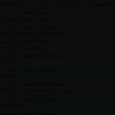
WhatsApp con tanto corazoncito y relampaguit
[10:19]
Mosca_Torpe
buenos días, room
[10:20]
Avestruz_Rapaz
Pero me hamas eternamente
[10:20]
Mosca_Torpe
mon petit lindor
[10:20]
Mosquito}SinLuces
Nose
[10:20]
Avestruz_Rapaz
Ohhhhh
[10:20]
Mosquito}SinLuces
Debería de pensármelo jajaja
[10:20]
Avestruz_Rapaz
Achechin0
[10:21]
Mosca_Torpe