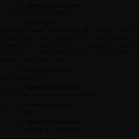
[10:35]
Mosquito}SinLuces
!lineas Avestruz_Rapaz
[10:35]
Buho\Verde
Avestruz_Rapaz ha escrito 365 líneas, el 0.0
lineas del canal y está en la 20º posición .
aleatoria: ( Ayer 18:29 ) "Mikka_tio sigue a
veas la luz corre hacia ella" .Si quieres el
entero escribe : !Web
[10:35]
Avestruz_Rapaz
Me encanta!!!!!
[10:35]
Mosquito}SinLuces
En que me he quedado eh jajaja
[10:35]
Avestruz_Rapaz
Eso de ayer
[10:35]
Mosquito}SinLuces
A 5 y todavía no figuro XD