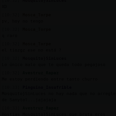
[10:32]
Mosquito}SinLuces
XD
[10:32]
Mosca_Torpe
pv, hoy no tengo
[10:32]
Mosca_Torpe
q raro
[10:32]
Mosca_Torpe
el tiozgz ese no está ?
[10:32]
Mosquito}SinLuces
Lo único malo que te queda todo pegajoso
[10:32]
Avestruz_Rapaz
Me estoy perdiendo entre tanto churro
[10:33]
Pinguino_Insufrible
Mosquito}SinLuces no hay nada que no arregle
de Sanytol...jajajaja
[10:33]
Avestruz_Rapaz
Hostias Mosquito}SinLuces que bruta eres