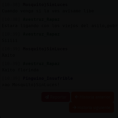
[10:38]
Mosquito}SinLuces
Cuando venga si la ves avísame libe
[10:38]
Avestruz_Rapaz
Estara ligando con los viejos del asilo,pobr
[10:39]
Avestruz_Rapaz
Siiiii
[10:39]
Mosquito}SinLuces
Xaito
[10:39]
Avestruz_Rapaz
Xaito florinda
[10:39]
Pinguino_Insufrible
xao Mosquito}SinLuces!
Reportar
Historia anterior
Historia siguiente