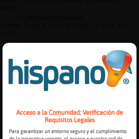
civil dijo que se cambiaba de hombre a
mujer
[18:13]
Elefante_Elocuente
cuando llego a casa le tuneo la cara a su
mujer
[18:14]
Elefante_Elocuente
cuando fue la policia dijeron que no podian
hacer nada
[18:14]
Elefante_Elocuente
que no era violencia
[18:14]
Elefante_Elocuente
:0)
[18:14]
Gallina}Especial
pues eso esta muy mal sr Elefante_Elocuente
Acceso a la Comunidad: Verificación de
Requisitos Legales
[18:14]
Mosca_Breve
Pos yo cuando fui pa pilares me jarte de
Para garantizar un entorno seguro y el cumplimiento
croquetas, anda que si me envenenan
de la normativa vigente, el acceso a nuestra red de