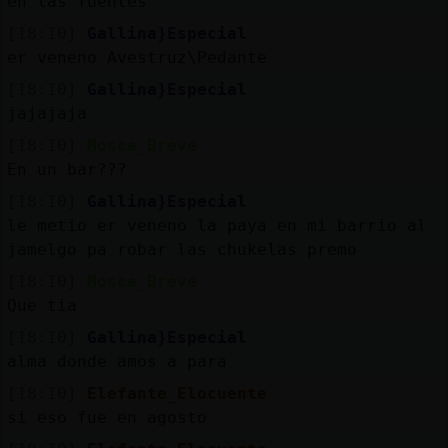
en las fuentes
[18:10]
Gallina}Especial
er veneno Avestruz\Pedante
[18:10]
Gallina}Especial
jajajaja
[18:10]
Mosca_Breve
En un bar???
[18:10]
Gallina}Especial
le metio er veneno la paya en mi barrio al
jamelgo pa robar las chukelas premo
[18:10]
Mosca_Breve
Que tia
[18:10]
Gallina}Especial
alma donde amos a para
[18:10]
Elefante_Elocuente
si eso fue en agosto