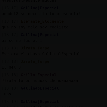
Avestruz\Pedante muuuas
[18:17]
Gallina}Especial
unadel8 se necesita tu presencia!
[18:17]
Elefante_Elocuente
que no soy malo soy realista
[18:17]
Gallina}Especial
ui se me fue el 1
[18:18]
Jirafa_Torpe
Ese era el chavo Gallina}Especial
[18:18]
Jirafa_Torpe
El del 8
[18:18]
Grillo_Especial
Jirafa_Torpe muuuas chenoaaaaaaa
[18:18]
Gallina}Especial
juas
[18:19]
Gallina}Especial