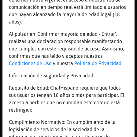
[18:14]
Elefante_Elocuente
comunicación en tiempo real está limitado a usuarios
lo mas cachondo es salio la mujer en la tv
que hayan alcanzado la mayoría de edad legal (18
llorando
años).
[18:14]
Jirafa_Torpe
Al pulsar en 'Confirmar mayoría de edad - Entrar',
En mi barrio no hay buenas croquetas, salvo
realizas una declaración responsable manifestando
las que hago yo en mi casa
que cumples con este requisito de acceso. Asimismo,
[18:14]
Gallina}Especial
confirmas que has leído y aceptas nuestras
la mujer que fue hombre o la mujer mujer?
Condiciones de Uso
y nuestra
Política de Privacidad
.
[18:15]
Elefante_Elocuente
Información de Seguridad y Privacidad:
decia que al ser su marido chica no tenia
derecho ni a piso gratis ni a paguita
Requisito de Edad: ChatHispano requiere que todos
sus usuarios tengan 18 años o más para participar. El
[18:15]
Elefante_Elocuente
acceso a perfiles que no cumplan este criterio está
juassssssssssssssssssssssssssssss
restringido.
[18:15]
Gallina}Especial
[Jirafa_Torpe] no decia mi barrio, que fue
Cumplimiento Normativo: En cumplimiento de la
ahi al parecer donde nacio "la croqueta
legislación de servicios de la sociedad de la
asesina"
información, registramos los datos técnicos de