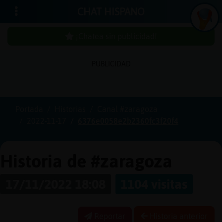
CHAT HISPANO
¡Chatea sin publicidad!
PUBLICIDAD
Iniciar
sesión
Portada
Historias
Canal #zaragoza
2022-11-17
6376e0058e2b2360fc3f20f4
¡Chatea
sin
publici
Historia de #zaragoza
17/11/2022 18:08
1104 visitas
Crear
una
Reportar
Historia anterior
cuenta