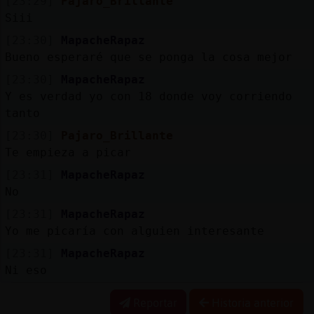
[23:29]
Pajaro_Brillante
Siii
[23:30]
MapacheRapaz
Bueno esperaré que se ponga la cosa mejor
[23:30]
MapacheRapaz
Y es verdad yo con 18 donde voy corriendo
tanto
[23:30]
Pajaro_Brillante
Te empieza a picar
[23:31]
MapacheRapaz
No
[23:31]
MapacheRapaz
Yo me picaría con alguien interesante
[23:31]
MapacheRapaz
Ni eso
Reportar
Historia anterior