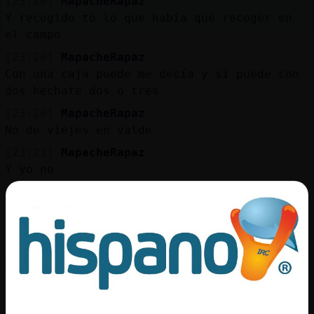
[23:20]
MapacheRapaz
Y recogido to lo que había que recoger en
el campo
[23:20]
MapacheRapaz
Con una caja puede me decía y si puede con
dos hechate dos o tres
[23:20]
MapacheRapaz
No de viejes en valde
[23:21]
MapacheRapaz
Y yo no
[23:21]
MapacheRapaz
Que valde ni valde yo me llevo seis cajas
en ca mano
[23:22]
MapacheRapaz
Mi hermano con 8 años se echaban catorce
cajas en la cabeza
[23:22]
MapacheRapaz