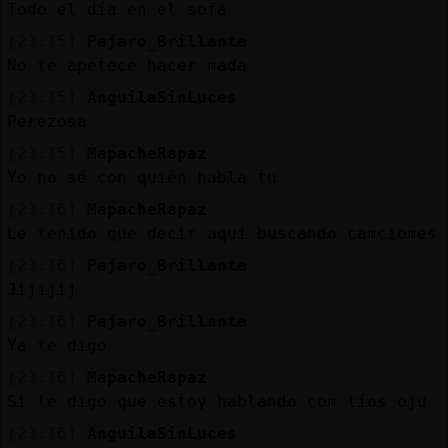
Mis
Todo el día en el sofá
blogs
[23:15]
Pajaro_Brillante
No te apetece hacer nada
[23:15]
AnguilaSinLuces
Perezosa
Mis
foros
[23:15]
MapacheRapaz
Yo no sé con quién habla tu
[23:16]
MapacheRapaz
Le tenido que decir aquí buscando canciones
Registr
un
[23:16]
Pajaro_Brillante
canal
Jijijij
[23:16]
Pajaro_Brillante
Ya te digo
[23:16]
MapacheRapaz
Más
Si le digo que estoy hablando con tíos oju
gestion
[23:16]
AnguilaSinLuces