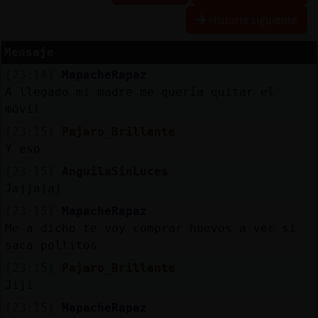
Historia siguiente
Mensaje
Reserva
[23:14]
MapacheRapaz
alias
A llegado mi madre me quería quitar el
móvil
[23:15]
Pajaro_Brillante
Actuali
Y eso
contras
[23:15]
AnguilaSinLuces
Jajjajaj
[23:15]
MapacheRapaz
Actuali
Me a dicho te voy comprar huevos a ver si
IP
saca pollitos
virtual
[23:15]
Pajaro_Brillante
Jiji
[23:15]
MapacheRapaz