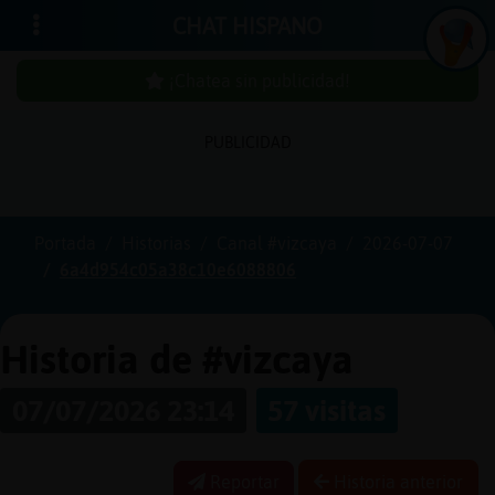
CHAT HISPANO
¡Chatea sin publicidad!
PUBLICIDAD
Iniciar
sesión
Portada
Historias
Canal #vizcaya
2026-07-07
6a4d954c05a38c10e6088806
¡Chatea
sin
publici
Historia de #vizcaya
07/07/2026 23:14
57 visitas
Crear
una
Reportar
Historia anterior
cuenta