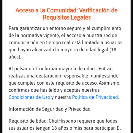
Vacia claro
Acceso a la Comunidad: Verificación de
[23:22]
MapacheRapaz
Requisitos Legales
Y mi madre angelito que pena de niño
Para garantizar un entorno seguro y el cumplimiento
[23:22]
MapacheRapaz
de la normativa vigente, el acceso a nuestra red de
Pena pero palante como un hombre de 50
comunicación en tiempo real está limitado a usuarios
[23:23]
Pajaro_Brillante
que hayan alcanzado la mayoría de edad legal (18
Q vida más dura
años).
[23:23]
MapacheRapaz
Al pulsar en 'Confirmar mayoría de edad - Entrar',
No era dura la verdad
realizas una declaración responsable manifestando
[23:23]
Pajaro_Brillante
que cumples con este requisito de acceso. Asimismo,
De donde eres tú
confirmas que has leído y aceptas nuestras
[23:23]
MapacheRapaz
Condiciones de Uso
y nuestra
Política de Privacidad
.
A mí me debajo jugar cuando trasponia el
Información de Seguridad y Privacidad:
sol
[23:23]
MapacheRapaz
Requisito de Edad: ChatHispano requiere que todos
Vete ya media hora de luz a jugar
sus usuarios tengan 18 años o más para participar. El