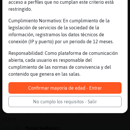
acceso a perfiles que no cumplan este criterio está
[23:24]
MapacheRapaz
restringido.
Y a la noche otra vez a trabajar a embazar
conservas
Cumplimiento Normativo: En cumplimiento de la
[23:24]
Pajaro_Brillante
legislación de servicios de la sociedad de la
Q partidazo
información, registramos los datos técnicos de
conexión (IP y puerto) por un periodo de 12 meses.
[23:24]
MapacheRapaz
Hasta que una se caía de sueño
Responsabilidad: Como plataforma de comunicación
[23:25]
Pajaro_Brillante
abierta, cada usuario es responsable del
No as estudiado
cumplimiento de las normas de convivencia y del
contenido que genera en las salas.
[23:25]
MapacheRapaz
Pero mira gracias a eso una ya no tiene
Confirmar mayoría de edad - Entrar
prisas por buscar un hombre
[23:25]
MapacheRapaz
No cumplo los requisitos - Salir
Porque es tan mi seguridad que en el
momento que yo quiera le digo a uno vente y
viene
[23:26]
MapacheRapaz