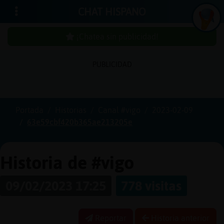
CHAT HISPANO
¡Chatea sin publicidad!
PUBLICIDAD
Iniciar
sesión
Portada
Historias
Canal #vigo
2023-02-09
63e59cbf420b365ae213205e
¡Chatea
sin
publici
Historia de #vigo
09/02/2023 17:25
778 visitas
Crear
una
Reportar
Historia anterior
cuenta