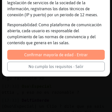
[17:32]
Oso\Especial
legislación de servicios de la sociedad de la
es que me acaba de ofrecer un trio
información, registramos los datos técnicos de
conexión (IP y puerto) por un periodo de 12 meses.
[17:32]
Delfin\Insufrible
Uhh
Responsabilidad: Como plataforma de comunicación
[17:32]
Zebra-Transparente
abierta, cada usuario es responsable del
Eh ,esto , emmmmm , me pilla mal XD
cumplimiento de las normas de convivencia y del
contenido que genera en las salas.
[17:32]
Oso\Especial
jajajaajajjajajaja
Confirmar mayoría de edad - Entrar
[17:32]
Oso\Especial
entonces no es a lo que diga
No cumplo los requisitos - Salir
[17:32]
Zebra-Transparente
Algo razonable XD
[17:33]
Oso\Especial
ottia , y eso no es razonable ?
[17:33]
DelfinVerde
[Oso\Especial] un Clio ? dile que ya sois