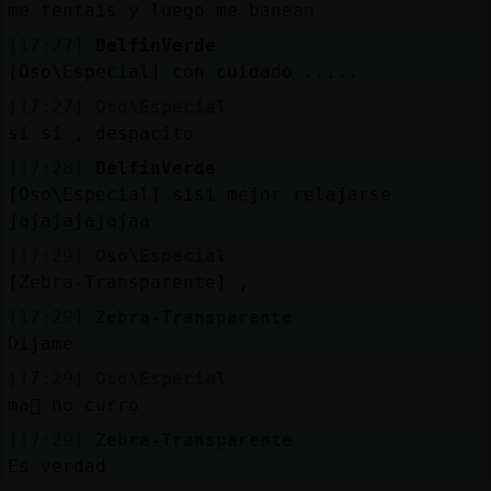
me tentais y luego me banean
[17:27]
DelfinVerde
[Oso\Especial] con cuidado .....
[17:27]
Oso\Especial
si si , despacito
[17:28]
DelfinVerde
[Oso\Especial] sisi mejor relajarse
jajajajajajaa
[17:29]
Oso\Especial
[Zebra-Transparente] ,
[17:29]
Zebra-Transparente
Dijame
[17:29]
Oso\Especial
ma񡮡 no curro
[17:29]
Zebra-Transparente
Es verdad