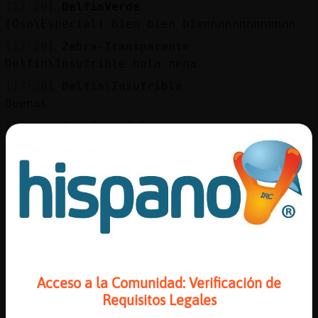
[17:29]
DelfinVerde
[Oso\Especial] bien bien biennnnnnnnnnnnn
[17:29]
Zebra-Transparente
Delfin\Insufrible hola nena
[17:30]
Delfin\Insufrible
Buenas
[17:30]
Oso\Especial
hola Delfin\Insufrible
[17:30]
Delfin\Insufrible
Que tal
[17:30]
DelfinVerde
[Delfin\Insufrible] muy buenas tardes
[17:30]
Zebra-Transparente
Es una invitacion Oso\Especial ?
Acceso a la Comunidad: Verificación de
[17:30]
Zebra-Transparente
Requisitos Legales
XD