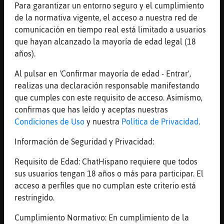
[17:30]
Delfin\Insufrible
Para garantizar un entorno seguro y el cumplimiento
Raistlin buenorro
de la normativa vigente, el acceso a nuestra red de
comunicación en tiempo real está limitado a usuarios
[17:30]
Delfin\Insufrible
que hayan alcanzado la mayoría de edad legal (18
Salomons hola
años).
[17:31]
Oso\Especial
invitacion a que Zebra-Transparente ?
Al pulsar en 'Confirmar mayoría de edad - Entrar',
realizas una declaración responsable manifestando
[17:31]
Zebra-Transparente
que cumples con este requisito de acceso. Asimismo,
No se a lo q digas XD
confirmas que has leído y aceptas nuestras
[17:31]
Oso\Especial
Condiciones de Uso
y nuestra
Política de Privacidad
.
jajajajajajajajaja
Información de Seguridad y Privacidad:
[17:31]
Oso\Especial
cuidadito con eso Zebra-Transparente
Requisito de Edad: ChatHispano requiere que todos
[17:31]
Zebra-Transparente
sus usuarios tengan 18 años o más para participar. El
A ver q dis
acceso a perfiles que no cumplan este criterio está
restringido.
[17:31]
DelfinVerde
jajjajajjaaa
Cumplimiento Normativo: En cumplimiento de la