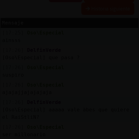
Historia siguiente
Mensaje
Reserva
[17:25]
Oso\Especial
alias
ainsss
[17:26]
DelfinVerde
[Oso\Especial] que pasa ?
Actuali
[17:26]
Oso\Especial
contras
suspiro
[17:26]
Oso\Especial
ajajajjajajajaja
Actuali
[17:26]
DelfinVerde
IP
[Oso\Especial] aaaaa vale ߳abes que quiere
virtual
el RaiStliN?
[17:26]
Oso\Especial
ser millonario