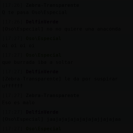
Mis
[17:26]
Zebra-Transparente
blogs
Q te pasa Oso\Especial
[17:26]
DelfinVerde
[Oso\Especial] no no quiere una anaconda
Mis
[17:27]
Oso\Especial
foros
oi oi oi oi
[17:27]
Oso\Especial
que burrada iba a soltar
Registr
[17:27]
DelfinVerde
un
[Zebra-Transparente] le da por suspirar
canal
uffffff
[17:27]
Zebra-Transparente
Eso es malo
[17:27]
DelfinVerde
Más
[Oso\Especial] jaajajajajajajajajjajajaa
gestion
[17:27]
Oso\Especial