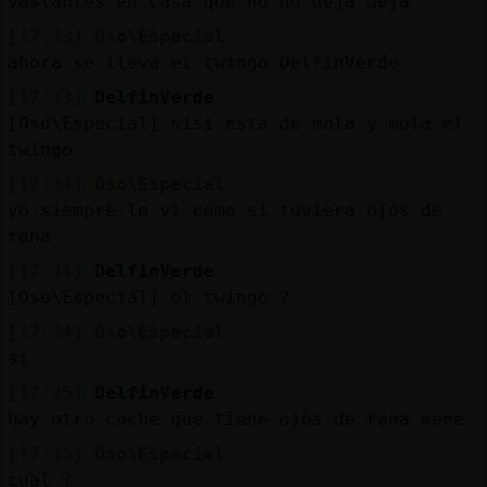
vastantes en casa que no no deja deja
[17:33]
Oso\Especial
ahora se lleva el twingo DelfinVerde
[17:33]
DelfinVerde
[Oso\Especial] sisi esta de mola y mola el
twingo
[17:34]
Oso\Especial
yo siempre lo vi como si tuviera ojos de
rana
[17:34]
DelfinVerde
[Oso\Especial] el twingo ?
[17:34]
Oso\Especial
si
[17:35]
DelfinVerde
hay otro coche que tiene ojos de rana eeee
[17:35]
Oso\Especial
cual ?