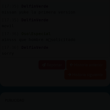
[17:35]
DelfinVerde
nissan yuke la primera version
[17:35]
DelfinVerde
movil
[17:36]
Oso\Especial
ainsss que hombre m᳠solicitado
[17:36]
DelfinVerde
sorry
Reportar
Historia anterior
Historia siguiente
PUBLICIDAD