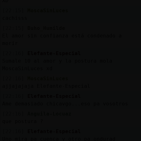
XD
[22:15]
MoscaSinLuces
cachisss
[22:15]
Buho_Humilde
El amor sin confianza está condenado a
morir
[22:16]
Elefante-Especial
Sumale 10 al amor y la postura mola
MoscaSinLuces xd
[22:16]
MoscaSinLuces
ajjajajaja Elefante-Especial
[22:16]
Elefante-Especial
Ame demasiado chicavgo...eso pa vosotros
[22:16]
Anguila-Locuaz
que postura ?
[22:16]
Elefante-Especial
Uno mira pa cuenca y otro pa ondurad