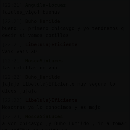
[22:21]
Anguila-Locuaz
[azules_vigo] buenas
[22:21]
Buho_Humilde
bueno... primero chicavgo y yo tendremos q
decir si vamos cotillas
[22:21]
Libelula}Eficiente
Vais vais XD
[22:21]
MoscaSinLuces
las cotillas no van
[22:22]
Buho_Humilde
jajaja Libelula}Eficiente muy segura lo
dices jajaja
[22:22]
Libelula}Eficiente
Nosotras ya lo conocimos y es majo
[22:23]
MoscaSinLuces
a ver chicavgo ,y Buho_Humilde , ir a tomar