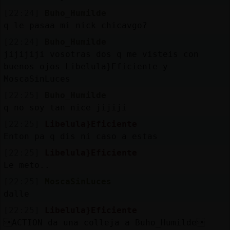
[22:24]
Buho_Humilde
q le pasaa mi nick chicavgo?
[22:24]
Buho_Humilde
jijijiji vosotras dos q me visteis con
buenos ojos Libelula}Eficiente y
MoscaSinLuces
[22:25]
Buho_Humilde
q no soy tan nice jijiji
[22:25]
Libelula}Eficiente
Enton pa q dis ni caso a estas
[22:25]
Libelula}Eficiente
Le meto..
[22:25]
MoscaSinLuces
dalle
[22:25]
Libelula}Eficiente
ACTION da una colleja a Buho_Humilde