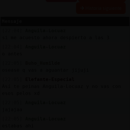
Historia siguiente
Mensaje
Reserva
[22:04]
Anguila-Locuaz
alias
si me acuesto ahora despierto a las 3
[22:04]
Anguila-Locuaz
o antes
Actuali
[22:05]
Buho_Humilde
contras
osease q vas a aguantar jijuji
[22:05]
Elefante-Especial
Así te peinas Anguila-Locuaz y no vas con
Actuali
esos pelos xd
IP
[22:05]
Anguila-Locuaz
virtual
jajajaa
[22:05]
Anguila-Locuaz
estabas ahi