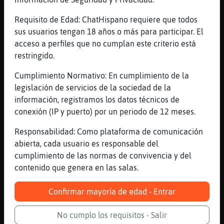
[22:19]
Buho_Humilde
Requisito de Edad: ChatHispano requiere que todos
chicavgo tb yo soy divirciado
sus usuarios tengan 18 años o más para participar. El
[22:19]
Elefante-Especial
acceso a perfiles que no cumplan este criterio está
Sobre todo si vas con tu ex chicavgo xd
restringido.
[22:19]
Libelula}Eficiente
Cumplimiento Normativo: En cumplimiento de la
Damos fe
legislación de servicios de la sociedad de la
[22:20]
Libelula}Eficiente
información, registramos los datos técnicos de
Es majo
conexión (IP y puerto) por un periodo de 12 meses.
[22:20]
Buho_Humilde
Responsabilidad: Como plataforma de comunicación
por eso lo digo Libelula}Eficiente jijiji
abierta, cada usuario es responsable del
[22:20]
MoscaSinLuces
cumplimiento de las normas de convivencia y del
y chicavgo , es un amor
contenido que genera en las salas.
[22:20]
Libelula}Eficiente
Confirmar mayoría de edad - Entrar
Nada cafe los 4 MoscaSinLuces XD
[22:20]
Elefante-Especial
No cumplo los requisitos - Salir
Todas son boas hasta despois de uns días