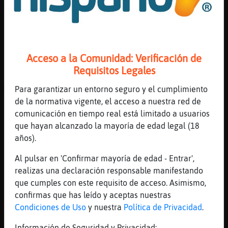
El arroz pegado. Digo
[22:18]
MoscaSinLuces
que vaaa
[22:18]
MoscaSinLuces
Acceso a la Comunidad: Verificación de
esa cacerola no se lame Elefante-Especial
Requisitos Legales
[22:19]
Elefante-Especial
Para garantizar un entorno seguro y el cumplimiento
ACTION frota a pota ca espumadera
de la normativa vigente, el acceso a nuestra red de
[22:19]
Buho_Humilde
comunicación en tiempo real está limitado a usuarios
vale la charlA sin problema... ver y
que hayan alcanzado la mayoría de edad legal (18
conocerse... bueno... creo q sobreviviré si
años).
sobrevivo hasta ahora jijiji
Al pulsar en 'Confirmar mayoría de edad - Entrar',
[22:19]
Libelula}Eficiente
realizas una declaración responsable manifestando
Si sobreviviste a un cafe con nosotros
que cumples con este requisito de acceso. Asimismo,
Buho_Humilde
confirmas que has leído y aceptas nuestras
[22:19]
MoscaSinLuces
Condiciones de Uso
y nuestra
Política de Privacidad
.
[chicavgo] , es muy majo Buho_Humilde
eeeeeh
Información de Seguridad y Privacidad: