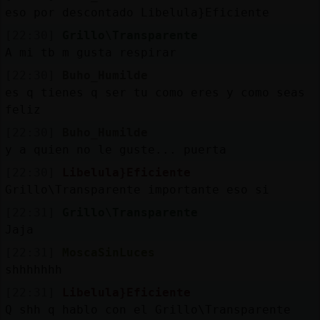
eso por descontado Libelula}Eficiente
[22:30]
Grillo\Transparente
A mi tb m gusta respirar
[22:30]
Buho_Humilde
es q tienes q ser tu como eres y como seas
feliz
[22:30]
Buho_Humilde
y a quien no le guste... puerta
[22:30]
Libelula}Eficiente
Grillo\Transparente importante eso si
[22:31]
Grillo\Transparente
Jaja
[22:31]
MoscaSinLuces
shhhhhhh
[22:31]
Libelula}Eficiente
Q shh q hablo con el Grillo\Transparente