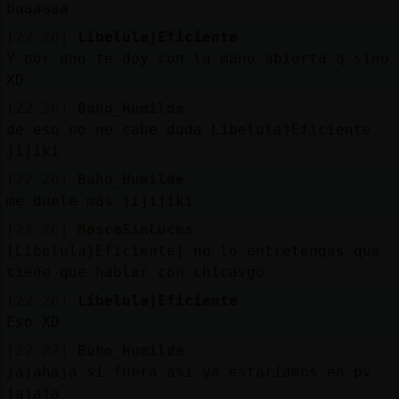
buaaaaa
[22:26]
Libelula}Eficiente
Y por qno te doy con la mano abierta q sino
XD
[22:26]
Buho_Humilde
de eso no ne cabe duda Libelula}Eficiente
jijiki
[22:26]
Buho_Humilde
me duele más jijijiki
[22:26]
MoscaSinLuces
[Libelula}Eficiente] no lo entretengas que
tiene que hablar con chicavgo
[22:26]
Libelula}Eficiente
Eso XD
[22:27]
Buho_Humilde
jajahaja si fuera así ya estaríamos en pv
jajaja