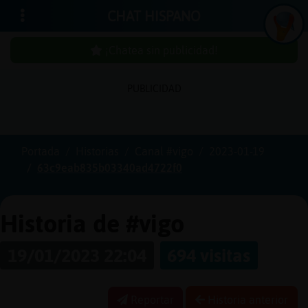
CHAT HISPANO
¡Chatea sin publicidad!
PUBLICIDAD
Iniciar
sesión
Portada
Historias
Canal #vigo
2023-01-19
63c9eab835b03340ad4722f0
¡Chatea
sin
publici
Historia de #vigo
19/01/2023 22:04
694 visitas
Crear
una
Reportar
Historia anterior
cuenta