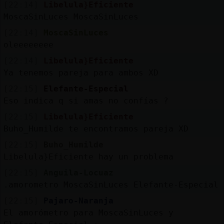
[22:14]
Libelula}Eficiente
MoscaSinLuces MoscaSinLuces
[22:14]
MoscaSinLuces
oleeeeeeee
[22:14]
Libelula}Eficiente
Ya tenemos pareja para ambos XD
[22:15]
Elefante-Especial
Eso indica q si amas no confías ?
[22:15]
Libelula}Eficiente
Buho_Humilde te encontramos pareja XD
[22:15]
Buho_Humilde
Libelula}Eficiente hay un problema
[22:15]
Anguila-Locuaz
.amorometro MoscaSinLuces Elefante-Especial
[22:15]
Pajaro-Naranja
El amorómetro para MoscaSinLuces y