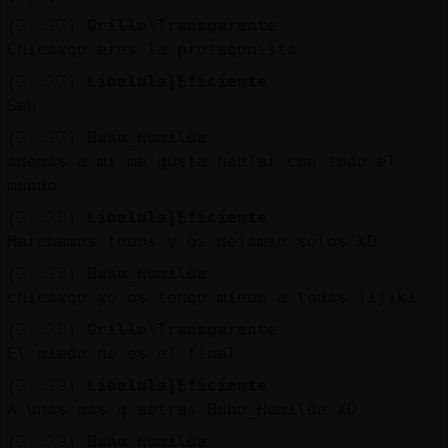
[22:27]
Grillo\Transparente
Chicavgo eres la protagonista
[22:27]
Libelula}Eficiente
Seh
[22:27]
Buho_Humilde
además a mi me gusta hablar con todo el
mundo
[22:28]
Libelula}Eficiente
Marchamos todos y os dejamso solos XD
[22:28]
Buho_Humilde
chicavgo yo os tengo miedo a todas jijiki
[22:28]
Grillo\Transparente
El miedo no es el final
[22:29]
Libelula}Eficiente
A unas mas q aotras Buho_Humilde XD
[22:29]
Buho_Humilde