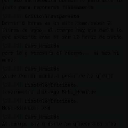
por eso se necesita dormir... pero solo lo
justo para reponerse fisicamente
[22:11]
Grillo\Transparente
Dormir 8 horas es un mito como beber 2
litros de agua, al cuerpo hay que darle lo
que necesite como si son 12 horas de sueño
[22:12]
Buho_Humilde
pero lo q necesita el cuerpo... ni más ni
menos
[22:13]
Buho_Humilde
yo de dormir mucho a pesar de lo q dije
[22:14]
Libelula}Eficiente
!amorometro chicavgo Buho_Humilde
[22:14]
Libelula}Eficiente
MoscaSinLuces xsd
[22:14]
Buho_Humilde
Al cuerpo hay q darle lo q necesita sino