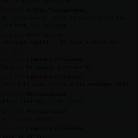
un caf頱ue os invito yo
[22:23]
Grillo\Transparente
Me gusta que te guste el gusto de gustar
con nosotros chicavgo
[22:23]
Buho_Humilde
chicavgo repito... ni caso a estas dos
jijiki
[22:23]
Libelula}Eficiente
Dios lo he tenido q releer XD
[22:23]
Libelula}Eficiente
Como q ni caso encima q yte vendemos bien
[22:23]
MoscaSinLuces
[Buho_Humilde] , vas levar
[22:24]
MoscaSinLuces
ajjajajaja doulle
[22:24]
Libelula}Eficiente
Como le de yo...