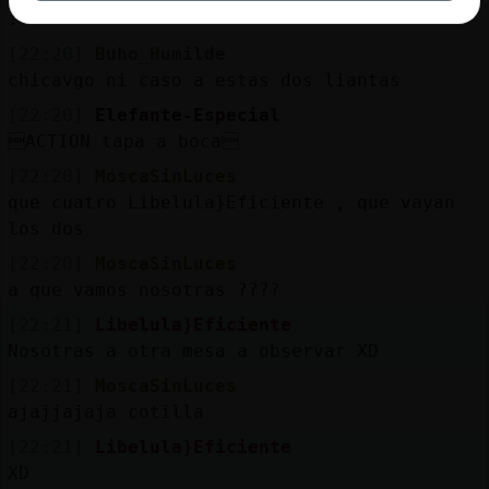
...
[22:20]
Buho_Humilde
chicavgo ni caso a estas dos liantas
[22:20]
Elefante-Especial
ACTION tapa a boca
[22:20]
MoscaSinLuces
que cuatro Libelula}Eficiente , que vayan
los dos
[22:20]
MoscaSinLuces
a que vamos nosotras ????
[22:21]
Libelula}Eficiente
Nosotras a otra mesa a observar XD
[22:21]
MoscaSinLuces
ajajjajaja cotilla
[22:21]
Libelula}Eficiente
XD