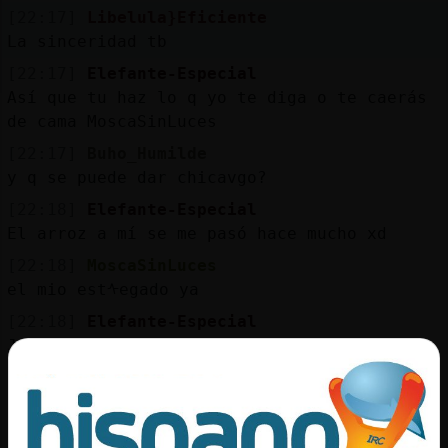
[22:17]
Libelula}Eficiente
La sinceridad tb
[22:17]
Elefante-Especial
Así que tu haz lo q yo te diga o te caerás
de cama MoscaSinLuces
[22:17]
Buho_Humilde
y q se puede dar chicavgo?
[22:18]
Elefante-Especial
El arroz a mí se me pasó hace mucho xd
[22:18]
MoscaSinLuces
el mio estᠰegado ya
[22:18]
Elefante-Especial
Jqjqjq
[22:18]
Elefante-Especial
Eso se lame?
[22:18]
Elefante-Especial