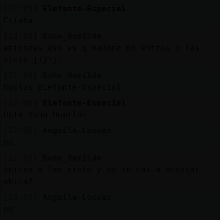
Mis
[22:05]
Elefante-Especial
blogs
Estaba
[22:06]
Buho_Humilde
entonces eso es q mañana no entras a las
siete jijiji
Mis
foros
[22:06]
Buho_Humilde
huolas Elefante-Especial
[22:06]
Elefante-Especial
Hola Buho_Humilde
Registr
un
[22:06]
Anguila-Locuaz
canal
no
[22:07]
Buho_Humilde
entras a las siete y no te cas a acostar
ahira?
Más
[22:07]
Anguila-Locuaz
gestion
no