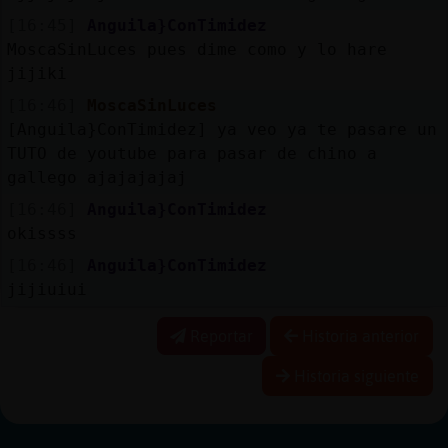
[16:45]
Anguila}ConTimidez
MoscaSinLuces pues dime como y lo hare
jijiki
[16:46]
MoscaSinLuces
[Anguila}ConTimidez] ya veo ya te pasare un
TUTO de youtube para pasar de chino a
gallego ajajajajaj
[16:46]
Anguila}ConTimidez
okissss
[16:46]
Anguila}ConTimidez
jijiuiui
Reportar
Historia anterior
Historia siguiente