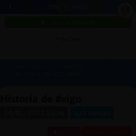
CHAT HISPANO
¡Chatea sin publicidad!
PUBLICIDAD
Iniciar
sesión
Portada
Historias
Canal #vigo
2023-01-14
63c357b3612947625120e060
¡Chatea
sin
publici
Historia de #vigo
14/01/2023 16:36
633 visitas
Crear
una
Reportar
Historia anterior
cuenta