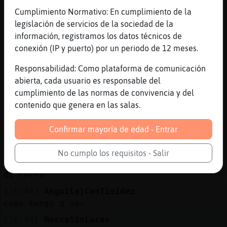
[16:43]
CaballitoDeMar{Veloz
Cumplimiento Normativo: En cumplimiento de la
jaja
legislación de servicios de la sociedad de la
información, registramos los datos técnicos de
[16:43]
Pajaro_Real
conexión (IP y puerto) por un periodo de 12 meses.
[MoscaSinLuces] ,el mi no se que es , es
regalado ,
Responsabilidad: Como plataforma de comunicación
[16:43]
Pajaro_Real
abierta, cada usuario es responsable del
suficiente para mi
cumplimiento de las normas de convivencia y del
contenido que genera en las salas.
[16:43]
MoscaSinLuces
el mio es de PURA CEPA GALLEGO jajajajajaja
Confirmar mayoría de edad - Entrar
[16:43]
Pajaro_Real
ottia
No cumplo los requisitos - Salir
[16:43]
Pajaro_Real
da terra
[16:44]
Anguila}ConTimidez
como tengo q ser
[16:44]
MoscaSinLuces