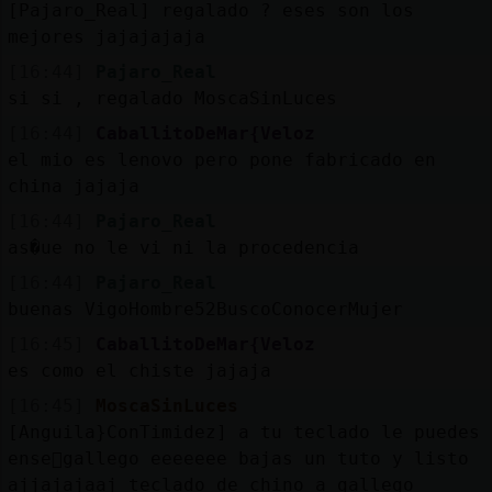
[Pajaro_Real] regalado ? eses son los
mejores jajajajaja
[16:44]
Pajaro_Real
si si , regalado MoscaSinLuces
[16:44]
CaballitoDeMar{Veloz
el mio es lenovo pero pone fabricado en
china jajaja
[16:44]
Pajaro_Real
as�ue no le vi ni la procedencia
[16:44]
Pajaro_Real
buenas VigoHombre52BuscoConocerMujer
[16:45]
CaballitoDeMar{Veloz
es como el chiste jajaja
[16:45]
MoscaSinLuces
[Anguila}ConTimidez] a tu teclado le puedes
ense񡲠gallego eeeeeee bajas un tuto y listo
ajjajajaaj teclado de chino a gallego