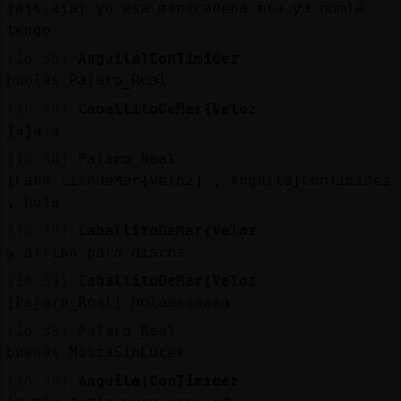
Mis
jajsjajaj yo esa minicadena mía ya nomla
blogs
tengo
[16:38]
Anguila}ConTimidez
huolas Pajaro_Real
[16:38]
CaballitoDeMar{Veloz
Mis
jajaja
foros
[16:38]
Pajaro_Real
[CaballitoDeMar{Veloz] , Anguila}ConTimidez
, hola
Registr
[16:39]
CaballitoDeMar{Veloz
un
y arriba para discos
canal
[16:39]
CaballitoDeMar{Veloz
[Pajaro_Real] holaaaaaaaa
[16:39]
Pajaro_Real
Más
buenas MoscaSinLuces
gestion
[16:39]
Anguila}ConTimidez