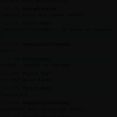
la mía tenía para yres cd
[16:39]
MoscaSinLuces
[Pajaro_Real] muy buenas tardes
[16:39]
Pajaro_Real
[Anguila}ConTimidez] , te preto un tecaldo
?
[16:39]
Anguila}ConTimidez
eins?
[16:39]
Pajaro_Real
ottia , tecaldo no teclado
[16:40]
Pajaro_Real
me castigo el karma
[16:40]
Pajaro_Real
jajajajaja
[16:40]
Anguila}ConTimidez
jajajajaj vale un teclado jijiji