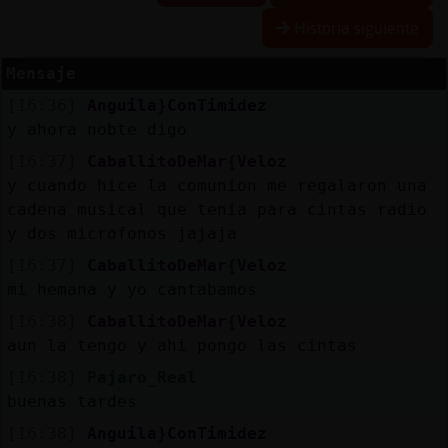
Historia siguiente
Mensaje
Reserva
[16:36]
Anguila}ConTimidez
alias
y ahora nobte digo
[16:37]
CaballitoDeMar{Veloz
y cuando hice la comunion me regalaron una
Actuali
cadena musical que tenia para cintas radio
contras
y dos microfonos jajaja
[16:37]
CaballitoDeMar{Veloz
mi hemana y yo cantabamos
Actuali
[16:38]
CaballitoDeMar{Veloz
IP
aun la tengo y ahi pongo las cintas
virtual
[16:38]
Pajaro_Real
buenas tardes
[16:38]
Anguila}ConTimidez