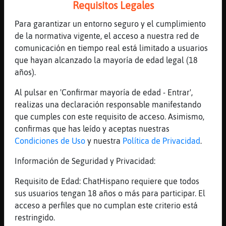
Requisitos Legales
[16:41]
Anguila}ConTimidez
Para garantizar un entorno seguro y el cumplimiento
yo q mal canti jajajajajajaj
de la normativa vigente, el acceso a nuestra red de
[16:42]
CaballitoDeMar{Veloz
comunicación en tiempo real está limitado a usuarios
y mi padre me decia , si lo haces muy bien
que hayan alcanzado la mayoría de edad legal (18
jajaja
años).
[16:42]
MoscaSinLuces
Al pulsar en 'Confirmar mayoría de edad - Entrar',
[Pajaro_Real] el teclado de
realizas una declaración responsable manifestando
Anguila}ConTimidez es chino eeeeee ufffffff
que cumples con este requisito de acceso. Asimismo,
[16:42]
Anguila}ConTimidez
confirmas que has leído y aceptas nuestras
chino mandarino
Condiciones de Uso
y nuestra
Política de Privacidad
.
[16:42]
Pajaro_Real
Información de Seguridad y Privacidad:
y cual no lo es MoscaSinLuces
[16:42]
MoscaSinLuces
Requisito de Edad: ChatHispano requiere que todos
[Pajaro_Real] ves
sus usuarios tengan 18 años o más para participar. El
acceso a perfiles que no cumplan este criterio está
[16:43]
MoscaSinLuces
restringido.
[Pajaro_Real] el mio no es chino no no