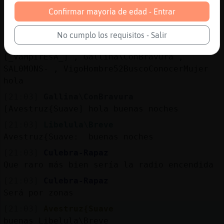
[21:02]
Libelula\Breve
Confirmar mayoría de edad - Entrar
Eso lo vi de pequeño en casa la tele estaba
encendida las 24h
No cumplo los requisitos - Salir
[21:03]
Avestruz{Suave
[_VaMpIrEsA_] , Gallina\ConBravura ,
SAL0MONS- , VigoHombre52BuscoConocerMujer
hola
[21:03]
Gallina\ConBravura
[Avestruz{Suave] hola buenas noches
[21:03]
Libelula\Breve
Avestruz{Suave: buenas noches
[21:03]
Culebra-Rapaz
Que raro más bien sería la radio encendida
[21:03]
Culebra-Rapaz
Será por zonas
[21:03]
Avestruz{Suave
buenas Libelula\Breve