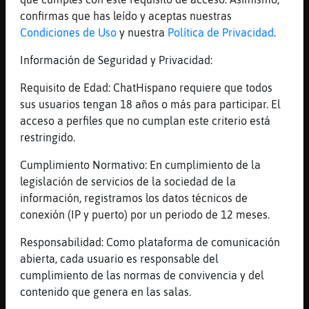
confirmas que has leído y aceptas nuestras
[21:00]
Libelula\Breve
Condiciones de Uso
y nuestra
Política de Privacidad
.
uffff no tienes ni idea supongo que es por
la edad
Información de Seguridad y Privacidad:
[21:00]
Avestruz{Suave
Requisito de Edad: ChatHispano requiere que todos
buenas noches
sus usuarios tengan 18 años o más para participar. El
[21:01]
Libelula\Breve
acceso a perfiles que no cumplan este criterio está
eres más joven Culebra-Rapaz
restringido.
[21:01]
Culebra-Rapaz
Cumplimiento Normativo: En cumplimiento de la
O porque yo la tv la tengo de adorno más
legislación de servicios de la sociedad de la
bien
información, registramos los datos técnicos de
[21:01]
Culebra-Rapaz
conexión (IP y puerto) por un periodo de 12 meses.
Y antes aún podías ponerle unas figuritas o
unos marcos
Responsabilidad: Como plataforma de comunicación
abierta, cada usuario es responsable del
[21:02]
Culebra-Rapaz
cumplimiento de las normas de convivencia y del
A las de hoy un paño para que no se
contenido que genera en las salas.
ensucien