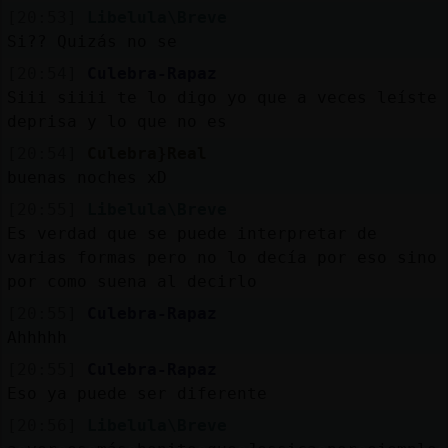
Mis
[20:53]
Libelula\Breve
blogs
Si?? Quizás no se
[20:54]
Culebra-Rapaz
Siii siiii te lo digo yo que a veces leíste
deprisa y lo que no es
Mis
foros
[20:54]
Culebra}Real
buenas noches xD
[20:55]
Libelula\Breve
Es verdad que se puede interpretar de
Registr
varias formas pero no lo decía por eso sino
un
por como suena al decirlo
canal
[20:55]
Culebra-Rapaz
Ahhhhh
[20:55]
Culebra-Rapaz
Más
Eso ya puede ser diferente
gestion
[20:56]
Libelula\Breve