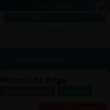
CHAT HISPANO
¡Chatea sin publicidad!
PUBLICIDAD
Iniciar
sesión
Portada
Historias
Canal #vigo
2023-01-11
63bf62b0e76c6a618247ff95
¡Chatea
sin
publici
Historia de #vigo
11/01/2023 20:50
611 visitas
Crear
una
Reportar
Historia anterior
cuenta