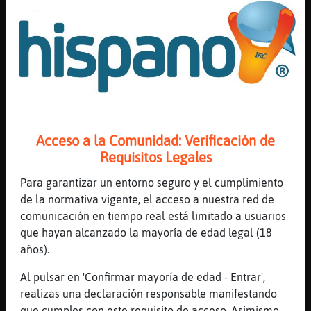
[20:57]
Culebra-Rapaz
Una serie interesante y sana
[20:58]
Libelula\Breve
Es verdad y la vi
[20:58]
Culebra-Rapaz
Yo algún capítulo
[20:58]
Libelula\Breve
yo muchos 😅
Acceso a la Comunidad: Verificación de
Requisitos Legales
[20:59]
Culebra-Rapaz
Yo a tantos no
Para garantizar un entorno seguro y el cumplimiento
[20:59]
Libelula\Breve
de la normativa vigente, el acceso a nuestra red de
soy un hijo de la tele me los comí todos y
comunicación en tiempo real está limitado a usuarios
el equipo A
que hayan alcanzado la mayoría de edad legal (18
años).
[20:59]
Libelula\Breve
y Dallas
Al pulsar en 'Confirmar mayoría de edad - Entrar',
[21:00]
Culebra-Rapaz
realizas una declaración responsable manifestando
Vaya ..... muchas cosas de tv me pierdo
que cumples con este requisito de acceso. Asimismo,