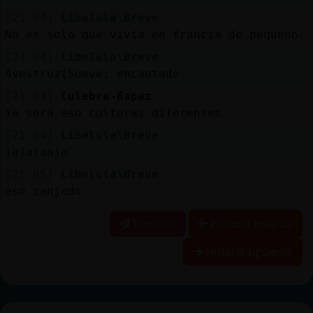
[21:04]
Libelula\Breve
No es solo que vivía en francia de pequeño
[21:04]
Libelula\Breve
Avestruz{Suave: encantado
[21:04]
Culebra-Rapaz
Ya será eso culturas diferentes
[21:04]
Libelula\Breve
jajajaaja
[21:05]
Libelula\Breve
eso zanjado
Reportar
Historia anterior
Historia siguiente