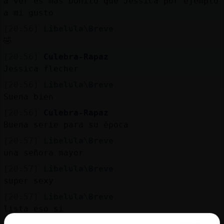
a ver es más bonito que Jessica por ejemplo
a mi gusto
[20:56]
Libelula\Breve
🤣
[20:56]
Culebra-Rapaz
Jessica flecher
[20:56]
Libelula\Breve
Suena bien
[20:56]
Culebra-Rapaz
Buena serie para su época
[20:57]
Libelula\Breve
una señora mayor
[20:57]
Libelula\Breve
super sexy
[20:57]
Libelula\Breve
lista eso si