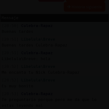
Historia siguiente
Mensaje
Reserva
[20:50]
Culebra-Rapaz
alias
Buenas tardes
[20:51]
Libelula\Breve
Buenas tardes Culebra-Rapaz
Actuali
[20:51]
Culebra-Rapaz
contras
Libelula\Breve: hola
[20:52]
Libelula\Breve
Me encanta tu Nick Culebra-Rapaz
Actuali
[20:52]
Libelula\Breve
IP
Es muy bonito
virtual
[20:53]
Culebra-Rapaz
Te preguntaría porque pero me da que lo
estas leyendo mal