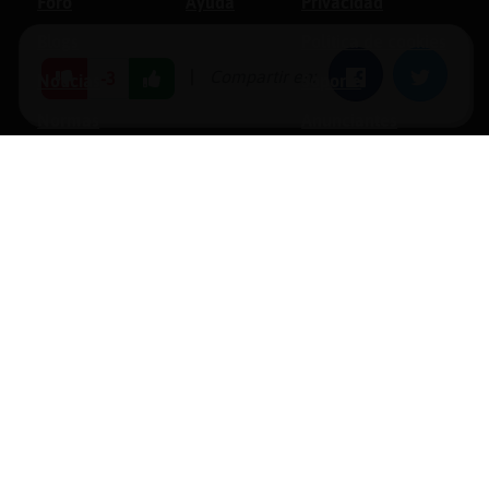
Foro
Ayuda
Privacidad
Blogs
Política de cookies
|
Compartir en:
Facebook
Twitter
-3
Noticias
Soporte
Normas
Anunciantes
Estadísticas
Historias
Tu foro gratis