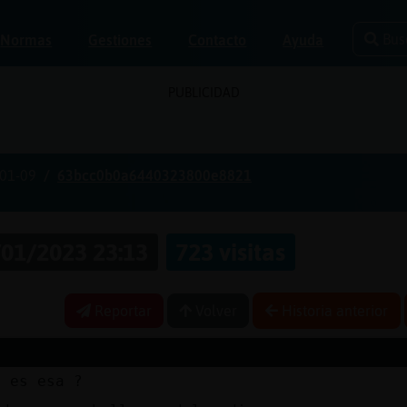
Bus
Normas
Gestiones
Contacto
Ayuda
PUBLICIDAD
01-09
63bcc0b0a6440323800e8821
01/2023 23:13
723 visitas
Reportar
Volver
Historia anterior
e es esa ?