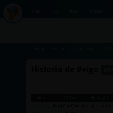
Chat
Foro
Blogs
Noticias
Iniciar
sesión
Portada
Historias
Canal #vigo
2023-
Historia de #vigo
09/
¡Chatea
sin
publicidad!
Hour
Alias
Mensaje
[23:13]
Oso}ConTimidez
que seri
Crear
una