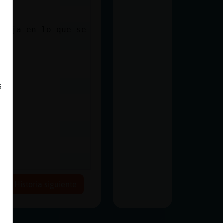
 fija en lo que se
s
Historia siguiente