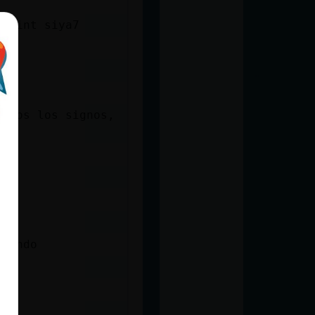
 saint siya7
todos los signos,
sfondo