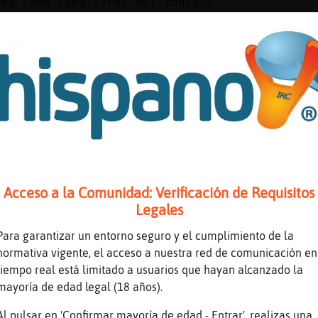
ida como caballeros del zodiaco
a quieren llamar ahora con su titulo japones,
iya
realidad los caballeros del zodiaco tenian a 
s chinos a los occidentales
 es anime
e las constelaciones
Acceso a la Comunidad: Verificación de Requisitos
os dibujos ?
Legales
Para garantizar un entorno seguro y el cumplimiento de la
as da que sea anime? lo que importa es el tra
normativa vigente, el acceso a nuestra red de comunicación en
coño entonces
tiempo real está limitado a usuarios que hayan alcanzado la
mayoría de edad legal (18 años).
d ya me voy
 de qué hablabais
Al pulsar en 'Confirmar mayoría de edad - Entrar', realizas una