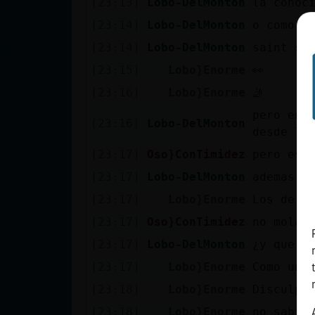
[23:13]
Lobo-DelMonton
la conoc
cuenta
[23:14]
Lobo-DelMonton
o como l
[23:14]
Lobo-DelMonton
saint se
[23:15]
Lobo}Enorme
👀
Reservar
[23:16]
Lobo}Enorme
🤳
alias
pero en 
[23:16]
Lobo-DelMonton
desde lo
[23:17]
Oso}ConTimidez
pero eso
Actualizar
contraseña
[23:17]
Lobo-DelMonton
ademas d
[23:17]
Lobo}Enorme
Los de l
[23:17]
Oso}ConTimidez
no mola
Actualizar
[23:17]
Lobo-DelMonton
¿y que m
IP virtual
[23:17]
Lobo}Enorme
Como un 
[23:18]
Lobo}Enorme
Disculpa
[23:18]
Lobo}Enorme
no sabía