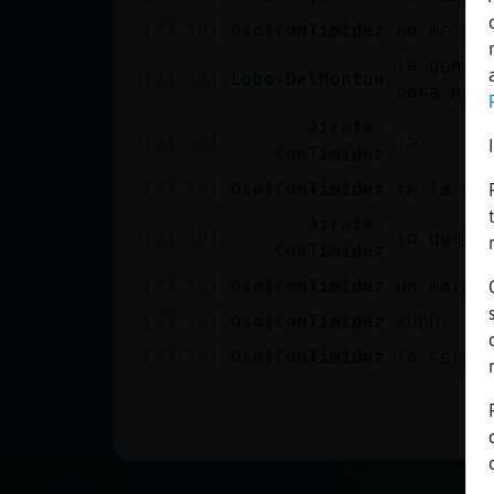
Mis blogs
[23:18]
Oso}ConTimidez
no me mo
la gente
[23:18]
Lobo-DelMonton
basa ese
Mis foros
Jirafa-
[23:18]
:S
ConTimidez
[23:19]
Oso}ConTimidez
te la ve
Registrar
Jirafa-
un canal
[23:19]
lo que?
ConTimidez
[23:19]
Oso}ConTimidez
un marat
[23:19]
Oso}ConTimidez
xDDD
Más
[23:19]
Oso}ConTimidez
la seria
gestiones