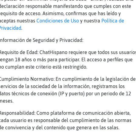
declaración responsable manifestando que cumples con este
la el anime
requisito de acceso. Asimismo, confirmas que has leído y
 se queda en que sea un dibujo animado, no se
aceptas nuestras
Condiciones de Uso
y nuestra
Política de
 anime
Privacidad
.
Información de Seguridad y Privacidad:
s con migo Jirafa-ConTimidez ?
Requisito de Edad: ChatHispano requiere que todos sus usuario
tengan 18 años o más para participar. El acceso a perfiles que
no cumplan este criterio está restringido.
on amoroso de anime
Cumplimiento Normativo: En cumplimiento de la legislación de
servicios de la sociedad de la información, registramos los
datos técnicos de conexión (IP y puerto) por un periodo de 12
 que dicen
meses.
Reportar
Volver
Historia anterior
Responsabilidad: Como plataforma de comunicación abierta,
cada usuario es responsable del cumplimiento de las normas
de convivencia y del contenido que genera en las salas.