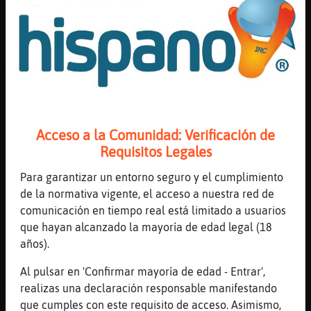
[15:53]
Aguila-Feliz
-.-!
[15:53]
Jirafa\Veloz
Antiguamente la gente quedaba muchiiismo
por el chat para tomar algo
[15:53]
Cocodrilo-ConInquietud
café con aditivos xD
Acceso a la Comunidad: Verificación de
[15:53]
Jirafa\Veloz
Requisitos Legales
Esto ha cambiado muchiiisimo , bueno lo que
era el chat antes y ahora
Para garantizar un entorno seguro y el cumplimiento
de la normativa vigente, el acceso a nuestra red de
[15:53]
Mandril}ConPereza
comunicación en tiempo real está limitado a usuarios
ciertoo Jirafa\Veloz , y Aguila-Feliz
que hayan alcanzado la mayoría de edad legal (18
organizaba un monton de cosas
años).
[15:53]
Aguila-Feliz
Dimelo a mi q fui a uno y me vine con
Al pulsar en 'Confirmar mayoría de edad - Entrar',
Mandril}ConPereza y de eso 14 a�os
realizas una declaración responsable manifestando
que cumples con este requisito de acceso. Asimismo,
[15:53]
Cocodrilo-ConInquietud