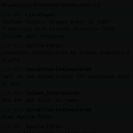
NSxo4zGeokJB3G9onPpfmXnV&index=12
[16:04]
LinceRapaz
YouTube Titulo: Dragon Quest II [GBC] -
Travelling with Friends Duración: 5M7S
Enviado por: molydrop
[16:05]
Aguila-Feliz
Cocodrilo-ConInquietud tu llevas sombrero y
bigote
[16:05]
Cocodrilo-ConInquietud
Salí en las estadísticas \0/ empezamos bien
el año
[16:05]
Caiman_Interesante
Vou ter que lijar eu tamen
[16:05]
Cocodrilo-ConInquietud
bien Aguila-Feliz
[16:05]
Aguila-Feliz