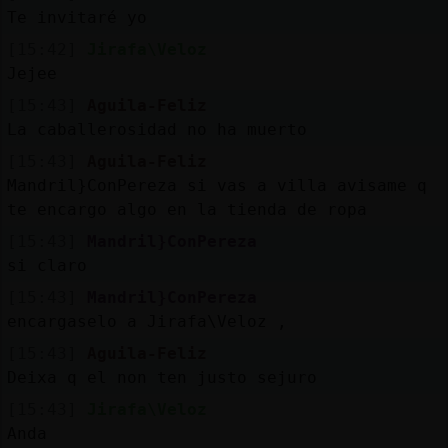
Te invitaré yo
[15:42]
Jirafa\Veloz
Jejee
[15:43]
Aguila-Feliz
La caballerosidad no ha muerto
[15:43]
Aguila-Feliz
Mandril}ConPereza si vas a villa avisame q
te encargo algo en la tienda de ropa
[15:43]
Mandril}ConPereza
si claro
[15:43]
Mandril}ConPereza
encargaselo a Jirafa\Veloz ,
[15:43]
Aguila-Feliz
Deixa q el non ten justo sejuro
[15:43]
Jirafa\Veloz
Anda