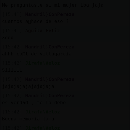
Me preguntaste si mi mujer iba jaja
[15:41]
Mandril}ConPereza
cuantos a񯳠hace de eso ?
[15:41]
Aguila-Feliz
Xddd
[15:42]
Mandril}ConPereza
ahhh co񯠥l de villagarcia
[15:42]
Jirafa\Veloz
Siiiiii
[15:42]
Mandril}ConPereza
jajajajajajajajaja
[15:42]
Mandril}ConPereza
es verdad , te lo debo
[15:42]
Jirafa\Veloz
Buena memoria jaja
[15:42]
Jirafa\Veloz