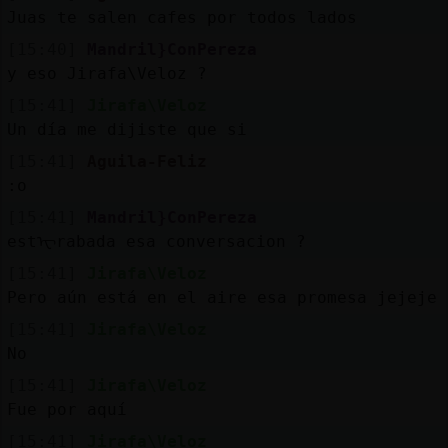
Juas te salen cafes por todos lados
[15:40]
Mandril}ConPereza
y eso Jirafa\Veloz ?
[15:41]
Jirafa\Veloz
Un día me dijiste que si
[15:41]
Aguila-Feliz
:o
[15:41]
Mandril}ConPereza
estᠧrabada esa conversacion ?
[15:41]
Jirafa\Veloz
Pero aún está en el aire esa promesa jejeje
[15:41]
Jirafa\Veloz
No
[15:41]
Jirafa\Veloz
Fue por aquí
[15:41]
Jirafa\Veloz