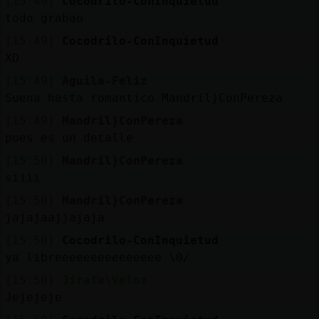
[15:49]
Cocodrilo-ConInquietud
todo grabao
[15:49]
Cocodrilo-ConInquietud
XD
[15:49]
Aguila-Feliz
Suena hasta romantico Mandril}ConPereza
[15:49]
Mandril}ConPereza
pues es un detalle
[15:50]
Mandril}ConPereza
siiii
[15:50]
Mandril}ConPereza
jajajaajjajaja
[15:50]
Cocodrilo-ConInquietud
ya libreeeeeeeeeeeeeee \0/
[15:50]
Jirafa\Veloz
Jejejeje