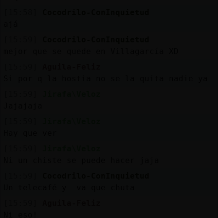
[15:58]
Cocodrilo-ConInquietud
ajá
[15:59]
Cocodrilo-ConInquietud
mejor que se quede en Villagarcía XD
[15:59]
Aguila-Feliz
Si por q la hostia no se la quita nadie ya
[15:59]
Jirafa\Veloz
Jajajaja
[15:59]
Jirafa\Veloz
Hay que ver
[15:59]
Jirafa\Veloz
Ni un chiste se puede hacer jaja
[15:59]
Cocodrilo-ConInquietud
Un telecafé y va que chuta
[15:59]
Aguila-Feliz
Ni eso!