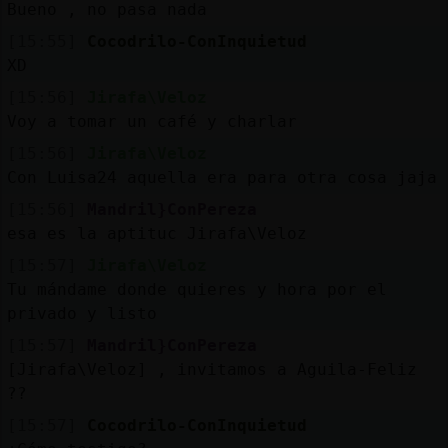
Bueno , no pasa nada
[15:55]
Cocodrilo-ConInquietud
XD
[15:56]
Jirafa\Veloz
Voy a tomar un café y charlar
[15:56]
Jirafa\Veloz
Con Luisa24 aquella era para otra cosa jaja
[15:56]
Mandril}ConPereza
esa es la aptituc Jirafa\Veloz
[15:57]
Jirafa\Veloz
Tu mándame donde quieres y hora por el
privado y listo
[15:57]
Mandril}ConPereza
[Jirafa\Veloz] , invitamos a Aguila-Feliz
??
[15:57]
Cocodrilo-ConInquietud