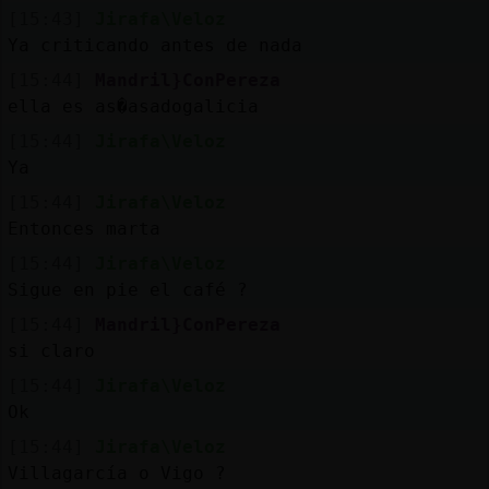
[15:43]
Jirafa\Veloz
Ya criticando antes de nada
[15:44]
Mandril}ConPereza
ella es as�asadogalicia
[15:44]
Jirafa\Veloz
Ya
[15:44]
Jirafa\Veloz
Entonces marta
[15:44]
Jirafa\Veloz
Sigue en pie el café ?
[15:44]
Mandril}ConPereza
si claro
[15:44]
Jirafa\Veloz
Ok
[15:44]
Jirafa\Veloz
Villagarcía o Vigo ?