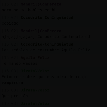
[16:02]
Mandril}ConPereza
pero no me hables eeehh
[16:02]
Cocodrilo-ConInquietud
copiado
[16:02]
Mandril}ConPereza
ajajajjajajaaj Cocodrilo-ConInquietud
[16:02]
Cocodrilo-ConInquietud
las señales de costumbre Aguila-Feliz
[16:02]
Aguila-Feliz
Te mando wasaps
[16:03]
Jirafa\Veloz
Entonces sabré que nos mira de reojo
vampiresa
[16:03]
Jirafa\Veloz
Que presión
[16:03]
Jirafa\Veloz