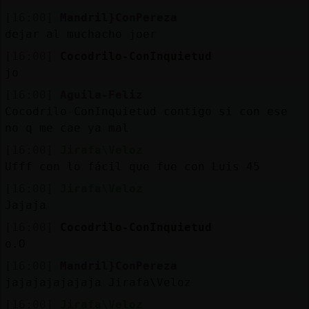
[16:00]
Mandril}ConPereza
dejar al muchacho joer
[16:00]
Cocodrilo-ConInquietud
jo
[16:00]
Aguila-Feliz
Cocodrilo-ConInquietud contigo si con ese
no q me cae ya mal
[16:00]
Jirafa\Veloz
Ufff con lo fácil que fue con Luis 45
[16:00]
Jirafa\Veloz
Jajaja
[16:00]
Cocodrilo-ConInquietud
o.O
[16:00]
Mandril}ConPereza
jajajajajajaja Jirafa\Veloz
[16:00]
Jirafa\Veloz