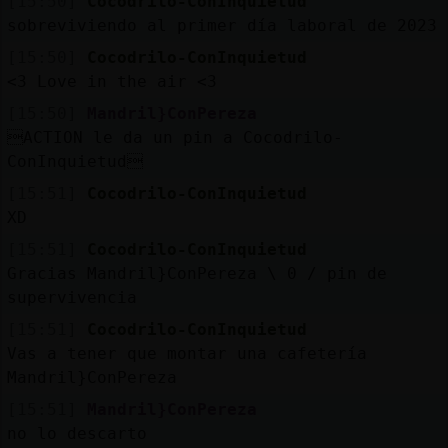
[15:50]
Cocodrilo-ConInquietud
sobreviviendo al primer día laboral de 2023
[15:50]
Cocodrilo-ConInquietud
<3 Love in the air <3
[15:50]
Mandril}ConPereza
ACTION le da un pin a Cocodrilo-
ConInquietud
[15:51]
Cocodrilo-ConInquietud
XD
[15:51]
Cocodrilo-ConInquietud
Gracias Mandril}ConPereza \ 0 / pin de
supervivencia
[15:51]
Cocodrilo-ConInquietud
Vas a tener que montar una cafetería
Mandril}ConPereza
[15:51]
Mandril}ConPereza
no lo descarto