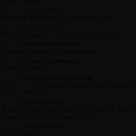
¿Cómo testigo?
[15:57]
Jirafa\Veloz
Entonces que no sea un lugar muy caro
[15:58]
Jirafa\Veloz
No quiero pagar a plazos la cuenta jaja
[15:58]
Mandril}ConPereza
jajajajaj Cocodrilo-ConInquietud
[15:58]
Mandril}ConPereza
vamos a pachas
[15:58]
Cocodrilo-ConInquietud
ostris ... que tampoco estamos desorbitados
con la inflación
[15:58]
Aguila-Feliz
Q me esta queriendo decir q si voy yo tiene
q pagar mas y gasta mas por mi
[15:58]
Aguila-Feliz
A q le meto