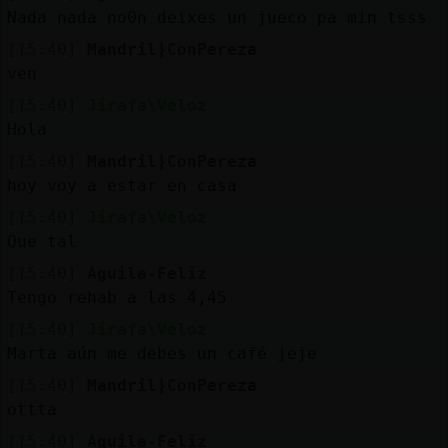
Mis
Nada nada no0n deixes un jueco pa min tsss
blogs
[15:40]
Mandril}ConPereza
ven
[15:40]
Jirafa\Veloz
Mis
Hola
foros
[15:40]
Mandril}ConPereza
hoy voy a estar en casa
[15:40]
Jirafa\Veloz
Registrar
un
Que tal
[15:40]
Aguila-Feliz
canal
Tengo rehab a las 4,45
[15:40]
Jirafa\Veloz
Marta aún me debes un café jeje
Más
[15:40]
Mandril}ConPereza
gestiones
ottta
[15:40]
Aguila-Feliz