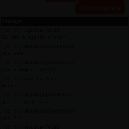
Historia siguiente
Mensaje
Reservar
[15:39]
Aguila-Feliz
alias
Xa tes a agenda o dia?
[15:39]
Mandril}ConPereza
que vaaa
Actualizar
[15:39]
Mandril}ConPereza
contraseña
hoy y ma񡮡 completos
[15:39]
Aguila-Feliz
Bueh
Actualizar
[15:39]
Mandril}ConPereza
IP
jaajajjajajajaja
virtual
[15:39]
Mandril}ConPereza
que ???
[15:40]
Aguila-Feliz