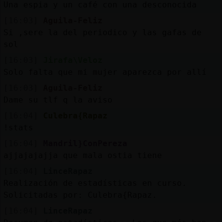
Una espia y un café con una desconocida
[16:03]
Aguila-Feliz
Si ,sere la del periodico y las gafas de
sol
[16:03]
Jirafa\Veloz
Solo falta que mi mujer aparezca por allí
[16:03]
Aguila-Feliz
Dame su tlf q la aviso
[16:04]
Culebra{Rapaz
!stats
[16:04]
Mandril}ConPereza
ajjajajajja que mala ostia tiene
[16:04]
LinceRapaz
Realización de estadísticas en curso.
Solicitadas por: Culebra{Rapaz.
[16:04]
LinceRapaz