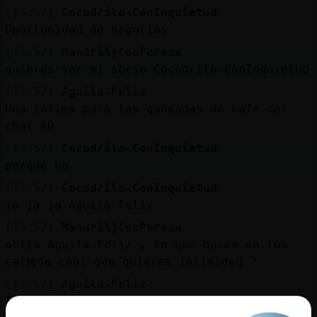
[15:52]
Cocodrilo-ConInquietud
Oportunidad de negocios
[15:52]
Mandril}ConPereza
quieres ser mi socio Cocodrilo-ConInquietud
[15:52]
Aguila-Feliz
Una intima para las quedadas de cafe del
chat XD
[15:52]
Cocodrilo-ConInquietud
porque no
[15:52]
Cocodrilo-ConInquietud
ja ja ja Aguila-Feliz
[15:52]
Mandril}ConPereza
ottia Aguila-Feliz , tu que haces en los
caf鳠de chat que quieres intimidad ?
[15:52]
Aguila-Feliz
Tomar cafe?