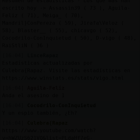
Resumen de estadísticas - Los que más han
escrito hoy -> Assassin39 ( 73 ), Aguila-
Feliz ( 71), Meiga_ ( 70),
Mandril}ConPereza ( 59), Jirafa\Veloz (
58), Blaster__ ( 55), chicavgo ( 52),
Cocodrilo-ConInquietud ( 50), D-vigo ( 48),
RaiStliN ( 36 )
[16:04]
LinceRapaz
Estadísticas actualizadas por
Culebra{Rapaz. Visite las estadísticas en
https://www.winstats.es/stats/vigo.html
[16:04]
Aguila-Feliz
Anda el asesino de 1
[16:04]
Cocodrilo-ConInquietud
Y un espio también, ¿Eh?
[16:04]
Culebra{Rapaz
https://www.youtube.com/watch?
v=hWZUzS621VQ&list=PLdaHf7eG-