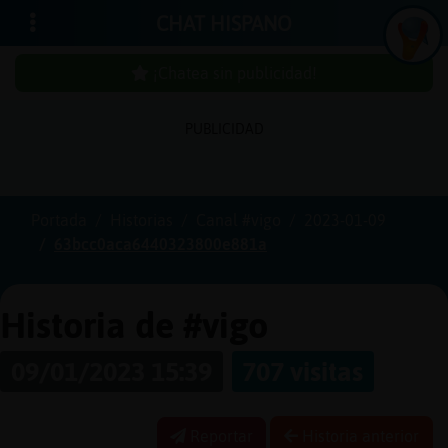
CHAT HISPANO
¡Chatea sin publicidad!
PUBLICIDAD
Iniciar
sesión
Portada
Historias
Canal #vigo
2023-01-09
63bcc0aca6440323800e881a
¡Chatea
sin
publicidad!
Historia de #vigo
09/01/2023 15:39
707 visitas
Crear
una
Reportar
Historia anterior
cuenta