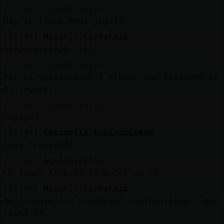
[15:47]
Jirafa\Veloz
Hay testigos aquí jejeje
[15:47]
Mandril}ConPereza
jjajajajajaja siiii
[15:47]
Jirafa\Veloz
Por si desaparezco y tienen que buscarme en
el lagares
[15:47]
Jirafa\Veloz
Jajajaj
[15:47]
Cocodrilo-ConInquietud
Chat recorded!
[15:48]
Aguila-Feliz
El lunes trabaja la mujer no XD
[15:48]
Mandril}ConPereza
jajjjajajajaja Cocodrilo-ConInquietud , que
haces ??