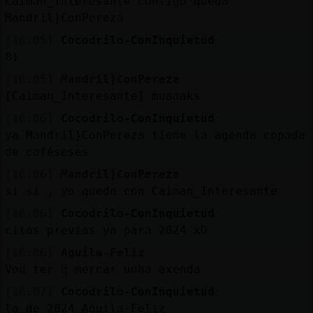
Caiman_Interesante contigo queda
Mandril}ConPereza
[16:05]
Cocodrilo-ConInquietud
8)
[16:05]
Mandril}ConPereza
[Caiman_Interesante] muaaaks
[16:06]
Cocodrilo-ConInquietud
ya Mandril}ConPereza tiene la agenda copada
de caféseses
[16:06]
Mandril}ConPereza
si si , yo quedo con Caiman_Interesante
[16:06]
Cocodrilo-ConInquietud
citas previas ya para 2024 xD
[16:06]
Aguila-Feliz
Vou ter q mercar unha axenda
[16:07]
Cocodrilo-ConInquietud
la de 2024 Aguila-Feliz