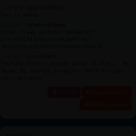
[16:08]
Aguila-Feliz
Por lo menos
[16:08]
Culebra{Rapaz
https://www.youtube.com/watch?
v=ot4YajA436Y&list=PLdaHf7eG-
NSxo4zGeokJB3G9onPpfmXnV&index=20
[16:08]
LinceRapaz
YouTube Titulo: Dragon Quest II [GBC] - My
Road, My Journey Duración: 3M41S Enviado
por: molydrop
Reportar
Historia anterior
Historia siguiente