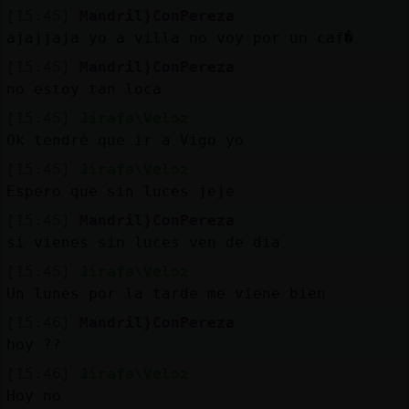
[15:45]
Mandril}ConPereza
ajajjaja yo a villa no voy por un caf�
[15:45]
Mandril}ConPereza
no estoy tan loca
[15:45]
Jirafa\Veloz
Ok tendré que ir a Vigo yo
[15:45]
Jirafa\Veloz
Espero que sin luces jeje
[15:45]
Mandril}ConPereza
si vienes sin luces ven de dia
[15:45]
Jirafa\Veloz
Un lunes por la tarde me viene bien
[15:46]
Mandril}ConPereza
hoy ??
[15:46]
Jirafa\Veloz
Hoy no