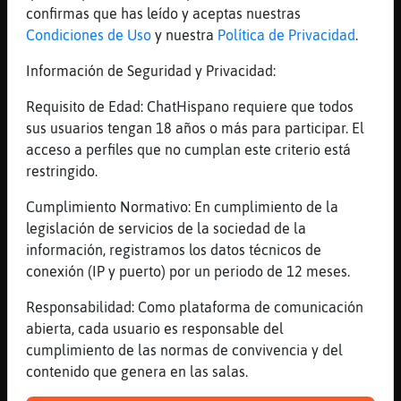
confirmas que has leído y aceptas nuestras
¿Qué tendría ese café?
Condiciones de Uso
y nuestra
Política de Privacidad
.
[15:53]
Mandril}ConPereza
aajjaajjajajajaja boba es
Información de Seguridad y Privacidad:
[15:53]
Aguila-Feliz
Requisito de Edad: ChatHispano requiere que todos
:`p
sus usuarios tengan 18 años o más para participar. El
[15:54]
Aguila-Feliz
acceso a perfiles que no cumplan este criterio está
No te quejes q tu tb te me llevaste a mi XD
restringido.
[15:54]
Jirafa\Veloz
Cumplimiento Normativo: En cumplimiento de la
Yo y esto es cierto
legislación de servicios de la sociedad de la
[15:54]
Jirafa\Veloz
información, registramos los datos técnicos de
Quedé a mediados de los 2000
conexión (IP y puerto) por un periodo de 12 meses.
[15:54]
Mandril}ConPereza
Responsabilidad: Como plataforma de comunicación
si vamos a sacar los trapos sucios.......
abierta, cada usuario es responsable del
tu te llevaste mas cosas a casa
cumplimiento de las normas de convivencia y del
[15:54]
Jirafa\Veloz
contenido que genera en las salas.
Con una tal Luisa24