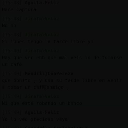
[15:48]
Aguila-Feliz
Hace captura
[15:48]
Jirafa\Veloz
No no
[15:48]
Jirafa\Veloz
El lunes tengo la tarde libre yo
[15:49]
Jirafa\Veloz
Hay que ver ehh que mal veis lo de tomarse
un café
[15:49]
Mandril}ConPereza
que bonito , y usa su tarde libre en venir
a tomar un caf頣onmigo ,
[15:49]
Jirafa\Veloz
Ni que esté robando un banco
[15:49]
Aguila-Feliz
Yo lo veo precioso vaya