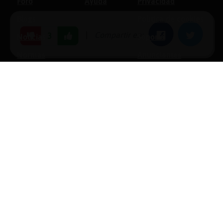
Foro
Ayuda
Privacidad
Blogs
Política de cookies
|
Compartir en:
Facebook
Twitter
3
Noticias
Soporte
Normas
Anunciantes
Estadísticas
Historias
Tu foro gratis