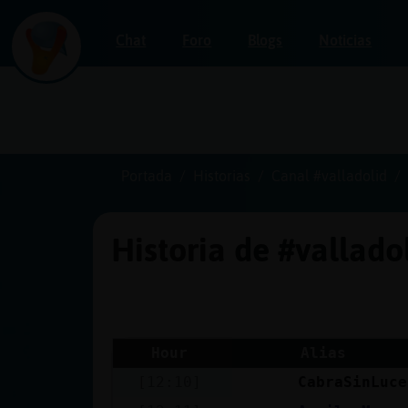
Chat
Foro
Blogs
Noticias
Iniciar
sesión
Portada
Historias
Canal #valladolid
Historia de #vallado
¡Chatea
sin
publicidad!
Hour
Alias
[12:10]
CabraSinLuce
Crear
una