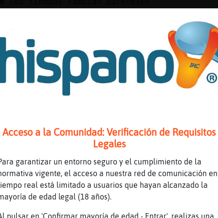
n
los tiempos cambian pareceser
s
Cierto Aguila-Marron
n
lo malo que es para peor uuppppp
n
asi parece CabraSinLuces
s
Exacto 👌
n
que pena uuppp
n
bueno siempre hay esperanzas verdad
s
Pues si
n
y dale jajaja
Acceso a la Comunidad: Verificación de Requisitos
s
La esperanza es lo último que se pierde
Legales
n
asi es eso es mejor no perderla nunca
Para garantizar un entorno seguro y el cumplimiento de la
n
hasta el final con ella si
normativa vigente, el acceso a nuestra red de comunicación en
tiempo real está limitado a usuarios que hayan alcanzado la
s
Exacto Aguila-Marron
mayoría de edad legal (18 años).
n
gracias si veo que eres de mi opinion
Al pulsar en 'Confirmar mayoría de edad - Entrar', realizas una