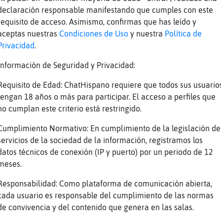
n
(y)
declaración responsable manifestando que cumples con este
s
Pues si, totalmente
requisito de acceso. Asimismo, confirmas que has leído y
n
que bien encantado de conocerte
aceptas nuestras
Condiciones de Uso
y nuestra
Política de
Privacidad
.
s
Lo mismo te digo Aguila-Marron
n
espero una buena amistad si gracias
Información de Seguridad y Privacidad:
s
Igualmente
Requisito de Edad: ChatHispano requiere que todos sus usuario
s
Gracias
tengan 18 años o más para participar. El acceso a perfiles que
no cumplan este criterio está restringido.
n
salgo saludos nos vemos
s
Buen día
Cumplimiento Normativo: En cumplimiento de la legislación de
servicios de la sociedad de la información, registramos los
n
lo mismo Wapa
datos técnicos de conexión (IP y puerto) por un periodo de 12
s
Xao{o
meses.
Reportar
Volver
Historia anterior
Responsabilidad: Como plataforma de comunicación abierta,
cada usuario es responsable del cumplimiento de las normas
de convivencia y del contenido que genera en las salas.