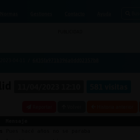
Bus
Normas
Gestiones
Contacto
Ayuda
PUBLICIDAD
2023-04-11
6435fa971b396a0dd02357b8
lid
11/04/2023 12:10
581 visitas
Reportar
Volver
Historia anterior
Mensaje
s
Pues hacé años no se paraba