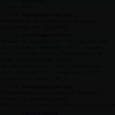
[23:44]
OvejaAzul
!stats >Hola<
[23:44]
Murcielago\ConPrisa
Realización de estadísticas en curso.
Solicitadas por: OvejaAzul.
[23:44]
Murcielago\ConPrisa
Resumen de estadísticas - Los que más han
escrito hoy -> KuAkMaN ( 495 ), shaina (
342), cocoloko ( 237), Princesa_ShecciD (
174), Pantera\Locuaz ( 159),
Mosca\Transparente ( 144), Topo\Naranja (
104), Dani_40 ( 84), Mosca-Feroz ( 74),
Libelula-Brillante ( 69 )
[23:44]
Murcielago\ConPrisa
Estadísticas actualizadas por OvejaAzul.
Visite las estadísticas en
https://www.winstats.es/stats/valladolid.htm
[23:44]
Pantera\Locuaz