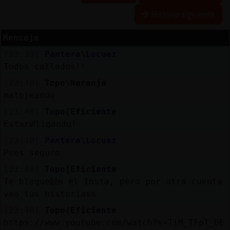
Historia siguiente
Mensaje
Reserva
[23:39]
Pantera\Locuaz
alias
Todos callados!!
[23:40]
Topo\Naranja
matojeando
Actuali
[23:40]
Topo{Eficiente
contras
Estarᮠligando!
[23:40]
Pantera\Locuaz
Pues seguro
Actuali
[23:40]
Topo{Eficiente
IP
Te bloque頥n el Insta, pero por otra cuenta
virtual
veo tus historiass
[23:40]
Topo{Eficiente
https://www.youtube.com/watch?v=TiM_TFpT_DE