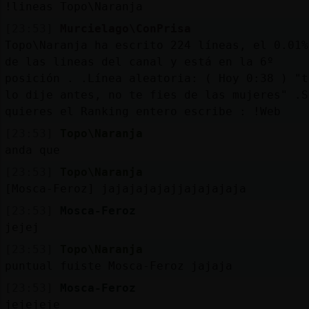
!lineas Topo\Naranja
[23:53]
Murcielago\ConPrisa
Topo\Naranja ha escrito 224 líneas, el 0.01%
de las lineas del canal y está en la 6º
posición . .Línea aleatoria: ( Hoy 0:38 ) "t
lo dije antes, no te fies de las mujeres" .S
quieres el Ranking entero escribe : !Web
[23:53]
Topo\Naranja
anda que
[23:53]
Topo\Naranja
[Mosca-Feroz] jajajajajajjajajajaja
[23:53]
Mosca-Feroz
jejej
[23:53]
Topo\Naranja
puntual fuiste Mosca-Feroz jajaja
[23:53]
Mosca-Feroz
jejejeje