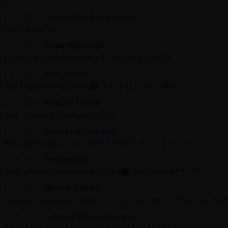
h
[23:50]
CobayaTransparente
hasta ma񡮡a
[23:50]
Topo\Naranja
[CobayaTransparente] dulces sue񯳳s
[23:50]
OvejaAzul
׃7<{Topo\Naranja}>׏ la pila de a�os
[23:50]
Mosca{Torpe
xao CobayaTransparente
[23:50]
Pantera\Locuaz
Mosca{Torpe: tu aburrirte? Es raro.esi
[23:50]
OvejaAzul
׃7<{CobayaTransparente}>׏ descansa*****
[23:50]
Mosca-Feroz
CobayaTransparente, feliz noche y dia de ma񡮡
[23:50]
CobayaTransparente