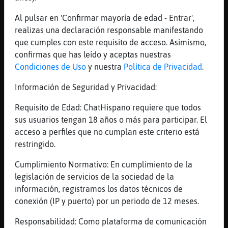
[23:47]
Topo\Naranja
[Mosca-Feroz] siii
Al pulsar en 'Confirmar mayoría de edad - Entrar',
realizas una declaración responsable manifestando
[23:47]
Topo\Naranja
que cumples con este requisito de acceso. Asimismo,
para mis manos
confirmas que has leído y aceptas nuestras
[23:48]
Mosca-Feroz
Condiciones de Uso
y nuestra
Política de Privacidad
.
Topo\Naranja, hoy est᳠mejor'
Información de Seguridad y Privacidad:
[23:48]
Mosca-Feroz
?
Requisito de Edad: ChatHispano requiere que todos
[23:48]
OvejaAzul
sus usuarios tengan 18 años o más para participar. El
׃7<{Topo\Naranja}>׏ que te pasa?
acceso a perfiles que no cumplan este criterio está
restringido.
[23:48]
Topo\Naranja
cansada a ver si duermo mas
Cumplimiento Normativo: En cumplimiento de la
[23:48]
Topo\Naranja
legislación de servicios de la sociedad de la
[OvejaAzul] estoy mayor jajajaj
información, registramos los datos técnicos de
conexión (IP y puerto) por un periodo de 12 meses.
[23:48]
Mosca-Feroz
CobayaTransparente, tu cafe
Responsabilidad: Como plataforma de comunicación