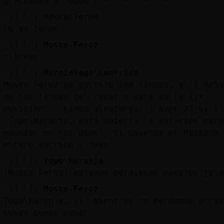
graciaaas a todos :***************
[23:50]
Mosca{Torpe
lo es lo es
[23:50]
Mosca-Feroz
!lineas
[23:50]
Murcielago\ConPrisa
Mosca-Feroz ha escrito 109 líneas, el 0.005%
de las lineas del canal y está en la 12º
posición . .Línea aleatoria: ( Ayer 23:51 )
"Topo\Naranja, está abierta la estación para
esquiar en tus pies" .Si quieres el Ranking
entero escribe : !Web
[23:51]
Topo\Naranja
[Mosca-Feroz] estamos perdiendo puestos jaja
[23:51]
Mosca-Feroz
Topo\Naranja, si. mientras no perdamos otras
cosas puede pasar