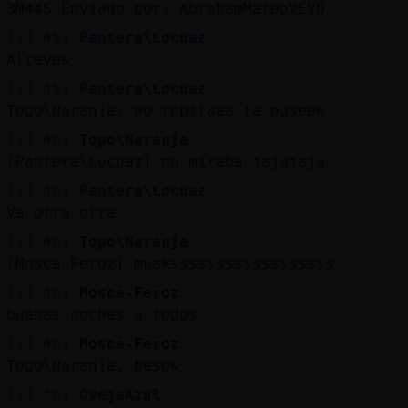
3M44S Enviado por: AbrahamMateoVEVO
[23:45]
Pantera\Locuaz
Alreves
[23:45]
Pantera\Locuaz
Topo\Naranja: no repitaaa la puseee
[23:46]
Topo\Naranja
[Pantera\Locuaz] no miraba jajajaja
[23:46]
Pantera\Locuaz
Va otra otra
[23:46]
Topo\Naranja
[Mosca-Feroz] muakssssssssssssssssss
[23:46]
Mosca-Feroz
buenas noches a todos
[23:46]
Mosca-Feroz
Topo\Naranja, besos
[23:46]
OvejaAzul