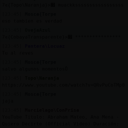
׃7<{Topo\Naranja}>׏ muackksssssssssssssssss
[23:45]
Mosca{Torpe
eso tambien es verdad
[23:45]
OvejaAzul
׃7<{CobayaTransparente}>׏ ****************
[23:45]
Pantera\Locuaz
Tu al reves
[23:45]
Mosca{Torpe
salvo algunos momentosŮ
[23:45]
Topo\Naranja
https://www.youtube.com/watch?v=QRvPuCoTMp0
[23:45]
Mosca{Torpe
jaja
[23:45]
Murcielago\ConPrisa
YouTube Titulo: Abraham Mateo, Ana Mena -
Quiero Decirte (Official Video) Duración: