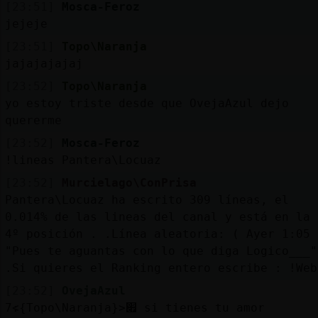
[23:51]
Mosca-Feroz
jejeje
[23:51]
Topo\Naranja
jajajajajaj
[23:52]
Topo\Naranja
yo estoy triste desde que OvejaAzul dejo
quererme
[23:52]
Mosca-Feroz
!lineas Pantera\Locuaz
[23:52]
Murcielago\ConPrisa
Pantera\Locuaz ha escrito 309 líneas, el
0.014% de las lineas del canal y está en la
4º posición . .Línea aleatoria: ( Ayer 1:05 
"Pues te aguantas con lo que diga Logico___"
.Si quieres el Ranking entero escribe : !Web
[23:52]
OvejaAzul
׃7<{Topo\Naranja}>׏ si tienes tu amor