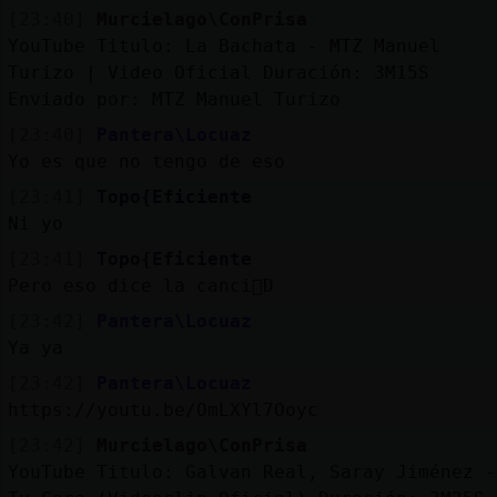
Mis
[23:40]
Murcielago\ConPrisa
blogs
YouTube Titulo: La Bachata - MTZ Manuel
Turizo | Video Oficial Duración: 3M15S
Enviado por: MTZ Manuel Turizo
[23:40]
Pantera\Locuaz
Mis
Yo es que no tengo de eso
foros
[23:41]
Topo{Eficiente
Ni yo
[23:41]
Topo{Eficiente
Registr
Pero eso dice la canci󮠘D
un
canal
[23:42]
Pantera\Locuaz
Ya ya
[23:42]
Pantera\Locuaz
https://youtu.be/OmLXYl7Ooyc
Más
[23:42]
Murcielago\ConPrisa
gestion
YouTube Titulo: Galvan Real, Saray Jiménez -