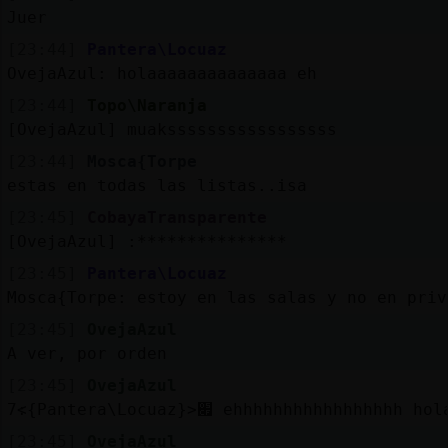
Juer
[23:44]
Pantera\Locuaz
OvejaAzul: holaaaaaaaaaaaaaa eh
[23:44]
Topo\Naranja
[OvejaAzul] muaksssssssssssssssss
[23:44]
Mosca{Torpe
estas en todas las listas..isa
[23:45]
CobayaTransparente
[OvejaAzul] :***************
[23:45]
Pantera\Locuaz
Mosca{Torpe: estoy en las salas y no en priv
[23:45]
OvejaAzul
A ver, por orden
[23:45]
OvejaAzul
׃7<{Pantera\Locuaz}>׏ ehhhhhhhhhhhhhhhhh hol
[23:45]
OvejaAzul