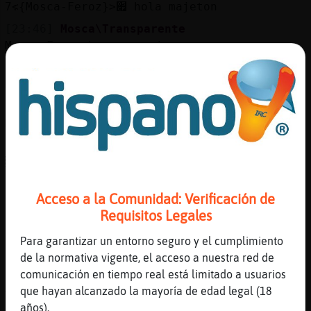
׃7<{Mosca-Feroz}>׏ hola majeton
[23:46]
Mosca\Transparente
Mosca-Feroz buenas noches
[23:46]
Pantera\Locuaz
Me encantaaa la nueva que puse de Galvan
[23:47]
Pantera\Locuaz
Mosca-Feroz: buenaas
[23:47]
Mosca-Feroz
ACTION invita a los del canal a cafe o
refresco
Acceso a la Comunidad: Verificación de
[23:47]
Topo\Naranja
Requisitos Legales
[Mosca-Feroz] una tilita
[23:47]
CobayaTransparente
Para garantizar un entorno seguro y el cumplimiento
[Mosca-Feroz] gracias, ***D para mi
de la normativa vigente, el acceso a nuestra red de
comunicación en tiempo real está limitado a usuarios
[23:47]
Mosca-Feroz
que hayan alcanzado la mayoría de edad legal (18
Topo\Naranja, con melclomina?
años).