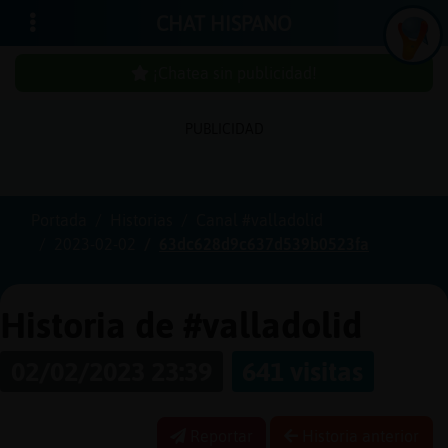
CHAT HISPANO
¡Chatea sin publicidad!
PUBLICIDAD
Iniciar
sesión
Portada
Historias
Canal #valladolid
2023-02-02
63dc628d9c637d539b0523fa
¡Chatea
sin
publici
Historia de #valladolid
02/02/2023 23:39
641 visitas
Crear
una
Reportar
Historia anterior
cuenta