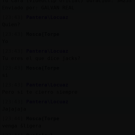
Tu Cara (Videoclip Oficial) Duración: 3M25S
Enviado por: GALVAN REAL
[23:43]
Pantera\Locuaz
Quien?
[23:43]
Mosca{Torpe
Yo
[23:43]
Pantera\Locuaz
Tu eres el que dice jacks?
[23:43]
Mosca{Torpe
si
[23:43]
Pantera\Locuaz
Pero si te cierro siempre
[23:43]
Pantera\Locuaz
Jajajaja
[23:44]
Mosca{Torpe
venga šligera