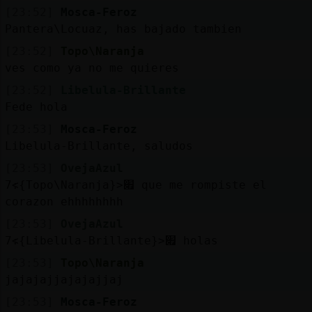
[23:52]
Mosca-Feroz
Pantera\Locuaz, has bajado tambien
[23:52]
Topo\Naranja
ves como ya no me quieres
[23:52]
Libelula-Brillante
Fede hola
[23:53]
Mosca-Feroz
Libelula-Brillante, saludos
[23:53]
OvejaAzul
׃7<{Topo\Naranja}>׏ que me rompiste el
corazon ehhhhhhhh
[23:53]
OvejaAzul
׃7<{Libelula-Brillante}>׏ holas
[23:53]
Topo\Naranja
jajajajjajajajjaj
[23:53]
Mosca-Feroz