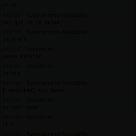
Mis
si si
blogs
[09:53]
Rinoceronte-Sensible
por que no me dejan
[09:53]
Rinoceronte-Sensible
Mis
jajajaja
foros
[09:53]
LeonVerde
ponte rebelde
[09:54]
LeonVerde
Registr
jajaja
un
[09:54]
Rinoceronte-Sensible
canal
[LeonVerde] soy nuevo
[09:54]
LeonVerde
yo naci ayer
Más
[09:54]
LeonVerde
gestion
jiji
[09:54]
Rinoceronte-Sensible