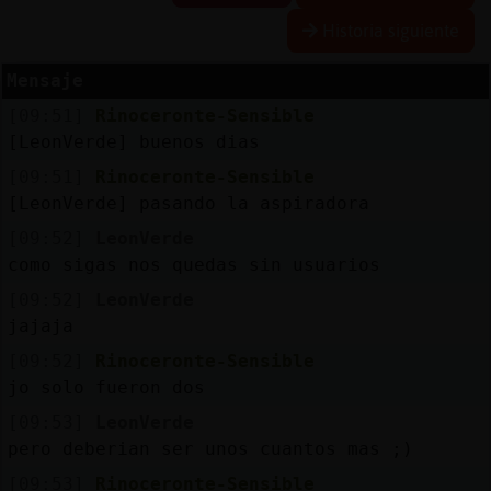
Historia siguiente
Mensaje
Reserva
[09:51]
Rinoceronte-Sensible
alias
[LeonVerde] buenos dias
[09:51]
Rinoceronte-Sensible
[LeonVerde] pasando la aspiradora
Actuali
[09:52]
LeonVerde
contras
como sigas nos quedas sin usuarios
[09:52]
LeonVerde
jajaja
Actuali
[09:52]
Rinoceronte-Sensible
IP
jo solo fueron dos
virtual
[09:53]
LeonVerde
pero deberian ser unos cuantos mas ;)
[09:53]
Rinoceronte-Sensible