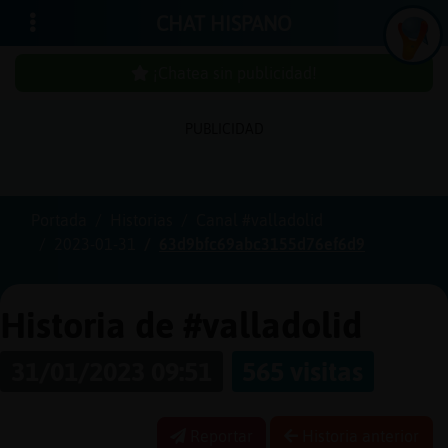
CHAT HISPANO
¡Chatea sin publicidad!
PUBLICIDAD
Iniciar
sesión
Portada
Historias
Canal #valladolid
2023-01-31
63d9bfc69abc3155d76ef6d9
¡Chatea
sin
publici
Historia de #valladolid
31/01/2023 09:51
565 visitas
Crear
una
Reportar
Historia anterior
cuenta