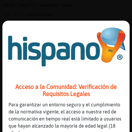
[BiDrJekyll] buenos seas
[09:54]
LeonVerde
buenos dias BiDrJekyll
[09:55]
Rinoceronte-Sensible
[LeonVerde] muy frio??
[09:55]
MoscaAzul
buenos dias!
[09:55]
LeonVerde
solo -3 grados
[09:56]
Rinoceronte-Sensible
Acceso a la Comunidad: Verificación de
[MoscaAzul] buenos sean
Requisitos Legales
[09:56]
Rinoceronte-Sensible
[LeonVerde] yo menos uno
Para garantizar un entorno seguro y el cumplimiento
de la normativa vigente, el acceso a nuestra red de
[09:56]
Rinoceronte-Sensible
comunicación en tiempo real está limitado a usuarios
tengo las chimeneas a tope
que hayan alcanzado la mayoría de edad legal (18
[09:56]
LeonVerde