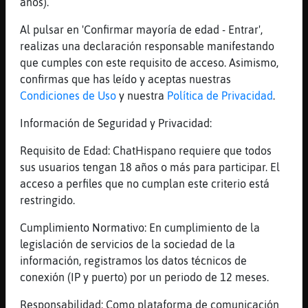
años).
joe que exagerao
Al pulsar en 'Confirmar mayoría de edad - Entrar',
[09:56]
LeonVerde
realizas una declaración responsable manifestando
pareces canario
que cumples con este requisito de acceso. Asimismo,
[09:56]
Rinoceronte-Sensible
confirmas que has leído y aceptas nuestras
parece la casa los altos hornos de vizcaya
Condiciones de Uso
y nuestra
Política de Privacidad
.
[09:56]
Rinoceronte-Sensible
Información de Seguridad y Privacidad:
[marikita60va] no es una sala de contactos
[09:57]
Rinoceronte-Sensible
Requisito de Edad: ChatHispano requiere que todos
estoy a 700 mts
sus usuarios tengan 18 años o más para participar. El
acceso a perfiles que no cumplan este criterio está
[09:57]
LeonVerde
restringido.
[Rinoceronte-Sensible] se mas eficiente y
se como la acb (aceria compacta de bizkaia)
Cumplimiento Normativo: En cumplimiento de la
[09:58]
Rinoceronte-Sensible
legislación de servicios de la sociedad de la
joer
información, registramos los datos técnicos de
conexión (IP y puerto) por un periodo de 12 meses.
[09:58]
Rinoceronte-Sensible
como esta la ma񡮡
Responsabilidad: Como plataforma de comunicación