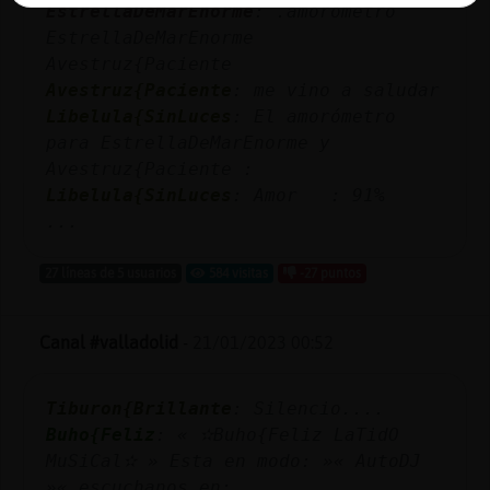
EstrellaDeMarEnorme
: .amorometro
EstrellaDeMarEnorme
Avestruz{Paciente
Avestruz{Paciente
: me vino a saludar
Libelula{SinLuces
: El amorómetro
para EstrellaDeMarEnorme y
Avestruz{Paciente :
Libelula{SinLuces
: Amor : 91%
...
27 líneas de 5 usuarios
584 visitas
-27 puntos
Canal #valladolid
-
21/01/2023 00:52
Tiburon{Brillante
: Silencio....
Buho{Feliz
: « ✫Buho{Feliz LaTidO
MuSiCal✫ » Esta en modo: »« AutoDJ
»« escuchanos en: