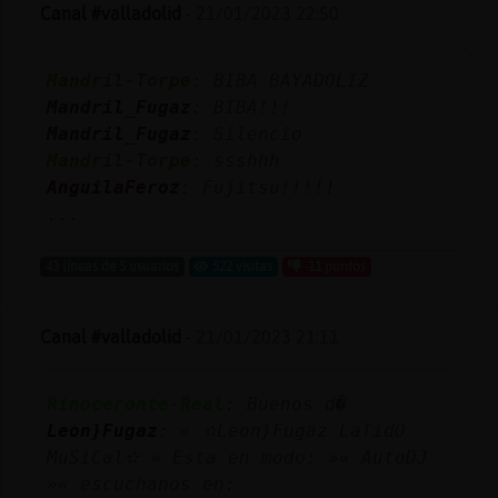
Mis
Canal #valladolid
-
21/01/2023 22:50
blogs
Mandril-Torpe
: BIBA BAYADOLIZ
Mandril_Fugaz
: BIBA!!!
Mandril_Fugaz
: Silencio
Mis
Mandril-Torpe
: ssshhh
foros
AnguilaFeroz
: Fujitsu!!!!!
...
Registr
43 líneas de 5 usuarios
522 visitas
-11 puntos
un
canal
Canal #valladolid
-
21/01/2023 21:11
Rinoceronte-Real
: Buenos d�
Más
Leon}Fugaz
: « ✫Leon}Fugaz LaTidO
gestion
MuSiCal✫ » Esta en modo: »« AutoDJ
»« escuchanos en: