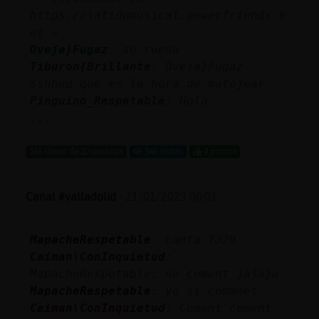
https://latidomusical.powerfriends.n
et »
Oveja}Fugaz
: se rueda
Tiburon{Brillante
: Oveja}Fugaz
sshhuu que es la hora de matojear
Pinguino_Respetable
: Hola
...
166 líneas de 10 usuarios
546 visitas
4 puntos
Canal #valladolid
-
21/01/2023 00:01
MapacheRespetable
: canta 7329
Caiman\ConInquietud
:
MapacheRespetable: no coment jajaja
MapacheRespetable
: yo si commnet
Caiman\ConInquietud
: Coment coment