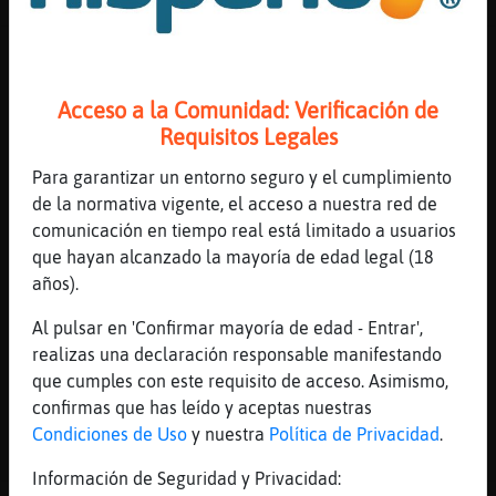
Canal #valladolid
-
21/01/2023 03:23
Acceso a la Comunidad: Verificación de
EstrellaDeMar-Brillante
: es que me
Requisitos Legales
hago duchas express...no me da
tiempo ni al estribillo :b
Para garantizar un entorno seguro y el cumplimiento
Pajaro_Debil
: Jajaja..
de la normativa vigente, el acceso a nuestra red de
Pajaro_Debil
: Y Enero como va
comunicación en tiempo real está limitado a usuarios
EstrellaDeMar-Brillante?.. espero
que hayan alcanzado la mayoría de edad legal (18
que no sea triste tambien..
años).
EstrellaDeMar-Brillante
: me gustaria
Al pulsar en 'Confirmar mayoría de edad - Entrar',
decirte que no pero mentiria
realizas una declaración responsable manifestando
EstrellaDeMar-Brillante
: asi que...
que cumples con este requisito de acceso. Asimismo,
...
confirmas que has leído y aceptas nuestras
Condiciones de Uso
y nuestra
Política de Privacidad
.
24 líneas de 4 usuarios
553 visitas
-9 puntos
Información de Seguridad y Privacidad: