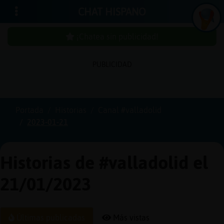
CHAT HISPANO
¡Chatea sin publicidad!
PUBLICIDAD
Iniciar
sesión
Portada
Historias
Canal #valladolid
2023-01-21
¡Chatea
sin
publici
Historias de #valladolid el
21/01/2023
Crear
una
Últimas publicadas
Más vistas
cuenta