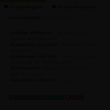
Las que más gustan
Las que más disgustan
Canal #valladolid
-
21/01/2023 23:17
Reserva
alias
Gallina_DelMonton
: YO creo que si
Hipopotamo\Sensible
Hipopotamo\Sensible
: Porque con esa
Actuali
conexion....
contras
Hipopotamo\Sensible
: Lo que te decua
chicopunk de GataPaciente
GataPaciente
: Hipopotamo\Sensible:
qje deciaaas??
Actuali
Hipopotamo\Sensible
: Ups
IP
...
virtual
249 líneas de 10 usuarios
581 visitas
-1 puntos