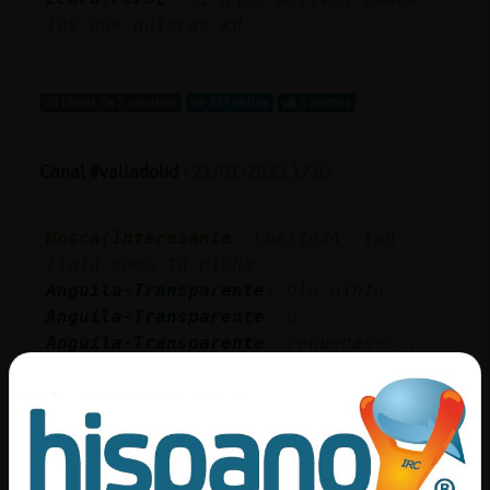
los que quieras xd
...
24 líneas de 2 usuarios
527 visitas
3 puntos
Canal #valladolid
-
21/01/2023 17:03
Mosca{Interesante
: Cokito34: tan
floja como tú picha
Anguila-Transparente
: Ola ninfa
Anguila-Transparente
: h
Anguila-Transparente
: rebuenasss ,
estan algunas
Anguila-Transparente
: no todasŪaja
...
286 líneas de 13 usuarios
517 visitas
-4 puntos