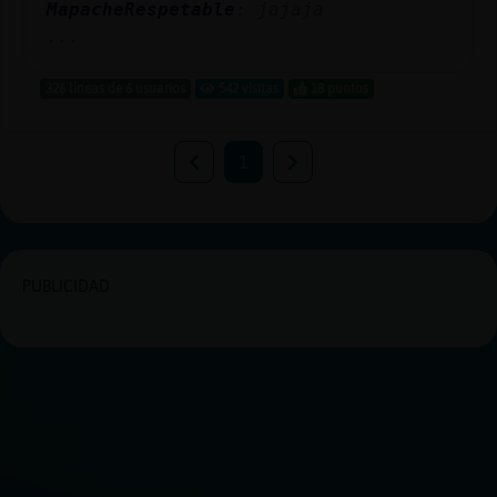
MapacheRespetable
: jajaja
...
326 líneas de 6 usuarios
542 visitas
18 puntos
1
PUBLICIDAD