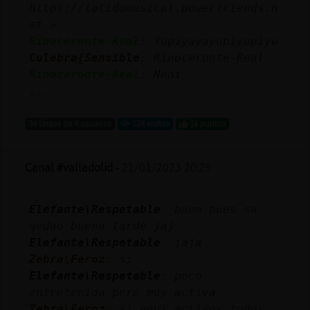
https://latidomusical.powerfriends.n
et »
Rinoceronte-Real
: Yupiyayayupiyupiyw
Culebra{Sensible
: Rinoceronte-Real
Rinoceronte-Real
: Neni
...
34 líneas de 4 usuarios
524 visitas
16 puntos
Canal #valladolid
-
21/01/2023 20:29
Elefante\Respetable
: buen pues sa
qedao buena tarde jaj
Elefante\Respetable
: jaja
Zebra\Feroz
: si
Elefante\Respetable
: poco
entretenida pero muy activa
Zebra\Feroz
: si aqui activos todos