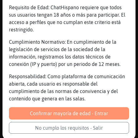
Canal #valladolid
-
21/01/2023 01:36
Requisito de Edad: ChatHispano requiere que todos
sus usuarios tengan 18 años o más para participar. El
Aguila_Naranja
: [LeonBreve]
acceso a perfiles que no cumplan este criterio está
uhhhhhhhhhh
restringido.
LeonBreve
: [Aguila_Naranja] me
Cumplimiento Normativo: En cumplimiento de la
viniste a vigilar ehh jajajaja
legislación de servicios de la sociedad de la
Aguila_Naranja
: nooo
información, registramos los datos técnicos de
Aguila_Naranja
: [LeonBreve] a bailar
conexión (IP y puerto) por un periodo de 12 meses.
esta contigo
LeonBreve
: jajajajajajajjaja
Responsabilidad: Como plataforma de comunicación
...
abierta, cada usuario es responsable del
cumplimiento de las normas de convivencia y del
35 líneas de 4 usuarios
525 visitas
-1 puntos
contenido que genera en las salas.
Confirmar mayoría de edad - Entrar
Canal #valladolid
-
21/01/2023 01:21
No cumplo los requisitos - Salir
Avestruz{Paciente
: jajajaja naaaa