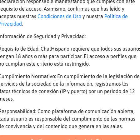
uhita que opinas?
declaración responsable manifestando que cumples con este
requisito de acceso. Asimismo, confirmas que has leído y
uhita mola Oveja{Fugaz
aceptas nuestras
Condiciones de Uso
y nuestra
Política de
i, es de pucela?
Privacidad
.
odemos contratar para hacer viajes por la pla
Información de Seguridad y Privacidad:
as motos son buenas para esa zona
Requisito de Edad: ChatHispano requiere que todos sus usuario
i
tengan 18 años o más para participar. El acceso a perfiles que
ona sur...dice
no cumplan este criterio está restringido.
i, ella conduce de miedo la moto
Cumplimiento Normativo: En cumplimiento de la legislación de
ombramos a Marga75 de secretaria de la empres
servicios de la sociedad de la información, registramos los
n fin
datos técnicos de conexión (IP y puerto) por un periodo de 12
meses.
Reportar
Volver
Historia anterior
Responsabilidad: Como plataforma de comunicación abierta,
cada usuario es responsable del cumplimiento de las normas
de convivencia y del contenido que genera en las salas.