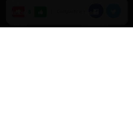
Blogs
Política de cookies
|
Compartir en:
Facebook
Twitter
8
Noticias
Soporte
Normas
Anunciantes
Estadísticas
Historias
Tu foro gratis
opyright © 1996-2026 Chat Hispano, S.L.U. Todos los derechos reservado