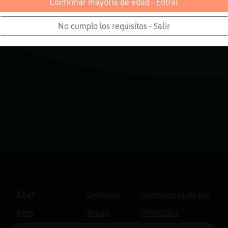
Confirmar mayoría de edad - Entrar
No cumplo los requisitos - Salir
Chat
Contacto
Condiciones de uso
Foro
Ayuda
Privacidad