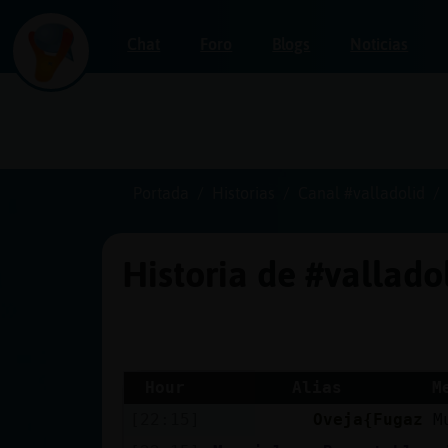
Chat
Foro
Blogs
Noticias
Iniciar
sesión
Portada
Historias
Canal #valladolid
Historia de #vallado
¡Chatea
sin
publicidad!
Hour
Alias
M
[22:15]
Oveja{Fugaz
M
Crear
una