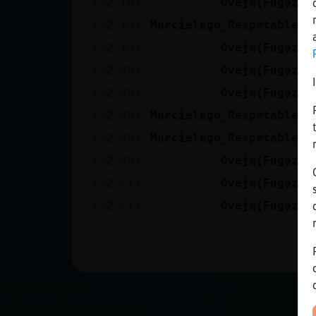
[22:18]
Oveja{Fugaz
b
Mis blogs
[22:19]
Murcielago_Respetable
b
[22:19]
Oveja{Fugaz
s
Mis foros
[22:20]
Oveja{Fugaz
p
[22:20]
Oveja{Fugaz
l
[22:20]
Murcielago_Respetable
s
Registrar
[22:20]
Murcielago_Respetable
z
un canal
[22:20]
Oveja{Fugaz
s
[22:21]
Oveja{Fugaz
n
[22:21]
Oveja{Fugaz
e
Más
gestiones