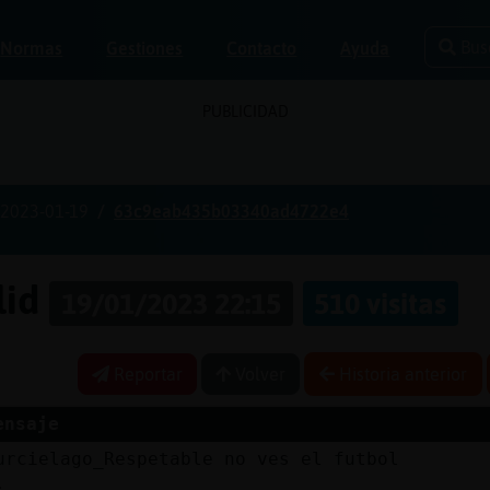
Bus
Normas
Gestiones
Contacto
Ayuda
PUBLICIDAD
2023-01-19
63c9eab435b03340ad4722e4
lid
19/01/2023 22:15
510 visitas
Reportar
Volver
Historia anterior
ensaje
urcielago_Respetable no ves el futbol