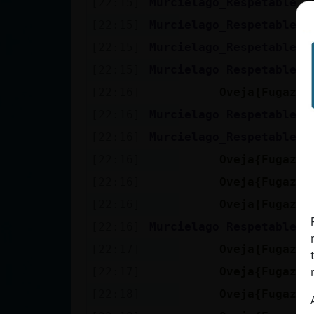
[22:15]
Murcielago_Respetable
s
cuenta
[22:15]
Murcielago_Respetable
p
[22:15]
Murcielago_Respetable
p
[22:15]
Murcielago_Respetable
p
Reservar
[22:16]
Oveja{Fugaz
p
alias
[22:16]
Murcielago_Respetable
2
[22:16]
Murcielago_Respetable
0
Actualizar
[22:16]
Oveja{Fugaz
j
contraseña
[22:16]
Oveja{Fugaz
v
[22:16]
Oveja{Fugaz
m
[22:16]
Murcielago_Respetable
j
Actualizar
[22:17]
Oveja{Fugaz
b
IP virtual
[22:17]
Oveja{Fugaz
l
[22:18]
Oveja{Fugaz
y