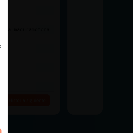
ya a maduramotera
s
a
Historia siguiente