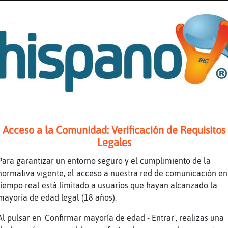
i
ero no
erdemos
aso
or cuantos
oer
Acceso a la Comunidad: Verificación de Requisitos
amos en busca de mujeres
Legales
ontamos un Tinder en la sala
Para garantizar un entorno seguro y el cumplimiento de la
ajaja
normativa vigente, el acceso a nuestra red de comunicación en
uscamos mujeres Casi_guapa y nos forramos
tiempo real está limitado a usuarios que hayan alcanzado la
as llevamos de paseo _mar
mayoría de edad legal (18 años).
 ponemos de gu�Annita
Al pulsar en 'Confirmar mayoría de edad - Entrar', realizas una