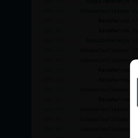
[00:33]
AnguilaNaranja
R
cuenta
[00:33]
CaimanConTimidez
e
[00:33]
RataMarron
S
[00:34]
RataMarron
P
Reservar
[00:34]
AnguilaNaranja
[
alias
[00:34]
CaimanConTimidez
[
[00:34]
CaimanConTimidez
[
Actualizar
[00:34]
RataMarron
J
contraseña
[00:35]
RataMarron
L
[00:35]
CaimanConTimidez
s
[00:35]
RataMarron
A
Actualizar
[00:35]
CaimanConTimidez
s
IP virtual
[00:36]
CaimanConTimidez
t
[00:36]
CaimanConTimidez
j