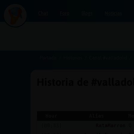
Chat
Foro
Blogs
Noticias
Iniciar
sesión
Portada
Historias
Canal #valladolid
Historia de #vallado
¡Chatea
sin
publicidad!
Hour
Alias
M
[00:33]
RataMarron
Q
Crear
una