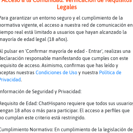
aja vanos q soy el twingo
Legales
d
Para garantizar un entorno seguro y el cumplimiento de la
hora vengo
normativa vigente, el acceso a nuestra red de comunicación en
ajajajajajajjajaja
tiempo real está limitado a usuarios que hayan alcanzado la
o a ti no te cambio q eres un Rolex
mayoría de edad legal (18 años).
d
Al pulsar en 'Confirmar mayoría de edad - Entrar', realizas una
RataMarron] pues ya sabes que hacer
declaración responsable manifestando que cumples con este
requisito de acceso. Asimismo, confirmas que has leído y
ataMarron, como el de shakira?
aceptas nuestras
Condiciones de Uso
y nuestra
Política de
oing boing
Privacidad
.
aja
Información de Seguridad y Privacidad:
uff hoy pocos privis voy a abrir ..
Requisito de Edad: ChatHispano requiere que todos sus usuario
a me quedo claro
tengan 18 años o más para participar. El acceso a perfiles que
uál
no cumplan este criterio está restringido.
o te vayas herniar
Cumplimiento Normativo: En cumplimiento de la legislación de