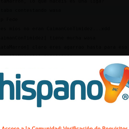
ataMarron, lo que haceis es una liga?
staba contestando wasa
ip Fede
ues míos no eran CaimanConTimidez...xdd
CaimanConTimidez] tiene mucha wasa
RataMarron] claro eres agarrao hasta para eso
AnguilaNaranja] jajajajaja
aja
o q no kiero es ser pesadooo jaja
isisi excusas
inss q mujer ...
isisisi
e voy a cambiar por un ferrari ehh
ajajjajajajaj
Acceso a la Comunidad: Verificación de Requisitos