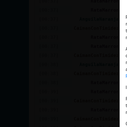
[00:37]
RataMarron
J
Mis blogs
[00:37]
RataMarron
X
[00:37]
AnguilaNaranja
a
Mis foros
[00:37]
CaimanConTimidez
j
[00:37]
RataMarron
Y
[00:37]
RataMarron
X
Registrar
[00:37]
CaimanConTimidez
[
un canal
[00:38]
AnguilaNaranja
R
[00:38]
CaimanConTimidez
b
[00:38]
RataMarron
J
Más
[00:39]
RataMarron
B
gestiones
[00:39]
CaimanConTimidez
y
[00:39]
RataMarron
C
[00:39]
CaimanConTimidez
n