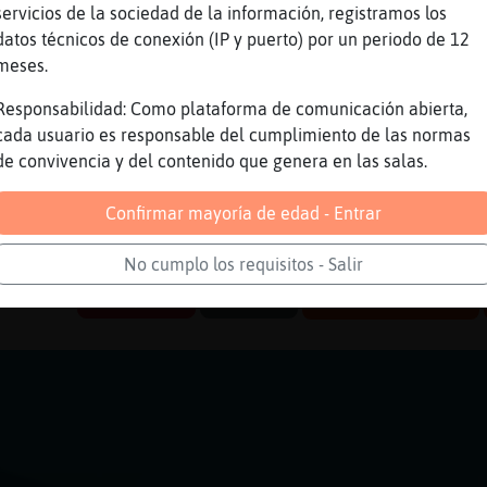
ajajajajajja
servicios de la sociedad de la información, registramos los
ue no vas abrir privis
datos técnicos de conexión (IP y puerto) por un periodo de 12
meses.
aja es q estás muy abajo en la lista ...
aja
Responsabilidad: Como plataforma de comunicación abierta,
cada usuario es responsable del cumplimiento de las normas
ajajajajjajja
de convivencia y del contenido que genera en las salas.
l final lo blokeo jajajajajjaj
s lo q tiene estar encima tuyo ..
Confirmar mayoría de edad - Entrar
ajaja
No cumplo los requisitos - Salir
Reportar
Volver
Historia anterior