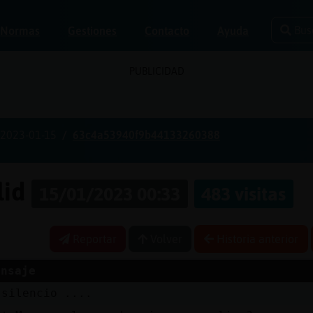
Bus
Normas
Gestiones
Contacto
Ayuda
PUBLICIDAD
2023-01-15
63c4a53940f9b44133260388
lid
15/01/2023 00:33
483 visitas
Reportar
Volver
Historia anterior
ensaje
 silencio ....