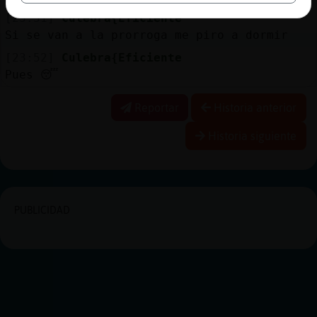
[23:51]
Culebra{Eficiente
Si se van a la prorroga me piro a dormir
[23:52]
Culebra{Eficiente
Pues 😴
Reportar
Historia anterior
Historia siguiente
PUBLICIDAD