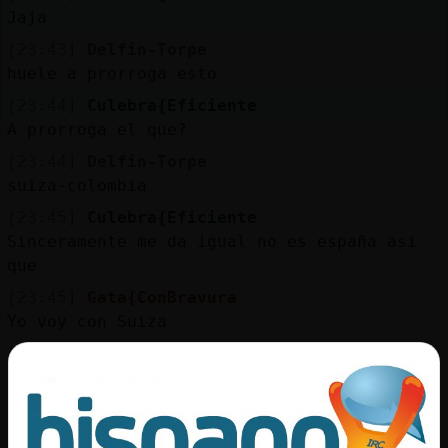
Mis
Jaja
blogs
[23:43]
Delfin-Torpe
huele a prorroga esto
[23:44]
Culebra{Eficiente
Mis
A prorroga el que?
foros
[23:44]
Delfin-Torpe
suiza-colombia
[23:45]
Culebra{Eficiente
Registr
Sinceramente me da igual no es españa asi
un
que
canal
[23:45]
Gata{ConBravura
Yo voy con Suiza
[23:45]
Gata{ConBravura
No se como van pero voy con Suiza
Más
gestion
[23:45]
Gata{ConBravura
Como buena facha tengo que defender a la