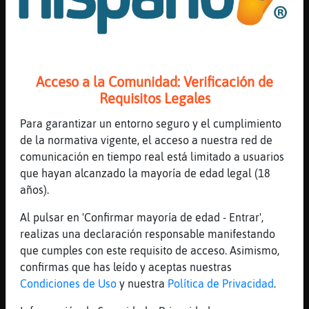
raza aria xD
[23:45]
Culebra{Eficiente
Yo voy con españa
[23:45]
Culebra{Eficiente
Acceso a la Comunidad: Verificación de
Jaja
Requisitos Legales
[23:46]
Gata{ConBravura
Van 0-0
Para garantizar un entorno seguro y el cumplimiento
de la normativa vigente, el acceso a nuestra red de
[23:46]
Culebra{Eficiente
comunicación en tiempo real está limitado a usuarios
Han perdido se acabo ya
que hayan alcanzado la mayoría de edad legal (18
[23:46]
Gata{ConBravura
años).
Hola GymBoss
Al pulsar en 'Confirmar mayoría de edad - Entrar',
[23:46]
Delfin-Torpe
realizas una declaración responsable manifestando
trump le ha dicho a la fifa que la final
que cumples con este requisito de acceso. Asimismo,
del mundial 2030 sea en marruecs
confirmas que has leído y aceptas nuestras
[23:46]
Gata{ConBravura
Condiciones de Uso
y nuestra
Política de Privacidad
.
Quien perdio?