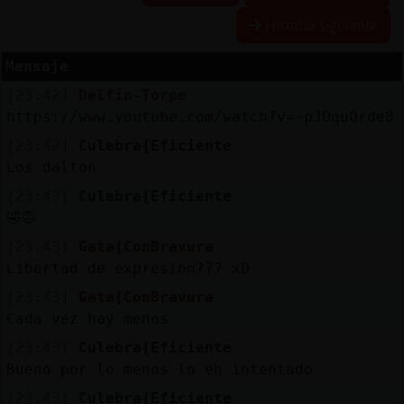
Historia siguiente
Mensaje
Reserva
[23:42]
Delfin-Torpe
alias
https://www.youtube.com/watch?v=-pJOquQrde8
[23:42]
Culebra{Eficiente
Los dalton
Actuali
[23:43]
Culebra{Eficiente
contras
🤣😅
[23:43]
Gata{ConBravura
Libertad de expresion??? xD
Actuali
[23:43]
Gata{ConBravura
IP
Cada vez hay menos
virtual
[23:43]
Culebra{Eficiente
Bueno por lo menos lo eh intentado
[23:43]
Culebra{Eficiente