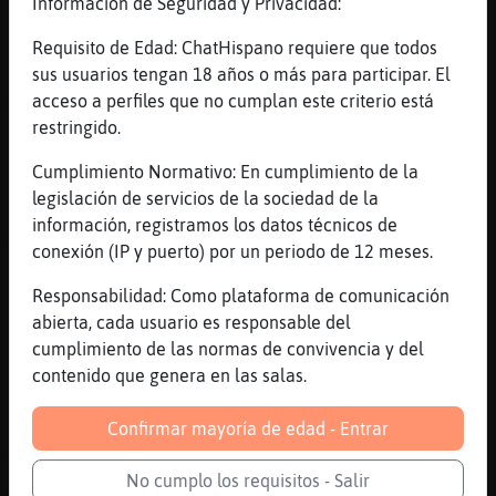
Información de Seguridad y Privacidad:
[23:47]
Culebra{Eficiente
Estados unidos perdio
Requisito de Edad: ChatHispano requiere que todos
[23:47]
Gata{ConBravura
sus usuarios tengan 18 años o más para participar. El
Ah, no decia eso xd
acceso a perfiles que no cumplan este criterio está
restringido.
[23:47]
Culebra{Eficiente
Por el dia si pones un huevo en el coche se
Cumplimiento Normativo: En cumplimiento de la
cuece seguro menuda calor jaja
legislación de servicios de la sociedad de la
[23:49]
Culebra{Eficiente
información, registramos los datos técnicos de
Ya veras tu como marca alguno antes de que
conexión (IP y puerto) por un periodo de 12 meses.
termine el partido
Responsabilidad: Como plataforma de comunicación
[23:49]
Culebra{Eficiente
abierta, cada usuario es responsable del
Solo por jodee
cumplimiento de las normas de convivencia y del
[23:49]
Culebra{Eficiente
contenido que genera en las salas.
Joder*
Confirmar mayoría de edad - Entrar
[23:51]
Culebra{Eficiente
Yo en cuanto termine el partido que hay que
No cumplo los requisitos - Salir
madrugar