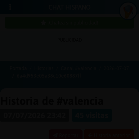
CHAT HISPANO
¡Chatea sin publicidad!
PUBLICIDAD
Iniciar
sesión
Portada
Historias
Canal #valencia
2026-07-07
6a4d953e05a38c10e60887ff
¡Chatea
sin
publici
Historia de #valencia
07/07/2026 23:42
45 visitas
Crear
una
Reportar
Historia anterior
cuenta