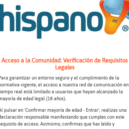
sto es como los heteros que dicen ser heteros
osca-DelMonton: No tiene ni pies ni cabeza
venida del Cid
osca-DelMonton, las otras veces es por divers
osas. No hay nada de malo
olaaaaaaaaaa
uego se piensan que yo soy un tío
Acceso a la Comunidad: Verificación de Requisitos
Legales
olinnnnnn ningún chico joven normal, festeret
D
Para garantizar un entorno seguro y el cumplimiento de la
normativa vigente, el acceso a nuestra red de comunicación en
(
tiempo real está limitado a usuarios que hayan alcanzado la
adie ha dicho que fuera malo xd
mayoría de edad legal (18 años).
rchiduque carlos tres cruces,
Al pulsar en 'Confirmar mayoría de edad - Entrar', realizas una
uenas Murcielago_SinRespeto :)
declaración responsable manifestando que cumples con este
io x tio buen rollo
requisito de acceso. Asimismo, confirmas que has leído y