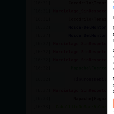
[16:31]
Cocodrilo\Tenaz
Y
[16:31]
Murcielago_SinRespeto
h
[16:31]
Cocodrilo\Tenaz
E
[16:32]
Mosca-DelMonton
Y
[16:32]
Mosca-DelMonton
P
[16:32]
Murcielago_SinRespeto
h
[16:32]
Murcielago_SinRespeto
:
[16:32]
Murcielago_SinRespeto
c
[16:32]
Mapache\Fuerte
F
B
[16:32]
Tiburon{Debil
c
[16:32]
Murcielago_SinRespeto
q
[16:33]
Mapache}Fugaz
b
[16:33]
CaballitoDeMar\Veloz
H