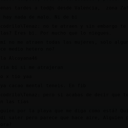
uenas tardes a tod@s desde Valencia, zona Za
o hay nada de malo. Ni de bi
ocodrilo\Tenaz: no te atraen y sin embargo te
llas? Eres bi. Por mucho que lo niegues.
 mí no me atraen todas las mujeres, solo algu
ace medio hetero no?
ola Alcoyana46
eria bi si me atrajeran
io x tio yaa
aya cacao mental teneis. En fib
ocodrilo\Tenaz: pero si acabas de decir que t
on las tías
lguien por la playa que me diga como está? Qu
idi saler pero parece que hace aire, Alguien 
hora?