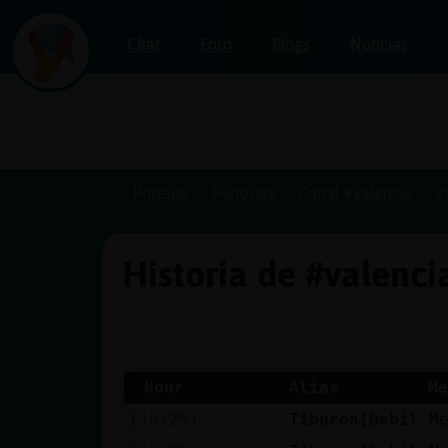
Chat
Foro
Blogs
Noticias
Iniciar
sesión
Portada
Historias
Canal #valencia
2
Historia de #valenc
¡Chatea
sin
publicidad!
Hour
Alias
Me
[16:25]
Tiburon{Debil
M
Crear
una