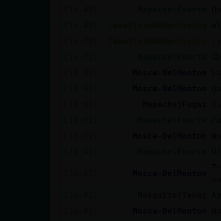
[16:40]
Mapache\Fuerte
H
[16:40]
CaballitoDeMar\Veloz
a
[16:40]
CaballitoDeMar\Veloz
;
[16:41]
Mapache\Fuerte
😉
[16:41]
Mosca-DelMonton
E
[16:41]
Mosca-DelMonton
Q
[16:41]
Mapache}Fugaz
t
[16:41]
Mapache\Fuerte
P
[16:42]
Mosca-DelMonton
N
[16:42]
Mapache\Fuerte
U
T
[16:43]
Mosca-DelMonton
s
[16:43]
Mosquito{Tenaz
A
[16:43]
Mosca-DelMonton
B