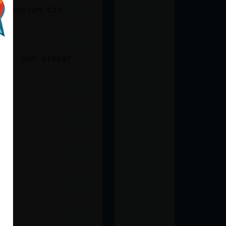
 y buscan tío
ion, por probar
e?