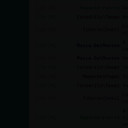
Mis blogs
[16:28]
Mapache\Fuerte
B
[16:28]
Cocodrilo\Tenaz
N
C
Mis foros
[16:28]
Tiburon{Debil
e
A
[16:28]
Mosca-DelMonton
h
Registrar
[16:28]
Mosca-DelMonton
H
un canal
[16:28]
Cocodrilo\Tenaz
S
[16:28]
Mapache}Fugaz
t
[16:28]
Cocodrilo\Tenaz
V
Más
gestiones
C
[16:29]
Tiburon{Debil
c
A
[16:29]
Mapache\Fuerte
s
a