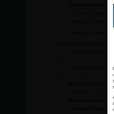
[16:30]
Mosca-DelMonton
E
[16:30]
Tiburon{Debil
M
[16:30]
Mosquito{Tenaz
A
M
[16:30]
Cocodrilo\Tenaz
c
[16:30]
Murcielago_SinRespeto
u
[16:30]
Tiburon{Debil
L
[16:30]
CaballitoDeMar\Veloz
J
[16:30]
Tiburon{Debil
X
[16:30]
CaballitoDeMar\Veloz
:
[16:30]
Mosca-DelMonton
N
[16:30]
Mapache\Fuerte
A
[16:30]
Mosca-DelMonton
B
[16:31]
Mapache}Fugaz
t