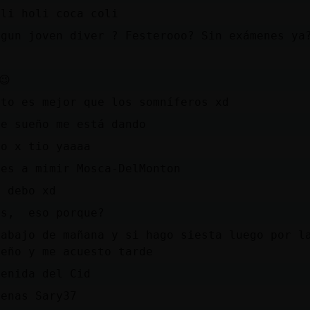
oli holi coca coli
lgun joven diver ? Festerooo? Sin exámenes ya
)
😉
sto es mejor que los somníferos xd
ue sueño me está dando
io x tio yaaaa
ues a mimir Mosca-DelMonton
o debo xd
is, eso porque?
rabajo de mañana y si hago siesta luego por l
ueño y me acuesto tarde
venida del Cid
uenas Sary37