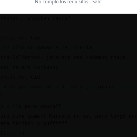
o hay ningún joven de fin de exámenes? D fies
No cumplo los requisitos - Salir
hora! Jjjjj
afranar, alguien cerca?
)
venida del Cid
o sé cómo no ganar a la lotería
osca-DelMonton: jajajaja eso sabemos tod@s
usoc hetero curiosoç
venida del Cid
a vent per anar al sidi saler, coyons

io x tio para ahora??
aura_cine_gamer: Marcelo no se, pero tengo un
lama Maribel y puffffff
oliiii :)