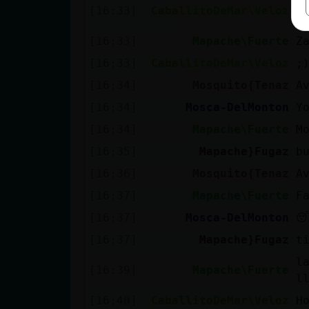
n
[16:33]
CaballitoDeMar\Veloz
a
[16:33]
Mapache\Fuerte
Z
[16:33]
CaballitoDeMar\Veloz
;
[16:34]
Mosquito{Tenaz
A
[16:34]
Mosca-DelMonton
Y
[16:34]
Mapache\Fuerte
M
[16:35]
Mapache}Fugaz
b
[16:36]
Mosquito{Tenaz
A
[16:37]
Mapache\Fuerte
F
[16:37]
Mosca-DelMonton

[16:37]
Mapache}Fugaz
t
l
[16:39]
Mapache\Fuerte
l
[16:40]
CaballitoDeMar\Veloz
H