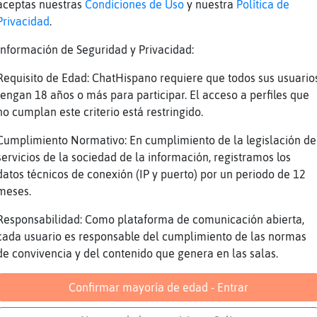
aceptas nuestras
Condiciones de Uso
y nuestra
Política de
 si, habre estado unad 20 veces : )
Privacidad
.
ola portero
Información de Seguridad y Privacidad:
n eso has acertado
 en todo lo demás también
Requisito de Edad: ChatHispano requiere que todos sus usuario
tengan 18 años o más para participar. El acceso a perfiles que
ero eres un cazurro xd
no cumplan este criterio está restringido.
omeee Fatima20
Cumplimiento Normativo: En cumplimiento de la legislación de
******
servicios de la sociedad de la información, registramos los
omo estás
datos técnicos de conexión (IP y puerto) por un periodo de 12
atima20 preciosa
meses.
urrroxxxl: sisisi no te lo crees ni tú ni nad
Responsabilidad: Como plataforma de comunicación abierta,
aballo XD
cada usuario es responsable del cumplimiento de las normas
ue te hemos perdido
de convivencia y del contenido que genera en las salas.
usco heterete curioso
Confirmar mayoría de edad - Entrar
olaaaaaaa :)