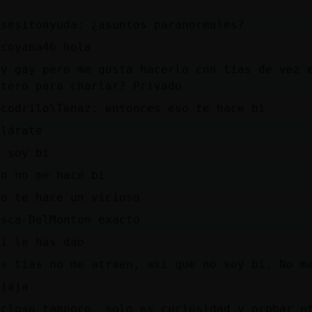
o
esesitoayuda: ¿asuntos paranormales?
lcoyana46 hola
oy gay pero me gusta hacerlo con tias de vez 
etero para charlar? Privado
ocodrilo\Tenaz: entonces eso te hace bi
clárate
o soy bi
so no me hace bi
so te hace un vicioso
osca-DelMonton exacto
hí le has dao
as tias no me atraen, asi que no soy bi. No m
ajaja
icioso tampoco, solo es curiosidad y probar o