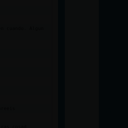
en cuando. Algun
areeis
tras cosad