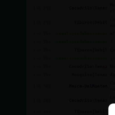
M
[16:29]
Cocodrilo\Tenaz
e
C
[16:29]
Tiburon{Debil
n
[16:29]
CaballitoDeMar\Veloz
a
[16:29]
CaballitoDeMar\Veloz
?
[16:29]
Tiburon{Debil
E
[16:29]
CaballitoDeMar\Veloz
;
[16:29]
Cocodrilo\Tenaz
N
[16:29]
Mosquito{Tenaz
A
C
[16:30]
Mosca-DelMonton
n
L
[16:30]
Cocodrilo\Tenaz
l
[16:30]
Tiburon{Debil
C