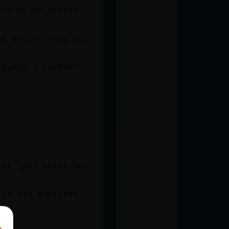
ero no me gustan
me mental eres tú,
 Nadie d verdad?
ces (por decir un
 bi sin gustarme
 :)