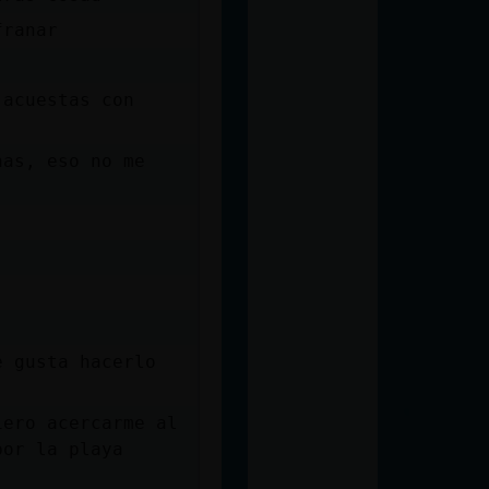
franar
 acuestas con
nas, eso no me
e gusta hacerlo
iero acercarme al
por la playa