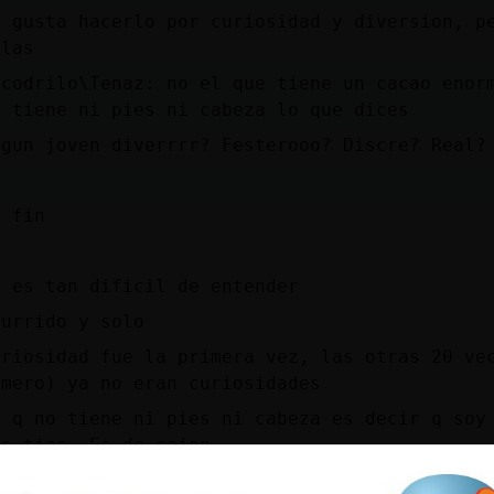
e gusta hacerlo por curiosidad y diversion, p
llas
ocodrilo\Tenaz: no el que tiene un cacao enor
o tiene ni pies ni cabeza lo que dices
lgun joven diverrrr? Festerooo? Discre? Real?
n fin
)
o es tan dificil de entender
burrido y solo
uriosidad fue la primera vez, las otras 20 ve
úmero) ya no eran curiosidades
o q no tiene ni pies ni cabeza es decir q soy
as tias. Es de cajon
ocodrilo\Tenaz: bueno que paso, estas ignored