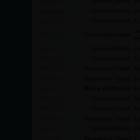
[16:25]
Tiburon{Debil
N
cuenta
[16:26]
Tiburon{Debil
n
[16:26]
Tiburon{Debil
A
S
Reservar
[16:26]
Cocodrilo\Tenaz
h
alias
[16:27]
Tiburon{Debil
C
[16:27]
Tiburon{Debil
A
[16:27]
Cocodrilo\Tenaz
N
Actualizar
contraseña
[16:27]
Cocodrilo\Tenaz
E
[16:27]
Mosca-DelMonton
E
[16:27]
Tiburon{Debil
M
Actualizar
[16:27]
Tiburon{Debil
A
IP virtual
[16:27]
Cocodrilo\Tenaz
L
[16:27]
Tiburon{Debil
J
[16:28]
Cocodrilo\Tenaz
V