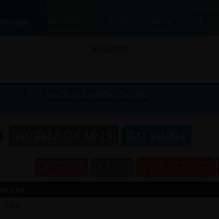
Bus
Normas
Gestiones
Contacto
Ayuda
PUBLICIDAD
024-06-10
666795e26deafd8a570a3585
ia
10/06/2024 16:25
331 visitas
Reportar
Volver
Historia anterior
nsaje
e caí