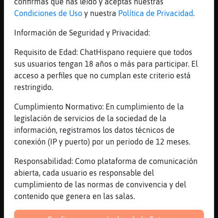
confirmas que has leído y aceptas nuestras
^^
Condiciones de Uso
y nuestra
Política de Privacidad
.
[15:18]
Serpiente-Letal
Información de Seguridad y Privacidad:
Jajajaja
[15:18]
Gata{Especial
Requisito de Edad: ChatHispano requiere que todos
jjjjjjjj
sus usuarios tengan 18 años o más para participar. El
acceso a perfiles que no cumplan este criterio está
[15:18]
Serpiente-Letal
restringido.
Weno voy a coger el camino
[15:18]
Serpiente-Letal
Cumplimiento Normativo: En cumplimiento de la
Luego os Leo
legislación de servicios de la sociedad de la
información, registramos los datos técnicos de
[15:19]
AnguilaEspecial
conexión (IP y puerto) por un periodo de 12 meses.
Adeuuu
[15:19]
Gata{Especial
Responsabilidad: Como plataforma de comunicación
chao liluuuuuu
abierta, cada usuario es responsable del
cumplimiento de las normas de convivencia y del
[15:19]
Gata{Especial
contenido que genera en las salas.
Rata{ConBravura: hola buenas tardes
[15:19]
Rata{ConBravura