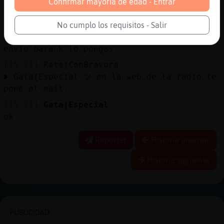
Confirmar mayoría de edad - Entrar
❥ Gata{Especial ツ wenas tardes.
[15:20]
Gata{Especial
No cumplo los requisitos - Salir
Rata{ConBravura: me tienes k decir donde te
envio para k lo pongas
[15:21]
Rata{ConBravura
❥ Gata{Especial ツ en la web de la radio te
pone el mail.
[15:21]
Gata{Especial
ok
Reportar
Historia anterior
Historia siguiente
PUBLICIDAD