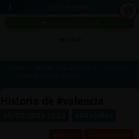
CHAT HISPANO
¡Chatea sin publicidad!
PUBLICIDAD
Iniciar
sesión
Portada
Historias
Canal #valencia
2023-02-10
63e6edd8fca7a3647f35c645
¡Chatea
sin
publici
Historia de #valencia
10/02/2023 15:13
460 visitas
Crear
una
Reportar
Historia anterior
cuenta