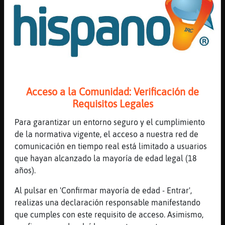
Va por partes
[15:16]
AnguilaEspecial
Las tormentas son así
[15:16]
Serpiente-Letal
Jajajjajajajaa
[15:17]
Gata{Especial
Acceso a la Comunidad: Verificación de
hoy tambi鮠te has mojado?
Requisitos Legales
[15:17]
AnguilaEspecial
Te vas a resfriar enteee
Para garantizar un entorno seguro y el cumplimiento
de la normativa vigente, el acceso a nuestra red de
[15:17]
Serpiente-Letal
comunicación en tiempo real está limitado a usuarios
K va
que hayan alcanzado la mayoría de edad legal (18
[15:17]
Serpiente-Letal
años).
No hoy no
Al pulsar en 'Confirmar mayoría de edad - Entrar',
[15:18]
AnguilaEspecial
realizas una declaración responsable manifestando
Secate el pelo con el secador
que cumples con este requisito de acceso. Asimismo,
[15:18]
AnguilaEspecial