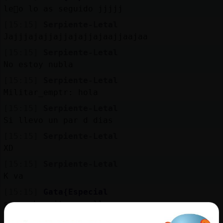
Mis
le񥠮o lo as seguido jjjjj
blogs
[15:15]
Serpiente-Letal
Jajjjajajjajjajajjajaajjaajaa
[15:15]
Serpiente-Letal
Mis
No estoy nubla
foros
[15:15]
Serpiente-Letal
Militar_emptr: hola
[15:15]
Serpiente-Letal
Registr
Si llevo un par d dias
un
[15:15]
Serpiente-Letal
canal
XD
[15:15]
Serpiente-Letal
K va
Más
[15:15]
Gata{Especial
gestion
sera chopaita que llueve
[15:15]
AnguilaEspecial