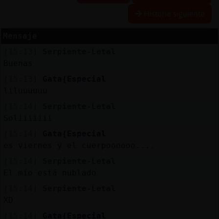
Historia siguiente
Mensaje
Reserva
[15:13]
Serpiente-Letal
alias
Buenas
[15:13]
Gata{Especial
liluuuuuu
Actuali
[15:14]
Serpiente-Letal
contras
Soliiiiiii
[15:14]
Gata{Especial
es viernes y el cuerpoooooo....
Actuali
[15:14]
Serpiente-Letal
IP
El mío está nublado
virtual
[15:14]
Serpiente-Letal
XD
[15:14]
Gata{Especial