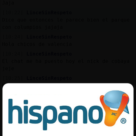
Mis
Jaja
blogs
[10:22]
LinceSinRespeto
Dice que entonces le parece bien el parque
con columpios jajaja
[10:24]
LinceSinRespeto
Mis
Hola chicos de valencia
foros
[10:24]
LinceSinRespeto
El chat me ha puesto hoy el nick de cobaya
jeje
Registr
[10:25]
LinceSinRespeto
un
Hola chicos de valencia jeje
canal
[10:26]
LinceSinRespeto
Hacemos una busqueda?
[10:27]
LinceSinRespeto
Más
Venga va jaja
gestion
[10:27]
LinceSinRespeto