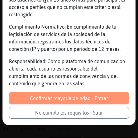
[10:30]
LinceSinRespeto
acceso a perfiles que no cumplan este criterio está
Que digan aqui los que tengan de 40 a 45
restringido.
[10:30]
Hormiga\Feliz
para esta nche
Cumplimiento Normativo: En cumplimiento de la
legislación de servicios de la sociedad de la
[10:30]
LinceSinRespeto
información, registramos los datos técnicos de
Me dice uno que no saben escribir aqui
conexión (IP y puerto) por un periodo de 12 meses.
[10:31]
Hormiga\Feliz
alguien esta noche
Responsabilidad: Como plataforma de comunicación
abierta, cada usuario es responsable del
[10:31]
LinceSinRespeto
cumplimiento de las normas de convivencia y del
Jajaja
contenido que genera en las salas.
[10:31]
Hormiga\Feliz
ningun gurpo de colegas sale hoy
Confirmar mayoría de edad - Entrar
[10:32]
Hormiga\Feliz
gente por valencia
No cumplo los requisitos - Salir
[10:33]
Hormiga\Feliz
yo de paso hoy en hotel