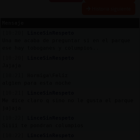
Historia siguiente
Mensaje
Reserva
[10:20]
LinceSinRespeto
alias
Una me acaba de preguntar si en el parque
ese hay toboganes y columpios..
[10:20]
LinceSinRespeto
Actuali
Jajaja
contras
[10:21]
Hormiga\Feliz
algien para esta noche
[10:21]
LinceSinRespeto
Actuali
Me dice claro q sino no le gusta el parque
IP
jajaja
virtual
[10:22]
LinceSinRespeto
Siiii te pondran columpios
[10:22]
LinceSinRespeto