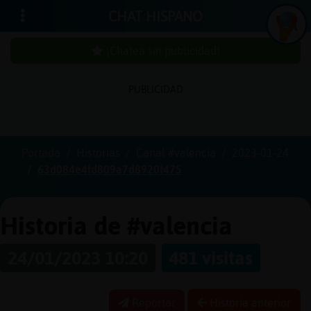
CHAT HISPANO
¡Chatea sin publicidad!
PUBLICIDAD
Iniciar
sesión
Portada
Historias
Canal #valencia
2023-01-24
63d084e4fd809a7d8920f475
¡Chatea
sin
publici
Historia de #valencia
24/01/2023 10:20
481 visitas
Crear
una
Reportar
Historia anterior
cuenta