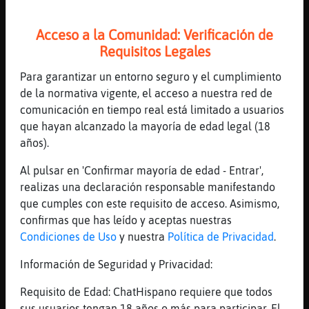
Que digan aqui los q no lleven sombrero
[10:27]
LinceSinRespeto
Acceso a la Comunidad: Verificación de
Jeje
Requisitos Legales
[10:28]
LinceSinRespeto
Para garantizar un entorno seguro y el cumplimiento
Que digan aqui los que lleven barba
de la normativa vigente, el acceso a nuestra red de
[10:28]
LinceSinRespeto
comunicación en tiempo real está limitado a usuarios
Jejeje
que hayan alcanzado la mayoría de edad legal (18
[10:29]
LinceSinRespeto
años).
Que digan aqui los que lleven el pelo
Al pulsar en 'Confirmar mayoría de edad - Entrar',
moreno
realizas una declaración responsable manifestando
[10:29]
LinceSinRespeto
que cumples con este requisito de acceso. Asimismo,
Jeje
confirmas que has leído y aceptas nuestras
[10:29]
LinceSinRespeto
Condiciones de Uso
y nuestra
Política de Privacidad
.
Que digan aqui los que no lleven corbata
Información de Seguridad y Privacidad:
[10:29]
LinceSinRespeto
Jaja
Requisito de Edad: ChatHispano requiere que todos
sus usuarios tengan 18 años o más para participar. El