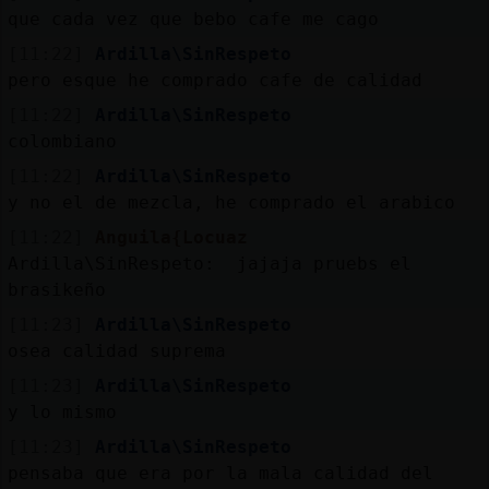
Mis
que cada vez que bebo cafe me cago
blogs
[11:22]
Ardilla\SinRespeto
pero esque he comprado cafe de calidad
[11:22]
Ardilla\SinRespeto
Mis
colombiano
foros
[11:22]
Ardilla\SinRespeto
y no el de mezcla, he comprado el arabico
[11:22]
Anguila{Locuaz
Registr
Ardilla\SinRespeto: jajaja pruebs el
un
brasikeño
canal
[11:23]
Ardilla\SinRespeto
osea calidad suprema
[11:23]
Ardilla\SinRespeto
y lo mismo
Más
gestion
[11:23]
Ardilla\SinRespeto
pensaba que era por la mala calidad del