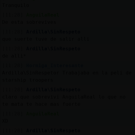
Tranquilo
[11:28]
AnguilaReal
De esta sobrevives
[11:28]
Ardilla\SinRespeto
que suerte tuve de salir alli
[11:28]
Ardilla\SinRespeto
de alli*
[11:28]
Hormiga_Interesante
Ardilla\SinRespetor Trabajaba en la peli de
starship troopers
[11:28]
Ardilla\SinRespeto
claro que sobreviví AnguilaReal lo que no
te mata te hace mas fuerte
[11:28]
AnguilaReal
XD
[11:28]
Ardilla\SinRespeto