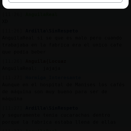
Ira x lo menos te metes polvos
[11:26]
AnguilaReal
XD
[11:26]
Ardilla\SinRespeto
AnguilaReal si se que es malo pero cuando
trabajaba en la fabrica era el unico cafe
que podia beber
[11:26]
Anguila{Locuaz
AnguilaReal: jajaja
[11:27]
Hormiga_Interesante
Aunque en el hospital de Manises los cafés
de máquina son muy bueno para ser de
máquina
[11:27]
Ardilla\SinRespeto
y seguramente tenia cucarachas dentro
porque la fabrica estaba llena de ellas