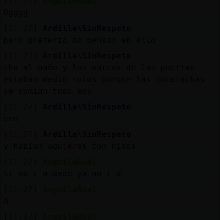
[11:27]
AnguilaReal
Ogggg
[11:27]
Ardilla\SinRespeto
pero preferia no pensar en ello
[11:27]
Ardilla\SinRespeto
iba al baño y los marcos de las puertas
estaban medio rotos porque las cucarachas
se comian todo eos
[11:27]
Ardilla\SinRespeto
eso
[11:27]
Ardilla\SinRespeto
y habian agujeros con nidos
[11:27]
AnguilaReal
Si no t a dado ya no t d
[11:27]
AnguilaReal
A
[11:27]
AnguilaReal