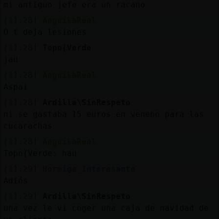
mi antiguo jefe era un racano
[11:28]
AnguilaReal
O t deja lesiones
[11:28]
Topo{Verde
jau
[11:28]
AnguilaReal
Aspai
[11:28]
Ardilla\SinRespeto
ni se gastaba 15 euros en veneno para las
cucarachas
[11:28]
AnguilaReal
Topo{Verde: hau
[11:29]
Hormiga_Interesante
Adiós
[11:29]
Ardilla\SinRespeto
una vez le vi coger una caja de navidad de