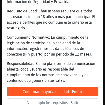
Información de Seguridad y Privacidad:
hace el cafe
Requisito de Edad: ChatHispano requiere que todos
[11:26]
AnguilaReal
sus usuarios tengan 18 años o más para participar. El
Lleva mucha mier
acceso a perfiles que no cumplan este criterio está
[11:26]
Ardilla\SinRespeto
restringido.
sera por eso
Cumplimiento Normativo: En cumplimiento de la
[11:26]
Anguila{Locuaz
legislación de servicios de la sociedad de la
Ardilla\SinRespeto: eso es lo peor
información, registramos los datos técnicos de
[11:26]
Hormiga_Interesante
conexión (IP y puerto) por un periodo de 12 meses.
De máquina los hay extremadamente malos
Responsabilidad: Como plataforma de comunicación
[11:26]
AnguilaReal
abierta, cada usuario es responsable del
Es todo polvos
cumplimiento de las normas de convivencia y del
[11:26]
Ardilla\SinRespeto
contenido que genera en las salas.
es tan malo que se me queda en el cuerpo
[11:26]
Ardilla\SinRespeto
Confirmar mayoría de edad - Entrar
tiene mas consistencia
No cumplo los requisitos - Salir
[11:26]
AnguilaReal