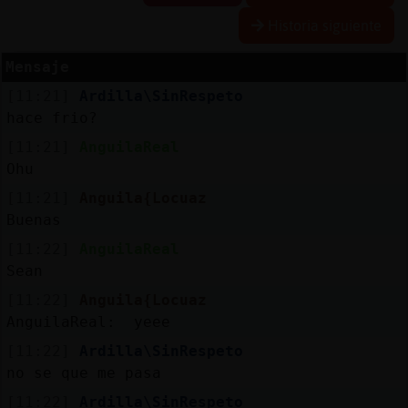
Historia siguiente
Mensaje
Reserva
[11:21]
Ardilla\SinRespeto
alias
hace frio?
[11:21]
AnguilaReal
Ohu
Actuali
[11:21]
Anguila{Locuaz
contras
Buenas
[11:22]
AnguilaReal
Sean
Actuali
[11:22]
Anguila{Locuaz
IP
AnguilaReal: yeee
virtual
[11:22]
Ardilla\SinRespeto
no se que me pasa
[11:22]
Ardilla\SinRespeto