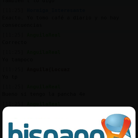
También t lo digo
[11:25]
Hormiga_Interesante
Exacto. Yo tomo café a diario y no hay
consecuencias
[11:25]
AnguilaReal
Correcto
[11:25]
AnguilaReal
Yo tampoco
[11:25]
Anguila{Locuaz
Yo tp
[11:25]
AnguilaReal
Bueno si tengo la pancha 4e
[11:25]
AnguilaReal
Revuelta la arregla
[11:25]
Hormiga_Interesante
Alguna vez si he sentido la llamada de la
naturaleza en plan prisa. Pero es muy raro