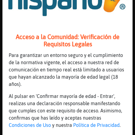
[11:25]
Ardilla\SinRespeto
bueno
[11:25]
Ardilla\SinRespeto
tambien he de decir
Acceso a la Comunidad: Verificación de
[11:25]
AnguilaReal
Requisitos Legales
También
Para garantizar un entorno seguro y el cumplimiento
[11:25]
Ardilla\SinRespeto
de la normativa vigente, el acceso a nuestra red de
que el cafe de maquina no me sienta tan mal
comunicación en tiempo real está limitado a usuarios
[11:26]
Hormiga_Interesante
que hayan alcanzado la mayoría de edad legal (18
De cápsula?
años).
[11:26]
Ardilla\SinRespeto
Al pulsar en 'Confirmar mayoría de edad - Entrar',
las maquinas que hay en los curros
realizas una declaración responsable manifestando
[11:26]
AnguilaReal
que cumples con este requisito de acceso. Asimismo,
Es más com9 el moster
confirmas que has leído y aceptas nuestras
Condiciones de Uso
y nuestra
Política de Privacidad
.
[11:26]
Ardilla\SinRespeto
no, de estas que pagas 50 centimos y te