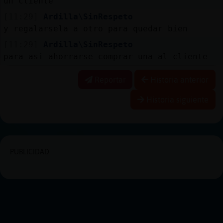
un cliente
[11:29]
Ardilla\SinRespeto
y regalarsela a otro para quedar bien
[11:29]
Ardilla\SinRespeto
para asi ahorrarse comprar una al cliente
Reportar
Historia anterior
Historia siguiente
PUBLICIDAD