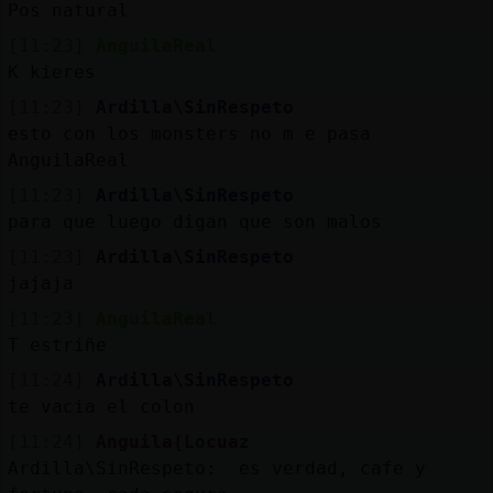
Pos natural
[11:23]
AnguilaReal
K kieres
[11:23]
Ardilla\SinRespeto
esto con los monsters no m e pasa
AnguilaReal
[11:23]
Ardilla\SinRespeto
para que luego digan que son malos
[11:23]
Ardilla\SinRespeto
jajaja
[11:23]
AnguilaReal
T estriñe
[11:24]
Ardilla\SinRespeto
te vacia el colon
[11:24]
Anguila{Locuaz
Ardilla\SinRespeto: es verdad, cafe y