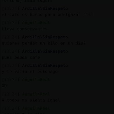
fortuna, cada segura
[11:24]
Ardilla\SinRespeto
el cafe es bueno para adelgazar sisi
[11:24]
AnguilaReal
Lleva conservantes
[11:24]
Ardilla\SinRespeto
quieres perder un kilo en un dia?
[11:24]
Ardilla\SinRespeto
pues bebes cafe
[11:24]
Ardilla\SinRespeto
y te vacia el estomago
[11:24]
AnguilaReal
XD
[11:24]
AnguilaReal
A todos no sienta igual
[11:24]
AnguilaReal