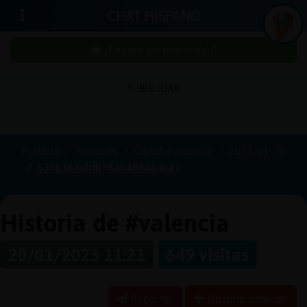
CHAT HISPANO
¡Chatea sin publicidad!
PUBLICIDAD
Iniciar
sesión
Portada
Historias
Canal #valencia
2023-01-20
63cb3e4ebfb78a0484464ca7
¡Chatea
sin
publici
Historia de #valencia
20/01/2023 11:21
649 visitas
Crear
una
Reportar
Historia anterior
cuenta