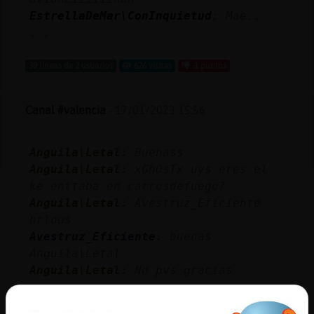
EstrellaDeMar\ConInquietud
: Mae...
...
39 líneas de 2 usuarios
626 visitas
-1 puntos
Canal #valencia
-
17/01/2023 15:56
Anguila\Letal
: Buenass
Anguila\Letal
: xGhOsTx uys eres el
ke enttaba en carrosdefuego?
Anguila\Letal
: Avestruz_Eficiente
hrlous
Avestruz_Eficiente
: buenas
Anguila\Letal
Anguila\Letal
: No pvs gracias
...