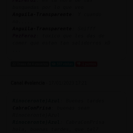
PezFeroz
: es la hora de las
Mis
busquedas por lo que veo
blogs
Anguila-Transparente
: Y cuando
no.....
Anguila-Transparente
: Snifff
PezFeroz
: toxico que les das de
Mis
comer que estan tan salidorros xD
foros
...
22 líneas de 4 usuarios
597 visitas
-1 puntos
Registr
un
Canal #valencia
-
17/01/2023 17:21
canal
Rinoceronte}Azul
: Buenas tardes
CabraConPrisa
: buenas sean
Más
Rinoceronte}Azul
gestion
Rinoceronte}Azul
: CabraConPrisa
hola, buenas tardes, que tal?