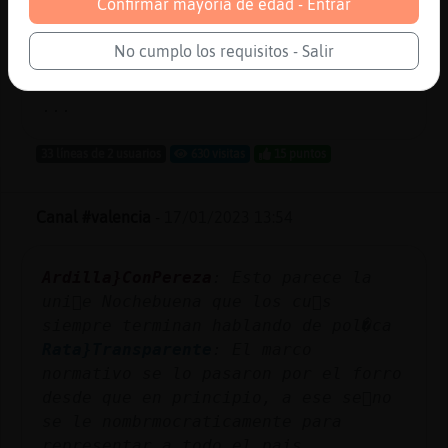
Confirmar mayoría de edad - Entrar
Bufalo}Elocuente
: como os poneis por
una brisita de nada
No cumplo los requisitos - Salir
Libelula{DelMonton
: JuaSSS
Libelula{DelMonton
: Voy x el río
...
33 líneas de 2 usuarios
630 visitas
15 puntos
Canal #valencia
-
17/01/2023 13:54
Ardilla}ConPereza
: Esto parece la
uni󮠤e Nochebuena que los cu񡤯s
siempre terminan hablando de pol�ca
Rata}Transparente
: El marco
normativo se lo pasaron por el forro
desde que en principio, a ese se񯲠no
se le nombr󠤥mocraticamente para
representar a todo el pais