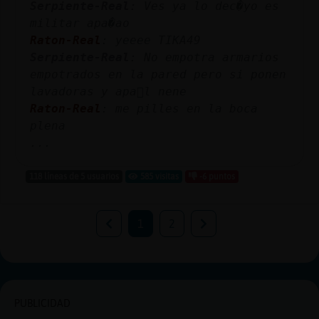
Serpiente-Real
: Ves ya lo dec�yo es
militar apa�ao
Raton-Real
: yeeee TIKA49
Serpiente-Real
: No empotra armarios
empotrados en la pared pero si ponen
lavadoras y apa񡠡l nene
Raton-Real
: me pilles en la boca
plena
...
118 líneas de 5 usuarios
585 visitas
-6 puntos
1
2
PUBLICIDAD