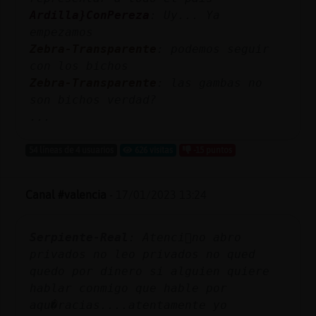
Ardilla}ConPereza
: Uy... Ya
empezamos
Zebra-Transparente
: podemos seguir
con los bichos
Zebra-Transparente
: las gambas no
son bichos verdad?
...
54 líneas de 4 usuarios
626 visitas
-15 puntos
Canal #valencia
-
17/01/2023 13:24
Serpiente-Real
: Atenci󮺠no abro
privados no leo privados no qued󠮯
quedo por dinero si alguien quiere
hablar conmigo que hable por
aqu�racias....atentamente yo