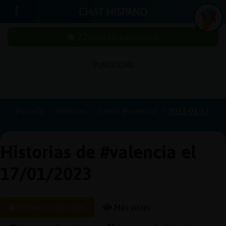
CHAT HISPANO
¡Chatea sin publicidad!
PUBLICIDAD
Iniciar
sesión
Portada
Historias
Canal #valencia
2023-01-17
¡Chatea
sin
Historias de #valencia el
publici
17/01/2023
Crear
Últimas publicadas
Más vistas
una
cuenta