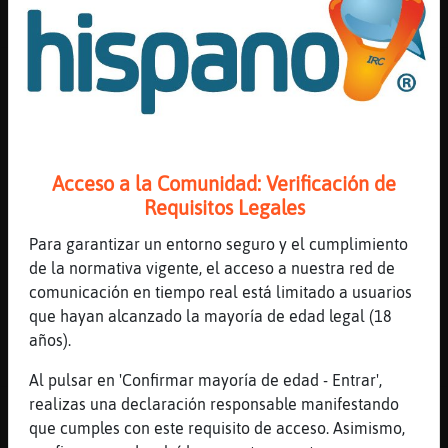
67 líneas de 2 usuarios
548 visitas
-7 puntos
Canal #valencia
-
17/01/2023 14:47
Flamenco_ConPereza
: Jajajajajajajaja
Flamenco_ConPereza
: gay57pasivo:
desde k entras hasta k te vas
Acceso a la Comunidad: Verificación de
Flamenco_ConPereza
: XD
Requisitos Legales
Flamenco_ConPereza
: Gay57Pasivo: k
Para garantizar un entorno seguro y el cumplimiento
pena k tengas los dedos bien
de la normativa vigente, el acceso a nuestra red de
Flamenco_ConPereza
: Vargame
comunicación en tiempo real está limitado a usuarios
...
que hayan alcanzado la mayoría de edad legal (18
años).
54 líneas de 3 usuarios
617 visitas
-6 puntos
Al pulsar en 'Confirmar mayoría de edad - Entrar',
realizas una declaración responsable manifestando
Canal #valencia
-
17/01/2023 14:34
que cumples con este requisito de acceso. Asimismo,