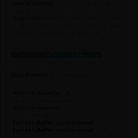
CabraConPrisa
: aqui un rato a ver
que se cuece
Rinoceronte}Azul
: CabraConPrisa Pues
a estas horas, creo que las cocinas
estaran cerradas, para guisos
...
33 líneas de 5 usuarios
687 visitas
14 puntos
Canal #valencia
-
17/01/2023 16:26
Ardilla-Naranja
: ❥ FdC_ ツ
despiertaaaaaaaaaaaaa
Ardilla-Naranja
: que han venio a
verteeeeeeee
EstrellaDeMar\ConInquietud
: Uys.
EstrellaDeMar\ConInquietud
: Fdc_
avionciiiiiinnn