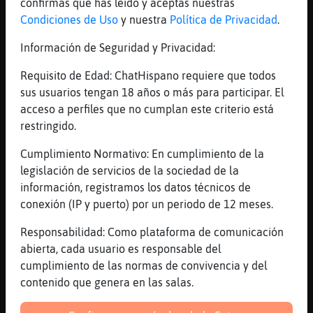
confirmas que has leído y aceptas nuestras
HormigaLocuaz
: Tu flipas
Condiciones de Uso
y nuestra
Política de Privacidad
.
HormigaLocuaz
: Lentejas
Información de Seguridad y Privacidad:
HormigaLocuaz
: Casadocanoso45:
buenaSS
Requisito de Edad: ChatHispano requiere que todos
HormigaLocuaz
: XD
sus usuarios tengan 18 años o más para participar. El
Zebra-SinRespeto
: weeeee! He
acceso a perfiles que no cumplan este criterio está
encontrado cacahuetessss
restringido.
...
Cumplimiento Normativo: En cumplimiento de la
45 líneas de 2 usuarios
562 visitas
10 puntos
legislación de servicios de la sociedad de la
información, registramos los datos técnicos de
conexión (IP y puerto) por un periodo de 12 meses.
Canal #valencia
-
17/01/2023 14:19
Responsabilidad: Como plataforma de comunicación
abierta, cada usuario es responsable del
Libelula{DelMonton
: buenAs y airosas
cumplimiento de las normas de convivencia y del
Benimaclett
contenido que genera en las salas.
Libelula{DelMonton
: Pos yo voy en
patín