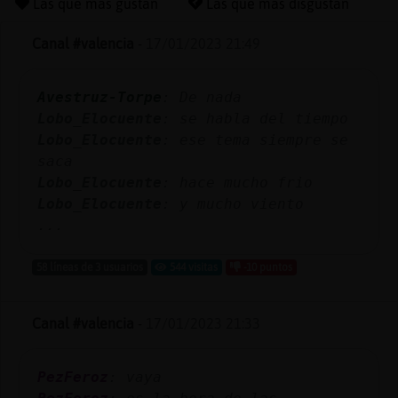
Las que más gustan
Las que más disgustan
Canal #valencia
-
17/01/2023 21:49
Reserva
Avestruz-Torpe
: De nada
alias
Lobo_Elocuente
: se habla del tiempo
Lobo_Elocuente
: ese tema siempre se
saca
Actuali
Lobo_Elocuente
: hace mucho frio
contras
Lobo_Elocuente
: y mucho viento
...
58 líneas de 3 usuarios
544 visitas
-10 puntos
Actuali
IP
Canal #valencia
-
17/01/2023 21:33
virtual
PezFeroz
: vaya