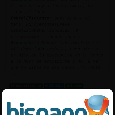
es que no voy a inventarmelo, no
tengo ni idea
Cabra\Eficiente
: pues prop󮠴u el
tema, Rinoceronte\Breve
CaballitoDeMar_SinLuces
: ❥
ChicaToxica ツ buenas noches
Rinoceronte\Breve
: Cabra\Eficiente:
uff demasiado trabajo, como afecta
un nick en la eprcepcion de la gente
a la hora de escribirte o no, a ver
que me dices de eso Cabra\Eficiente
...
24 líneas de 3 usuarios
522 visitas
3 puntos
Canal #valencia
-
09/01/2023 18:39