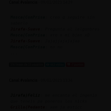
Canal #valencia
-
09/01/2023 14:29
Mosca{ConPrisa
: creo q seguire sin
saberlo
Jirafa-Suave
: Pregunta al lelgunbres
Mosca{ConPrisa
: xro x mi bien xD
Jirafa-Suave
: Jajajjajajajaa
Mosca{ConPrisa
: no no
...
376 líneas de 13 usuarios
663 visitas
-7 puntos
Canal #valencia
-
09/01/2023 13:36
Jirafa}Feliz
: me encanta el ingenio
que teneis pa poneros los nicks
Grillo{Pedante
: xee ja esticc