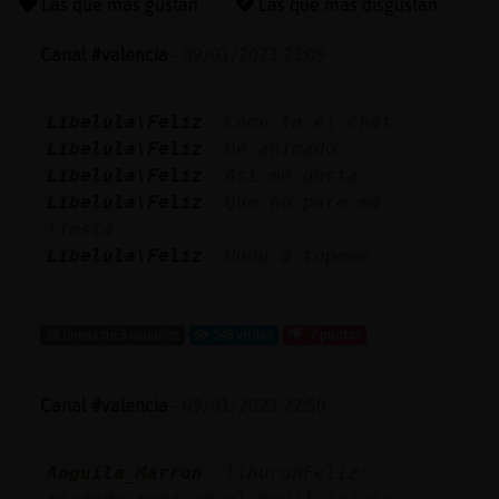
Las que más gustan
Las que más disgustan
Canal #valencia
-
09/01/2023 23:09
Reserva
Libelula\Feliz
: Como ta el chat
alias
Libelula\Feliz
: De animado
Libelula\Feliz
: Asi me gusta
Libelula\Feliz
: Que no pare ma
Actuali
fiesta
contras
Libelula\Feliz
: Uuuu a topeee
...
28 líneas de 3 usuarios
548 visitas
-7 puntos
Actuali
IP
Canal #valencia
-
09/01/2023 22:50
virtual
Anguila_Marron
: TiburonFeliz: