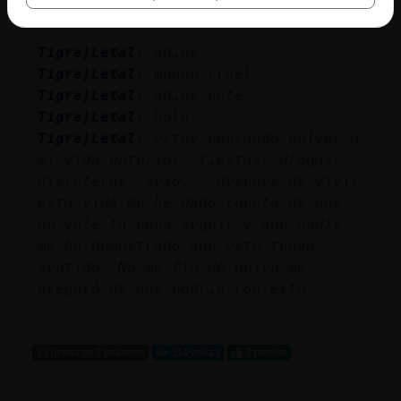
Tigre}Letal
: adios
Tigre}Letal
: mundo cruel
Tigre}Letal
: adios ente
Tigre}Letal
: hola
Tigre}Letal
: estoy pensando volver a
mi vida anterior, fiestas, drogas,
discotecas, sexo... después de vivir
esta vida me he dado cuenta de que
no vale la pena seguir y que nadie
me ha demostrado que esto tenga
sentido. No me fío de quien me
aseguró de que podría con esto.
...
33 líneas de 2 usuarios
514 visitas
3 puntos