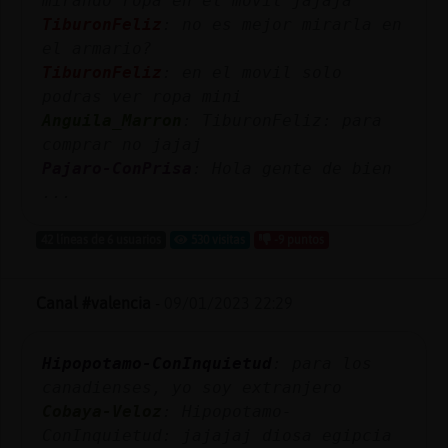
mirando ropa en el movil jajaja
Mis
TiburonFeliz
: no es mejor mirarla en
blogs
el armario?
TiburonFeliz
: en el movil solo
podras ver ropa mini
Anguila_Marron
: TiburonFeliz: para
Mis
comprar no jajaj
foros
Pajaro-ConPrisa
: Hola gente de bien
...
Registr
42 líneas de 6 usuarios
530 visitas
-9 puntos
un
canal
Canal #valencia
-
09/01/2023 22:29
Hipopotamo-ConInquietud
: para los
Más
canadienses, yo soy extranjero
gestion
Cobaya-Veloz
: Hipopotamo-
ConInquietud: jajajaj diosa egipcia