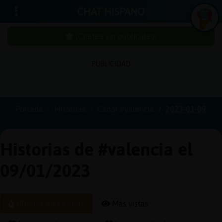
CHAT HISPANO
¡Chatea sin publicidad!
PUBLICIDAD
Iniciar
sesión
Portada
Historias
Canal #valencia
2023-01-09
¡Chatea
sin
Historias de #valencia el
publici
09/01/2023
Crear
Últimas publicadas
Más vistas
una
cuenta