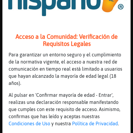
Hipopotamo\Letal
: Bueeeenas tardes
Hipopotamo\Letal
: Helouse
Hipopotamo\Letal
: Como estᠥl lunes
Hipopotamo\Letal
: Mal porque??
Hipopotamo\Letal
: Que va hombre
Acceso a la Comunidad: Verificación de
...
Requisitos Legales
199 líneas de 6 usuarios
518 visitas
-5 puntos
Para garantizar un entorno seguro y el cumplimiento
de la normativa vigente, el acceso a nuestra red de
comunicación en tiempo real está limitado a usuarios
Canal #valencia
-
09/01/2023 16:25
que hayan alcanzado la mayoría de edad legal (18
años).
Gallina{Pedante
: Up
Al pulsar en 'Confirmar mayoría de edad - Entrar',
TiburonNaranja
: Buenasssssssssss
realizas una declaración responsable manifestando
Oveja\DelMonton
: Holas
que cumples con este requisito de acceso. Asimismo,
TiburonNaranja
: weeee
confirmas que has leído y aceptas nuestras
Oveja\DelMonton
Condiciones de Uso
y nuestra
Política de Privacidad
.
Gallina{Pedante
: TiburonNaranja:
feliz año