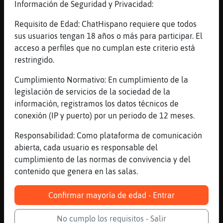
Información de Seguridad y Privacidad:
...
Requisito de Edad: ChatHispano requiere que todos
489 líneas de 11 usuarios
704 visitas
10 puntos
sus usuarios tengan 18 años o más para participar. El
acceso a perfiles que no cumplan este criterio está
restringido.
Canal #valencia
-
09/01/2023 16:20
Cumplimiento Normativo: En cumplimiento de la
legislación de servicios de la sociedad de la
Anguila}Especial
: Bonesss
información, registramos los datos técnicos de
Cobaya_Letal
: yeeeee veinaaa
conexión (IP y puerto) por un periodo de 12 meses.
Cobaya_Letal
: buenas guapaaa
Cobaya_Letal
: yeee Anguila}Especial
Responsabilidad: Como plataforma de comunicación
xee has olorat el cafenettt
abierta, cada usuario es responsable del
Anguila}Especial
: Jajajajaja
cumplimiento de las normas de convivencia y del
...
contenido que genera en las salas.
22 líneas de 2 usuarios
501 visitas
-9 puntos
Confirmar mayoría de edad - Entrar
No cumplo los requisitos - Salir
Canal #valencia
-
09/01/2023 15:13