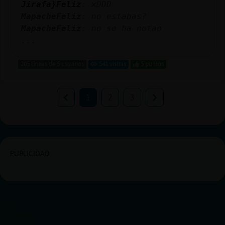
Jirafa}Feliz
: xDDD
MapacheFeliz
: no estabas?
MapacheFeliz
: no se ha notao
...
205 líneas de 5 usuarios
541 visitas
5 puntos
1
2
3
PUBLICIDAD