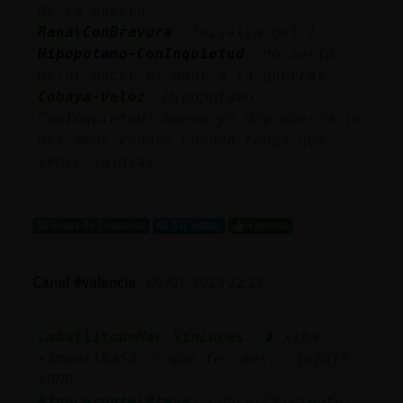
de la guerra
Rana\ConBravura
: luisvlca guiri
Hipopotamo-ConInquietud
: no seria
mejor hacer el amor a la guerra?
Cobaya-Veloz
: Hipopotamo-
ConInquietud: bueno yo doy guerra lo
del amor vendrá cuando tenga que
venir jajajaj
...
50 líneas de 7 usuarios
537 visitas
4 puntos
Canal #valencia
-
09/01/2023 22:18
CaballitoDeMar_SinLuces
: ❥ xika-
simpatika53 ツ que te caes.. jajaja
xDDD
Rinoceronte\Breve
: Cabra\Eficiente: