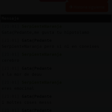
Historia siguiente
Mensaje
Reserva
[21:01]
SerpienteNaranja
alias
Gata{Pedante,me gusta tu hipotolamo
[21:01]
Gata{Pedante
SerpienteNaranja pero si ni en coneixes
Actuali
[21:01]
SerpienteNaranja
contras
cerebro
[21:01]
Gata{Pedante
x la mor de deuu
Actuali
[21:01]
SerpienteNaranja
IP
eres emocinal
virtual
[21:01]
Gata{Pedante
i moltes coses messs
[21:01]
Gata{Pedante