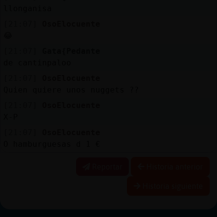
llonganisa
[21:07]
OsoElocuente
😂
[21:07]
Gata{Pedante
de cantinpaloo
[21:07]
OsoElocuente
Quien quiere unos nuggets ??
[21:07]
OsoElocuente
X-P
[21:07]
OsoElocuente
O hamburguesas d 1 €
Reportar
Historia anterior
Historia siguiente