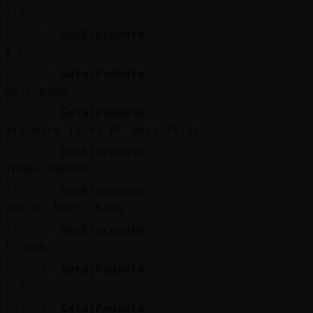
:')
[21:05]
OsoElocuente
X-P
[21:05]
Gata{Pedante
molt bona
[21:06]
Gata{Pedante
aii mare ja es el hora feliç
[21:06]
OsoElocuente
Tengo hambre
[21:06]
OsoElocuente
Voy al burri King
[21:06]
OsoElocuente
En nah
[21:07]
Gata{Pedante
:')
[21:07]
Gata{Pedante