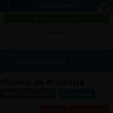
CHAT HISPANO
¡Chatea sin publicidad!
PUBLICIDAD
Iniciar
sesión
Portada
Historias
Canal #valencia
2023-01-08
63bb6f9069703866b81b0f62
¡Chatea
sin
publici
Historia de #valencia
08/01/2023 21:01
625 visitas
Crear
una
Reportar
Historia anterior
cuenta