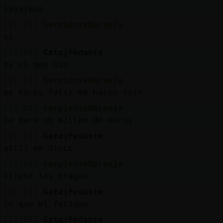
Mis
jajajaaa
blogs
[21:01]
SerpienteNaranja
si
[21:01]
Gata{Pedante
Mis
es el que hia
foros
[21:01]
SerpienteNaranja
me haces feliz me haces reir
[21:01]
SerpienteNaranja
Registr
te dare un millon de euros
un
[21:01]
Gata{Pedante
canal
aiiii no diccc
[21:01]
SerpienteNaranja
kitate las bragas
Más
[21:01]
Gata{Pedante
gestion
lo que el fariaaa
[21:01]
Gata{Pedante