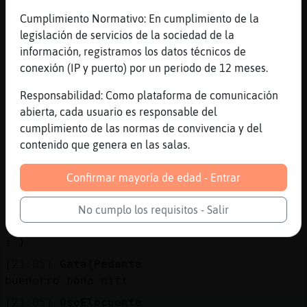
no niann
Cumplimiento Normativo: En cumplimiento de la
[21:04]
SerpienteNaranja
legislación de servicios de la sociedad de la
jeje
información, registramos los datos técnicos de
conexión (IP y puerto) por un periodo de 12 meses.
[21:04]
SerpienteNaranja
lo importante es ke eres la mejor
Responsabilidad: Como plataforma de comunicación
[21:04]
SerpienteNaranja
abierta, cada usuario es responsable del
viva tika
cumplimiento de las normas de convivencia y del
contenido que genera en las salas.
[21:04]
Gata{Pedante
buenorooo ja veuss
Confirmar mayoría de edad - Entrar
[21:04]
Gata{Pedante
com esta el patii
No cumplo los requisitos - Salir
[21:04]
Gata{Pedante
:')
[21:05]
Gata{Pedante
buenorro bona nitt
[21:05]
OsoElocuente