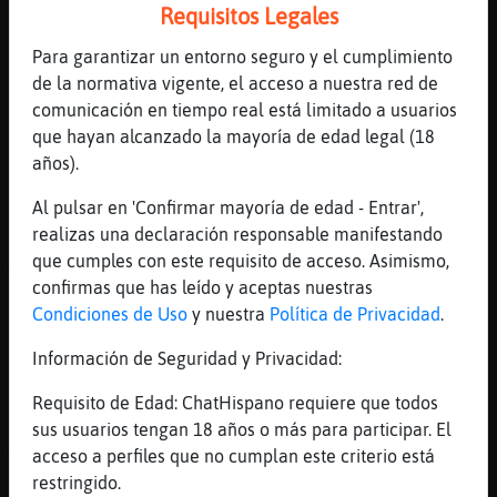
Requisitos Legales
viva venezuela
[21:03]
SerpienteNaranja
Para garantizar un entorno seguro y el cumplimiento
llevamos 7 meses
de la normativa vigente, el acceso a nuestra red de
comunicación en tiempo real está limitado a usuarios
[21:03]
Gata{Pedante
que hayan alcanzado la mayoría de edad legal (18
aiii que boqueta tenss
años).
[21:03]
Gata{Pedante
que fantasmaaa
Al pulsar en 'Confirmar mayoría de edad - Entrar',
realizas una declaración responsable manifestando
[21:03]
SerpienteNaranja
que cumples con este requisito de acceso. Asimismo,
me pinto las uñas de negro mi mujer
confirmas que has leído y aceptas nuestras
[21:03]
Gata{Pedante
Condiciones de Uso
y nuestra
Política de Privacidad
.
x la mor de deuu
Información de Seguridad y Privacidad:
[21:03]
Gata{Pedante
pim per a l homeeee
Requisito de Edad: ChatHispano requiere que todos
[21:03]
SerpienteNaranja
sus usuarios tengan 18 años o más para participar. El
Gata{Pedante,me gusta tu coño con pelos
acceso a perfiles que no cumplan este criterio está
restringido.
[21:04]
Gata{Pedante