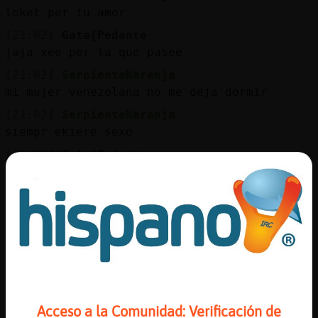
loket per tu amor
[21:02]
Gata{Pedante
jaja xee per la que pasee
[21:02]
SerpienteNaranja
mi mujer venezolana no me deja dormir
[21:02]
SerpienteNaranja
siempr ekiere sexo
[21:02]
Gata{Pedante
:')
[21:03]
SerpienteNaranja
he pedrido 10 kg
[21:03]
Gata{Pedante
no en fases riureeee
[21:03]
Gata{Pedante
:')
Acceso a la Comunidad: Verificación de
[21:03]
SerpienteNaranja