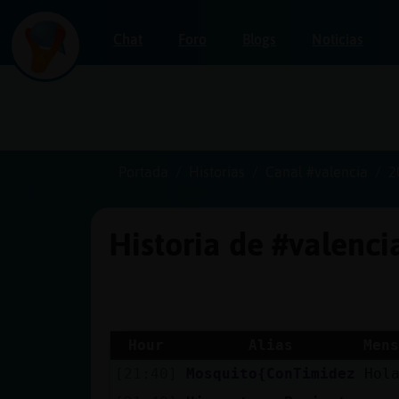
Chat
Foro
Blogs
Noticias
Iniciar
sesión
Portada
Historias
Canal #valencia
2
Historia de #valenc
¡Chatea
sin
publicidad!
Hour
Alias
Mens
[21:40]
Mosquito{ConTimidez
Hol
Crear
una