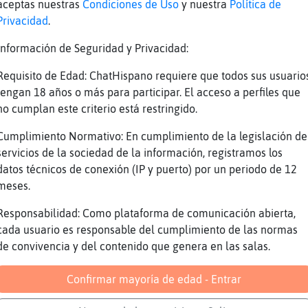
D
aceptas nuestras
Condiciones de Uso
y nuestra
Política de
Privacidad
.
a pareja
Información de Seguridad y Privacidad:
el26 di algo, no seas timido
Requisito de Edad: ChatHispano requiere que todos sus usuario
tienes amordazao...
tengan 18 años o más para participar. El acceso a perfiles que
no cumplan este criterio está restringido.
 sa callao
Cumplimiento Normativo: En cumplimiento de la legislación de
servicios de la sociedad de la información, registramos los
oy cenando jajajaj de momento estoy en la cue
datos técnicos de conexión (IP y puerto) por un periodo de 12
ara ligando
meses.
 el espiritu santo ligo
Responsabilidad: Como plataforma de comunicación abierta,
ajaja
cada usuario es responsable del cumplimiento de las normas
me quiere ni mi perro y eso que no tengo
de convivencia y del contenido que genera en las salas.
nto amor
Confirmar mayoría de edad - Entrar
z que zueño