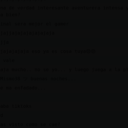
una de verdad interesante aventurera intensa 
da bien?
final sera mejor el gamer
ajajjajajajajajajaja
ajja
ajajajajaja eso ya es cosa tuya😒😒
s vale
baja mucho.. no se yo... y luego juega a la p
oMismo38 ツ buenas noches...
se ma enfadado...
D
raba tiktoks
dd
has visto como se cae?