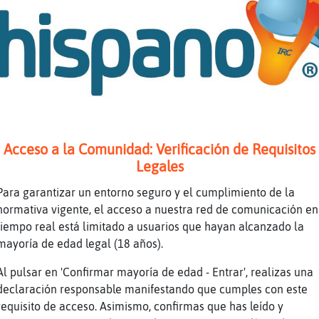
te ilumina...
 no se
 averiguando
n bien... negocia bien...
a valencianos del mediterraneo jaja
afort? Como el queso? Jajajaj
Acceso a la Comunidad: Verificación de Requisitos
ilencio
Legales
dice el camarero del bar.. Si luego no contes
Para garantizar un entorno seguro y el cumplimiento de la
 jugando...
normativa vigente, el acceso a nuestra red de comunicación en
tiempo real está limitado a usuarios que hayan alcanzado la
teto
mayoría de edad legal (18 años).
AJAJ
Al pulsar en 'Confirmar mayoría de edad - Entrar', realizas una
declaración responsable manifestando que cumples con este
 lo tenemos pendiente...
requisito de acceso. Asimismo, confirmas que has leído y