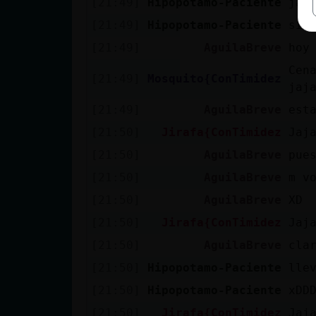
[21:49]
Hipopotamo-Paciente
jaj
[21:49]
Hipopotamo-Paciente
si 
[21:49]
AguilaBreve
hoy
Cen
[21:49]
Mosquito{ConTimidez
jaj
[21:49]
AguilaBreve
est
[21:50]
Jirafa{ConTimidez
Jaj
[21:50]
AguilaBreve
pue
[21:50]
AguilaBreve
m v
[21:50]
AguilaBreve
XD
[21:50]
Jirafa{ConTimidez
Jaj
[21:50]
AguilaBreve
cla
[21:50]
Hipopotamo-Paciente
lle
[21:50]
Hipopotamo-Paciente
xDD
[21:50]
Jirafa{ConTimidez
Jaj