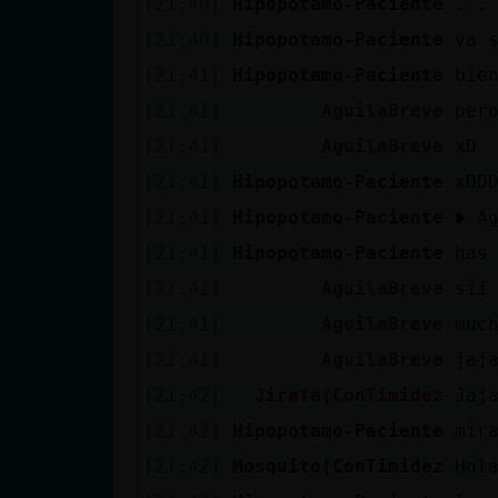
[21:40]
Hipopotamo-Paciente
...
cuenta
[21:40]
Hipopotamo-Paciente
ya 
[21:41]
Hipopotamo-Paciente
bie
[21:41]
AguilaBreve
per
Reservar
[21:41]
AguilaBreve
xD
alias
[21:41]
Hipopotamo-Paciente
xDD
[21:41]
Hipopotamo-Paciente
❥ A
Actualizar
[21:41]
Hipopotamo-Paciente
has
contraseña
[21:41]
AguilaBreve
sii
[21:41]
AguilaBreve
muc
[21:41]
AguilaBreve
jaj
Actualizar
[21:42]
Jirafa{ConTimidez
Jaj
IP virtual
[21:42]
Hipopotamo-Paciente
mir
[21:42]
Mosquito{ConTimidez
Hol