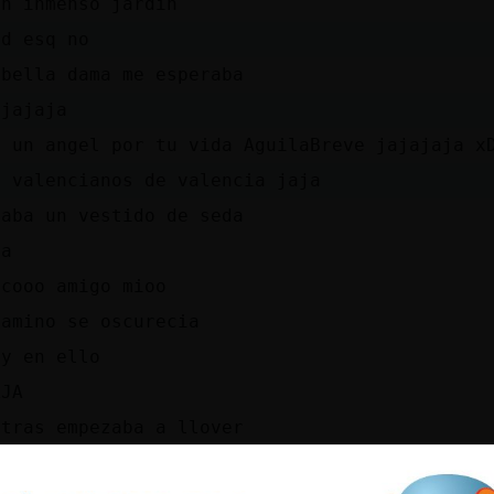
un inmenso jardin
vd esq no
 bella dama me esperaba
ajajaja
o un angel por tu vida AguilaBreve jajajaja x
a valencianos de valencia jaja
vaba un vestido de seda
aa
icooo amigo mioo
camino se oscurecia
oy en ello
AJA
ntras empezaba a llover
 bien...