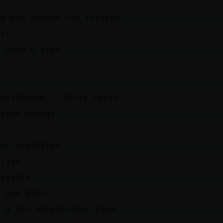
se han acabao las fiestas....
n!!
o como q bien
D
guilaBreve ツ feliz reyes...
 sido buena?
hos regalitos
ajjaa
ajajaja
a que bien..
a a los valencianos jaja