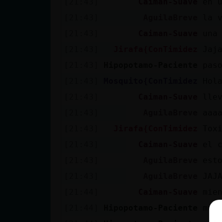
[21:43]
Caiman-Suave
en 
[21:43]
AguilaBreve
la 
[21:43]
Caiman-Suave
una
[21:43]
Jirafa{ConTimidez
Jaj
[21:43]
Hipopotamo-Paciente
pas
[21:43]
Mosquito{ConTimidez
Hol
[21:43]
Caiman-Suave
lle
[21:43]
AguilaBreve
aaa
[21:43]
Jirafa{ConTimidez
Tox
[21:43]
Caiman-Suave
el 
[21:43]
AguilaBreve
est
[21:43]
AguilaBreve
JAJ
[21:44]
Caiman-Suave
mie
[21:44]
Hipopotamo-Paciente
muy