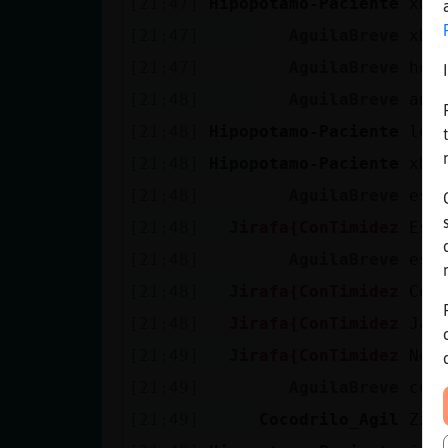
[21:47]
Hipopotamo-Paciente
xDD
[21:47]
AguilaBreve
xDD
[21:47]
AguilaBreve
hol
[21:48]
AguilaBreve
ang
[21:48]
Hipopotamo-Paciente
lo 
[21:48]
Hipopotamo-Paciente
xDD
[21:48]
AguilaBreve
esq
[21:48]
Jirafa{ConTimidez
Est
[21:48]
AguilaBreve
est
[21:48]
Jirafa{ConTimidez
Con
[21:48]
Jirafa{ConTimidez
Jaj
[21:49]
Jirafa{ConTimidez
No 
[21:49]
AguilaBreve
cua
[21:49]
Cocodrilo_Agil
Zzz