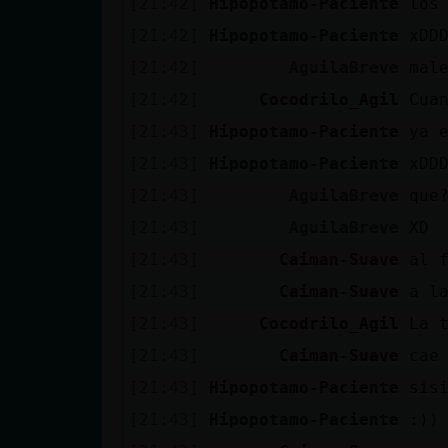
[21:42]
Hipopotamo-Paciente
los
Mis blogs
[21:42]
Hipopotamo-Paciente
xDD
[21:42]
AguilaBreve
mal
Mis foros
[21:42]
Cocodrilo_Agil
Cua
[21:43]
Hipopotamo-Paciente
ya 
[21:43]
Hipopotamo-Paciente
xDD
Registrar
[21:43]
AguilaBreve
que
un canal
[21:43]
AguilaBreve
XD
[21:43]
Caiman-Suave
al 
[21:43]
Caiman-Suave
a l
Más
[21:43]
Cocodrilo_Agil
La 
gestiones
[21:43]
Caiman-Suave
cae
[21:43]
Hipopotamo-Paciente
sis
[21:43]
Hipopotamo-Paciente
:))