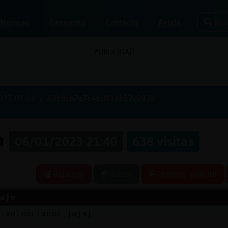
Bus
Normas
Gestiones
Contacto
Ayuda
PUBLICIDAD
023-01-06
63b8cb7c7c4bd81ab52c093b
ia
06/01/2023 21:40
638 visitas
Reportar
Volver
Historia anterior
aje
a valencianos jajaj