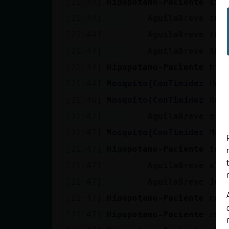
[21:44]
Hipopotamo-Paciente
si 
[21:44]
AguilaBreve
aun
[21:44]
AguilaBreve
toy
[21:44]
AguilaBreve
XD
[21:44]
Hipopotamo-Paciente
bie
[21:44]
Mosquito{ConTimidez
Hol
[21:46]
Mosquito{ConTimidez
Roc
[21:47]
AguilaBreve
q s
[21:47]
Mosquito{ConTimidez
Me 
[21:47]
Hipopotamo-Paciente
toy
[21:47]
AguilaBreve
al 
[21:47]
AguilaBreve
JAJ
[21:47]
Hipopotamo-Paciente
noo
[21:47]
Hipopotamo-Paciente
eso