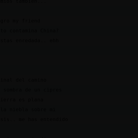
 mios tambien...
D
egro my friend
nto contamina China?
estas enredada.. ehh
D
?
final del camino
a sombra de un cipres
tierra es plana
 la niebla sobre mi
isis.. me has entendido