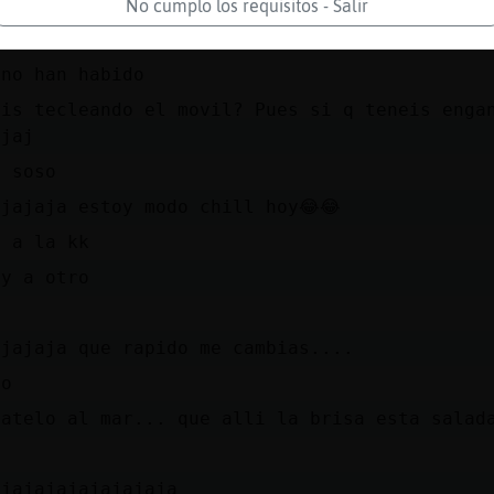
ajaja
No cumplo los requisitos - Salir
es que no estas atento a las señales....
 no han habido
ais tecleando el movil? Pues si q teneis enga
ajaj
a soso
ajajaja estoy modo chill hoy😂😂
s a la kk
oy a otro
ajajaja que rapido me cambias....
ro
vatelo al mar... que alli la brisa esta salad
D
ajajajajajajajaja