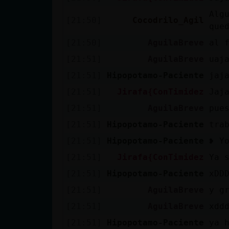
Alg
[21:50]
Cocodrilo_Agil
que
[21:50]
AguilaBreve
al 
[21:51]
AguilaBreve
uaj
[21:51]
Hipopotamo-Paciente
jaj
[21:51]
Jirafa{ConTimidez
Jaj
[21:51]
AguilaBreve
pue
[21:51]
Hipopotamo-Paciente
tra
[21:51]
Hipopotamo-Paciente
❥ Y
[21:51]
Jirafa{ConTimidez
Ya 
[21:51]
Hipopotamo-Paciente
xDD
[21:51]
AguilaBreve
y g
[21:51]
AguilaBreve
xdd
[21:51]
Hipopotamo-Paciente
ya 