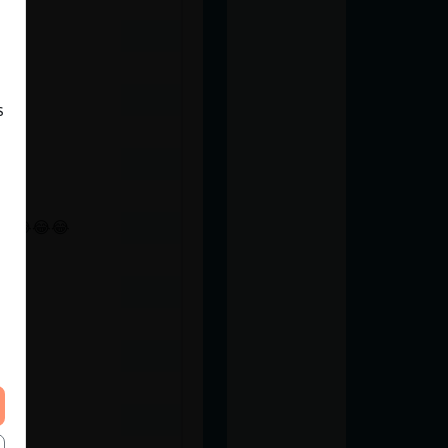
s
va😂😂😂