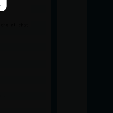
nche al chat
a..