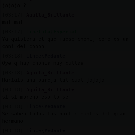
Mis
jajaja ?
blogs
[03:17]
Aguila_Brillante
mal mal
[03:17]
Libelula{Especial
Mis
Ya quisiera el que fuese choni, como es un
foros
cani del copon
[03:18]
Lince\Pedante
Oye q hay chonis muy cultas
Registr
[03:18]
Aguila_Brillante
un
Haríais una pareja tal cual jajaja
canal
[03:18]
Aguila_Brillante
si si moreno eso lo se
[03:18]
Lince\Pedante
Se saben todos los participantes del gran
Más
hermano
gestion
[03:18]
Lince\Pedante