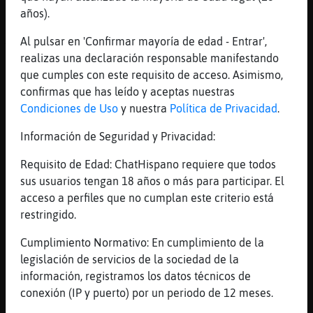
porque quieres tomártelo así pienso
años).
[03:21]
Lince\Pedante
Aguila_Brillante es un poco masoca
Al pulsar en 'Confirmar mayoría de edad - Entrar',
realizas una declaración responsable manifestando
[03:22]
Libelula{Especial
que cumples con este requisito de acceso. Asimismo,
Para nada
confirmas que has leído y aceptas nuestras
[03:22]
Aguila_Brillante
Condiciones de Uso
y nuestra
Política de Privacidad
.
No diría eso
Información de Seguridad y Privacidad:
[03:22]
Aguila_Brillante
es desunión de corazas pienso
Requisito de Edad: ChatHispano requiere que todos
[03:22]
Aguila_Brillante
sus usuarios tengan 18 años o más para participar. El
cuestion
acceso a perfiles que no cumplan este criterio está
restringido.
[03:22]
Aguila_Brillante
tampoco la conozco tanto
Cumplimiento Normativo: En cumplimiento de la
[03:22]
Aguila_Brillante
legislación de servicios de la sociedad de la
vaya
información, registramos los datos técnicos de
conexión (IP y puerto) por un periodo de 12 meses.
[03:23]
Libelula{Especial