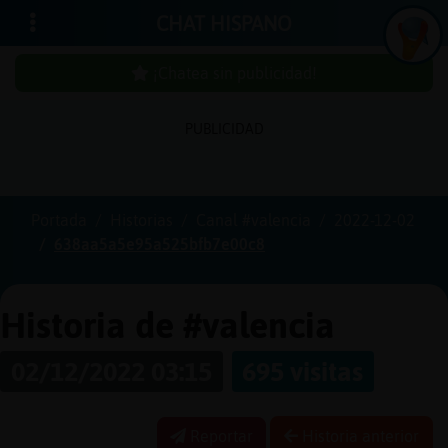
CHAT HISPANO
¡Chatea sin publicidad!
PUBLICIDAD
Iniciar
sesión
Portada
Historias
Canal #valencia
2022-12-02
638aa5a5e95a525bfb7e00c8
¡Chatea
sin
publici
Historia de #valencia
02/12/2022 03:15
695 visitas
Crear
una
Reportar
Historia anterior
cuenta