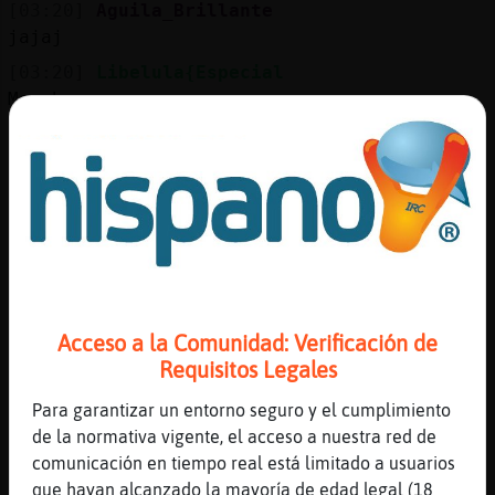
[03:20]
Aguila_Brillante
jajaj
[03:20]
Libelula{Especial
Me aburro
[03:20]
Lince\Pedante
Libelula{Especial xq hay q hablar cn todo
tipo d público
[03:20]
Aguila_Brillante
La Vane !!!
[03:21]
Aguila_Brillante
jejeje
Acceso a la Comunidad: Verificación de
[03:21]
Libelula{Especial
Requisitos Legales
Quiero tontear y que me den caña
[03:21]
Aguila_Brillante
Para garantizar un entorno seguro y el cumplimiento
por que te aburres ?
de la normativa vigente, el acceso a nuestra red de
comunicación en tiempo real está limitado a usuarios
[03:21]
Aguila_Brillante
que hayan alcanzado la mayoría de edad legal (18