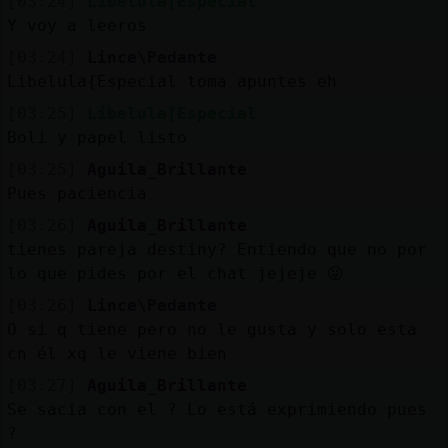
[03:24]
Libelula{Especial
Y voy a leeros
[03:24]
Lince\Pedante
Libelula{Especial toma apuntes eh
[03:25]
Libelula{Especial
Boli y papel listo
[03:25]
Aguila_Brillante
Pues paciencia
[03:26]
Aguila_Brillante
tienes pareja destiny? Entiendo que no por
lo que pides por el chat jejeje 😜
[03:26]
Lince\Pedante
O si q tiene pero no le gusta y solo esta
cn él xq le viene bien
[03:27]
Aguila_Brillante
Se sacia con el ? Lo está exprimiendo pues
?