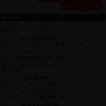
Historia siguiente
Mensaje
Reserva
[03:15]
Libelula{Especial
alias
Soymoreno a callarse
[03:16]
Aguila_Brillante
Jejejejeeres juez y verdugo destiny
Actuali
[03:16]
Libelula{Especial
contras
Soy muchas cosas menos eso
[03:17]
Aguila_Brillante
No se to
Actuali
[03:17]
Lince\Pedante
IP
Para juez hay q estudiar
virtual
[03:17]
Aguila_Brillante
jajaja estas llamándola choni !!!
[03:17]
Aguila_Brillante