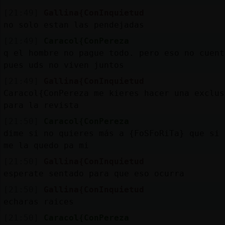
[21:49]
Gallina{ConInquietud
no solo estan las pendejadas
[21:49]
Caracol{ConPereza
q el hombre no pague todo. pero eso no cuent
pues uds no viven juntos
[21:49]
Gallina{ConInquietud
Caracol{ConPereza me kieres hacer una exclus
para la revista
[21:50]
Caracol{ConPereza
dime si no quieres más a {FoSFoRiTa} que si 
me la quedo pa mi
[21:50]
Gallina{ConInquietud
esperate sentado para que eso ocurra
[21:50]
Gallina{ConInquietud
echaras raices
[21:50]
Caracol{ConPereza