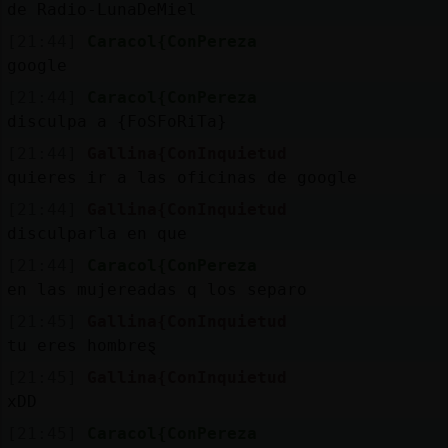
de Radio-LunaDeMiel
[21:44]
Caracol{ConPereza
google
[21:44]
Caracol{ConPereza
disculpa a {FoSFoRiTa}
[21:44]
Gallina{ConInquietud
quieres ir a las oficinas de google
[21:44]
Gallina{ConInquietud
disculparla en que
[21:44]
Caracol{ConPereza
en las mujereadas q los separo
[21:45]
Gallina{ConInquietud
tu eres hombreȿ
[21:45]
Gallina{ConInquietud
xDD
[21:45]
Caracol{ConPereza