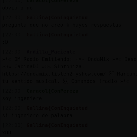
[22:00]
Caracol{ConPereza
obvio q no
[22:00]
Gallina{ConInquietud
pregunta que no creo k hayes respuestas
[22:00]
Gallina{ConInquietud
:D
[22:00]
Ardilla_Paciente
»*« OM Radio Emitiendo: »¤« OndaMix »¤« Desd
»¤« CabinaDJ »¤« Sintoniza:
https://ondamix.listen2myshow.com/  Marcan
tu sentido musical.  Comandos !radio »*«
[22:00]
Caracol{ConPereza
soy ingeniere
[22:00]
Gallina{ConInquietud
si ingeniero de palabra
[22:00]
Gallina{ConInquietud
xDD