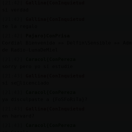
Mis
[21:42]
Gallina{ConInquietud
blogs
si verdad
[21:42]
Gallina{ConInquietud
te la regalo
[21:42]
Pajaro}ConPrisa
Mis
Cordial Bienvenida »» Delfin\Sensible »» Adm
foros
de Radio-LunaDeMiel
[21:42]
Caracol{ConPereza
sorry pero yo sí estudie
Registr
[21:43]
Gallina{ConInquietud
un
si se񯲠licenciado
canal
[21:43]
Caracol{ConPereza
ya disculpaste a {FoSFoRiTa}?
[21:43]
Gallina{ConInquietud
Más
en harvard?
gestion
[21:43]
Caracol{ConPereza