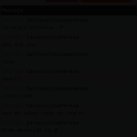
Mensaje
[21:41]
Gallina{ConInquietud
Reserva
Caracol{ConPereza :P
alias
[21:41]
Caracol{ConPereza
who are you
[21:42]
Gallina{ConInquietud
fine
Actuali
contras
[21:42]
Caracol{ConPereza
heart?
[21:42]
Gallina{ConInquietud
licenciado
Actuali
IP
[21:42]
Caracol{ConPereza
virtual
wau no sabes nada de ingles
[21:42]
Caracol{ConPereza
bien merecida tu @