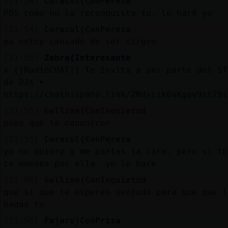
[21:54]
Caracol{ConPereza
POS como no la reconquista tu. lo haré yo
[21:54]
Caracol{ConPereza
ya estoy cansado de ser virgen
[21:55]
Zebra{Interesante
✗ [|RadioCHAT|] Te Invita a ser parte del ST
de DJs ➤
https://chathispano.link/ZMd+cik6uKgav9st79s
[21:55]
Gallina{ConInquietud
pues que te canonicen
[21:55]
Caracol{ConPereza
yo no quiero q me partas la cara. pero si tú
te mueves por ella. yo lo hare
[21:56]
Gallina{ConInquietud
que si que te esperes sentado para que que l
hagas tu
[21:56]
Pajaro}ConPrisa