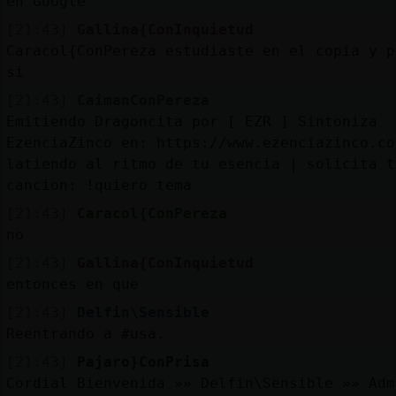
en Google
[21:43]
Gallina{ConInquietud
Caracol{ConPereza estudiaste en el copia y p
si
[21:43]
CaimanConPereza
Emitiendo Dragoncita por [ EZR ] Sintoniza
EzenciaZinco en: https://www.ezenciazinco.co
latiendo al ritmo de tu esencia | solicita t
cancion: !quiero tema
[21:43]
Caracol{ConPereza
no
[21:43]
Gallina{ConInquietud
entonces en que
[21:43]
Delfin\Sensible
Reentrando a #usa.
[21:43]
Pajaro}ConPrisa
Cordial Bienvenida »» Delfin\Sensible »» Adm