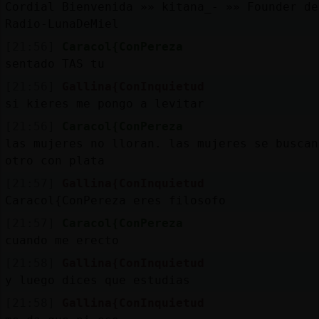
Cordial Bienvenida »» kitana_- »» Founder de
Radio-LunaDeMiel
[21:56]
Caracol{ConPereza
sentado TAS tu
[21:56]
Gallina{ConInquietud
si kieres me pongo a levitar
[21:56]
Caracol{ConPereza
las mujeres no lloran. las mujeres se buscan
otro con plata
[21:57]
Gallina{ConInquietud
Caracol{ConPereza eres filosofo
[21:57]
Caracol{ConPereza
cuando me erecto
[21:58]
Gallina{ConInquietud
y luego dices que estudias
[21:58]
Gallina{ConInquietud