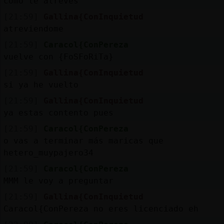
como te atreves
[21:59]
Gallina{ConInquietud
atreviendome
[21:59]
Caracol{ConPereza
vuelve con {FoSFoRiTa}
[21:59]
Gallina{ConInquietud
si ya he vuelto
[21:59]
Gallina{ConInquietud
ya estas contento pues
[21:59]
Caracol{ConPereza
o vas a terminar más maricas que
hetero_muypajero34
[21:59]
Caracol{ConPereza
MMM le voy a preguntar
[21:59]
Gallina{ConInquietud
Caracol{ConPereza no eres licenciado eh