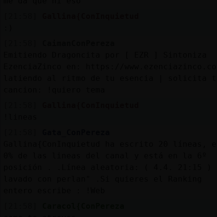
me da que ni eso
[21:58]
Gallina{ConInquietud
:)
[21:58]
CaimanConPereza
Emitiendo Dragoncita por [ EZR ] Sintoniza
EzenciaZinco en: https://www.ezenciazinco.co
latiendo al ritmo de tu esencia | solicita t
cancion: !quiero tema
[21:58]
Gallina{ConInquietud
!lineas
[21:58]
Gata_ConPereza
Gallina{ConInquietud ha escrito 20 líneas, e
0% de las lineas del canal y está en la 6º
posición . .Línea aleatoria: ( 4.4. 21:15 ) 
lavado con perlan" .Si quieres el Ranking
entero escribe : !Web
[21:58]
Caracol{ConPereza