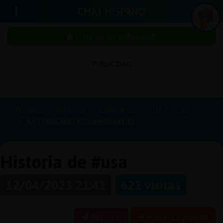
CHAT HISPANO
¡Chatea sin publicidad!
PUBLICIDAD
Iniciar
sesión
Portada
Historias
Canal #usa
2023-04-12
64374b5268140360e50a41db
¡Chatea
sin
publici
Historia de #usa
12/04/2023 21:41
621 visitas
Crear
una
Reportar
Historia siguiente
cuenta