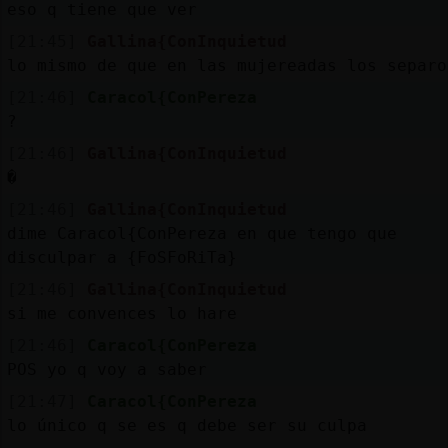
eso q tiene que ver
[21:45]
Gallina{ConInquietud
lo mismo de que en las mujereadas los separo
[21:46]
Caracol{ConPereza
?
[21:46]
Gallina{ConInquietud
�
[21:46]
Gallina{ConInquietud
dime Caracol{ConPereza en que tengo que
disculpar a {FoSFoRiTa}
[21:46]
Gallina{ConInquietud
si me convences lo hare
[21:46]
Caracol{ConPereza
POS yo q voy a saber
[21:47]
Caracol{ConPereza
lo único q se es q debe ser su culpa