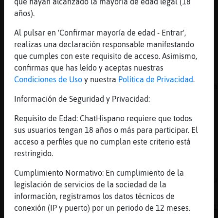
que hayan alcanzado la mayoría de edad legal (18
y quien debe saberlo
años).
[21:51]
Caracol{ConPereza
asedla feliz
Al pulsar en 'Confirmar mayoría de edad - Entrar',
realizas una declaración responsable manifestando
[21:52]
Caracol{ConPereza
que cumples con este requisito de acceso. Asimismo,
dale un hijo y pone mi Nick
confirmas que has leído y aceptas nuestras
[21:52]
Pajaro}ConPrisa
Condiciones de Uso
y nuestra
Política de Privacidad
.
Cordial Bienvenida »» Delfin\Sensible »» Adm
de Radio-LunaDeMiel
Información de Seguridad y Privacidad:
[21:52]
Caracol{ConPereza
Requisito de Edad: ChatHispano requiere que todos
ponle
sus usuarios tengan 18 años o más para participar. El
[21:52]
Gallina{ConInquietud
acceso a perfiles que no cumplan este criterio está
si le pongo tu se suicida
restringido.
[21:52]
Caracol{ConPereza
Cumplimiento Normativo: En cumplimiento de la
bueno con q hagas feliz a {FoSFoRiTa} da igu
legislación de servicios de la sociedad de la
[21:52]
Gallina{ConInquietud
información, registramos los datos técnicos de
no tengo otra cosa k hacer que ponerle tu ni
conexión (IP y puerto) por un periodo de 12 meses.