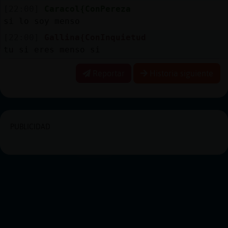
[22:00]
Caracol{ConPereza
si lo soy menso
[22:00]
Gallina{ConInquietud
tu si eres menso si
Reportar
Historia siguiente
PUBLICIDAD