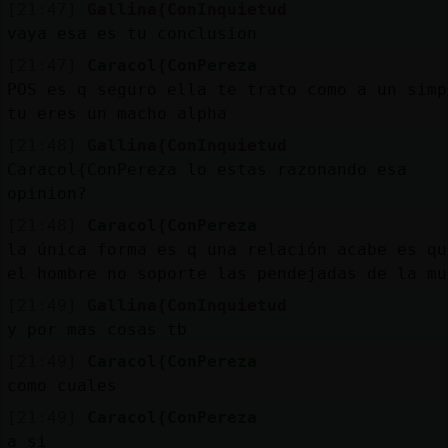
[21:47]
Gallina{ConInquietud
vaya esa es tu conclusion
[21:47]
Caracol{ConPereza
POS es q seguro ella te trato como a un simp
tu eres un macho alpha
[21:48]
Gallina{ConInquietud
Caracol{ConPereza lo estas razonando esa
opinion?
[21:48]
Caracol{ConPereza
la única forma es q una relación acabe es qu
el hombre no soporte las pendejadas de la mu
[21:49]
Gallina{ConInquietud
y por mas cosas tb
[21:49]
Caracol{ConPereza
como cuales
[21:49]
Caracol{ConPereza
a si