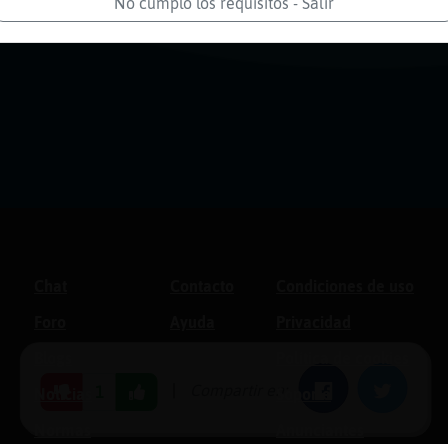
No cumplo los requisitos - Salir
Chat
Contacto
Condiciones de uso
Foro
Ayuda
Privacidad
Blogs
Política de cookies
|
Compartir en:
Facebook
Twitter
1
Noticias
Soporte
Normas
Anunciantes