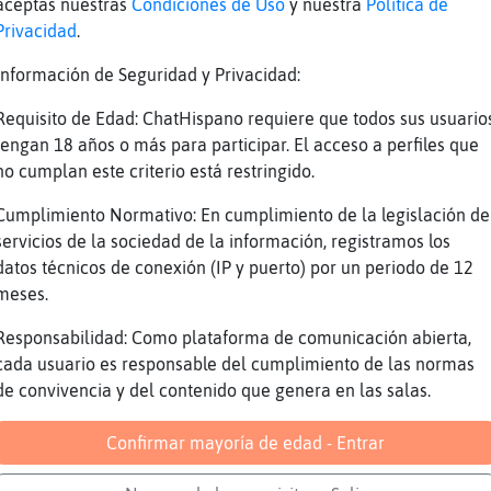
o saben buscarse la vida
aceptas nuestras
Condiciones de Uso
y nuestra
Política de
Privacidad
.
o escribo por movil alg�n fallo me sale
l móvil tiene autocorrector
Información de Seguridad y Privacidad:
a ,pero no me preocupo de eso
Requisito de Edad: ChatHispano requiere que todos sus usuario
u me entendiste
tengan 18 años o más para participar. El acceso a perfiles que
no cumplan este criterio está restringido.
ero se ve que te molesto
 ver te lo voy a poner bien buscalo
Cumplimiento Normativo: En cumplimiento de la legislación de
servicios de la sociedad de la información, registramos los
Reportar
Volver
Historia anterior
datos técnicos de conexión (IP y puerto) por un periodo de 12
meses.
Responsabilidad: Como plataforma de comunicación abierta,
cada usuario es responsable del cumplimiento de las normas
de convivencia y del contenido que genera en las salas.
Confirmar mayoría de edad - Entrar