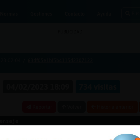
Bus
Normas
Gestiones
Contacto
Ayuda
PUBLICIDAD
023-02-04
63df05e1bf5b4115d2307122
e
04/02/2023 18:09
734 visitas
Reportar
Volver
Historia anterior
ensaje
no cualquiera