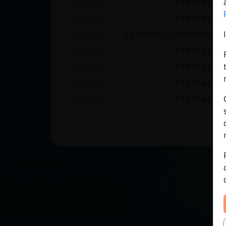
[18:14]
Pez\Agil
N
Mis blogs
[18:15]
Pez\Agil
Y
[18:15]
Culebra-ConBravura
E
Mis foros
[18:16]
Pez\Agil
Y
[18:16]
Pez\Agil
T
[18:17]
Pez\Agil
P
Registrar
[18:17]
Pez\Agil
A
un canal
Más
gestiones