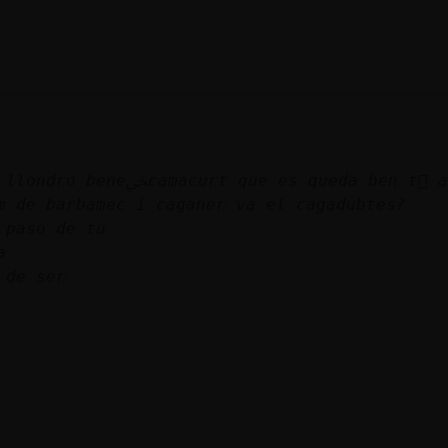
 es queda ben t򴩬 amb la primera
m de barbamec i caganer va el cagadubtes?
 paso de tu
a
 de ser