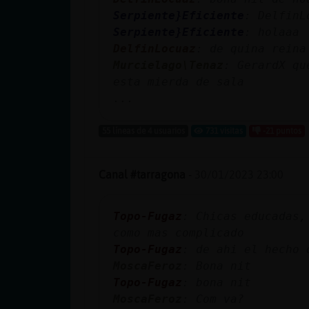
cuenta
Serpiente}Eficiente
: DelfinL
Serpiente}Eficiente
: holaaa
DelfinLocuaz
: de quina reina
Murcielago\Tenaz
: GerardX qu
Reservar
esta mierda de sala
alias
...
55 líneas de 4 usuarios
731 visitas
-21 puntos
Actualizar
contraseña
Canal #tarragona
-
30/01/2023 23:00
Topo-Fugaz
: Chicas educadas,
como mas complicado
Actualizar
Topo-Fugaz
: de ahi el hecho
IP virtual
MoscaFeroz
: Bona nit
Topo-Fugaz
: bona nit
MoscaFeroz
: Com va?