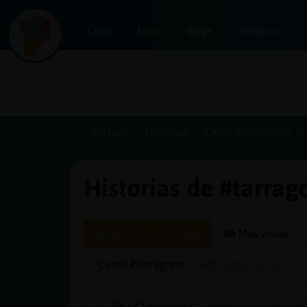
Chat
Foro
Blogs
Noticias
Iniciar
sesión
Portada
Historias
Canal #tarragona
Historias de #tarrag
¡Chatea
sin
publicidad!
Últimas publicadas
Más vistas
Canal #tarragona
-
30/01/2023 23:12
Crear
una
DelfinLocuaz
: bona nit de no