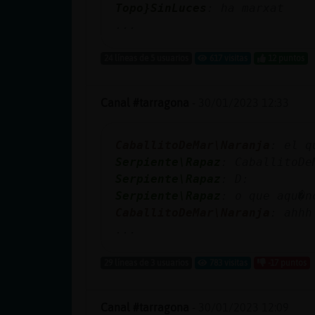
Topo}SinLuces
: ha marxat
...
24 líneas de 5 usuarios
617 visitas
12 puntos
Canal #tarragona
-
30/01/2023 12:33
CaballitoDeMar\Naranja
: el q
Serpiente\Rapaz
: CaballitoDe
Serpiente\Rapaz
: D:
Serpiente\Rapaz
: o que aqu�n
CaballitoDeMar\Naranja
: ahhh
...
29 líneas de 3 usuarios
783 visitas
-17 puntos
Canal #tarragona
-
30/01/2023 12:09