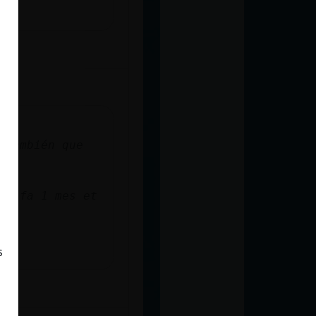
 también que
ue fa 1 mes et
s