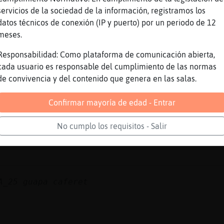
servicios de la sociedad de la información, registramos los
datos técnicos de conexión (IP y puerto) por un periodo de 12
meses.
 😪
Responsabilidad: Como plataforma de comunicación abierta,
oencasa montate debajo del burro y me lo cuen
cada usuario es responsable del cumplimiento de las normas
de convivencia y del contenido que genera en las salas.
areus
Confirmar mayoría de edad - Entrar
No cumplo los requisitos - Salir
A_25 guapa caferet