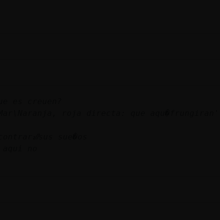
ue es creuen?
Mar\Naranja, roja directa: que aqu�frungiran'
contrarᮠsus sue�os
 aqui no