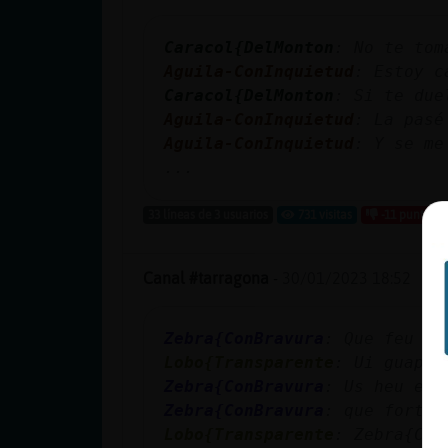
Caracol{DelMonton
: No te tom
Aguila-ConInquietud
: Estoy c
Caracol{DelMonton
: Si te due
Aguila-ConInquietud
: La pasé
Aguila-ConInquietud
: Y se me
...
33 líneas de 3 usuarios
731 visitas
-11 puntos
Canal #tarragona
-
30/01/2023 18:52
Zebra{ConBravura
: Que feu gu
Lobo{Transparente
: Ui guapur
Zebra{ConBravura
: Us heu ent
Zebra{ConBravura
: que fort
Lobo{Transparente
: Zebra{Con