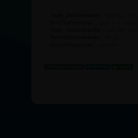
Topo_Interesante
: que si, en
GrilloEspecial
: qui e l enga
Topo_Interesante
: uno de nue
PerroInteresante
: Hola
GrilloEspecial
: pobret
...
77 líneas de 4 usuarios
732 visitas
7 puntos