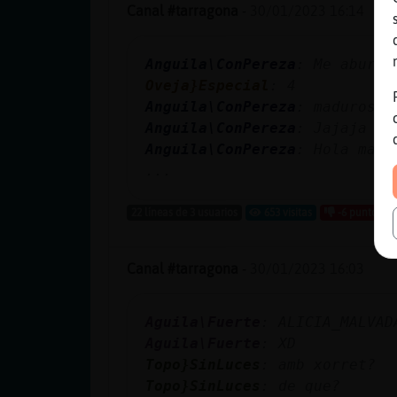
Canal #tarragona
-
30/01/2023 16:14
Anguila\ConPereza
: Me aburro
Oveja}Especial
: 4
Anguila\ConPereza
: madurosol
Anguila\ConPereza
: Jajaja
Anguila\ConPereza
: Hola mari
...
22 líneas de 3 usuarios
653 visitas
-6 puntos
Canal #tarragona
-
30/01/2023 16:03
Aguila\Fuerte
: ALICIA_MALVAD
Aguila\Fuerte
: XD
Topo}SinLuces
: amb xorret?
Topo}SinLuces
: de que?