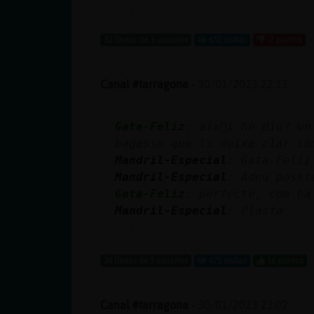
Mis blogs
...
32 líneas de 3 usuarios
652 visitas
-7 puntos
Mis foros
Canal #tarragona
-
30/01/2023 22:13
Gata-Feliz
: aix򠱵i ho diu? un llondro beneﴠcamacurt que
Registrar
bagassa que li deixa clar co
un canal
Mandril-Especial
: Gata-Feliz
Mandril-Especial
: Adeu posst
Gata-Feliz
: perfecte, com ha
Mandril-Especial
: Plasta
Más
...
gestiones
34 líneas de 5 usuarios
675 visitas
16 puntos
Canal #tarragona
-
30/01/2023 22:02