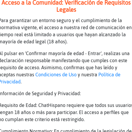
Acceso a la Comunidad: Verificación de Requisitos
Legales
Para garantizar un entorno seguro y el cumplimiento de la
normativa vigente, el acceso a nuestra red de comunicación en
tiempo real está limitado a usuarios que hayan alcanzado la
mayoría de edad legal (18 años).
Al pulsar en 'Confirmar mayoría de edad - Entrar', realizas una
daaaaaaaa!!!!
declaración responsable manifestando que cumples con este
ietud si ai mucho salido pero ai gente normal
requisito de acceso. Asimismo, confirmas que has leído y
base el mundo
aceptas nuestras
Condiciones de Uso
y nuestra
Política de
Privacidad
.
ra que he entrat un parell de vegades desde q
Información de Seguridad y Privacidad:
co_Torpe
Requisito de Edad: ChatHispano requiere que todos sus usuario
tengan 18 años o más para participar. El acceso a perfiles que
no cumplan este criterio está restringido.
Cumplimiento Normativo: En cumplimiento de la legislación de