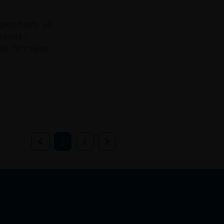
ganchado xD
ntxat?
va hornada
1
2