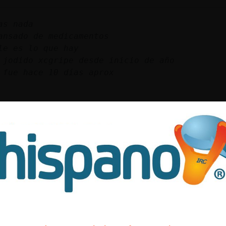
as nada
ansado de medicamentos
le es lo que hay
 jodido xcgripe desde inicio de año
 fue hace 10 días aprox
apures
es i tot
erat que la shakira ha fet una can糠criticant
Bravura k dius ara