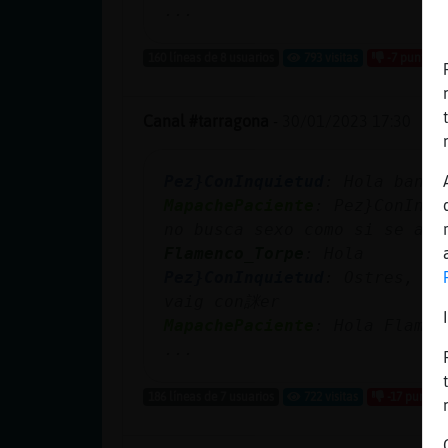
...
160 líneas de 8 usuarios
793 visitas
-7 puntos
Canal #tarragona
-
30/01/2023 17:30
Pez}ConInquietud
: Hola bandi
MapachePaciente
: Pez}ConInqu
no busca sexo como si se aca
Flamenco_Torpe
: Hola
Pez}ConInquietud
: Ostres, mi
vaig con詸er
MapachePaciente
: Hola Flamen
...
186 líneas de 7 usuarios
722 visitas
-17 puntos