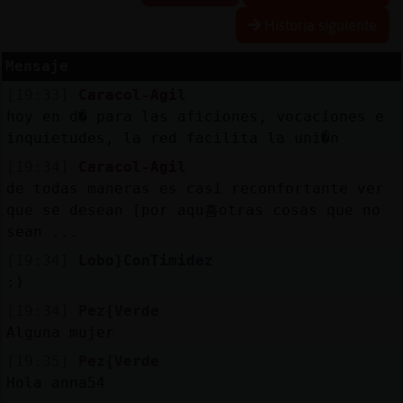
Historia siguiente
Mensaje
Reserva
[19:33]
Caracol-Agil
alias
hoy en d� para las aficiones, vocaciones e
inquietudes, la red facilita la uni�n
[19:34]
Caracol-Agil
Actuali
de todas maneras es casi reconfortante ver
contras
que se desean [por aqu흠otras cosas que no
sean ...
[19:34]
Lobo}ConTimidez
:)
Actuali
IP
[19:34]
Pez{Verde
virtual
Alguna mujer
[19:35]
Pez{Verde
Hola anna54