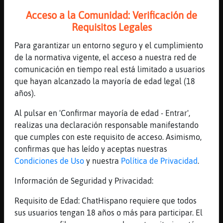
[19:36]
Caracol-Agil
Acceso a la Comunidad: Verificación de
O_o
Requisitos Legales
[19:36]
Caracol-Agil
Para garantizar un entorno seguro y el cumplimiento
xD
de la normativa vigente, el acceso a nuestra red de
[19:37]
Pez{Verde
comunicación en tiempo real está limitado a usuarios
Vale como quieras sexy
que hayan alcanzado la mayoría de edad legal (18
años).
[19:37]
Lobo}ConTimidez
en diuen moltes de mentides però boniques
Al pulsar en 'Confirmar mayoría de edad - Entrar',
poques i també s'han d'agrair
realizas una declaración responsable manifestando
[19:37]
Lobo}ConTimidez
que cumples con este requisito de acceso. Asimismo,
;D
confirmas que has leído y aceptas nuestras
Condiciones de Uso
y nuestra
Política de Privacidad
.
[19:37]
Pez{Verde
Es verdad
Información de Seguridad y Privacidad:
[19:37]
Caracol-Agil
Requisito de Edad: ChatHispano requiere que todos
mentirijillas
sus usuarios tengan 18 años o más para participar. El
[19:38]
Caracol-Agil