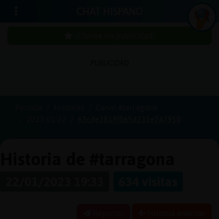
CHAT HISPANO
¡Chatea sin publicidad!
PUBLICIDAD
Iniciar
sesión
Portada
Historias
Canal #tarragona
2023-01-22
63cde2819f065d233e747950
¡Chatea
sin
publici
Historia de #tarragona
22/01/2023 19:33
634 visitas
Crear
una
Reportar
Historia anterior
cuenta