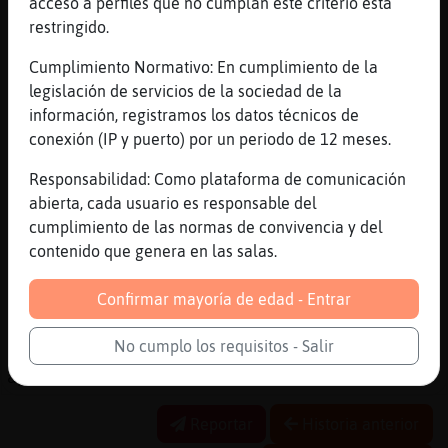
acceso a perfiles que no cumplan este criterio está
Oveja}ConPrisa, que incluso tiene su nick
restringido.
[19:38]
Caracol-Agil
Cumplimiento Normativo: En cumplimiento de la
D:
legislación de servicios de la sociedad de la
[19:38]
Lobo}ConTimidez
información, registramos los datos técnicos de
:D
conexión (IP y puerto) por un periodo de 12 meses.
[19:38]
Oveja}ConPrisa
Responsabilidad: Como plataforma de comunicación
Caracol-Agil?
abierta, cada usuario es responsable del
[19:38]
Oveja}ConPrisa
cumplimiento de las normas de convivencia y del
que pasa conmigo
contenido que genera en las salas.
[19:38]
Caracol-Agil
nada, Oveja}ConPrisa
Confirmar mayoría de edad - Entrar
[19:40]
Caracol-Agil
No cumplo los requisitos - Salir
incluso los santos padres y doctores
aprueban esas mentirijillas
Reportar
Historia anterior