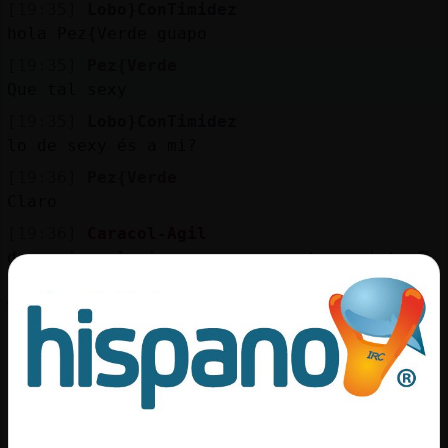
Mis
[19:35]
Lobo}ConTimidez
blogs
hola Pez{Verde guapo
[19:35]
Pez{Verde
Que tal sexy
[19:35]
Lobo}ConTimidez
Mis
lo de sexy és a mi?
foros
[19:36]
Pez{Verde
Claro
[19:36]
Caracol-Agil
Registr
de casi cualquier cosa que se tenga inter鳬
un
existen sus web, sus foros, sus blogs, sus
canal
workblogs ...
[19:36]
Lobo}ConTimidez
ains quina emoció que em diguin una cosa
Más
bonica encara que sigui mentida
gestion
[19:36]
Lobo}ConTimidez
ets molt amable, Pez{Verde