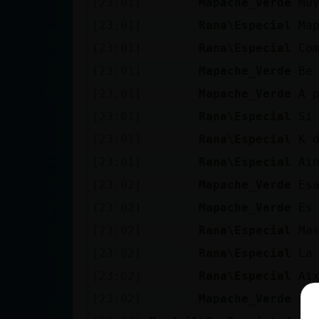
[23:01]
Mapache_Verde
Mu
cuenta
[23:01]
Rana\Especial
Ma
[23:01]
Rana\Especial
Co
[23:01]
Mapache_Verde
Be
Reservar
[23:01]
Mapache_Verde
A 
alias
[23:01]
Rana\Especial
Si
[23:01]
Rana\Especial
K 
Actualizar
[23:01]
Rana\Especial
Ai
contraseña
[23:02]
Mapache_Verde
Es
[23:02]
Mapache_Verde
Es
[23:02]
Rana\Especial
Ma
Actualizar
[23:02]
Rana\Especial
La
IP virtual
[23:02]
Rana\Especial
Ai
[23:02]
Mapache_Verde
A 