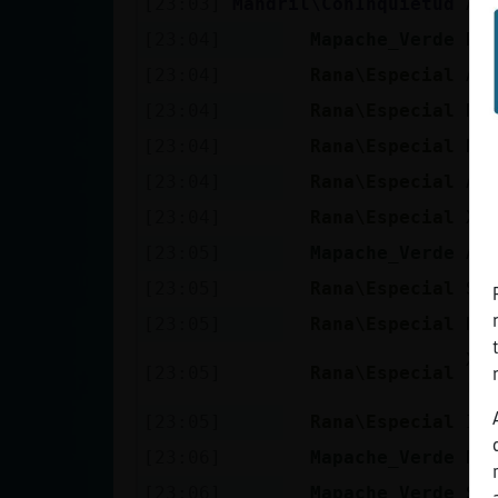
[23:03]
Mandril\ConInquietud
Al
Mis blogs
[23:04]
Mapache_Verde
Ra
[23:04]
Rana\Especial
A 
Mis foros
[23:04]
Rana\Especial
No
[23:04]
Rana\Especial
No
[23:04]
Rana\Especial
A 
Registrar
[23:04]
Rana\Especial
Xo
un canal
[23:05]
Mapache_Verde
A 
[23:05]
Rana\Especial
Si
[23:05]
Rana\Especial
No
Más
Xo
gestiones
[23:05]
Rana\Especial
ru
[23:05]
Rana\Especial
I 
[23:06]
Mapache_Verde
No
[23:06]
Mapache_Verde
So