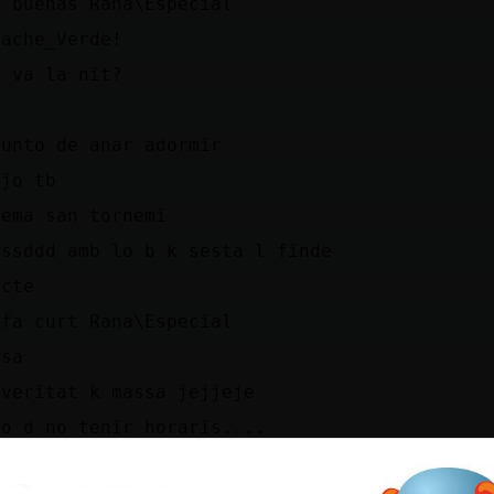
y buenas Rana\Especial
pache_Verde!
m va la nit?
punto de anar adormir
 jo tb
dema san tornemi
nssddd amb lo b k sesta l finde
acte
 fa curt Rana\Especial
ssa
 veritat k massa jejjeje
xo d no tenir horaris....
veura si arriban les vacances