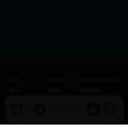
Chat
Contacto
Condiciones de uso
Foro
Ayuda
Privacidad
Blogs
Política de cookies
|
Compartir en:
Facebook
Twitter
-5
Noticias
Soporte
Normas
Anunciantes