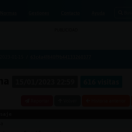
Bus
Normas
Gestiones
Contacto
Ayuda
PUBLICIDAD
2023-01-15
63c4a4f840f9b44133260377
ona
15/01/2023 22:59
616 visitas
Reportar
Volver
Historia anterior
saje
la