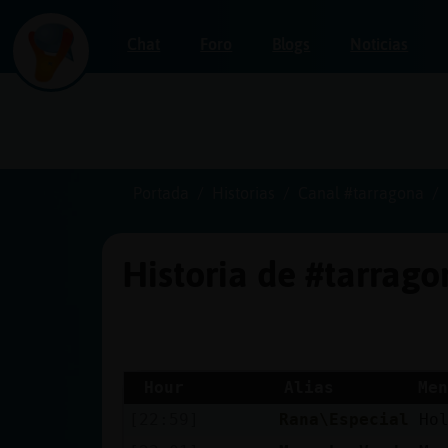
Chat
Foro
Blogs
Noticias
Iniciar
sesión
Portada
Historias
Canal #tarragona
Historia de #tarrag
¡Chatea
sin
publicidad!
Hour
Alias
Men
[22:59]
Rana\Especial
Ho
Crear
una