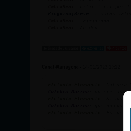
cuenta
CabraReal
: Estic ferit per l
Pinguino{Breve
: tindras valo
CabraReal
: Jajajajaaa
CabraReal
: Au deu
Reservar
...
alias
36 líneas de 5 usuarios
620 visitas
-4 puntos
Actualizar
Canal #tarragona
-
14/01/2023 19:12
contraseña
Elefante-Elocuente
: Culebra-
Culebra-Marron
: no crec eh
Elefante-Elocuente
: Si anna5
Actualizar
Culebra-Marron
: que nooooooo
IP virtual
Elefante-Elocuente
: Es un ar
...