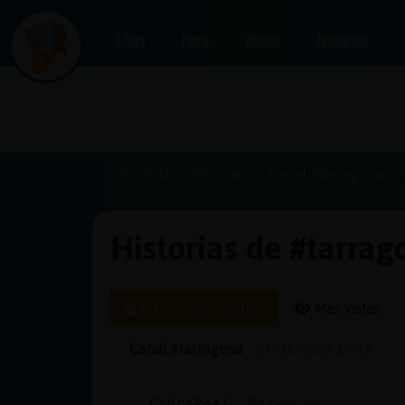
Chat
Foro
Blogs
Noticias
Iniciar
sesión
Portada
Historias
Canal #tarragona
Historias de #tarrag
¡Chatea
sin
publicidad!
Últimas publicadas
Más vistas
Canal #tarragona
-
14/01/2023 19:27
Crear
una
CabraReal
: Marxo au