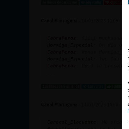
Mis blogs
66 líneas de 5 usuarios
626 visitas
-2 puntos
Canal #tarragona
-
14/01/2023 11:09
Mis foros
CabraFeroz
: Siiii muchaaaa
Hormiga_Especial
: Bn dia d n
CabraFeroz
: Wenas Hormiga_Es
Registrar
Hormiga_Especial
: Iep CabraF
un canal
CabraFeroz
: Como se presenta
...
116 líneas de 5 usuarios
618 visitas
6 puntos
Más
gestiones
Canal #tarragona
-
14/01/2023 10:50
Caracol_Elocuente
: Me pregun
Mosca}Locuaz
: que ja has esm