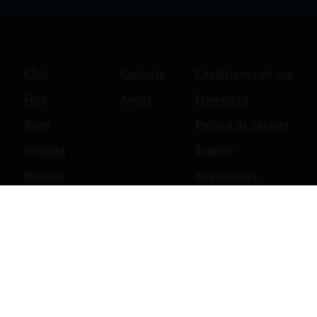
Chat
Contacto
Condiciones de uso
Foro
Ayuda
Privacidad
Blogs
Política de cookies
Noticias
Soporte
Normas
Anunciantes
Estadísticas
Historias
Tu foro gratis