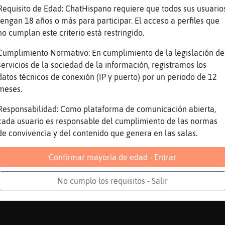
Requisito de Edad: ChatHispano requiere que todos sus usuario
uevos Caracol_Elocuente mejor, puedes hacer t
tengan 18 años o más para participar. El acceso a perfiles que
aca
no cumplan este criterio está restringido.
vos con la mimosa
Cumplimiento Normativo: En cumplimiento de la legislación de
servicios de la sociedad de la información, registramos los
datos técnicos de conexión (IP y puerto) por un periodo de 12
meses.
Responsabilidad: Como plataforma de comunicación abierta,
cada usuario es responsable del cumplimiento de las normas
de convivencia y del contenido que genera en las salas.
nte y uzaaaa
ADA_25 nos días
Confirmar mayoría de edad - Entrar
 días
te florecilla
No cumplo los requisitos - Salir
te traidor