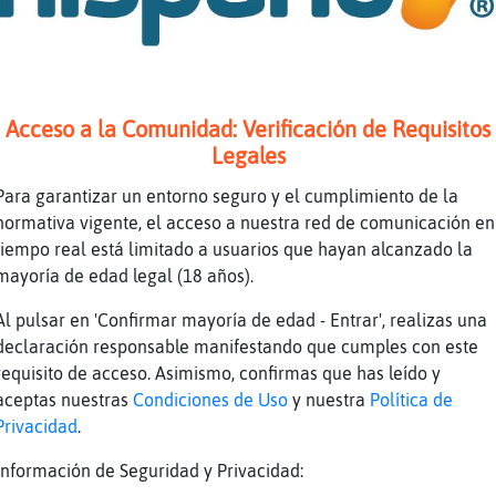
Acceso a la Comunidad: Verificación de Requisitos
Legales
ou
Para garantizar un entorno seguro y el cumplimiento de la
pecial Noia-T
normativa vigente, el acceso a nuestra red de comunicación en
eroz bn dia sr
tiempo real está limitado a usuarios que hayan alcanzado la
 el día? Hormiga_Especial .... Noia-T
mayoría de edad legal (18 años).
Al pulsar en 'Confirmar mayoría de edad - Entrar', realizas una
declaración responsable manifestando que cumples con este
requisito de acceso. Asimismo, confirmas que has leído y
aceptas nuestras
Condiciones de Uso
y nuestra
Política de
Privacidad
.
tan si quiero ,po_la lechera, que le digo?
Información de Seguridad y Privacidad:
orzat