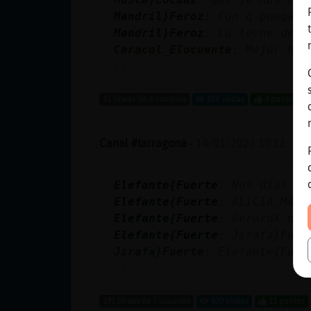
Mandril}Feroz
: Con q ponga h
Mandril}Feroz
: La leche de v
Caracol_Elocuente
: Mejor hue
...
31 líneas de 4 usuarios
658 visitas
3 puntos
Canal #tarragona
-
14/01/2023 10:12
Elefante{Fuerte
: Nos días ge
Elefante{Fuerte
: ALICIA_MALV
Elefante{Fuerte
: GerardX nos
Elefante{Fuerte
: Jirafa}Fuer
Jirafa}Fuerte
: Elefante{Fuer
...
191 líneas de 7 usuarios
620 visitas
11 puntos