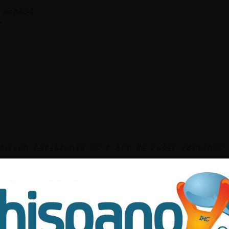
'anna54
r
Marron calistenia es l'art de cosir cortines
4 si
ooooo
t mil.lenari