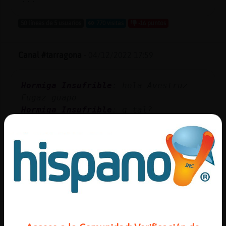
50 líneas de 5 usuarios
770 visitas
-16 puntos
Canal #tarragona
-
04/12/2022 17:59
Hormiga_Insufrible
: hola Avestruz-
Fugaz guapo
Hormiga_Insufrible
: q tal?
Hormiga_Insufrible
: com va
Hormiga_Insufrible
: ?
Avestruz-Fugaz
: tranquilet
...
30 líneas de 2 usuarios
789 visitas
2 puntos
Canal #tarragona
-
04/12/2022 16:49