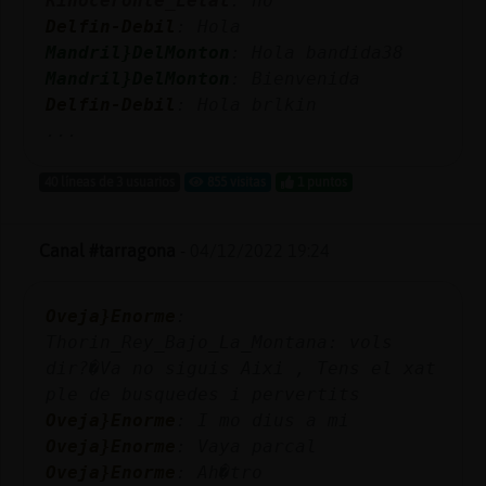
Rinoceronte_Letal
: no
Mis
Delfin-Debil
: Hola
blogs
Mandril}DelMonton
: Hola bandida38
Mandril}DelMonton
: Bienvenida
Delfin-Debil
: Hola brlkin
...
Mis
foros
40 líneas de 3 usuarios
855 visitas
1 puntos
Canal #tarragona
-
04/12/2022 19:24
Registr
un
canal
Oveja}Enorme
:
Thorin_Rey_Bajo_La_Montana: vols
dir?�Va no siguis Aixi , Tens el xat
ple de busquedes i pervertits
Más
Oveja}Enorme
: I mo dius a mi
gestion
Oveja}Enorme
: Vaya parcal
Oveja}Enorme
: Ah�tro