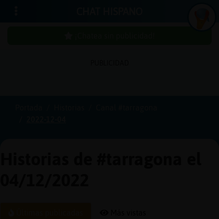
CHAT HISPANO
¡Chatea sin publicidad!
PUBLICIDAD
Iniciar
sesión
Portada
Historias
Canal #tarragona
2022-12-04
¡Chatea
sin
publici
Historias de #tarragona el
04/12/2022
Crear
una
Últimas publicadas
Más vistas
cuenta