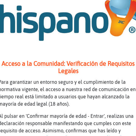
o y sobre todo mercadona PanteraAzul
rse los bolsillos
adona es todo peque񯠹 mas caro
la comprar tela Buho{Humilde
erte me pase por un montón de supermercados c
gual
uerte] pero te hablo de que fui al dia
Acceso a la Comunidad: Verificación de Requisitos
ate en el mercadona
Legales
n que es lo peor PanteraAzul
Para garantizar un entorno seguro y el cumplimiento de la
normativa vigente, el acceso a nuestra red de comunicación en
me rendi con mercadona Buho{Humilde
tiempo real está limitado a usuarios que hayan alcanzado la
mayoría de edad legal (18 años).
bre
qui ya no es problema de ucrania
Al pulsar en 'Confirmar mayoría de edad - Entrar', realizas una
declaración responsable manifestando que cumples con este
blema que se estan aprovechando
requisito de acceso. Asimismo, confirmas que has leído y
, por un partido de fútbol nos echamos a la c