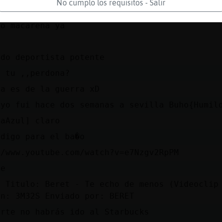
No cumplo los requisitos - Salir
cafe y mi hija un batido
 o macarena ya
ado deportista potente
s tu ,,perdona?
pa es de la guerra xD
 yo fui hace dos semanas a sevilla Buho{Humil
raAzul] claro
odigo para el ba�o
//www.youtube.com/watch?v=e7Nzgv2RpPM
de
e Titulo: Beret - Te echo de menos (Videoclip
ón: 3M32S Enviado por: BERET
erte no habrás ido al Starbucks