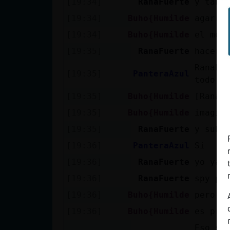
[19:34]
RanaFuerte
y tant
[19:34]
Buho{Humilde
agarra
[19:34]
Buho{Humilde
el merc
[19:35]
RanaFuerte
hacer 
RanaFu
[19:35]
PanteraAzul
todo i
[19:35]
Buho{Humilde
[RanaF
[19:35]
Buho{Humilde
imagin
[19:35]
RanaFuerte
y sube
[19:36]
PanteraAzul
Si
[19:36]
RanaFuerte
yo ya 
[19:36]
RanaFuerte
spy po
[19:36]
Buho{Humilde
pero a
[19:36]
Buho{Humilde
es pro
Eso sí