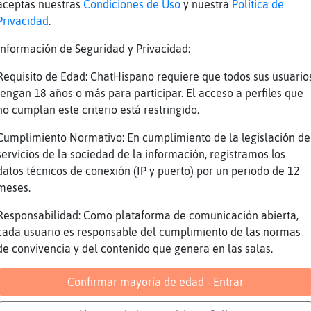
aceptas nuestras
Condiciones de Uso
y nuestra
Política de
comer no
Privacidad
.
usta el fútbol eh
Información de Seguridad y Privacidad:
raAzul] asi es
Requisito de Edad: ChatHispano requiere que todos sus usuario
s de conformista PanteraAzul
tengan 18 años o más para participar. El acceso a perfiles que
e puede las injusticias
no cumplan este criterio está restringido.
uerte] y seguiremos asi
Cumplimiento Normativo: En cumplimiento de la legislación de
n subido a 80 �
servicios de la sociedad de la información, registramos los
esayuno 3,15 ni�a
datos técnicos de conexión (IP y puerto) por un periodo de 12
meses.
 se coma una un jabali
uerte] pero si el otro dia fui con mi hija a 
Responsabilidad: Como plataforma de comunicación abierta,
cada usuario es responsable del cumplimiento de las normas
a
de convivencia y del contenido que genera en las salas.
i solo hay que mirar el precio del pan
stadas
Confirmar mayoría de edad - Entrar
abaco ajam ajam PanteraAzul