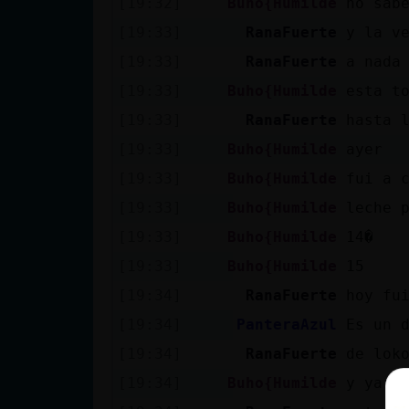
[19:32]
Buho{Humilde
no sab
[19:33]
RanaFuerte
y la v
[19:33]
RanaFuerte
a nada
[19:33]
Buho{Humilde
esta t
[19:33]
RanaFuerte
hasta 
[19:33]
Buho{Humilde
ayer
[19:33]
Buho{Humilde
fui a 
[19:33]
Buho{Humilde
leche 
[19:33]
Buho{Humilde
14�
[19:33]
Buho{Humilde
15
[19:34]
RanaFuerte
hoy fu
[19:34]
PanteraAzul
Es un 
[19:34]
RanaFuerte
de lok
[19:34]
Buho{Humilde
y ya e