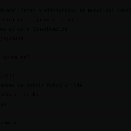
t�caballistas o aficionados al mundo del caba
uerte] no te queda otra xD
rme el cafe Buho{Humilde
ajajajaja
o tarde no?
gen!!!
 antes de dormir Buho{Humilde
quita el sue�o
aaa
prometo