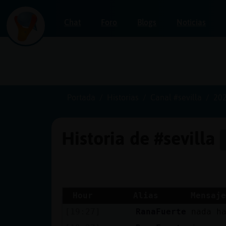
Chat
Foro
Blogs
Noticias
Iniciar
sesión
Portada
Historias
Canal #sevilla
202
Historia de #sevilla
¡Chatea
sin
publicidad!
Hour
Alias
Mensaje
[19:27]
RanaFuerte
nada h
Crear
una