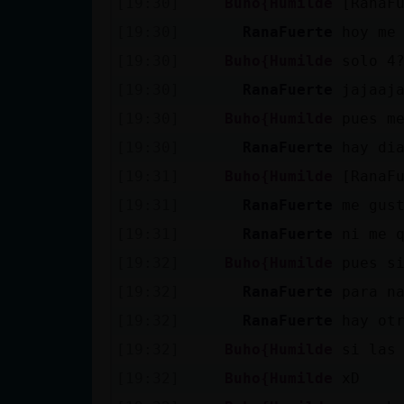
[19:30]
Buho{Humilde
[RanaF
Mis blogs
[19:30]
RanaFuerte
hoy me
[19:30]
Buho{Humilde
solo 4
Mis foros
[19:30]
RanaFuerte
jajaaj
[19:30]
Buho{Humilde
pues m
[19:30]
RanaFuerte
hay di
Registrar
[19:31]
Buho{Humilde
[RanaF
un canal
[19:31]
RanaFuerte
me gus
[19:31]
RanaFuerte
ni me 
[19:32]
Buho{Humilde
pues s
Más
[19:32]
RanaFuerte
para n
gestiones
[19:32]
RanaFuerte
hay ot
[19:32]
Buho{Humilde
si las
[19:32]
Buho{Humilde
xD