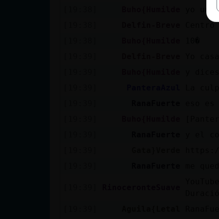
[19:38]
Buho{Humilde
yo un 
[19:38]
Delfin-Breve
Centro
[19:38]
Buho{Humilde
10�
[19:39]
Delfin-Breve
Yo cas
[19:39]
Buho{Humilde
y dice
[19:39]
PanteraAzul
La cul
[19:39]
RanaFuerte
eso es
[19:39]
Buho{Humilde
[Pante
[19:39]
RanaFuerte
y el c
[19:39]
Gata}Verde
https:
[19:39]
RanaFuerte
me que
YouTub
[19:39]
RinoceronteSuave
Duraci
[19:39]
Aguila{Letal
RanaFu