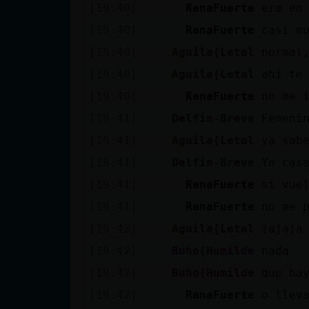
[19:40]
RanaFuerte
era en
[19:40]
RanaFuerte
casi m
[19:40]
Aguila{Letal
normal
[19:40]
Aguila{Letal
ahí te
[19:40]
RanaFuerte
no me 
[19:41]
Delfin-Breve
Femeni
[19:41]
Aguila{Letal
ya sab
[19:41]
Delfin-Breve
Yo cas
[19:41]
RanaFuerte
si vue
[19:41]
RanaFuerte
no me 
[19:42]
Aguila{Letal
jajaja
[19:42]
Buho{Humilde
nada
[19:42]
Buho{Humilde
que ha
[19:42]
RanaFuerte
o llev