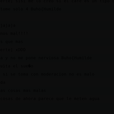
uerte] sisi me lo creo si el cafe es un tipo 
 tome solo 4 Buho{Humilde
?
ajajaja
enos mal!!!!
as que mas
uerte] xDDD
ta y no me pone nerviosa Buho{Humilde
quita el sue�o
i si se toma con moderacion no es malo
ada
ras cosas mas malas
 cosas de ahora parece que le meten agua