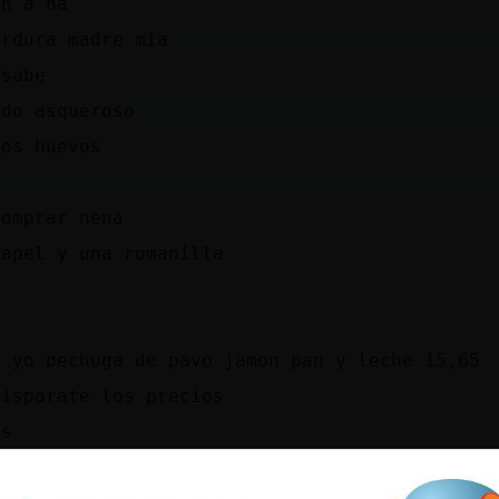
en a na
erdura madre mia
 sabe
odo asqueroso
los huevos
comprar nena
papel y una romanilla
i yo pechuga de pavo jamon pan y leche 15,65
disparate los precios
os
sta empezando a subir la gasolina