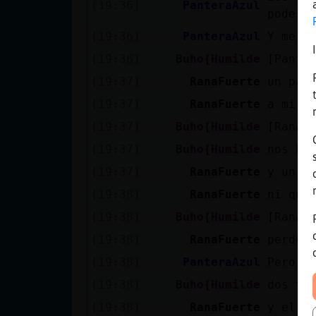
[19:36]
PanteraAzul
poder 
[19:36]
PanteraAzul
Y me g
[19:36]
Buho{Humilde
[Pante
[19:37]
RanaFuerte
un pai
[19:37]
RanaFuerte
a mi m
[19:37]
Buho{Humilde
[RanaF
[19:37]
Buho{Humilde
nos ha
[19:37]
RanaFuerte
y un d
[19:38]
RanaFuerte
ni que
[19:38]
Buho{Humilde
[RanaF
[19:38]
RanaFuerte
perdon
[19:38]
PanteraAzul
Pero s
[19:38]
Buho{Humilde
dos to
[19:38]
RanaFuerte
y el t