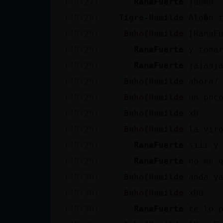
[19:27]
RanaFuerte
jummm
cuenta
[19:28]
Tigre-Humilde
Alg�n 
[19:29]
Buho{Humilde
[RanaF
[19:29]
RanaFuerte
y toma
Reservar
[19:29]
RanaFuerte
jajaaj
alias
[19:29]
Buho{Humilde
ahora?
[19:29]
Buho{Humilde
un poc
Actualizar
[19:29]
Buho{Humilde
xD
contraseña
[19:29]
Buho{Humilde
la vir
[19:29]
RanaFuerte
siii y
[19:29]
RanaFuerte
no me 
Actualizar
[19:30]
Buho{Humilde
anda y
IP virtual
[19:30]
Buho{Humilde
xDD
[19:30]
RanaFuerte
te lo 