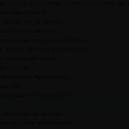
 el centro justo donde estaba los puestos de 
uero Aguila{Letal
, te has ido al centro
 va a costar más caro
imagine ese precio Aguila{Letal
na por el centro o macarena???
es siempre por fuera
ado potente
lvo en breve Aguila{Letal
pasa mas
 pensé que era en un 24 hrs
y que quedarse en casa
arse el termo Buho{Humilde