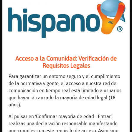
[12:21]
AguilaSinLuces
Top5 lineas en #sevilla: 1º @cocoloko (5.875
Sevillanaalta_79 (4.121) 3º +Santificado (3.
+shaina (3.880) 5º The_Sound (3.814)
[12:21]
AguilaSinLuces
Puedes ver el ranking completo en
http://winstats.es/stats/sevilla_p_aacute_gi
[12:21]
Rata_Verde
Acceso a la Comunidad: Verificación de
Jajaja
Requisitos Legales
[12:21]
Avestruz\Naranja
Para garantizar un entorno seguro y el cumplimiento
tienes madera d arroba Rata_Verde
de la normativa vigente, el acceso a nuestra red de
[12:22]
Rata_Verde
comunicación en tiempo real está limitado a usuarios
Ya lo fui
que hayan alcanzado la mayoría de edad legal (18
años).
[12:22]
Rata_Verde
Y es un cagarro
Al pulsar en 'Confirmar mayoría de edad - Entrar',
[12:22]
Avestruz\Naranja
realizas una declaración responsable manifestando
en q sala
que cumples con este requisito de acceso. Asimismo,