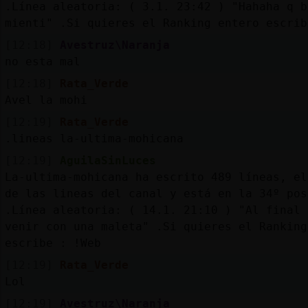
Mis
.Línea aleatoria: ( 3.1. 23:42 ) "Hahaha q b
blogs
mienti" .Si quieres el Ranking entero escrib
[12:18]
Avestruz\Naranja
no esta mal
[12:18]
Rata_Verde
Mis
Avel la mohi
foros
[12:19]
Rata_Verde
.lineas la-ultima-mohicana
[12:19]
AguilaSinLuces
Registr
La-ultima-mohicana ha escrito 489 líneas, el
un
de las lineas del canal y está en la 34º pos
canal
.Línea aleatoria: ( 14.1. 21:10 ) "Al final 
venir con una maleta" .Si quieres el Ranking
escribe : !Web
Más
[12:19]
Rata_Verde
gestion
Lol
[12:19]
Avestruz\Naranja