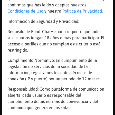
confirmas que has leído y aceptas nuestras
[12:23]
Rata_Verde
Condiciones de Uso
y nuestra
Política de Privacidad
.
Asturias
[12:23]
Avestruz\Naranja
Información de Seguridad y Privacidad:
ahhhh
Requisito de Edad: ChatHispano requiere que todos
[12:23]
Rata_Verde
sus usuarios tengan 18 años o más para participar. El
Yo prefiero joder q ser arroba
acceso a perfiles que no cumplan este criterio está
[12:23]
Avestruz\Naranja
restringido.
hace mucho d eso?
Cumplimiento Normativo: En cumplimiento de la
[12:23]
Avestruz\Naranja
legislación de servicios de la sociedad de la
jajajajajaj
información, registramos los datos técnicos de
[12:23]
Rata_Verde
conexión (IP y puerto) por un periodo de 12 meses.
Uno poco
Responsabilidad: Como plataforma de comunicación
[12:23]
Avestruz\Naranja
abierta, cada usuario es responsable del
ya somos dos
cumplimiento de las normas de convivencia y del
[12:23]
AguilaSinLuces
contenido que genera en las salas.
La galleta de la suerte para Rata_Verde. A l