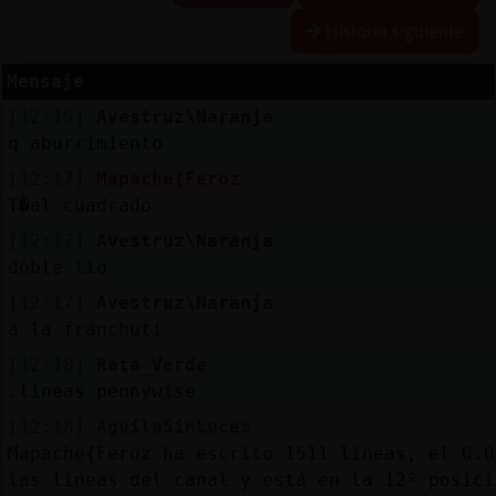
Historia siguiente
Mensaje
Reserva
[12:15]
Avestruz\Naranja
alias
q aburrimiento
[12:17]
Mapache{Feroz
T�al cuadrado
Actuali
[12:17]
Avestruz\Naranja
contras
doble tio
[12:17]
Avestruz\Naranja
a la franchuti
Actuali
[12:18]
Rata_Verde
IP
.lineas pennywise
virtual
[12:18]
AguilaSinLuces
Mapache{Feroz ha escrito 1511 líneas, el 0.0
las lineas del canal y está en la 12º posici