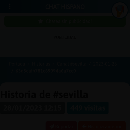
CHAT HISPANO
¡Chatea sin publicidad!
PUBLICIDAD
Iniciar
sesión
Portada
Historias
Canal #sevilla
2023-01-28
63d5cafb781c69094a6a7cc0
¡Chatea
sin
publici
Historia de #sevilla
28/01/2023 12:15
449 visitas
Crear
una
Reportar
Historia anterior
cuenta