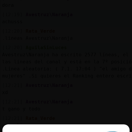
dora
[12:19]
Avestruz\Naranja
achusss
[12:20]
Rata_Verde
.lineas Avestruz\Naranja
[12:20]
AguilaSinLuces
Avestruz\Naranja ha escrito 2577 líneas, el 
las lineas del canal y está en la 7º posició
.Línea aleatoria: ( 7.1. 17:04 ) "el amigo d
mujeres" .Si quieres el Ranking entero escri
[12:21]
Avestruz\Naranja
xd
[12:21]
Avestruz\Naranja
t gano y todo
[12:21]
Rata_Verde
.top.lineas