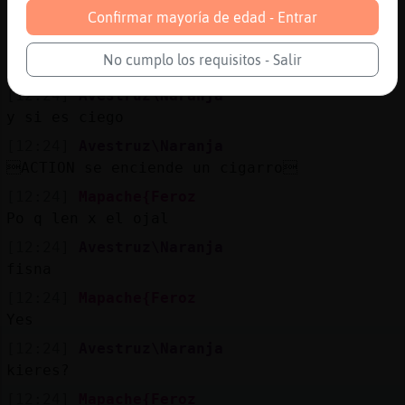
del novio su novia siempre es la más bella.
Confirmar mayoría de edad - Entrar
[12:23]
Rata_Verde
No cumplo los requisitos - Salir
.suerte
[12:24]
Avestruz\Naranja
y si es ciego
[12:24]
Avestruz\Naranja
ACTION se enciende un cigarro
[12:24]
Mapache{Feroz
Po q len x el ojal
[12:24]
Avestruz\Naranja
fisna
[12:24]
Mapache{Feroz
Yes
[12:24]
Avestruz\Naranja
kieres?
[12:24]
Mapache{Feroz