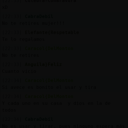
[22:33]
Culebra-ConBravura
xD
[22:33]
CabraDebil
No te retires mujer!!!
[22:33]
Elefante{Respetable
Te lo regalamos
[22:33]
Caracol{DelMonton
No te retires
[22:33]
Anguila}Feliz
Cuanto vicio
[22:34]
Caracol{DelMonton
Si avece es bonito el usar y tira
[22:34]
Caracol{DelMonton
Y cada uno en su casa y dios en la de
todos
[22:34]
CabraDebil
No es usar y tirar, pues ninguno espera más