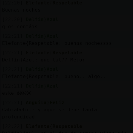
[22:20]
Elefante{Respetable
Buenas noches
[22:20]
Delfin}Azul
q os contáis
[22:21]
Delfin}Azul
Elefante{Respetable: buenas nochessss
[22:21]
Elefante{Respetable
Delfin}Azul: que tal?? Mejor
[22:21]
Delfin}Azul
Elefante{Respetable: bueno.. algo..
[22:21]
Delfin}Azul
eske 🥶🥶🥶
[22:21]
Anguila}Feliz
CabraDebil: y aque se debe tanta
profundidad
[22:22]
Elefante{Respetable