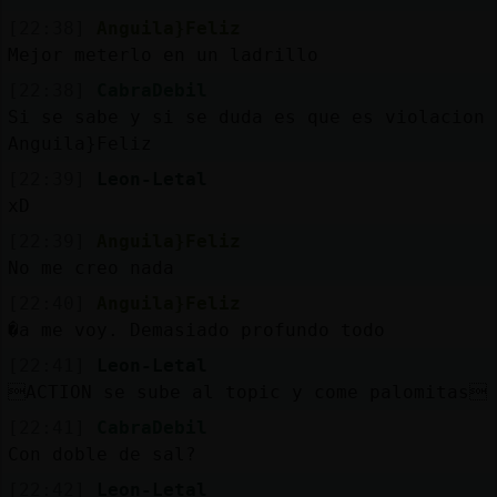
[22:38]
Anguila}Feliz
Mejor meterlo en un ladrillo
[22:38]
CabraDebil
Si se sabe y si se duda es que es violacion
Anguila}Feliz
[22:39]
Leon-Letal
xD
[22:39]
Anguila}Feliz
No me creo nada
[22:40]
Anguila}Feliz
�a me voy. Demasiado profundo todo
[22:41]
Leon-Letal
ACTION se sube al topic y come palomitas
[22:41]
CabraDebil
Con doble de sal?
[22:42]
Leon-Letal