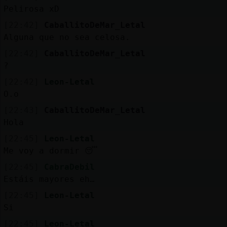
Pelirosa xD
[22:42]
CaballitoDeMar_Letal
Alguna que no sea celosa.
[22:42]
CaballitoDeMar_Letal
?
[22:42]
Leon-Letal
O.o
[22:43]
CaballitoDeMar_Letal
Hola
[22:45]
Leon-Letal
Me voy a dormir 😴
[22:45]
CabraDebil
Estáis mayores eh…
[22:45]
Leon-Letal
Si
[22:45]
Leon-Letal