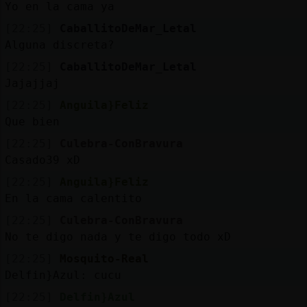
Yo en la cama ya
[22:25]
CaballitoDeMar_Letal
Alguna discreta?
[22:25]
CaballitoDeMar_Letal
Jajajjaj
[22:25]
Anguila}Feliz
Que bien
[22:25]
Culebra-ConBravura
Casado39 xD
[22:25]
Anguila}Feliz
En la cama calentito
[22:25]
Culebra-ConBravura
No te digo nada y te digo todo xD
[22:25]
Mosquito-Real
Delfin}Azul: cucu
[22:25]
Delfin}Azul