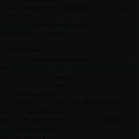
[22:38]
Delfin}Azul
Caracol{DelMonton: simplemente yo no busco
literallll
[22:38]
Elefante{Respetable
Leon-Letal: o calipso??
[22:38]
Delfin}Azul
jajajajajakaa
[22:38]
Elefante{Respetable
XD
[22:38]
Caracol{DelMonton
El ratito y cada uno a su casa
[22:38]
Leon-Letal
Sois vosotros lo que vais desesperados
[22:38]
Anguila}Feliz
�a no se sabe si es violaci󮠯 consentido
[22:38]
Leon-Letal
Detrás nuestra