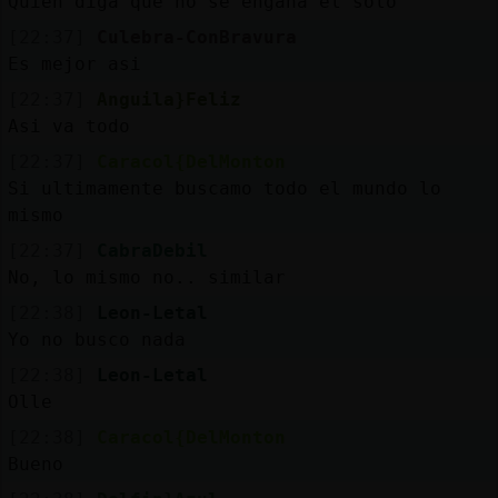
Quien diga que no se engaña el solo
[22:37]
Culebra-ConBravura
Es mejor asi
[22:37]
Anguila}Feliz
Asi va todo
[22:37]
Caracol{DelMonton
Si ultimamente buscamo todo el mundo lo
mismo
[22:37]
CabraDebil
No, lo mismo no.. similar
[22:38]
Leon-Letal
Yo no busco nada
[22:38]
Leon-Letal
Olle
[22:38]
Caracol{DelMonton
Bueno