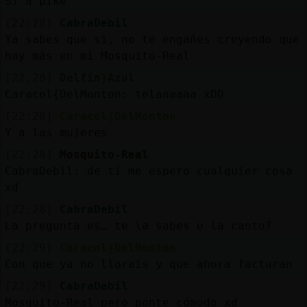
Si a pike
[22:28]
CabraDebil
Ya sabes que si, no te engañes creyendo que
hay más en mi Mosquito-Real
[22:28]
Delfin}Azul
Caracol{DelMonton: telaaaaaa xDD
[22:28]
Caracol{DelMonton
Y a las mujeres
[22:28]
Mosquito-Real
CabraDebil: de tí me espero cualquier cosa
xd
[22:28]
CabraDebil
La pregunta es… te la sabes o la canto?
[22:29]
Caracol{DelMonton
Con que ya no llorais y que ahora facturan
[22:29]
CabraDebil
Mosquito-Real pero ponte cómodo xd