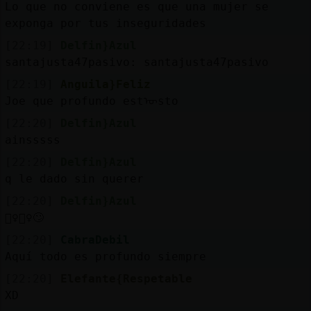
Lo que no conviene es que una mujer se
exponga por tus inseguridades
[22:19]
Delfin}Azul
santajusta47pasivo: santajusta47pasivo
[22:19]
Anguila}Feliz
Joe que profundo estᠥsto
[22:20]
Delfin}Azul
ainsssss
[22:20]
Delfin}Azul
q le dado sin querer
[22:20]
Delfin}Azul
🤦‍♀️🤦‍♀️🙄
[22:20]
CabraDebil
Aquí todo es profundo siempre
[22:20]
Elefante{Respetable
XD