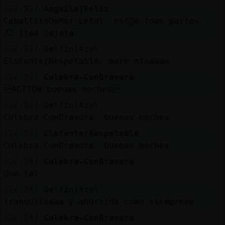
[22:22]
Anguila}Feliz
CaballitoDeMar_Letal: est᳠e toas partes .
JJ jjaa jajaja
[22:23]
Delfin}Azul
Elefante{Respetable: mare miaaaaa
[22:23]
Culebra-ConBravura
ACTION buenas noches
[22:23]
Delfin}Azul
Culebra-ConBravura: buenas noches
[22:23]
Elefante{Respetable
Culebra-ConBravura: buenas noches
[22:24]
Culebra-ConBravura
Que tal
[22:24]
Delfin}Azul
tranquilaaaa y aburrida como siempreee
[22:24]
Culebra-ConBravura