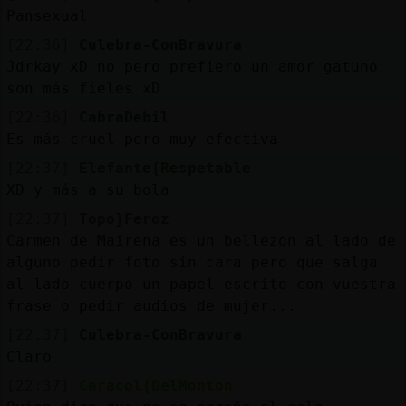
Pansexual
[22:36]
Culebra-ConBravura
Jdrkay xD no pero prefiero un amor gatuno
son más fieles xD
[22:36]
CabraDebil
Es más cruel pero muy efectiva
[22:37]
Elefante{Respetable
XD y más a su bola
[22:37]
Topo}Feroz
Carmen de Mairena es un bellezon al lado de
alguno pedir foto sin cara pero que salga
al lado cuerpo un papel escrito con vuestra
frase o pedir audios de mujer...
[22:37]
Culebra-ConBravura
Claro
[22:37]
Caracol{DelMonton