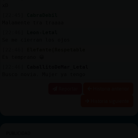
xD
[22:45]
CabraDebil
Malamente tra traaaa
[22:46]
Leon-Letal
Se me cierran los ojos
[22:46]
Elefante{Respetable
Es temprano 😀
[22:46]
CaballitoDeMar_Letal
Busco novia. Mujer ya tengo
Reportar
Historia anterior
Historia siguiente
PUBLICIDAD