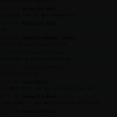
Ehhh brooo cogedlo ai
[22:27]
Mosquito-Real
Cuidado con lo que coges bro
[22:27]
Mosquito-Real
XD
[22:27]
CaballitoDeMar_Letal
Ahora te paso una factura
[22:27]
Caracol{DelMonton
Que daño a echo la shakira
[22:27]
Caracol{DelMonton
Con la cancion
[22:28]
CabraDebil
La del hotel pa que no te pillen xd
[22:28]
Mosquito-Real
CabraDebil: que materialista ere joia
[22:28]
Anguila}Feliz