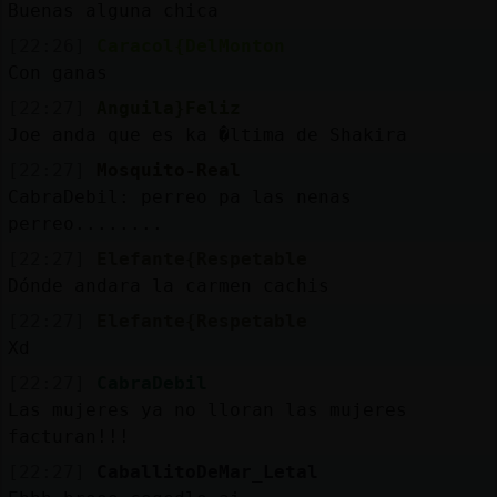
Buenas alguna chica
[22:26]
Caracol{DelMonton
Con ganas
[22:27]
Anguila}Feliz
Joe anda que es ka �ltima de Shakira
[22:27]
Mosquito-Real
CabraDebil: perreo pa las nenas
perreo........
[22:27]
Elefante{Respetable
Dónde andara la carmen cachis
[22:27]
Elefante{Respetable
Xd
[22:27]
CabraDebil
Las mujeres ya no lloran las mujeres
facturan!!!
[22:27]
CaballitoDeMar_Letal