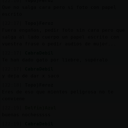
[22:16]
Topo}Feroz
Que no salga cara pero si foto con papel
M
is
r
o
s
escrito
fo
[22:17]
Topo}Feroz
Fuera engaños, pedir foto sin cara pero que
salga al lado cuerpo un papel escrito con
R
e
g
s
r
a
r
n
a
n
a
vuestra frase o pedir audios de mujer...
[22:17]
CabraDebil
Te han dado gato por liebre, supéralo
[22:17]
CabraDebil
y deja de dar x saco
[22:18]
Topo}Feroz
Eres de eso que mientes peligrosa no te
conviene
[22:19]
Delfin}Azul
buenas nochesssss
[22:19]
CabraDebil