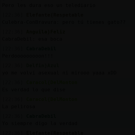
Pero les dura eso un telediario
[22:36]
Elefante{Respetable
Culebra-ConBravura: pero tú tienes gato??
[22:36]
Anguila}Feliz
CabraDebil: esa boca
[22:36]
CabraDebil
Perdooooooooon!!!
[22:36]
Delfin}Azul
yo me volví asexual ni mirooo yaaa xDD
[22:36]
Caracol{DelMonton
Es verdad lo que dise
[22:36]
Caracol{DelMonton
La pelirosa
[22:36]
CabraDebil
Yo siempre digo la verdad
[22:36]
Elefante{Respetable