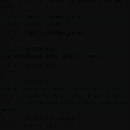
Delfin}Azul: si el fin de semana viene más
frío
[22:22]
CaballitoDeMar_Letal
Alguna se deja enga񡲨
[22:22]
CaballitoDeMar_Letal
?
[22:22]
Delfin}Azul
Elefante{Respetable más no creooo
[22:22]
Delfin}Azul
prrrr
[22:22]
Topo}Feroz
Fuera engaños y estafas, pedir foto sin
cara pero que salga al lado cuerpo un papel
escrito con vuestra frase o pedir audios de
mujer...
[22:22]
Elefante{Respetable
Si eso dijeron en la tele