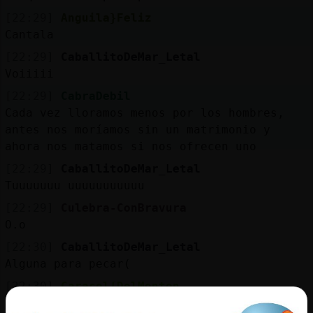
[22:29]
Anguila}Feliz
Cantala
[22:29]
CaballitoDeMar_Letal
Voiiiii
[22:29]
CabraDebil
Cada vez lloramos menos por los hombres,
antes nos moríamos sin un matrimonio y
ahora nos matamos si nos ofrecen uno
[22:29]
CaballitoDeMar_Letal
Tuuuuuuu uuuuuuuuuuu
[22:29]
Culebra-ConBravura
O.o
[22:30]
CaballitoDeMar_Letal
Alguna para pecar(
[22:30]
Caracol{DelMonton
🤦🏽‍♂️🤦🏽‍♂️🤦🏽‍♂️🤦🏽‍♂️