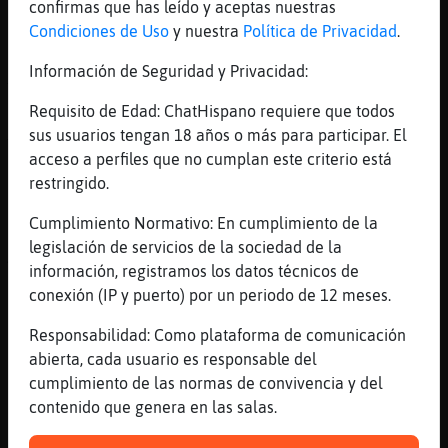
confirmas que has leído y aceptas nuestras
[22:31]
Culebra-ConBravura
Condiciones de Uso
y nuestra
Política de Privacidad
.
Es mejor despacio y con buena letra
[22:31]
CabraDebil
Información de Seguridad y Privacidad:
Y dormir sola después
Requisito de Edad: ChatHispano requiere que todos
[22:32]
Caracol{DelMonton
sus usuarios tengan 18 años o más para participar. El
Tu lo que quieres es usar y tira
acceso a perfiles que no cumplan este criterio está
[22:32]
Anguila}Feliz
restringido.
Como de cortos?CabraDebil
Cumplimiento Normativo: En cumplimiento de la
[22:32]
Culebra-ConBravura
legislación de servicios de la sociedad de la
Así es
información, registramos los datos técnicos de
[22:32]
Caracol{DelMonton
conexión (IP y puerto) por un periodo de 12 meses.
Pues yo no busco usar y tira
Responsabilidad: Como plataforma de comunicación
[22:32]
CabraDebil
abierta, cada usuario es responsable del
Caracol{DelMonton me gustan los parques de
cumplimiento de las normas de convivencia y del
atracciones, me subo, me divierto y me voy
contenido que genera en las salas.
a mi casa