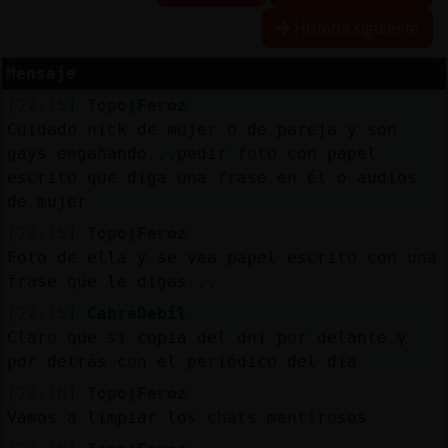
Historia siguiente
R
e
s
e
r
v
a
lia
s
r a
Mensaje
[22:15]
Topo}Feroz
Cuidado nick de mujer o de pareja y son
A
c
tu
a
liz
r
o
n
tr
a
s
e
ñ
a
gays engañando...pedir foto con papel
a
c
escrito que diga una frase en él o audios
de mujer
[22:15]
Topo}Feroz
A
c
tu
a
liz
a
ir
tu
a
Foto de ella y se vea papel escrito con una
r IP
frase que le digas...
v
l
[22:15]
CabraDebil
Claro que si copia del dni por delante y
por detrás con el periódico del día
M
is
lo
g
s
[22:16]
Topo}Feroz
b
Vamos a limpiar los chats mentirosos