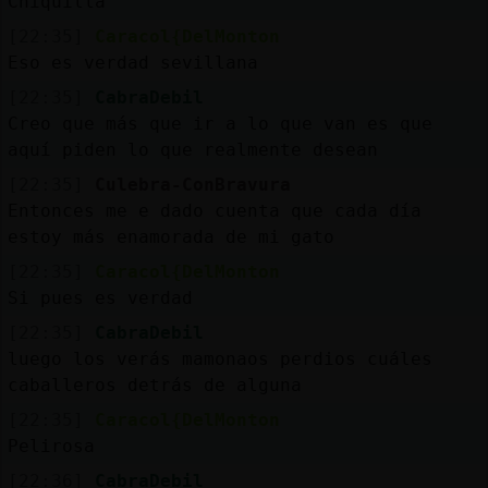
Chiquilla
[22:35]
Caracol{DelMonton
Eso es verdad sevillana
[22:35]
CabraDebil
Creo que más que ir a lo que van es que
aquí piden lo que realmente desean
[22:35]
Culebra-ConBravura
Entonces me e dado cuenta que cada día
estoy más enamorada de mi gato
[22:35]
Caracol{DelMonton
Si pues es verdad
[22:35]
CabraDebil
luego los verás mamonaos perdios cuáles
caballeros detrás de alguna
[22:35]
Caracol{DelMonton
Pelirosa
[22:36]
CabraDebil