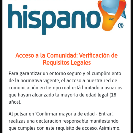
[22:30]
CaballitoDeMar_Letal
?
[22:30]
Culebra-ConBravura
🤣🤣🤣🤣
[22:31]
CabraDebil
Comete un dulce a las 2 de la mañna que es
el único pecado que te espera xd
Acceso a la Comunidad: Verificación de
Requisitos Legales
[22:31]
Culebra-ConBravura
xD
Para garantizar un entorno seguro y el cumplimiento
[22:31]
CabraDebil
de la normativa vigente, el acceso a nuestra red de
maduro5270 en absoluto, yo adoro a los
comunicación en tiempo real está limitado a usuarios
hombres … a ratos cortos.
que hayan alcanzado la mayoría de edad legal (18
años).
[22:31]
Culebra-ConBravura
Jajajajaja
Al pulsar en 'Confirmar mayoría de edad - Entrar',
[22:31]
Caracol{DelMonton
realizas una declaración responsable manifestando
Claro
que cumples con este requisito de acceso. Asimismo,