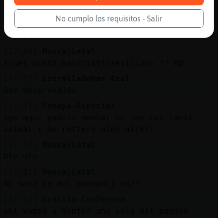
ainssssss
No cumplo los requisitos - Salir
[17:15]
Cobaya-Especial
jajajaja
[17:16]
Mosca}Letal
Traes pasta masajist47sevillano ?? XD
[17:17]
EstrellaDeMar_Azul
Que desprendido
[17:17]
Cobaya-Especial
oye aqui podeis montar un zoo con tanto
animal ( me refiero alos nicks)
[17:17]
Mosca}Letal
Ole ole
[17:17]
Mosca}Letal
No será la del monopoli no??
[17:17]
Ardilla-ConPereza
aki vamos a montar una sala del panico