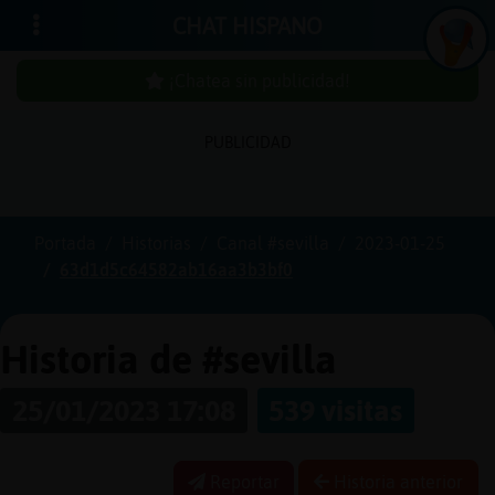
CHAT HISPANO
¡Chatea sin publicidad!
PUBLICIDAD
Iniciar
sesión
Portada
Historias
Canal #sevilla
2023-01-25
63d1d5c64582ab16aa3b3bf0
¡Chatea
sin
publici
Historia de #sevilla
25/01/2023 17:08
539 visitas
Crear
una
Reportar
Historia anterior
cuenta