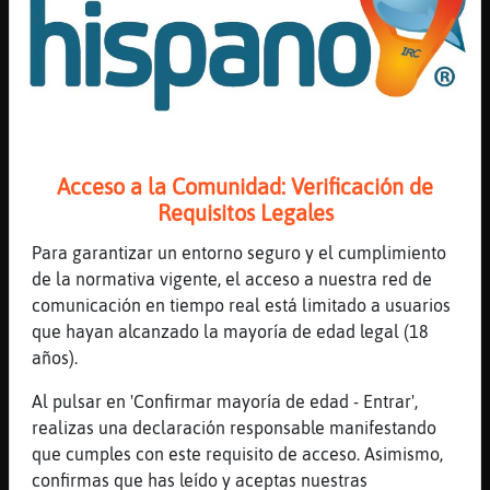
[Ardilla-ConPereza] nada soy asin encantada
[17:13]
Ardilla-ConPereza
ya te veo eres la alegria del canal Cobaya-
Especial
[17:13]
Mosca}Letal
Pobrecillo no sabe lo q dice
Acceso a la Comunidad: Verificación de
[17:13]
Lince{Respetable
Requisitos Legales
po la lleva clara en la vida 😂
Para garantizar un entorno seguro y el cumplimiento
[17:14]
Cobaya-Especial
de la normativa vigente, el acceso a nuestra red de
[Ardilla-ConPereza] que va hombre solo
comunicación en tiempo real está limitado a usuarios
tengo intolerancia a gilis por lo demas
que hayan alcanzado la mayoría de edad legal (18
bien xd
años).
[17:14]
Ardilla-ConPereza
Cobaya-Especial pobrecilla q me a salio con
Al pulsar en 'Confirmar mayoría de edad - Entrar',
alergias xDD
realizas una declaración responsable manifestando
que cumples con este requisito de acceso. Asimismo,
[17:14]
Lince{Respetable
confirmas que has leído y aceptas nuestras
gilis? te insulté toxica de mierd