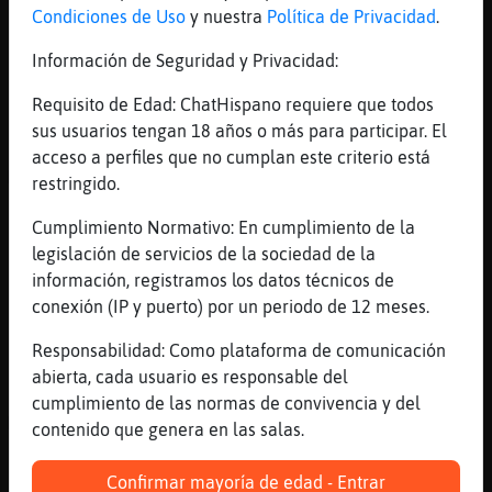
Condiciones de Uso
y nuestra
Política de Privacidad
.
[17:14]
Cobaya-Especial
[Ardilla-ConPereza] xddddddddddd
Información de Seguridad y Privacidad:
[17:15]
EstrellaDeMar_Azul
Requisito de Edad: ChatHispano requiere que todos
Llegue tarde xD
sus usuarios tengan 18 años o más para participar. El
[17:15]
Mosca}Letal
acceso a perfiles que no cumplan este criterio está
Mae mia
restringido.
[17:15]
Cobaya-Especial
Cumplimiento Normativo: En cumplimiento de la
pero que ha dicho xd
legislación de servicios de la sociedad de la
[17:15]
Cobaya-Especial
información, registramos los datos técnicos de
jajajajajaja
conexión (IP y puerto) por un periodo de 12 meses.
[17:15]
Ardilla-ConPereza
Responsabilidad: Como plataforma de comunicación
le pudo la presion
abierta, cada usuario es responsable del
[17:15]
Mosca}Letal
cumplimiento de las normas de convivencia y del
Masajist47sevillano buenas
contenido que genera en las salas.
[17:15]
Cobaya-Especial
Confirmar mayoría de edad - Entrar
oh pobre no me aguanto medio asalto