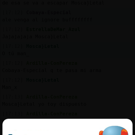
de esa se va a escapar Mosca}Letal
[17:12]
Cobaya-Especial
ale venga al ignore buffffffff
[17:12]
EstrellaDeMar_Azul
Jajajajaja Mosca}Letal
[17:12]
Mosca}Letal
O tú man_
[17:12]
Ardilla-ConPereza
Cobaya-Especial q te pasa mi arma
[17:12]
Mosca}Letal
Man_x
[17:13]
Ardilla-ConPereza
Mosca}Letal yo toy dispuesto
[17:13]
Ardilla-ConPereza
xD
[17:13]
Cobaya-Especial