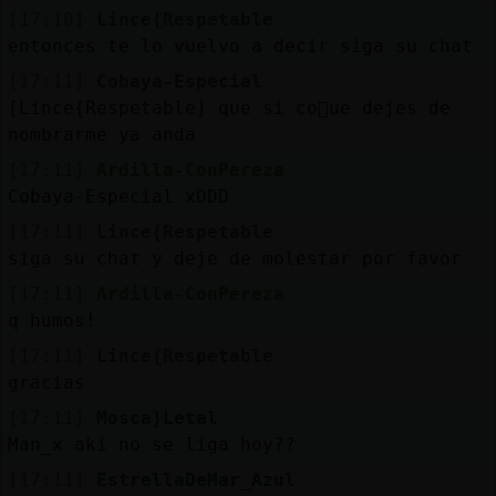
Mis
[17:10]
Lince{Respetable
blogs
entonces te lo vuelvo a decir siga su chat
[17:11]
Cobaya-Especial
[Lince{Respetable] que si co񯠱ue dejes de
nombrarme ya anda
Mis
foros
[17:11]
Ardilla-ConPereza
Cobaya-Especial xDDD
[17:11]
Lince{Respetable
siga su chat y deje de molestar por favor
Registr
un
[17:11]
Ardilla-ConPereza
canal
q humos!
[17:11]
Lince{Respetable
gracias
[17:11]
Mosca}Letal
Más
Man_x aki no se liga hoy??
gestion
[17:11]
EstrellaDeMar_Azul