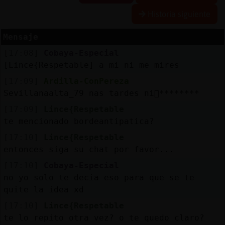
Historia siguiente
Mensaje
Reserva
[17:08]
Cobaya-Especial
alias
[Lince{Respetable] a mi ni me mires
[17:09]
Ardilla-ConPereza
Sevillanaalta_79 nas tardes ni񡠺********
Actuali
[17:09]
Lince{Respetable
contras
te mencionado bordeantipatica?
[17:10]
Lince{Respetable
entonces siga su chat por favor...
Actuali
[17:10]
Cobaya-Especial
IP
no yo solo te decia eso para que se te
virtual
quite la idea xd
[17:10]
Lince{Respetable
te lo repito otra vez? o te quedo claro?