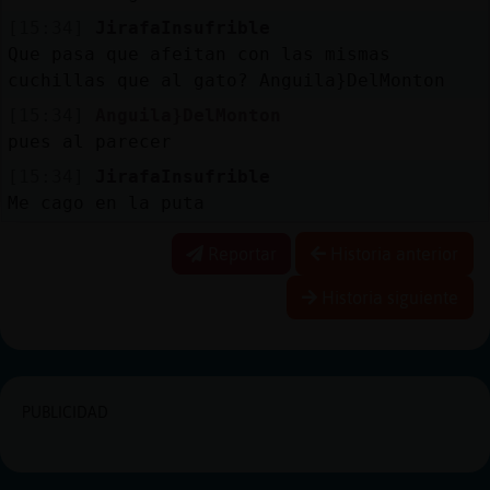
[15:34]
JirafaInsufrible
Que pasa que afeitan con las mismas
cuchillas que al gato? Anguila}DelMonton
[15:34]
Anguila}DelMonton
pues al parecer
[15:34]
JirafaInsufrible
Me cago en la puta
Reportar
Historia anterior
Historia siguiente
PUBLICIDAD