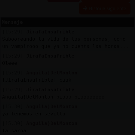
Historia siguiente
Mensaje
Reserva
[15:29]
JirafaInsufrible
alias
Sabooreando la vida de las personas, como
un vampirooo que ya no cuenta las horas...
[15:29]
JirafaInsufrible
Actuali
Oleee
contras
[15:29]
Anguila}DelMonton
[JirafaInsufrible] cuak
[15:29]
JirafaInsufrible
Actuali
Anguila}DelMonton piooo pioooooooo
IP
[15:30]
Anguila}DelMonton
virtual
ya tenemos en sevilla
[15:30]
Anguila}DelMonton
la sarna