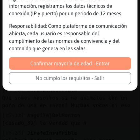
[15:32]
Anguila}DelMonton
información, registramos los datos técnicos de
si
conexión (IP y puerto) por un periodo de 12 meses.
[15:32]
JirafaInsufrible
Responsabilidad: Como plataforma de comunicación
Hombre tan inculto no soy
abierta, cada usuario es responsable del
[15:32]
Anguila}DelMonton
cumplimiento de las normas de convivencia y del
pues estamos en alerta por sarna
contenido que genera en las salas.
[15:32]
JirafaInsufrible
Jajajajajajajaja
Confirmar mayoría de edad - Entrar
[15:32]
JirafaInsufrible
No cumplo los requisitos - Salir
Bueno escucha
[15:32]
JirafaInsufrible
Que somos nosotros si no animales con un
poco de uso de razon? Muchas veces ni eso
[15:33]
Anguila}DelMonton
[casado_39] la verdad que n
[15:33]
JirafaInsufrible