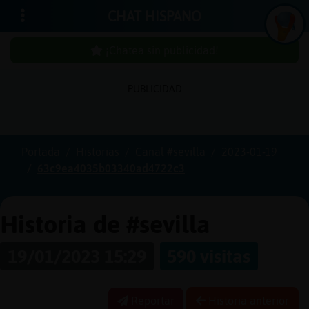
CHAT HISPANO
¡Chatea sin publicidad!
PUBLICIDAD
Iniciar
sesión
Portada
Historias
Canal #sevilla
2023-01-19
63c9ea4035b03340ad4722c3
¡Chatea
sin
publici
Historia de #sevilla
19/01/2023 15:29
590 visitas
Crear
una
Reportar
Historia anterior
cuenta