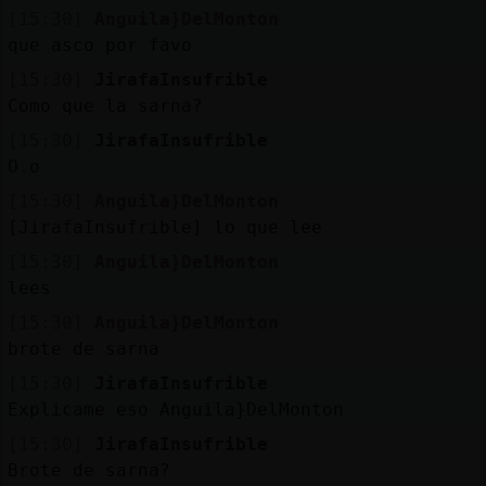
Mis
[15:30]
Anguila}DelMonton
blogs
que asco por favo
[15:30]
JirafaInsufrible
Como que la sarna?
Mis
[15:30]
JirafaInsufrible
foros
O.o
[15:30]
Anguila}DelMonton
[JirafaInsufrible] lo que lee
Registr
[15:30]
Anguila}DelMonton
un
lees
canal
[15:30]
Anguila}DelMonton
brote de sarna
[15:30]
JirafaInsufrible
Explicame eso Anguila}DelMonton
Más
gestion
[15:30]
JirafaInsufrible
Brote de sarna?