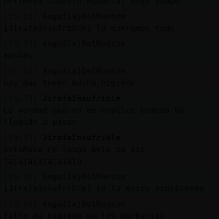
peliRosa todavia aguanto, sigo guapo
[15:33]
Anguila}DelMonton
[JirafaInsufrible] lo queremos todo
[15:33]
Anguila}DelMonton
ansias
[15:33]
Anguila}DelMonton
hay que tener mucha higiene
[15:33]
JirafaInsufrible
La verdad que no me explico comooo ha
llegado a pasar
[15:33]
JirafaInsufrible
peliRosa no tengo pelo pa eso
jajajajajajajaja
[15:34]
Anguila}DelMonton
[JirafaInsufrible] te lo estoy explicando
[15:34]
Anguila}DelMonton
falta de higiene en las barberias