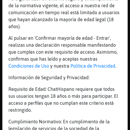
Viene*
de la normativa vigente, el acceso a nuestra red de
[15:31]
JirafaInsufrible
comunicación en tiempo real está limitado a usuarios
Jajajajajajajajaajajaja
que hayan alcanzado la mayoría de edad legal (18
años).
[15:31]
Anguila}DelMonton
pues exige higiene
Al pulsar en 'Confirmar mayoría de edad - Entrar',
[15:32]
JirafaInsufrible
realizas una declaración responsable manifestando
Hombre yo se que mi peluquero es muu limpio
que cumples con este requisito de acceso. Asimismo,
aparte de trabajar de putisima madre
confirmas que has leído y aceptas nuestras
Condiciones de Uso
y nuestra
Política de Privacidad
.
[15:32]
Anguila}DelMonton
sabes de donde viene la sarna
Información de Seguridad y Privacidad:
[15:32]
JirafaInsufrible
Requisito de Edad: ChatHispano requiere que todos
Pero ya me has dejado rallao
sus usuarios tengan 18 años o más para participar. El
[15:32]
Anguila}DelMonton
acceso a perfiles que no cumplan este criterio está
se contagia de los gatos
restringido.
[15:32]
JirafaInsufrible
Cumplimiento Normativo: En cumplimiento de la
De los animales no?
legislación de servicios de la sociedad de la