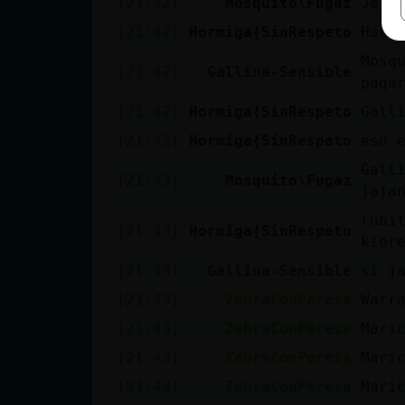
[21:42]
Mosquito\Fugaz
Jaja
[21:42]
Hormiga{SinRespeto
Hace 
Mosq
[21:42]
Gallina-Sensible
paga
[21:42]
Hormiga{SinRespeto
Galli
[21:42]
Hormiga{SinRespeto
eso e
Gall
[21:43]
Mosquito\Fugaz
jaja
rubi
[21:43]
Hormiga{SinRespeto
kiere
[21:43]
Gallina-Sensible
si j
[21:43]
ZebraConPereza
Warr
[21:43]
ZebraConPereza
Mari
[21:43]
ZebraConPereza
Mari
[21:43]
ZebraConPereza
Mari