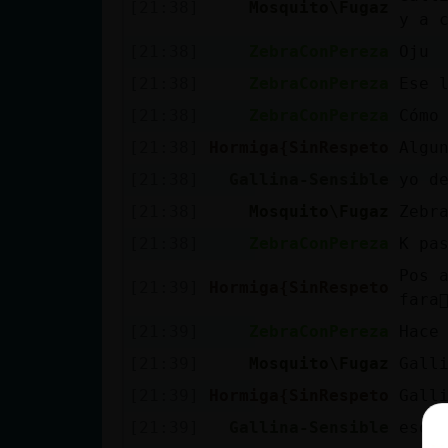
[21:38]
Mosquito\Fugaz
y a c
[21:38]
ZebraConPereza
Oju
[21:38]
ZebraConPereza
Ese 
[21:38]
ZebraConPereza
Cómo
[21:38]
Hormiga{SinRespeto
Algun
[21:38]
Gallina-Sensible
yo d
[21:38]
Mosquito\Fugaz
Zebr
[21:38]
ZebraConPereza
K pa
Pos 
[21:39]
Hormiga{SinRespeto
fara
[21:39]
ZebraConPereza
Hace
[21:39]
Mosquito\Fugaz
Gall
[21:39]
Hormiga{SinRespeto
Galli
[21:39]
Gallina-Sensible
eso 