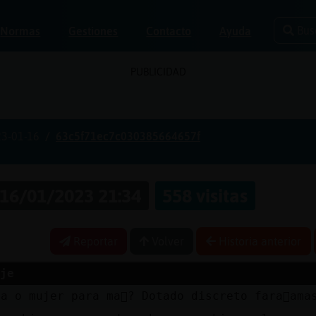
Bus
Normas
Gestiones
Contacto
Ayuda
PUBLICIDAD
3-01-16
63c5f71ec7c030385664657f
16/01/2023 21:34
558 visitas
Reportar
Volver
Historia anterior
je
a o mujer para ma񡮡? Dotado discreto fara󮠣ama