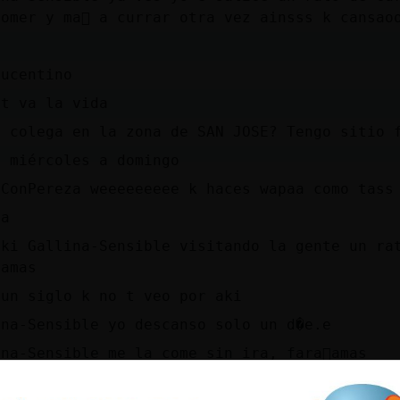
omer y ma񡮡 a currar otra vez ainsss k cansao
lucentino
 t va la vida
 colega en la zona de SAN JOSE? Tengo sitio f
e miércoles a domingo
aConPereza weeeeeeeee k haces wapaa como tass
sa
aki Gallina-Sensible visitando la gente un ra
amas
 un siglo k no t veo por aki
ina-Sensible yo descanso solo un d�e.e
na-Sensible me la come sin ira, fara󮠣amas
es una putada Mosquito\Fugaz