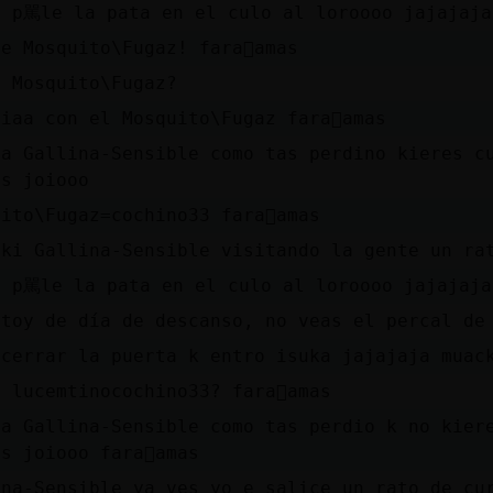
a p駡le la pata en el culo al loroooo jajajaja
e Mosquito\Fugaz! fara󮠣amas
e Mosquito\Fugaz?
iaa con el Mosquito\Fugaz fara󮠣amas
a Gallina-Sensible como tas perdi󠫠no kieres c
es joiooo
ito\Fugaz=cochino33 fara󮠣amas
aki Gallina-Sensible visitando la gente un ra
a p駡le la pata en el culo al loroooo jajajaja 
stoy de día de descanso, no veas el percal de
 cerrar la puerta k entro isuka jajajaja muac
 lucemtinocochino33? fara󮠣amas
sa Gallina-Sensible como tas perdio k no kier
s joiooo fara󮠣amas
na-Sensible ya ves yo e sali󠨡ce un rato de cur