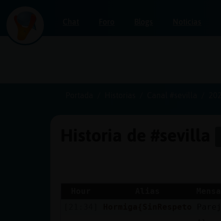
Chat
Foro
Blogs
Noticias
Iniciar
sesión
Portada
Historias
Canal #sevilla
202
Historia de #sevilla
¡Chatea
sin
publicidad!
Hour
Alias
Mensa
[21:34]
Hormiga{SinRespeto
Parej
Crear
una