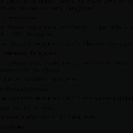
na chica para quedar ahora yo chico solo en c
llana rosales carmona fara󮠣amas
a remuaaaaaaa
aa alguna chica para charlarrr... que quiera 
d...???' fara󮠣amas
ina-Sensible muackiss wapiii t�wenoo jajajaja
 remuaaaa fara󮠣amas
....alguna interesada para charlasa de algo..
ooooo????? fara󮠣amas
 que os conyaais fara󮠣amas
se Mosquito\Fugaz!
na-Sensible muackiss wapiii tio wenoo jajajaj
miaa con el loroooo
a zona arahal Sevilla? fara󮠣amas
fara󮠣amas