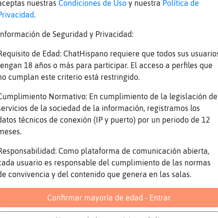
aceptas nuestras
Condiciones de Uso
y nuestra
Política de
na-Sensible ya ves yo e sali󠨡ce un rato de cur
Privacidad
.
omer y ma񡮡 a currar otra vez ainsss k cansaoo
Información de Seguridad y Privacidad:
ara󮠣amas
Requisito de Edad: ChatHispano requiere que todos sus usuario
s noches a casi todos fara󮠣amas
tengan 18 años o más para participar. El acceso a perfiles que
ucentinocochino fara󮠣amas
no cumplan este criterio está restringido.
ina-Sensible yaaaa y m᳠ahora robos k si no se
Cumplimiento Normativo: En cumplimiento de la legislación de
s a tener k kedar encerraos sin salir..... Xk
servicios de la sociedad de la información, registramos los
oniendo la cosa
datos técnicos de conexión (IP y puerto) por un periodo de 12
tino33 me amazzzz jajaja fara󮠣amas
meses.
ay jajaja exacto ca loco con su tema
Responsabilidad: Como plataforma de comunicación abierta,
 miercoles a domingo fara󮠣amas
cada usuario es responsable del cumplimiento de las normas
taguarrita_43100 weeeeee k haces wapaa como ta
de convivencia y del contenido que genera en las salas.
a besameeeee k me lavo los dientes vaa babaja
Confirmar mayoría de edad - Entrar
a fara󮠣amas