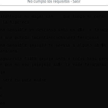
jajaja
No cumplo los requisitos - Salir
un siglo k no t veo por aki fara󮠣amas
uito\Fugaz no digas eso... que luego me ponen
r la hipoteca
na-Sensible yo descanso solo un d�e. e fara󮠣
s una putada lucentinocochino33 fara󮠣amas
ina-Sensible jajajJJ te joesss a alguno abr�k
nananana
taguarrita-43100 jajaja ando x todos laos per
n pos no voy jejejeje as�s la vida fara󮠣amas
aja
a será tu puta madre
co
co
con