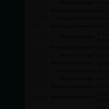
Mis blogs
[21:36]
Mosquito\Fugaz
loca
[21:36]
Hormiga{SinRespeto
hey s
[21:36]
Gallina-Sensible
k as
Mis foros
[21:37]
Hormiga{SinRespeto
Mae m
K pas
[21:37]
Mosquito\Fugaz
pobr
Registrar
[21:37]
Hormiga{SinRespeto
Mosqu
un canal
[21:37]
Mosquito\Fugaz
Pos 
[21:37]
Hormiga{SinRespeto
loca
[21:37]
Gallina-Sensible
yo e
Más
[21:37]
Mosquito\Fugaz
Ouuu
gestiones
[21:37]
Hormiga{SinRespeto
k ase
K pa
[21:38]
Hormiga{SinRespeto
pobre
Galli