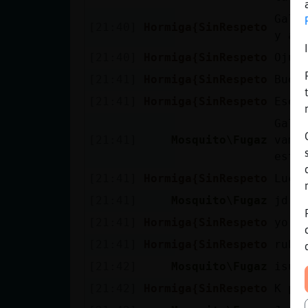
Galli
[21:40]
Hormiga{SinRespeto
y a c
[21:40]
Hormiga{SinRespeto
Oju f
[21:41]
Hormiga{SinRespeto
Buena
[21:41]
Hormiga{SinRespeto
Ese l
Gall
[21:41]
Mosquito\Fugaz
vamo
estᠰ
[21:41]
Hormiga{SinRespeto
Lucen
[21:41]
Mosquito\Fugaz
jdrk
[21:41]
Hormiga{SinRespeto
yo de
[21:41]
Hormiga{SinRespeto
rubi
[21:42]
Mosquito\Fugaz
isuk
[21:42]
Hormiga{SinRespeto
K pas