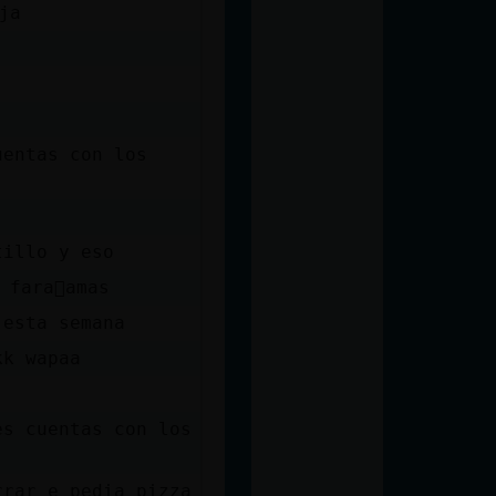
ja
uentas con los
tillo y eso
fara󮠣amas
 esta semana
kk wapaa
es cuentas con los
rar e pedi󠵮a pizza