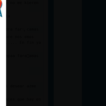
ande no me kieren
 esta
 ahora farᯮ camas
iembre nos emos
ect..... En fin ya
 wapaa fara󮠣amas
xo k desear azme
sonajes que hay en