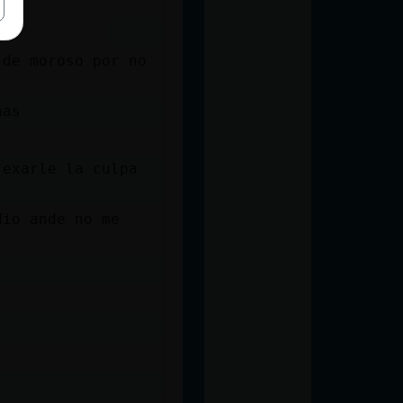
 de moroso por no
aas
 exarle la culpa
dio ande no me