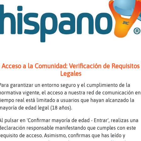
aConPereza jajajaja ando x todos laos perdio 
no voy jejejeje as�s la vida
stoy de dia de descanso, no veas el percal de
a�fara󮠣amas
mos en Sevilla , buscamos a alguien que quede
ina-Sensible ya...... K valla mesesito de dic
asco entre comilonas k si aguanta borrachoss 
abes
Acceso a la Comunidad: Verificación de Requisitos
Legales
 cerrar la puerta k entro isuka jjajaja muackk
ntino este canal es un asco
Para garantizar un entorno seguro y el cumplimiento de la
normativa vigente, el acceso a nuestra red de comunicación en
 eres medio decente no te kieren
tiempo real está limitado a usuarios que hayan alcanzado la
es así
mayoría de edad legal (18 años).
aConPereza este no pero otros....... Dejan mu
Al pulsar en 'Confirmar mayoría de edad - Entrar', realizas una
o jajajajaja
declaración responsable manifestando que cumples con este
osquito\Fugaz jaja pero igual no veas los per
requisito de acceso. Asimismo, confirmas que has leído y
alle