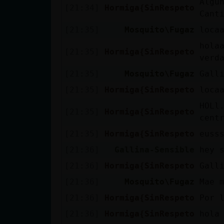
Algu
[21:34]
Hormiga{SinRespeto
cuenta
Canti
[21:35]
Mosquito\Fugaz
loca
hola
[21:35]
Hormiga{SinRespeto
Reservar
verda
alias
[21:35]
Mosquito\Fugaz
Gall
[21:35]
Hormiga{SinRespeto
locaa
HOLl
[21:35]
Hormiga{SinRespeto
Actualizar
centr
contraseña
[21:35]
Hormiga{SinRespeto
eusss
[21:36]
Gallina-Sensible
hey 
[21:36]
Hormiga{SinRespeto
Galli
Actualizar
[21:36]
Mosquito\Fugaz
Mae 
IP virtual
[21:36]
Hormiga{SinRespeto
Por l
[21:36]
Hormiga{SinRespeto
hola 