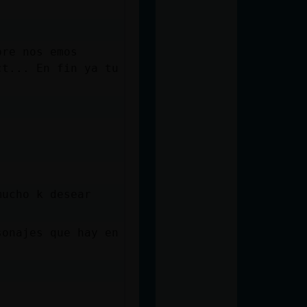
bre nos emos
ct... En fin ya tu
mucho k desear
sonajes que hay en