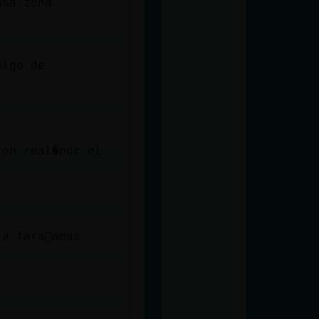
asa zona
algo de
.en real�por el
a fara󮠣amas