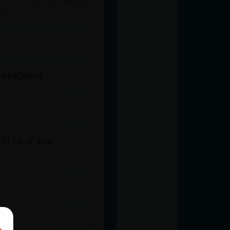
o
ara󮠣amas
tillo y eso