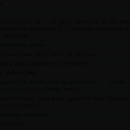
 n
ina-Sensible ya... K valla mesesito de diciem
asco entre comilonas k si aguanta borrachos e
 fara󮠣amas
aConPereza suave
ntinocochino este canal es un asco
 eres medio decente no te kieren
s as�ara󮠣amas
taguarrita_43100 este no pero otros....Dejan 
 casoo jajajaja faraon camas
osquito\Fugaz jaja pero igual no veas los per
lle fara󮠣amas
eeeeeee fara󮠣amas
ara󮠣amas