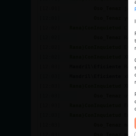
[12:01]
Oso_Tenaz
jaj
[12:01]
Oso_Tenaz
yo 
[12:02]
Rana}ConInquietud
Cla
[12:02]
Oso_Tenaz
Ran
[12:02]
Rana}ConInquietud
Est
[12:02]
Rana}ConInquietud
XDD
[12:03]
Mandril\Eficiente
Ran
[12:03]
Mandril\Eficiente
xD
[12:03]
Rana}ConInquietud
XDD
[12:03]
Oso_Tenaz
uys
[12:03]
Rana}ConInquietud
Emp
[12:03]
Rana}ConInquietud
Emp
[12:03]
Oso_Tenaz
mar
[12:03]
Oso_Tenaz
me 