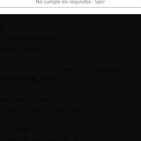
No cumplo los requisitos - Salir
canoa
ss
DD
s palabra empujaaa
 vorveis majara
ajja
dril\Eficiente no saludes mi arma,jajaja
׃7<{Oso_Tenaz}>׏ holaaa
xD
nos dias Oso_Tenaz :****
_Tenaz los bots, tienen lag creo yo
DD
te vi ni�a
 liado con las facturas :P