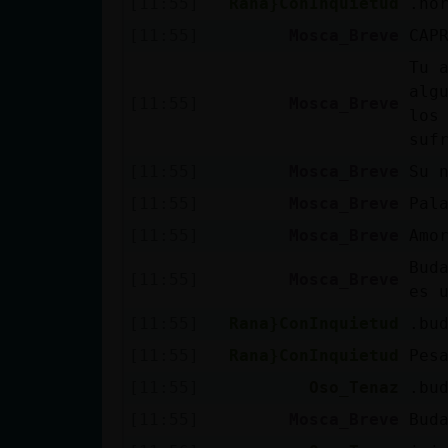
[11:55]
Rana}ConInquietud
.ho
cuenta
[11:55]
Mosca_Breve
CAP
Tu 
alg
[11:55]
Mosca_Breve
Reservar
los
alias
suf
[11:55]
Mosca_Breve
Su 
[11:55]
Mosca_Breve
Pal
Actualizar
[11:55]
Mosca_Breve
Amo
contraseña
Bud
[11:55]
Mosca_Breve
es 
[11:55]
Rana}ConInquietud
.bu
Actualizar
[11:55]
Rana}ConInquietud
Pes
IP virtual
[11:55]
Oso_Tenaz
.bu
[11:55]
Mosca_Breve
Bud