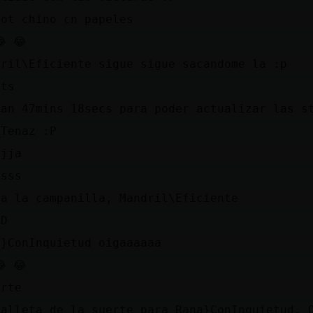
bot chino cn papeles
 😂
dril\Eficiente sigue sigue sacandome la :p
ats
dan 47mins 18secs para poder actualizar las s
_Tenaz :P
ajja
ssss
ra la campanilla, Mandril\Eficiente
DD
a}ConInquietud oigaaaaaa
 😂
erte
galleta de la suerte para Rana}ConInquietud. 