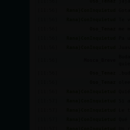
[11:56]
Oso_Tenaz
jaj
Mis blogs
[11:56]
Rana}ConInquietud
Got
[11:56]
Rana}ConInquietud
Te 
Mis foros
[11:56]
Oso_Tenaz
me 
[11:56]
Rana}ConInquietud
Pa 
[11:56]
Rana}ConInquietud
Jua
Registrar
Bud
[11:56]
Mosca_Breve
un canal
qui
[11:56]
Oso_Tenaz
.bu
[11:56]
Oso_Tenaz
ole
Más
[11:56]
Rana}ConInquietud
Qui
gestiones
[11:57]
Rana}ConInquietud
Si 
[11:57]
Rana}ConInquietud
Le 
[11:57]
Rana}ConInquietud
Qué
[11:57]
Rana}ConInquietud
Un 