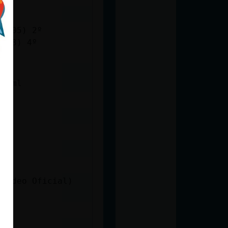
4.505) 2º
.993) 4º
.html
(Video Oficial)