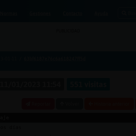
Bus
Normas
Gestiones
Contacto
Ayuda
PUBLICIDAD
3-01-11
63bf6187e76c6a618247ff5d
11/01/2023 11:54
551 visitas
Reportar
Volver
Historia anterior
aje
nos días