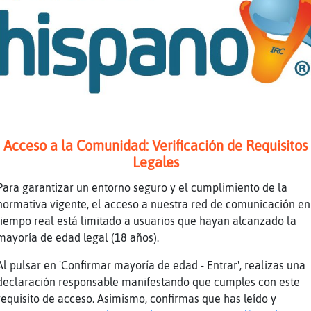
p.lineas
5 lineas en #sevilla: 1º @Rana}ConInquietud (
FujiSham33MigranTe (2.051) 3º +Santificado (1
ineroSinLuces (1.831) 5º +shaina (1.743)
des ver el ranking completo en
p://winstats.es/stats/sevilla_p_aacute_gina_2
a\Pedante buen día bonita muaaaaa
Acceso a la Comunidad: Verificación de Requisitos
a\Pedante buenass
Legales
neas
Para garantizar un entorno seguro y el cumplimiento de la
nick no figura entre los 50 primeros.
normativa vigente, el acceso a nuestra red de comunicación en
tiempo real está limitado a usuarios que hayan alcanzado la
ps://youtu.be/Y9WJOopLYBQ
mayoría de edad legal (18 años).
Tube Titulo: C. Tangana, NATHY PELUSO - Ateo 
ación: 4M28S Enviado por: CTanganaVEVO
Al pulsar en 'Confirmar mayoría de edad - Entrar', realizas una
declaración responsable manifestando que cumples con este
aaa
requisito de acceso. Asimismo, confirmas que has leído y
rcitar los dedos