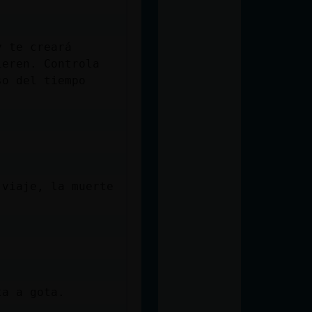
y te creará
ieren. Controla
so del tiempo
 viaje, la muerte
ta a gota.