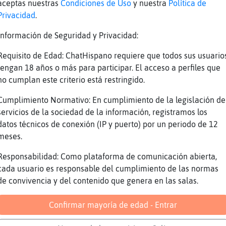
aceptas nuestras
Condiciones de Uso
y nuestra
Política de
aja
Privacidad
.
lo ejecrcito
Información de Seguridad y Privacidad:
ses de mecanografia
Requisito de Edad: ChatHispano requiere que todos sus usuario
a}ConInquietud juassss
tengan 18 años o más para participar. El acceso a perfiles que
iramiento de índice
no cumplan este criterio está restringido.
DD
Cumplimiento Normativo: En cumplimiento de la legislación de
a}ConInquietud dale dale
servicios de la sociedad de la información, registramos los
datos técnicos de conexión (IP y puerto) por un periodo de 12
meses.
DD
Responsabilidad: Como plataforma de comunicación abierta,
sss
cada usuario es responsable del cumplimiento de las normas
uja
de convivencia y del contenido que genera en las salas.
uja fuerte xD
Confirmar mayoría de edad - Entrar
emiaaa
tapo los ojos