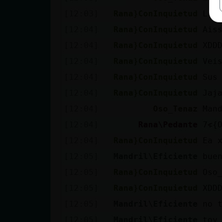
[12:03]
Rana}ConInquietud
La 
[12:04]
Rana}ConInquietud
Ais
[12:04]
Rana}ConInquietud
XDD
[12:04]
Rana}ConInquietud
Vei
[12:04]
Rana}ConInquietud
Sus
[12:04]
Rana}ConInquietud
Jaj
[12:04]
Oso_Tenaz
Man
[12:04]
Rana\Pedante
[12:04]
Rana}ConInquietud
Ea 
[12:05]
Mandril\Eficiente
bue
[12:05]
Rana}ConInquietud
Oso
[12:05]
Rana}ConInquietud
XDD
[12:05]
Mandril\Eficiente
no 
[12:05]
Mandril\Eficiente
toy