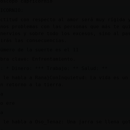
roscopo capricornio
RICORNIO:
actitud con respecto al amor será muy rígida 
unos problemas con las personas que más te qu
 nervios y sobre todo los excesos, sino al pa
rirás las consecuencias.
número de la suerte es el 11
abra clave: Enfrentamiento.
r: * Dinero: *** Trabajo: ** Salud: **
a le habla a Rana}ConInquietud: La vida es un
un retorno a la tierra.
da
ao ere
da
a le habla a Oso_Tenaz: Una jarra se llena go