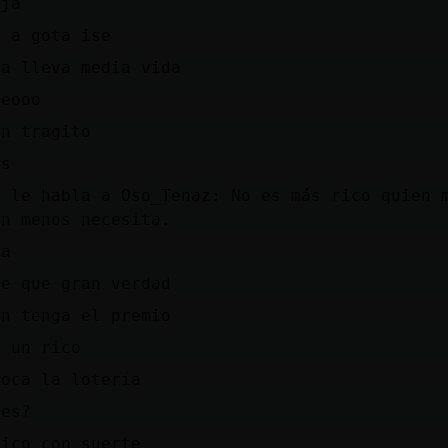
aja
a a gota ise
va lleva media vida
meooo
un tragito
ss
a le habla a Oso_Tenaz: No es más rico quien 
en menos necesita.
da
ee que gran verdad
én tenga el premio
a un rico
toca la lotería
 es?
rico con suerte