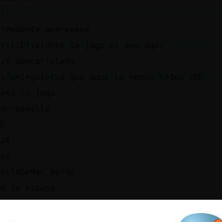
er
a\Pedante amoreeeee
dril\Eficiente te jago el amo aquí
áis descarrilaos
a}ConInquietud que aqui lo vemos todos xDD
 eso lo jago
 morbosillo
DD
AJA
sss
rellaDeMar_Verde
no te escapa
arillo
׃7<{Rana}ConInquietud}>׏ muakssss