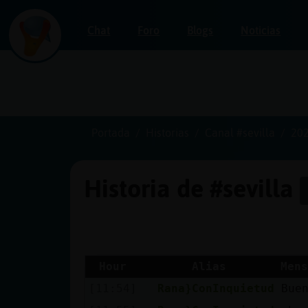
Chat
Foro
Blogs
Noticias
Iniciar
sesión
Portada
Historias
Canal #sevilla
202
Historia de #sevilla
¡Chatea
sin
publicidad!
Hour
Alias
Mens
[11:54]
Rana}ConInquietud
Bue
Crear
una