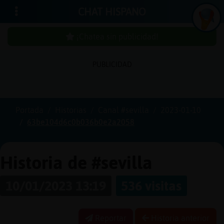
CHAT HISPANO
¡Chatea sin publicidad!
PUBLICIDAD
Iniciar
sesión
Portada
Historias
Canal #sevilla
2023-01-10
63be104d6c0b036b0e2a2058
¡Chatea
sin
publici
Historia de #sevilla
10/01/2023 13:19
536 visitas
Crear
una
Reportar
Historia anterior
cuenta