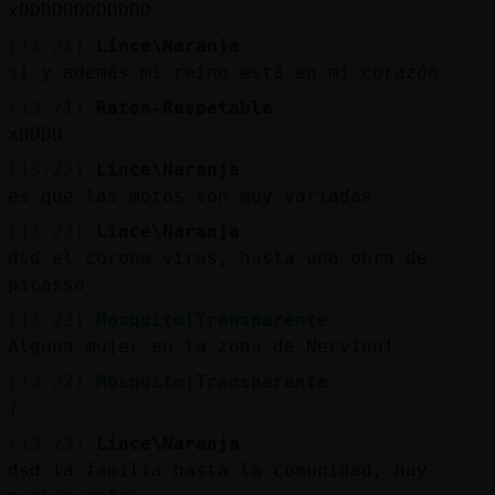
Mis
xDDDDDDDDDDDD
blogs
[13:21]
Lince\Naranja
si y además mi reino está en mi corazón
[13:21]
Raton-Respetable
xDDDD
Mis
foros
[13:22]
Lince\Naranja
es que las motos son muy variadas
[13:22]
Lince\Naranja
dsd el corona virus, hasta una obra de
Registr
picasso
un
canal
[13:22]
Mosquito}Transparente
Alguna mujer en la zona de Nervion!
[13:22]
Mosquito}Transparente
?
Más
[13:23]
Lince\Naranja
gestion
dsd la familia hasta la comunidad, hay