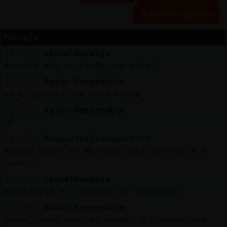
Historia siguiente
Mensaje
Reserva
[13:19]
Lince\Naranja
alias
queréis que os venda una moto?
[13:19]
Raton-Respetable
pa q queremo una moto vendá
Actuali
[13:19]
Raton-Respetable
contras
xD
[13:20]
Mosquito}Transparente
Alguna mujer en Nervion para invitarla a
Actuali
comer?
IP
[13:20]
Lince\Naranja
virtual
democracia es sinonimo de estúpidos
[13:20]
Raton-Respetable
bueno, eres rey, es normal q pienses eso