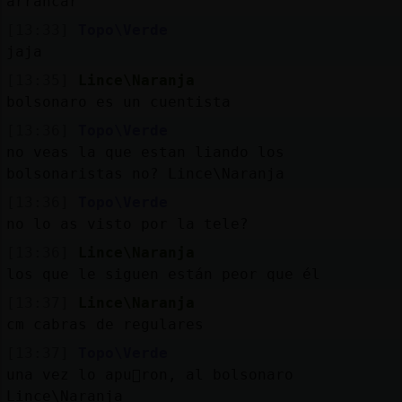
arrancar
[13:33]
Topo\Verde
jaja
[13:35]
Lince\Naranja
bolsonaro es un cuentista
[13:36]
Topo\Verde
no veas la que estan liando los
bolsonaristas no? Lince\Naranja
[13:36]
Topo\Verde
no lo as visto por la tele?
[13:36]
Lince\Naranja
los que le siguen están peor que él
[13:37]
Lince\Naranja
cm cabras de regulares
[13:37]
Topo\Verde
una vez lo apu񡬡ron, al bolsonaro
Lince\Naranja