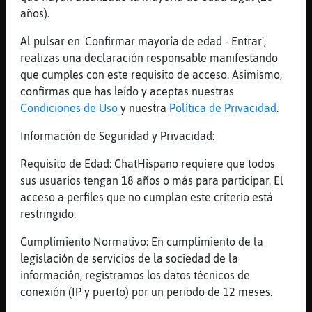
llevaba unos zapatos rojos, de martir
años).
[13:30]
Mosquito}Transparente
Al pulsar en 'Confirmar mayoría de edad - Entrar',
Alguna chica en Nervion?
realizas una declaración responsable manifestando
[13:30]
Lince\Naranja
que cumples con este requisito de acceso. Asimismo,
vamos de demócrata
confirmas que has leído y aceptas nuestras
[13:31]
Lince\Naranja
Condiciones de Uso
y nuestra
Política de Privacidad
.
vamos, de demócrata
Información de Seguridad y Privacidad:
[13:31]
Lince\Naranja
Topo\Verde, te has retirado a tus
Requisito de Edad: ChatHispano requiere que todos
aposentos?
sus usuarios tengan 18 años o más para participar. El
acceso a perfiles que no cumplan este criterio está
[13:32]
Topo\Verde
restringido.
yo queva, Lince\Naranja, aun me mantengo
[13:32]
Lince\Naranja
Cumplimiento Normativo: En cumplimiento de la
que mantienes, a zapataero
legislación de servicios de la sociedad de la
información, registramos los datos técnicos de
[13:33]
Mosquito}Transparente
conexión (IP y puerto) por un periodo de 12 meses.
Alguna chica real y normal Nervion?