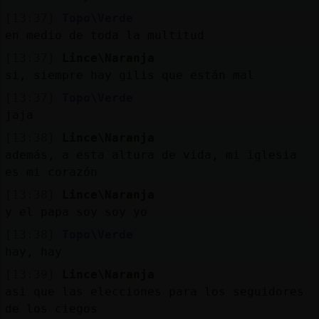
[13:37]
Topo\Verde
en medio de toda la multitud
[13:37]
Lince\Naranja
si, siempre hay gilis que están mal
[13:37]
Topo\Verde
jaja
[13:38]
Lince\Naranja
además, a esta altura de vida, mi iglesia
es mi corazón
[13:38]
Lince\Naranja
y el papa soy soy yo
[13:38]
Topo\Verde
hay, hay
[13:39]
Lince\Naranja
asi que las elecciones para los seguidores
de los ciegos