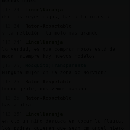
muchas motos
[13:24]
Lince\Naranja
dsd los reyes magos, hasta la iglesia
[13:24]
Raton-Respetable
y la religión, la moto mas grande
[13:24]
Lince\Naranja
la verdad, es que comprar motos está de
moda, siempre hay nuevos modelos
[13:25]
Mosquito}Transparente
Ninguna mujer en la zona de Nervion?
[13:25]
Raton-Respetable
bueno gente, nos vemos mañana
[13:25]
Raton-Respetable
hasta otra
[13:25]
Lince\Naranja
en cto un niño destaca en tocar la flauta,
los padres quieren que sean cm angel nieto