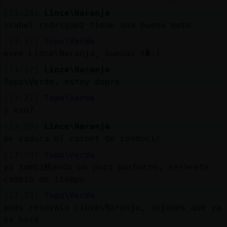
[13:26]
Lince\Naranja
isabel rodriguez tiene una buena moto
[13:27]
Topo\Verde
esee Lince\Naranja, buenas t�:)
[13:27]
Lince\Naranja
Topo\Verde, estoy depre
[13:27]
Topo\Verde
y eso?
[13:28]
Lince\Naranja
me caduca el carnet de conducir
[13:28]
Topo\Verde
yo tambi鮠ando un poco pachucho, serᠥste
cambio de tiempo
[13:28]
Topo\Verde
pues renovalo Lince\Naranja, cojones que ya
es hora