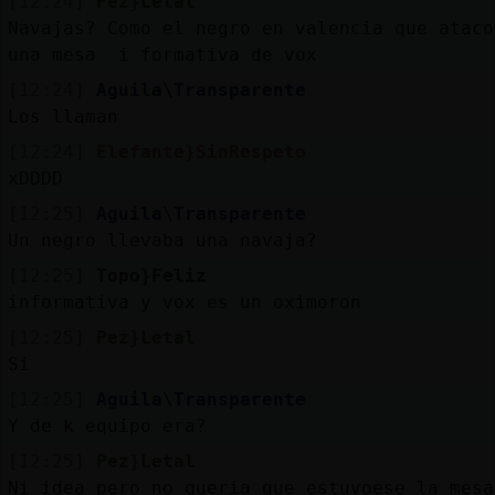
[12:24]
Pez}Letal
Navajas? Como el negro en valencia que ataco
una mesa i formativa de vox
[12:24]
Aguila\Transparente
Los llaman
[12:24]
Elefante}SinRespeto
xDDDD
[12:25]
Aguila\Transparente
Un negro llevaba una navaja?
[12:25]
Topo}Feliz
informativa y vox es un oximoron
[12:25]
Pez}Letal
Si
[12:25]
Aguila\Transparente
Y de k equipo era?
[12:25]
Pez}Letal
Ni idea pero no queria que estuvoese la mesa