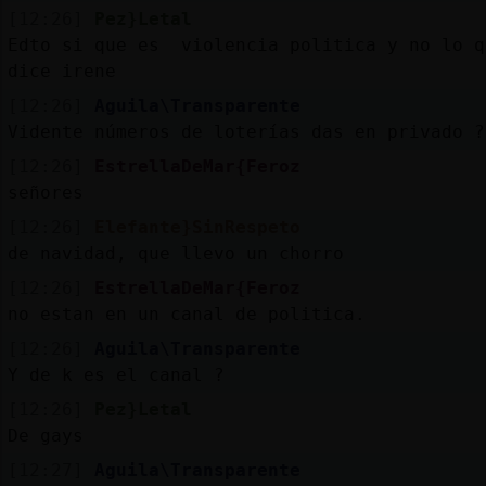
[12:26]
Pez}Letal
Edto si que es violencia politica y no lo q
dice irene
[12:26]
Aguila\Transparente
Vidente números de loterías das en privado ?
[12:26]
EstrellaDeMar{Feroz
señores
[12:26]
Elefante}SinRespeto
de navidad, que llevo un chorro
[12:26]
EstrellaDeMar{Feroz
no estan en un canal de politica.
[12:26]
Aguila\Transparente
Y de k es el canal ?
[12:26]
Pez}Letal
De gays
[12:27]
Aguila\Transparente