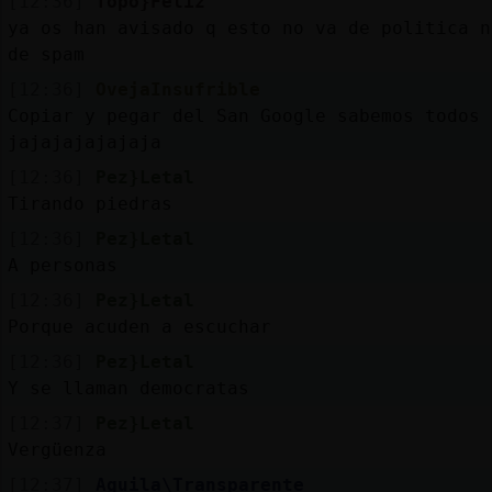
[12:36]
Topo}Feliz
ya os han avisado q esto no va de politica n
de spam
[12:36]
OvejaInsufrible
Copiar y pegar del San Google sabemos todos
jajajajajajaja
[12:36]
Pez}Letal
Tirando piedras
[12:36]
Pez}Letal
A personas
[12:36]
Pez}Letal
Porque acuden a escuchar
[12:36]
Pez}Letal
Y se llaman democratas
[12:37]
Pez}Letal
Vergüenza
[12:37]
Aguila\Transparente