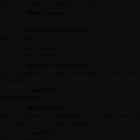
Ante un ocupa...vigilancia 24h
[12:22]
Rata_Enorme
si claro
[12:22]
Aguila\Transparente
Nose vamos
[12:22]
Pez}Letal
Alguna vez tendra que salir
[12:22]
Aguila\Transparente
Yo m imagino al ocupa haciendo una tortilla
francesa
[12:22]
Topo}Feliz
xDDDDDDDDDDD
[12:23]
Rata_Enorme
No has visto las ancianas q san ido unos dia
con familiares y lan ocupado la casa?
[12:23]
Topo}Feliz