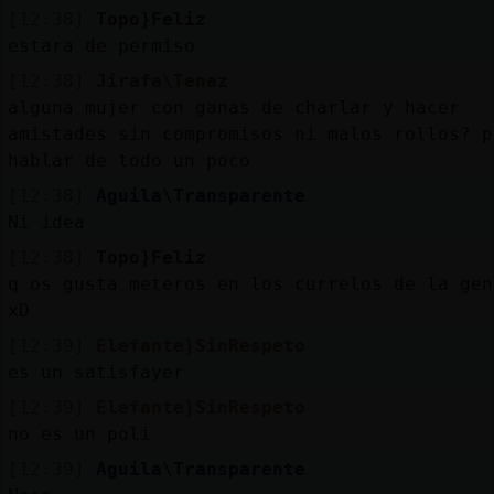
[12:38]
Topo}Feliz
estara de permiso
[12:38]
Jirafa\Tenaz
alguna mujer con ganas de charlar y hacer
amistades sin compromisos ni malos rollos? p
hablar de todo un poco
[12:38]
Aguila\Transparente
Ni idea
[12:38]
Topo}Feliz
q os gusta meteros en los currelos de la gen
xD
[12:39]
Elefante}SinRespeto
es un satisfayer
[12:39]
Elefante}SinRespeto
no es un poli
[12:39]
Aguila\Transparente