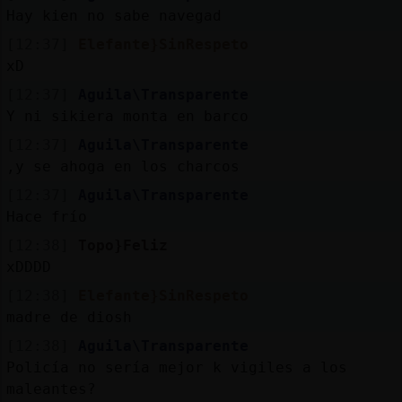
Hay kien no sabe navegad
[12:37]
Elefante}SinRespeto
xD
[12:37]
Aguila\Transparente
Y ni sikiera monta en barco
[12:37]
Aguila\Transparente
,y se ahoga en los charcos
[12:37]
Aguila\Transparente
Hace frío
[12:38]
Topo}Feliz
xDDDD
[12:38]
Elefante}SinRespeto
madre de diosh
[12:38]
Aguila\Transparente
Policía no sería mejor k vigiles a los
maleantes?