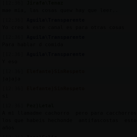
[12:36]
Jirafa\Tenaz
mae mia, las cosas quew hay que leer..
[12:36]
Aguila\Transparente
Yo creo k este canal es para otras cosas
[12:36]
Aguila\Transparente
Para hablar d comida
[12:36]
Aguila\Transparente
Y eso
[12:36]
Elefante}SinRespeto
jajaja
[12:36]
Elefante}SinRespeto
si
[12:36]
Pez}Letal
A mi llamadme cachorro pero para cacchorros
los que habeis hechonde antifascostas est
años