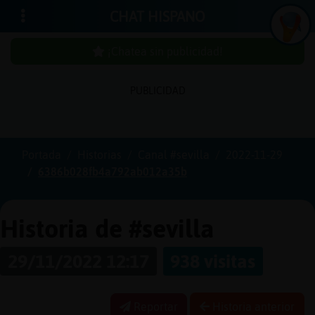
CHAT HISPANO
¡Chatea sin publicidad!
In
ic
ia
r
e
s
ió
n
PUBLICIDAD
s
Portada
Historias
Canal #sevilla
2022-11-29
¡C
h
a
te
a
in
u
b
lic
id
a
d
6386b028fb4a792ab012a35b
s
p
!
Historia de #sevilla
29/11/2022 12:17
938 visitas
C
r
e
a
r
n
a
u
e
n
ta
u
c
Reportar
Historia anterior