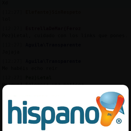
Xd
[12:27]
Elefante}SinRespeto
lol
[12:27]
EstrellaDeMar{Feroz
Pez}Letal, cuidado con los links que pones.
[12:27]
Aguila\Transparente
Jajaja
[12:27]
Aguila\Transparente
Me habéis echo reir
[12:27]
Pez}Letal
Porque? Solomera una noticoa
[12:27]
Pez}Letal
EstrellaDeMar{Feroz
[12:27]
Aguila\Transparente
Zura @ Epi thanks
[12:27]
EstrellaDeMar{Feroz