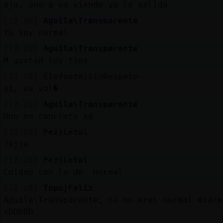
oju, uno q va viendo ya la salida
[12:28]
Aguila\Transparente
Yo soy normal
[12:28]
Aguila\Transparente
M gustan los tíos
[12:28]
Elefante}SinRespeto
si, va vol�
[12:28]
Aguila\Transparente
Uno en concreto xd
[12:28]
Pez}Letal
Jajja
[12:28]
Pez}Letal
Cuidao con lo de normal
[12:28]
Topo}Feliz
Aguila\Transparente, tu no eres normal miarm
xDDDDD