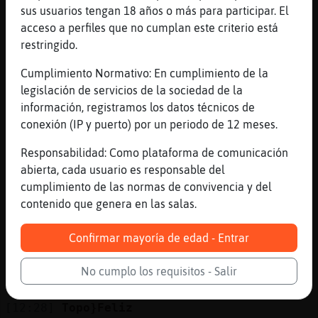
El tono se lo has puesto tu
sus usuarios tengan 18 años o más para participar. El
acceso a perfiles que no cumplan este criterio está
[12:28]
Elefante}SinRespeto
restringido.
xD
[12:28]
Pez}Letal
Cumplimiento Normativo: En cumplimiento de la
Un gay es un gay
legislación de servicios de la sociedad de la
información, registramos los datos técnicos de
[12:28]
EstrellaDeMar{Feroz
conexión (IP y puerto) por un periodo de 12 meses.
Pez}Letal, no, el tono se lo pones tu.
[12:28]
EstrellaDeMar{Feroz
Responsabilidad: Como plataforma de comunicación
y punto.
abierta, cada usuario es responsable del
cumplimiento de las normas de convivencia y del
[12:28]
Pez}Letal
contenido que genera en las salas.
Para nada
[12:28]
Aguila\Transparente
Confirmar mayoría de edad - Entrar
Ni k fuera malo
[12:28]
Aguila\Transparente
No cumplo los requisitos - Salir
K cada uno sea lo k kiera
[12:28]
Topo}Feliz