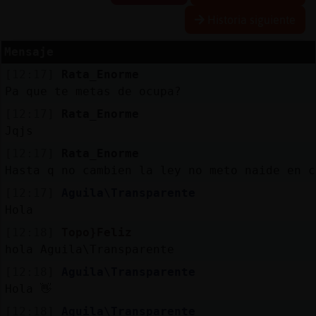
Historia siguiente
R
e
s
e
r
v
a
r
lia
s
Mensaje
a
[12:17]
Rata_Enorme
Pa que te metas de ocupa?
A
c
tu
a
liz
a
o
n
tr
a
s
e
ñ
a
[12:17]
Rata_Enorme
r c
Jqjs
[12:17]
Rata_Enorme
Hasta q no cambien la ley no meto naide en c
A
c
tu
a
liz
a
r
ir
tu
a
[12:17]
Aguila\Transparente
IP
Hola
v
l
[12:18]
Topo}Feliz
hola Aguila\Transparente
[12:18]
Aguila\Transparente
M
is
lo
g
s
Hola 👋
b
[12:18]
Aguila\Transparente