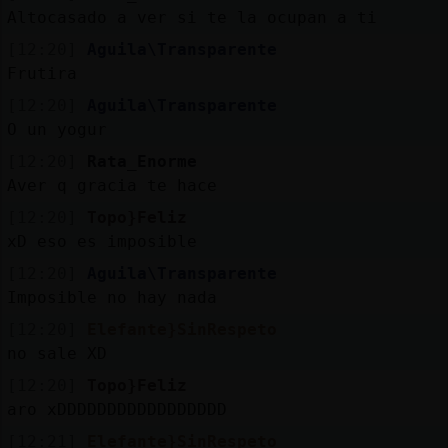
Altocasado a ver si te la ocupan a ti
[12:20]
Aguila\Transparente
Frutira
[12:20]
Aguila\Transparente
O un yogur
[12:20]
Rata_Enorme
Aver q gracia te hace
[12:20]
Topo}Feliz
xD eso es imposible
[12:20]
Aguila\Transparente
Imposible no hay nada
[12:20]
Elefante}SinRespeto
no sale XD
[12:20]
Topo}Feliz
aro xDDDDDDDDDDDDDDDDD
[12:21]
Elefante}SinRespeto