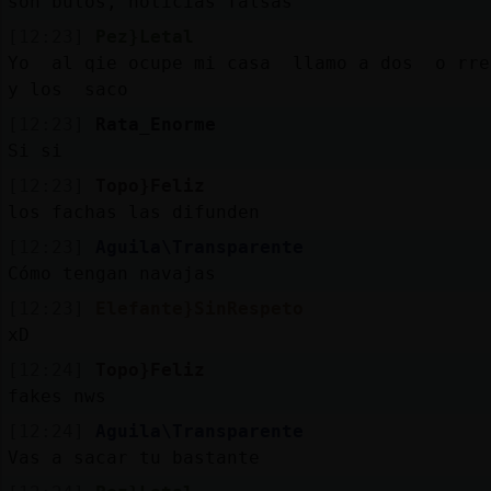
son bulos, noticias falsas
[12:23]
Pez}Letal
Yo al qie ocupe mi casa llamo a dos o rr
y los saco
[12:23]
Rata_Enorme
Si si
[12:23]
Topo}Feliz
los fachas las difunden
[12:23]
Aguila\Transparente
Cómo tengan navajas
[12:23]
Elefante}SinRespeto
xD
[12:24]
Topo}Feliz
fakes nws
[12:24]
Aguila\Transparente
Vas a sacar tu bastante