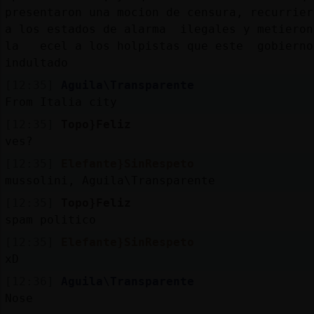
presentaron una mocion de censura, recurrie
a los estados de alarma ilegales y metieron
la ecel a los holpistas que este gobierno
indultado
[12:35]
Aguila\Transparente
From Italia city
[12:35]
Topo}Feliz
ves?
[12:35]
Elefante}SinRespeto
mussolini, Aguila\Transparente
[12:35]
Topo}Feliz
spam politico
[12:35]
Elefante}SinRespeto
xD
[12:36]
Aguila\Transparente
Nose