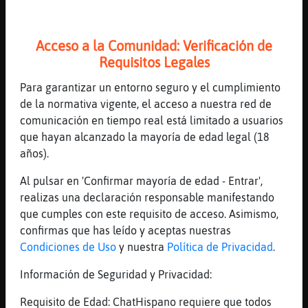
Pez}Letal, y el tinico gay, lo omites.
[12:27]
Pez}Letal
Acceso a la Comunidad: Verificación de
Porque? Es malo decir gay?
Requisitos Legales
[12:27]
EstrellaDeMar{Feroz
Pez}Letal, el tono.
Para garantizar un entorno seguro y el cumplimiento
de la normativa vigente, el acceso a nuestra red de
[12:27]
Aguila\Transparente
comunicación en tiempo real está limitado a usuarios
Jajaja
que hayan alcanzado la mayoría de edad legal (18
[12:27]
EstrellaDeMar{Feroz
años).
no menos precies a nadie.
Al pulsar en 'Confirmar mayoría de edad - Entrar',
[12:28]
EstrellaDeMar{Feroz
realizas una declaración responsable manifestando
me explico?
que cumples con este requisito de acceso. Asimismo,
[12:28]
Topo}Feliz
confirmas que has leído y aceptas nuestras
xDDDDDDDDD
Condiciones de Uso
y nuestra
Política de Privacidad
.
[12:28]
Aguila\Transparente
Información de Seguridad y Privacidad:
Si
[12:28]
Pez}Letal
Requisito de Edad: ChatHispano requiere que todos