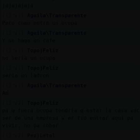
jajajajaja
[12:21]
Aguila\Transparente
Pero como entre un ocupa
[12:21]
Aguila\Transparente
Y se haga un cafe
[12:21]
Topo}Feliz
no seria un ocupa
[12:21]
Topo}Feliz
seria un ladron
[12:21]
Aguila\Transparente
Am
[12:22]
Topo}Feliz
pa q fuera ocupa tendria q estar la casa vac
ser de una empresa y er tio entrar aqui pa
vivir, no pa robar
[12:22]
Pez}Letal