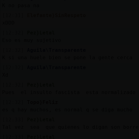
K no pasa na
[12:31]
Elefante}SinRespeto
xDDD
[12:32]
Pez}Letal
Eso es muy sujetivo
[12:32]
Aguila\Transparente
K si una huele bien se pone la gente cerca
[12:32]
Aguila\Transparente
Xd
[12:32]
Pez}Letal
Pues el insulto fascista esta normalizado
[12:32]
Topo}Feliz
es q hay muchos, es normal q se diga mucho
[12:33]
Pez}Letal
Tal vez sea que quienes lo digan son borre
[12:33]
Pez}Letal