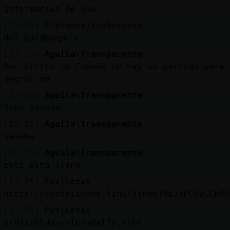
informariva de vox
[12:25]
Elefante}SinRespeto
del bar硠seguro
[12:25]
Aguila\Transparente
Por cierto en España no hay un partido para
negros no
[12:25]
Aguila\Transparente
Sino ganana
[12:25]
Aguila\Transparente
Ganaba
[12:25]
Aguila\Transparente
Esto está lleno
[12:25]
Pez}Letal
https://chathispano.link/Vgnob19aJaPCEyLCk80
[12:25]
Pez}Letal
pth2xzbldnzvslefudql7y.html