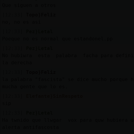
Que siguen a otros
[12:33]
Topo}Feliz
no, no es asi
[12:33]
Pez}Letal
Poeque no es normal que estandonel.pp
[12:33]
Pez}Letal
No hubiwra esta palabra facha para defini
la derecha
[12:33]
Topo}Feliz
la palabra "fascista" se dice mucho porque h
mucha gente que lo es.
[12:33]
Elefante}SinRespeto
sip
[12:33]
Pez}Letal
Ha twnido que llwgar vox para quw hubiera u
alerta antifascosta