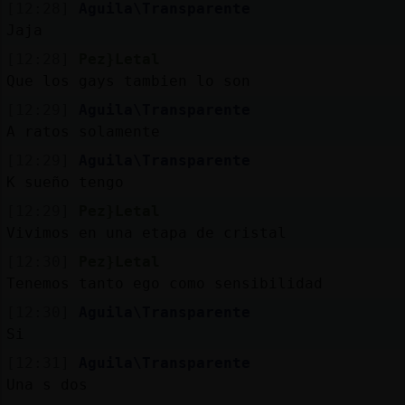
[12:28]
Aguila\Transparente
Jaja
[12:28]
Pez}Letal
Que los gays tambien lo son
[12:29]
Aguila\Transparente
A ratos solamente
[12:29]
Aguila\Transparente
K sueño tengo
[12:29]
Pez}Letal
Vivimos en una etapa de cristal
[12:30]
Pez}Letal
Tenemos tanto ego como sensibilidad
[12:30]
Aguila\Transparente
Si
[12:31]
Aguila\Transparente
Una s dos