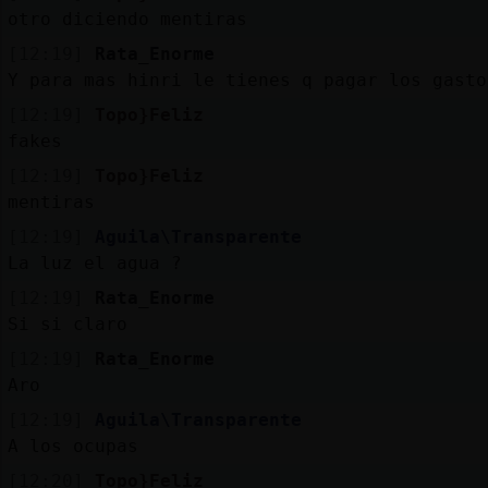
otro diciendo mentiras
[12:19]
Rata_Enorme
Y para mas hinri le tienes q pagar los gasto
[12:19]
Topo}Feliz
fakes
[12:19]
Topo}Feliz
mentiras
[12:19]
Aguila\Transparente
La luz el agua ?
[12:19]
Rata_Enorme
Si si claro
[12:19]
Rata_Enorme
Aro
[12:19]
Aguila\Transparente
A los ocupas
[12:20]
Topo}Feliz