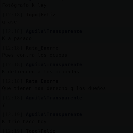
Fotógrafo k ley
[12:18]
Topo}Feliz
M
is
r
o
s
q ase
fo
[12:18]
Aguila\Transparente
K a pasado
[12:18]
Rata_Enorme
R
e
g
is
tr
a
r
n
a
n
a
Pues contra los ocupas
u
c
l
[12:18]
Aguila\Transparente
K defienden a los ocupadas
[12:18]
Rata_Enorme
Que tienen mas derecho q los dueños
M
á
s
e
s
o
n
e
s
g
[12:18]
Aguila\Transparente
?
[12:19]
Aguila\Transparente
K frío hace hoy
[12:19]
Topo}Feliz