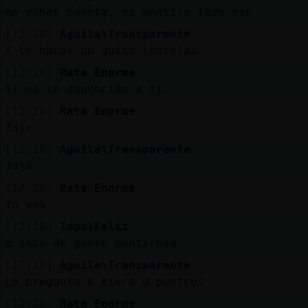
no eches cuenta, es mentira todo eso
[12:20]
Aguila\Transparente
Y le haces un guiso lentejas
[12:20]
Rata_Enorme
Si no te denuncian a ti
[12:20]
Rata_Enorme
Jaja
[12:20]
Aguila\Transparente
Jaja
[12:20]
Rata_Enorme
Ya ves
[12:20]
Topo}Feliz
q asco de gente mentirosa
[12:20]
Aguila\Transparente
Le pregunta k kiere d postres
[12:20]
Rata_Enorme