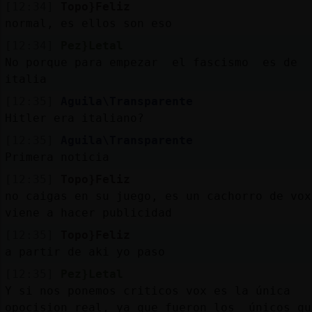
[12:34]
Topo}Feliz
normal, es ellos son eso
[12:34]
Pez}Letal
No porque para empezar el fascismo es de
italia
[12:35]
Aguila\Transparente
Hitler era italiano?
[12:35]
Aguila\Transparente
Primera noticia
[12:35]
Topo}Feliz
no caigas en su juego, es un cachorro de vox
viene a hacer publicidad
[12:35]
Topo}Feliz
a partir de aki yo paso
[12:35]
Pez}Letal
Y si nos ponemos criticos vox es la única
opocision real, ya que fueron los únicos qu