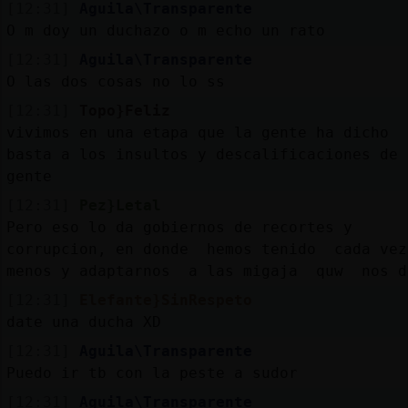
[12:31]
Aguila\Transparente
O m doy un duchazo o m echo un rato
[12:31]
Aguila\Transparente
O las dos cosas no lo ss
[12:31]
Topo}Feliz
vivimos en una etapa que la gente ha dicho
basta a los insultos y descalificaciones de 
gente
[12:31]
Pez}Letal
Pero eso lo da gobiernos de recortes y
corrupcion, en donde hemos tenido cada vez
menos y adaptarnos a las migaja quw nos d
[12:31]
Elefante}SinRespeto
date una ducha XD
[12:31]
Aguila\Transparente
Puedo ir tb con la peste a sudor
[12:31]
Aguila\Transparente