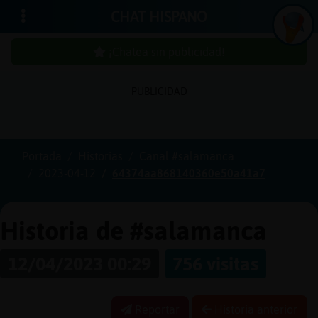
CHAT HISPANO
¡Chatea sin publicidad!
PUBLICIDAD
Iniciar
sesión
Portada
Historias
Canal #salamanca
2023-04-12
64374aa868140360e50a41a7
¡Chatea
sin
publici
Historia de #salamanca
12/04/2023 00:29
756 visitas
Crear
una
Reportar
Historia anterior
cuenta