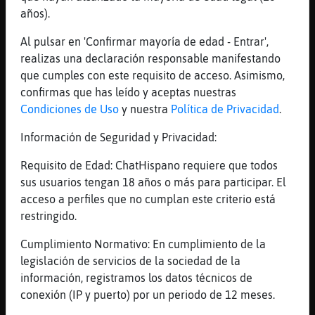
[00:33]
Bufalo}Enorme
años).
por eso no se me altera
Al pulsar en 'Confirmar mayoría de edad - Entrar',
[00:34]
Oso}Tenaz
realizas una declaración responsable manifestando
yo si tengo
que cumples con este requisito de acceso. Asimismo,
[00:34]
Bufalo}Enorme
confirmas que has leído y aceptas nuestras
enhorabuena
Condiciones de Uso
y nuestra
Política de Privacidad
.
[00:34]
Oso}Tenaz
Información de Seguridad y Privacidad:
en ciertos sitios mas
Requisito de Edad: ChatHispano requiere que todos
[00:34]
Oso}Tenaz
sus usuarios tengan 18 años o más para participar. El
eso es asi
acceso a perfiles que no cumplan este criterio está
[00:34]
Oso}Tenaz
restringido.
aqui
Cumplimiento Normativo: En cumplimiento de la
[00:34]
Oso}Tenaz
legislación de servicios de la sociedad de la
hablando del amor
información, registramos los datos técnicos de
[00:35]
Bufalo}Enorme
conexión (IP y puerto) por un periodo de 12 meses.
vigila no te cortes