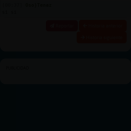
[00:37]
Oso}Tenaz
si si
Reportar
Historia anterior
Historia siguiente
PUBLICIDAD