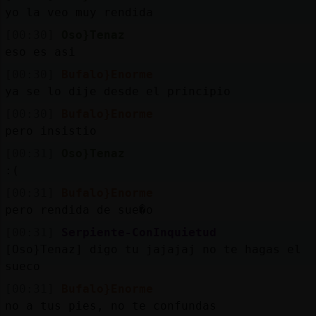
Mis
yo la veo muy rendida
blogs
[00:30]
Oso}Tenaz
eso es asi
[00:30]
Bufalo}Enorme
Mis
ya se lo dije desde el principio
foros
[00:30]
Bufalo}Enorme
pero insistio
[00:31]
Oso}Tenaz
Registr
:(
un
[00:31]
Bufalo}Enorme
canal
pero rendida de sue�o
[00:31]
Serpiente-ConInquietud
[Oso}Tenaz] digo tu jajajaj no te hagas el
sueco
Más
gestion
[00:31]
Bufalo}Enorme
no a tus pies, no te confundas