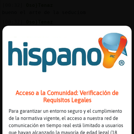
[00:32]
Oso}Tenaz
bueno el arte de la seduciom
[00:32]
Oso}Tenaz
pero se enamoran
[00:32]
Oso}Tenaz
ahora en primavera
[00:33]
Bufalo}Enorme
la primaveraque la sangre altera
[00:33]
Bufalo}Enorme
lo dices por eso, no?
[00:33]
Oso}Tenaz
Acceso a la Comunidad: Verificación de
si
Requisitos Legales
[00:33]
Oso}Tenaz
Para garantizar un entorno seguro y el cumplimiento
bien que lo sabes bruja
de la normativa vigente, el acceso a nuestra red de
[00:33]
Bufalo}Enorme
comunicación en tiempo real está limitado a usuarios
es que no tengo sangre
que hayan alcanzado la mayoría de edad legal (18