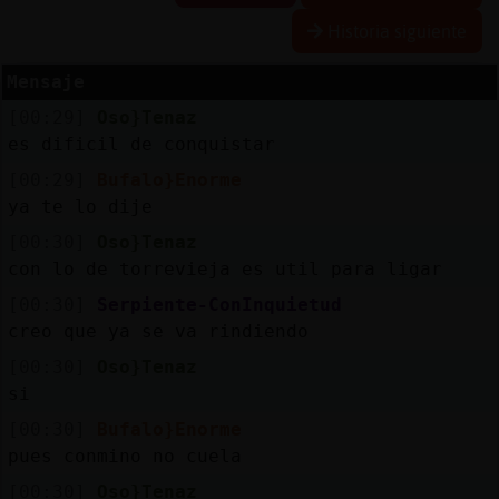
Historia siguiente
Mensaje
Reserva
[00:29]
Oso}Tenaz
alias
es dificil de conquistar
[00:29]
Bufalo}Enorme
ya te lo dije
Actuali
[00:30]
Oso}Tenaz
contras
con lo de torrevieja es util para ligar
[00:30]
Serpiente-ConInquietud
creo que ya se va rindiendo
Actuali
[00:30]
Oso}Tenaz
IP
si
virtual
[00:30]
Bufalo}Enorme
pues conmino no cuela
[00:30]
Oso}Tenaz