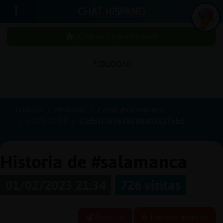
CHAT HISPANO
¡Chatea sin publicidad!
PUBLICIDAD
Iniciar
sesión
Portada
Historias
Canal #salamanca
2023-02-01
63db103f1b29690403627eb5
¡Chatea
sin
publici
Historia de #salamanca
01/02/2023 21:34
726 visitas
Crear
una
Reportar
Historia anterior
cuenta