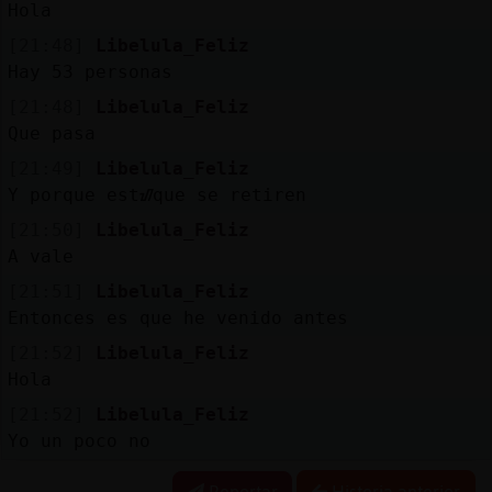
Hola
[21:48]
Libelula_Feliz
Hay 53 personas
[21:48]
Libelula_Feliz
Que pasa
[21:49]
Libelula_Feliz
Y porque estᮠque se retiren
[21:50]
Libelula_Feliz
A vale
[21:51]
Libelula_Feliz
Entonces es que he venido antes
[21:52]
Libelula_Feliz
Hola
[21:52]
Libelula_Feliz
Yo un poco no
Reportar
Historia anterior