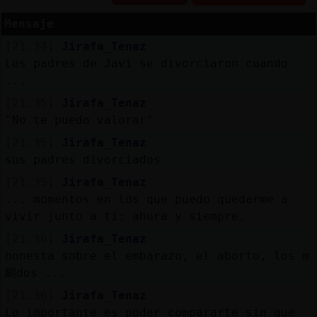
Mensaje
[21:34]
Jirafa_Tenaz
Reserva
Los padres de Javi se divorciaron cuando
alias
...
[21:35]
Jirafa_Tenaz
"No te puedo valorar"
[21:35]
Jirafa_Tenaz
Actuali
sus padres divorciados
contras
[21:35]
Jirafa_Tenaz
... momentos en los que puedo quedarme a
vivir junto a ti: ahora y siempre.
Actuali
[21:36]
Jirafa_Tenaz
IP
honesta sobre el embarazo, el aborto, los m
virtual
鴯dos ...
[21:36]
Jirafa_Tenaz
Lo importante es poder compararte sin que