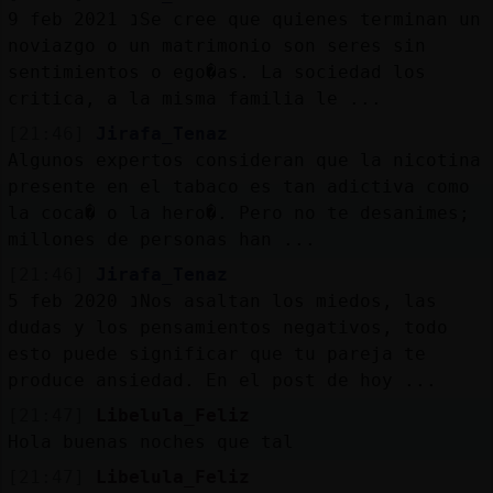
9 feb 2021 נSe cree que quienes terminan un
noviazgo o un matrimonio son seres sin
sentimientos o ego�as. La sociedad los
critica, a la misma familia le ...
[21:46]
Jirafa_Tenaz
Algunos expertos consideran que la nicotina
presente en el tabaco es tan adictiva como
la coca� o la hero�. Pero no te desanimes;
millones de personas han ...
[21:46]
Jirafa_Tenaz
5 feb 2020 נNos asaltan los miedos, las
dudas y los pensamientos negativos, todo
esto puede significar que tu pareja te
produce ansiedad. En el post de hoy ...
[21:47]
Libelula_Feliz
Hola buenas noches que tal
[21:47]
Libelula_Feliz