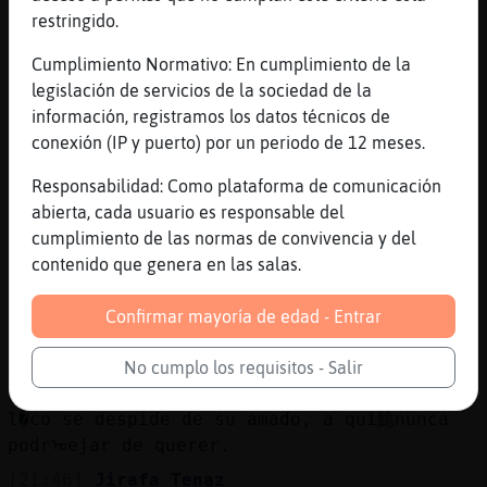
Valoraci󮺠3,7 נ?46 votos
restringido.
[21:44]
Jirafa_Tenaz
Cumplimiento Normativo: En cumplimiento de la
? Sigues en mi coraz󮬠quieras t� ...
legislación de servicios de la sociedad de la
[21:44]
Jirafa_Tenaz
información, registramos los datos técnicos de
aunque no pueda tenerte, aunque hoy seas mi
conexión (IP y puerto) por un periodo de 12 meses.
deseo prohibido
Responsabilidad: Como plataforma de comunicación
[21:44]
Jirafa_Tenaz
abierta, cada usuario es responsable del
.. Lo que tiene ahora es lo que cuenta
cumplimiento de las normas de convivencia y del
as�ue deja de juzgar a los dem᳠...
contenido que genera en las salas.
[21:45]
Jirafa_Tenaz
Celos retrospectivos:
Confirmar mayoría de edad - Entrar
[21:45]
Jirafa_Tenaz
A continuaci󮬠te proponemos una compilaci󮠤e
No cumplo los requisitos - Salir
31 poemas de amor para dedicar a la ...
l�co se despide de su amado, a qui鮠nunca
podrᠤejar de querer.
[21:46]
Jirafa_Tenaz