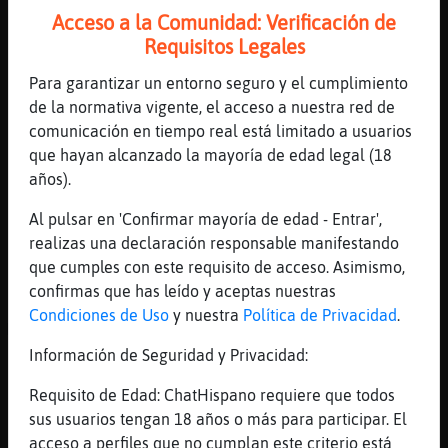
perderlo to'
Acceso a la Comunidad: Verificación de
[21:42]
Jirafa_Tenaz
Requisitos Legales
Ready Pa Morir / 27 Lyrics: Gatita' de to's
Para garantizar un entorno seguro y el cumplimiento
sabore', de to' lo' colore' (Ooh) /
de la normativa vigente, el acceso a nuestra red de
Perd󮡮o', .
comunicación en tiempo real está limitado a usuarios
[21:43]
Jirafa_Tenaz
que hayan alcanzado la mayoría de edad legal (18
Lo m᳠probable es que un cigarrillo te lleve
años).
a otro y termines fumando como ...
Al pulsar en 'Confirmar mayoría de edad - Entrar',
[21:43]
Jirafa_Tenaz
realizas una declaración responsable manifestando
Cuando intentas dejar de fumar, los deseos
que cumples con este requisito de acceso. Asimismo,
intensos de consumir tabaco ...
confirmas que has leído y aceptas nuestras
[21:43]
Jirafa_Tenaz
Condiciones de Uso
y nuestra
Política de Privacidad
.
Me pasa cada cosa que detallaste, no puedo
dejar ir mi pasado en domde me sent�plena
Información de Seguridad y Privacidad:
por cuestiones fisicas, vivencias y pare de
Requisito de Edad: ChatHispano requiere que todos
vivir hace a񯳅 fantaseando ...
sus usuarios tengan 18 años o más para participar. El
[21:43]
Jirafa_Tenaz
acceso a perfiles que no cumplan este criterio está