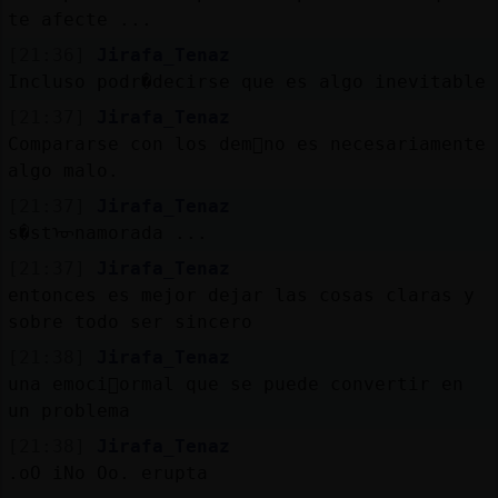
Mis
te afecte ...
blogs
[21:36]
Jirafa_Tenaz
Incluso podr�decirse que es algo inevitable
[21:37]
Jirafa_Tenaz
Mis
Compararse con los dem᳠no es necesariamente
foros
algo malo.
[21:37]
Jirafa_Tenaz
s�stᠥnamorada ...
Registr
[21:37]
Jirafa_Tenaz
un
entonces es mejor dejar las cosas claras y
canal
sobre todo ser sincero
[21:38]
Jirafa_Tenaz
una emoci󮠮ormal que se puede convertir en
un problema
Más
[21:38]
Jirafa_Tenaz
gestion
.oO iNo Oo. erupta