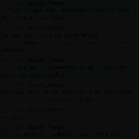
[21:38]
Jirafa_Tenaz
. Todo lo que sea, abandonar nuestra zona
de confort, nos deja ...
[21:39]
Jirafa_Tenaz
Ya sea por falta de valent� por
inseguridad, por no querer hacer da񯠡 esa
persona,
[21:39]
Jirafa_Tenaz
Creo que me he enamorado de mi compa񥲯 de
piso. No estoy id�ca .
[21:39]
Jirafa_Tenaz
Hoy que vivo en el exterior y me ha tocado
compartir casa con otros hombres
[21:40]
Jirafa_Tenaz
˅s dolor ...
[21:40]
Jirafa_Tenaz
Con su permiso, comparte una carta que