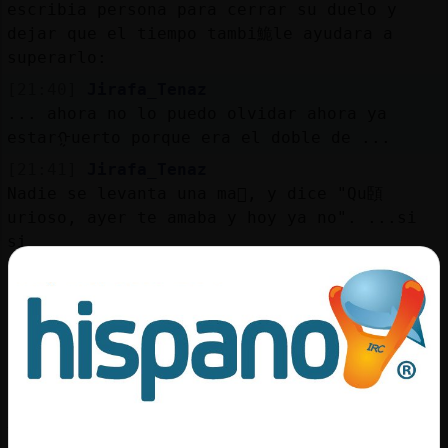
escribi󠵮a persona para cerrar su duelo y
dejar que el tiempo tambi鮠le ayudara a
superarlo:
[21:40]
Jirafa_Tenaz
... ahora no lo puedo olvidar ahora ya
estarᠭuerto porque era el doble de ...
[21:41]
Jirafa_Tenaz
Nadie se levanta una ma񡮡, y dice "Qu頣
urioso, ayer te amaba y hoy ya no". ...si
si
[21:41]
Jirafa_Tenaz
Deja de querer ser exactamente el mismo que
eras antes ...
[21:42]
Jirafa_Tenaz
a forma de expresarte de ahora.
[21:42]
Jirafa_Tenaz
Yo no le tem�a nada, pero ahora le temo a