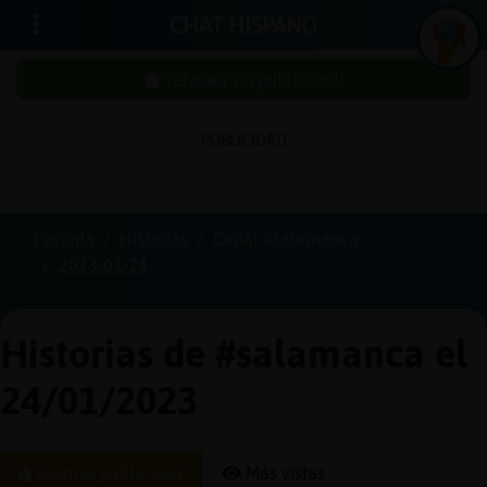
CHAT HISPANO
¡Chatea sin publicidad!
PUBLICIDAD
Iniciar
sesión
Portada
Historias
Canal #salamanca
2023-01-24
¡Chatea
sin
publici
Historias de #salamanca el
24/01/2023
Crear
una
Últimas publicadas
Más vistas
cuenta