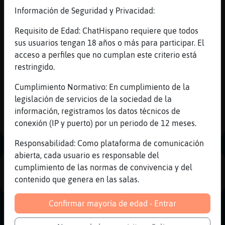
Gata_Enorme
: jajaja
Información de Seguridad y Privacidad:
Mapache{Debil
: BC Y D
Mapache{Debil
: un buen coito in the
Requisito de Edad: ChatHispano requiere que todos
forest
sus usuarios tengan 18 años o más para participar. El
...
acceso a perfiles que no cumplan este criterio está
restringido.
25 líneas de 2 usuarios
735 visitas
-2 puntos
Cumplimiento Normativo: En cumplimiento de la
legislación de servicios de la sociedad de la
1
información, registramos los datos técnicos de
conexión (IP y puerto) por un periodo de 12 meses.
Responsabilidad: Como plataforma de comunicación
abierta, cada usuario es responsable del
cumplimiento de las normas de convivencia y del
PUBLICIDAD
contenido que genera en las salas.
Confirmar mayoría de edad - Entrar