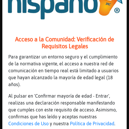
Mis
blogs
Cobaya}Breve
: hay qu頣uadrar mejor
esos nicks
Cobaya}Breve
: un dia damos un
cursillo
Mis
Acceso a la Comunidad: Verificación de
Pajaro}Marron
: si dalo jajjaja
foros
Requisitos Legales
Cobaya}Breve
: as?
Cobaya}Breve
: uf
Para garantizar un entorno seguro y el cumplimiento
...
de la normativa vigente, el acceso a nuestra red de
Registr
comunicación en tiempo real está limitado a usuarios
un
31 líneas de 2 usuarios
798 visitas
-7 puntos
que hayan alcanzado la mayoría de edad legal (18
canal
años).
Canal #salamanca
-
24/01/2023 15:01
Al pulsar en 'Confirmar mayoría de edad - Entrar',
realizas una declaración responsable manifestando
Más
que cumples con este requisito de acceso. Asimismo,
Mapache{Debil
: danzit
gestion
confirmas que has leído y aceptas nuestras
Mapache{Debil
: qu頨aria usted para
Condiciones de Uso
y nuestra
Política de Privacidad
.
salvaguardar lso bosques? bi53salam