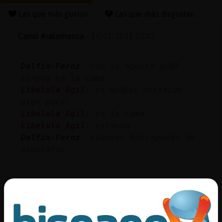
Las que más gustan
Las que más disgustan
Canal #salamanca
-
24/01/2023 23:42
Reserva
alias
Delfin-Feroz
: con lo agusto qu頥
stᠥsa en la cama
Libelula_Agil
: es qu頨as definido
Actuali
bien poco
contras
Libelula_Agil
: en la cama
Libelula_Agil
: estᠥsa
Delfin-Feroz
: cuantas habrᠡpunto de
acostarse
Actuali
...
IP
virtual
41 líneas de 2 usuarios
770 visitas
8 puntos
Canal #salamanca
-
24/01/2023 16:16