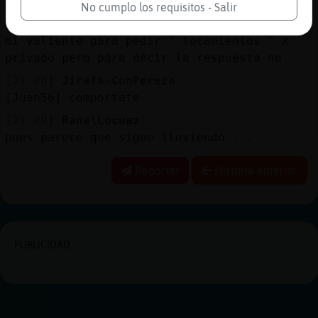
ya no va a contar
No cumplo los requisitos - Salir
[21:28]
Caiman}Especial
mi valiente para pedir " tocamientos " x
privado pero para decir la respuesta no
[21:28]
Jirafa-ConPereza
[Juan56] comportate
[21:29]
Rana\Locuaz
pues parece que sigue lloviendo....
Reportar
Historia anterior
PUBLICIDAD