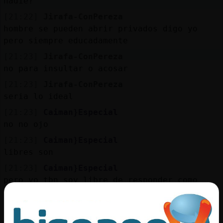
nadie?
Mis
blogs
[21:22]
Jirafa-ConPereza
hombre se pueden abrir privados digo yo
pero siempre educadamente
[21:23]
Jirafa-ConPereza
Mis
no para insultar o acosar
foros
[21:23]
Jirafa-ConPereza
seria lo ideal
[21:23]
Caiman}Especial
Registr
no no ojo
un
[21:23]
Caiman}Especial
canal
libres son
[21:23]
Caiman}Especial
pero yo tbn soy libre de responder como
Más
considere
gestion
[21:23]
Caiman}Especial
nadie les manda abrir ningun privado