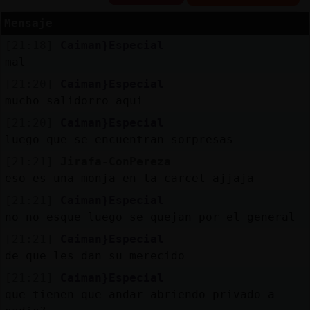
Mensaje
[21:18]
Caiman}Especial
Reserva
mal
alias
[21:20]
Caiman}Especial
mucho salidorro aqui
[21:20]
Caiman}Especial
luego que se encuentran sorpresas
Actuali
contras
[21:21]
Jirafa-ConPereza
eso es una monja en la carcel ajjaja
[21:21]
Caiman}Especial
no no esque luego se quejan por el general
Actuali
IP
[21:21]
Caiman}Especial
virtual
de que les dan su merecido
[21:21]
Caiman}Especial
que tienen que andar abriendo privado a