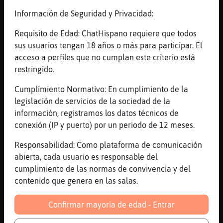
[21:26]
Jirafa-ConPereza
Información de Seguridad y Privacidad:
eso en principio esta prohibido, lo del
privado debe quedar alli
Requisito de Edad: ChatHispano requiere que todos
sus usuarios tengan 18 años o más para participar. El
[21:26]
Jirafa-ConPereza
acceso a perfiles que no cumplan este criterio está
ahora siempre hay gente que no sabe
restringido.
comportarse
[21:26]
Caiman}Especial
Cumplimiento Normativo: En cumplimiento de la
si?
legislación de servicios de la sociedad de la
información, registramos los datos técnicos de
[21:26]
Caiman}Especial
conexión (IP y puerto) por un periodo de 12 meses.
nos cuentas ayer la respuesta que te
llevaste?
Responsabilidad: Como plataforma de comunicación
[21:27]
Caiman}Especial
abierta, cada usuario es responsable del
te llevaste unas cuantas
cumplimiento de las normas de convivencia y del
contenido que genera en las salas.
[21:27]
Caiman}Especial
cuenta cuenta
Confirmar mayoría de edad - Entrar
[21:27]
Jirafa-ConPereza