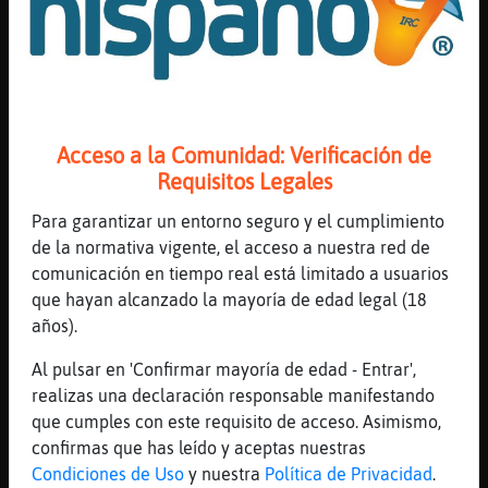
[21:24]
Jirafa-ConPereza
he dicho siempre con educacion y si tu no
deseas hablar con decir que no y el otro
respetar seria una cosa normal
[21:25]
Caiman}Especial
Acceso a la Comunidad: Verificación de
si
Requisitos Legales
[21:25]
Caiman}Especial
Para garantizar un entorno seguro y el cumplimiento
pero que luego
de la normativa vigente, el acceso a nuestra red de
[21:25]
Caiman}Especial
comunicación en tiempo real está limitado a usuarios
poenen en el genral
que hayan alcanzado la mayoría de edad legal (18
[21:25]
Caiman}Especial
años).
que tal persona ha dicho tal cosa
Al pulsar en 'Confirmar mayoría de edad - Entrar',
[21:25]
Caiman}Especial
realizas una declaración responsable manifestando
de que se quejan?
que cumples con este requisito de acceso. Asimismo,
[21:25]
Caiman}Especial
confirmas que has leído y aceptas nuestras
es absurdo
Condiciones de Uso
y nuestra
Política de Privacidad
.