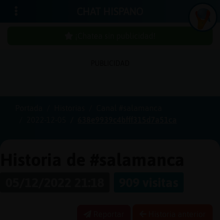
CHAT HISPANO
¡Chatea sin publicidad!
PUBLICIDAD
Iniciar
sesión
Portada
Historias
Canal #salamanca
2022-12-05
638e9939c4bfff315d7a51ca
¡Chatea
sin
publici
Historia de #salamanca
05/12/2022 21:18
909 visitas
Crear
una
Reportar
Historia anterior
cuenta