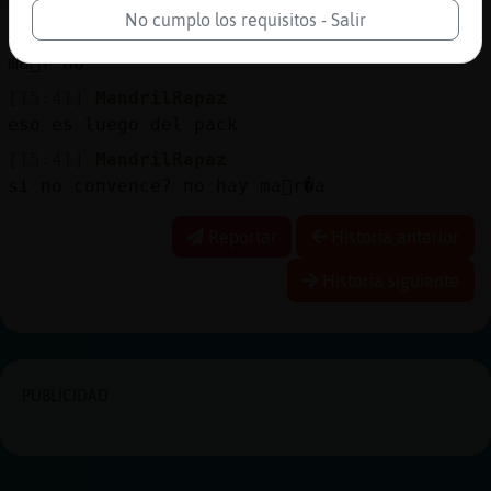
Mañosazos jejeje
No cumplo los requisitos - Salir
[15:41]
MandrilRapaz
ma񯳯? no
[15:41]
MandrilRapaz
eso es luego del pack
[15:41]
MandrilRapaz
si no convence? no hay ma񯳥r�a
Reportar
Historia anterior
Historia siguiente
PUBLICIDAD