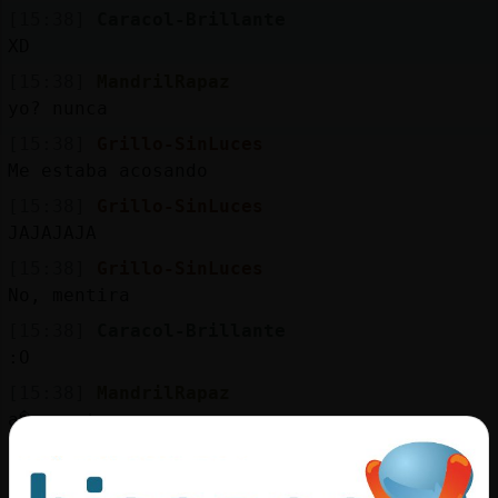
Mis
[15:38]
Caracol-Brillante
blogs
XD
[15:38]
MandrilRapaz
yo? nunca
Mis
[15:38]
Grillo-SinLuces
foros
Me estaba acosando
[15:38]
Grillo-SinLuces
JAJAJAJA
Registr
[15:38]
Grillo-SinLuces
un
No, mentira
canal
[15:38]
Caracol-Brillante
:O
[15:38]
MandrilRapaz
a�n no te acoso
Más
gestion
[15:38]
MandrilRapaz
pero podemos coordinarlo...