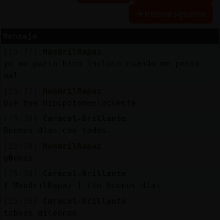
Historia siguiente
Mensaje
Reserva
[15:37]
MandrilRapaz
alias
yo me porto bien incluso cuando me porto
mal
[15:37]
MandrilRapaz
Actuali
bye bye HipopotamoElocuente
contras
[15:38]
Caracol-Brillante
Buenos dias con todos.
[15:38]
MandrilRapaz
Actuali
g�enas
IP
[15:38]
Caracol-Brillante
virtual
[-MandrilRapaz-] tio buenos dias.
[15:38]
Caracol-Brillante
tabvas gileando