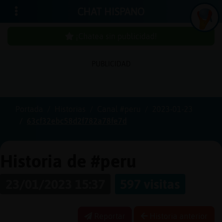
CHAT HISPANO
¡Chatea sin publicidad!
PUBLICIDAD
Iniciar
sesión
Portada
Historias
Canal #peru
2023-01-23
63cf32ebc58d2f782a78fe7d
¡Chatea
sin
publici
Historia de #peru
23/01/2023 15:37
597 visitas
Crear
una
Reportar
Historia anterior
cuenta