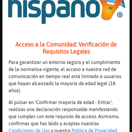
[15:38]
Caracol-Brillante
ACTION busca al tio MandrilRapaz mismo
Daniel alvez
[15:38]
Caracol-Brillante
XD
Acceso a la Comunidad: Verificación de
[15:39]
Grillo-SinLuces
Requisitos Legales
Jajajajaja que gracioso xd
[15:39]
MandrilRapaz
Para garantizar un entorno seguro y el cumplimiento
a veces
de la normativa vigente, el acceso a nuestra red de
comunicación en tiempo real está limitado a usuarios
[15:39]
MandrilRapaz
que hayan alcanzado la mayoría de edad legal (18
serio tambi鮠soy 'gracioso'
años).
[15:40]
Grillo-SinLuces
A ver acósame xd
Al pulsar en 'Confirmar mayoría de edad - Entrar',
realizas una declaración responsable manifestando
[15:40]
MandrilRapaz
que cumples con este requisito de acceso. Asimismo,
eso? previo pack
confirmas que has leído y aceptas nuestras
[15:40]
Caracol-Brillante
Condiciones de Uso
y nuestra
Política de Privacidad
.