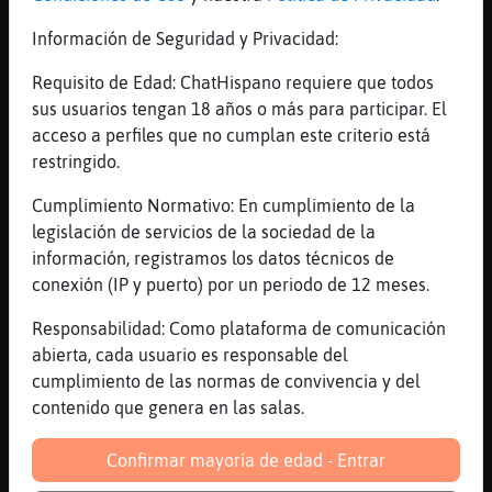
xD
Información de Seguridad y Privacidad:
[15:40]
Grillo-SinLuces
Fotos en bikini, en la playa, videos uffff
Requisito de Edad: ChatHispano requiere que todos
[15:40]
MandrilRapaz
sus usuarios tengan 18 años o más para participar. El
estoy loco pero no del coco
acceso a perfiles que no cumplan este criterio está
restringido.
[15:40]
MandrilRapaz
todo es floro si no hay pack de por medio
Cumplimiento Normativo: En cumplimiento de la
... m�mo
legislación de servicios de la sociedad de la
[15:41]
Caracol-Brillante
información, registramos los datos técnicos de
Foto del *
conexión (IP y puerto) por un periodo de 12 meses.
[15:41]
Grillo-SinLuces
Responsabilidad: Como plataforma de comunicación
Que como por que xd
abierta, cada usuario es responsable del
[15:41]
Caracol-Brillante
cumplimiento de las normas de convivencia y del
Desde que partiste, la soledad acompaña mi
contenido que genera en las salas.
dolor!
Confirmar mayoría de edad - Entrar
[15:41]
Grillo-SinLuces