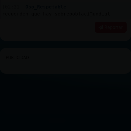
[02:21]
Oso_Respetable
recuerden que hay sobrepoblaci󮠭undial
Reportar
PUBLICIDAD