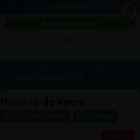
CHAT HISPANO
¡Chatea sin publicidad!
PUBLICIDAD
Iniciar
sesión
Portada
Historias
Canal #peru
2023-01-22
63cde1d09f065d233e74792e
¡Chatea
sin
publici
Historia de #peru
22/01/2023 02:09
577 visitas
Crear
una
Reportar
cuenta