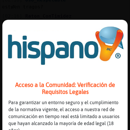
estᮠen tragos?
[02:16]
Raton_ConTimidez
Oso_Respetable Delfin_Letal es una cantante
famosa q una vez me llevo a su casa
borracho sin conocerme jajaja
[02:17]
Oso_Respetable
ah, buena gente
[02:17]
Delfin_Letal
Jajaja no sab�os d󮤥 dejarte
[02:17]
Raton_ConTimidez
Acceso a la Comunidad: Verificación de
Me qued頰rivado jajaja
Requisitos Legales
[02:17]
Oso_Respetable
lo sentabas en un agachadito con su caldo
Para garantizar un entorno seguro y el cumplimiento
de mote o algo y listo!
de la normativa vigente, el acceso a nuestra red de
comunicación en tiempo real está limitado a usuarios
[02:17]
Delfin_Letal
que hayan alcanzado la mayoría de edad legal (18
Jajaja nooo !