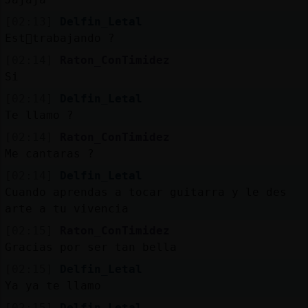
[02:13]
Delfin_Letal
Est᳠trabajando ?
[02:14]
Raton_ConTimidez
Si
[02:14]
Delfin_Letal
Te llamo ?
[02:14]
Raton_ConTimidez
Me cantaras ?
[02:14]
Delfin_Letal
Cuando aprendas a tocar guitarra y le des
arte a tu vivencia
[02:15]
Raton_ConTimidez
Gracias por ser tan bella
[02:15]
Delfin_Letal
Ya ya te llamo
[02:15]
Delfin_Letal