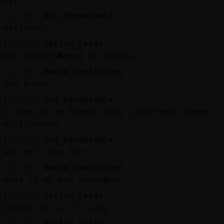
[02:20]
Oso_Respetable
exigente!
[02:20]
Delfin_Letal
Que sinverg�enza es jajaja
[02:20]
Raton_ConTimidez
Que Roche
[02:20]
Oso_Respetable
ni besito de buenos dias y defrente rompe
el florero?
[02:20]
Oso_Respetable
que mal, que mal!
[02:20]
Raton_ConTimidez
Nada si no nos conoc�os
[02:20]
Delfin_Letal
Jajaja eso es lo raro
[02:21]
Delfin_Letal