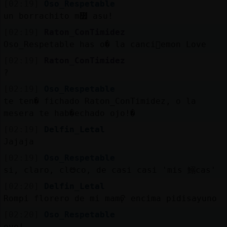
[02:19]
Oso_Respetable
un borrachito m᳿ asu!
[02:19]
Raton_ConTimidez
Oso_Respetable has o� la canci󮠄emon Love
[02:19]
Raton_ConTimidez
?
[02:19]
Oso_Respetable
te ten� fichado Raton_ConTimidez, o la
mesera te hab�echado ojo!�
[02:19]
Delfin_Letal
Jajaja
[02:19]
Oso_Respetable
si, claro, clᳩco, de casi casi 'mis 鰯cas'
[02:20]
Delfin_Letal
Rompi󠥬 florero de mi mamᠹ encima pidi󠤥sayuno
[02:20]
Oso_Respetable
oye!