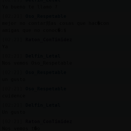
Ya bueno te llamo ?
[02:21]
Oso_Respetable
mejor no contar頬as cosas que hac�con
amigas que no conoc�:$
[02:21]
Raton_ConTimidez
Ya
[02:21]
Delfin_Letal
Nos vemos Oso_Respetable
[02:21]
Oso_Respetable
un gusto
[02:21]
Oso_Respetable
cuidence
[02:21]
Delfin_Letal
Un gusto
[02:21]
Raton_ConTimidez
Nos vemos t�o