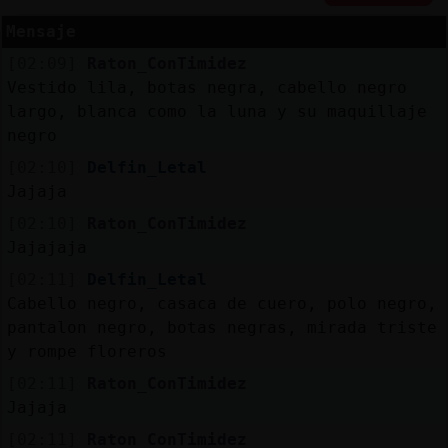
Mensaje
[02:09]
Raton_ConTimidez
Vestido lila, botas negra, cabello negro
Reserva
largo, blanca como la luna y su maquillaje
alias
negro
[02:10]
Delfin_Letal
Jajaja
Actuali
[02:10]
Raton_ConTimidez
contras
Jajajaja
[02:11]
Delfin_Letal
Cabello negro, casaca de cuero, polo negro,
Actuali
pantalon negro, botas negras, mirada triste
IP
y rompe floreros
virtual
[02:11]
Raton_ConTimidez
Jajaja
[02:11]
Raton_ConTimidez