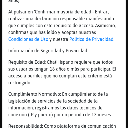
años).
[02:17]
Oso_Respetable
ok ok ok
Al pulsar en 'Confirmar mayoría de edad - Entrar',
realizas una declaración responsable manifestando
[02:17]
Oso_Respetable
que cumples con este requisito de acceso. Asimismo,
pero para la pr󸩭a!
confirmas que has leído y aceptas nuestras
[02:18]
Delfin_Letal
Condiciones de Uso
y nuestra
Política de Privacidad
.
El estaba triste y yo canto en un bar
Información de Seguridad y Privacidad:
[02:18]
Oso_Respetable
ah...
Requisito de Edad: ChatHispano requiere que todos
[02:18]
Oso_Respetable
sus usuarios tengan 18 años o más para participar. El
yo no canto
acceso a perfiles que no cumplan este criterio está
restringido.
[02:18]
Raton_ConTimidez
Jajaja
Cumplimiento Normativo: En cumplimiento de la
[02:18]
Oso_Respetable
legislación de servicios de la sociedad de la
:(
información, registramos los datos técnicos de
conexión (IP y puerto) por un periodo de 12 meses.
[02:18]
Oso_Respetable
solo encanto
Responsabilidad: Como plataforma de comunicación