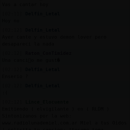
Mis
Vas a cantar hoy
blogs
[02:11]
Delfin_Letal
Hoy no
[02:12]
Delfin_Letal
Mis
Ayer cante y estuvo demon lover pero
foros
desapareci󠤥 la nada
[02:12]
Raton_ConTimidez
Una canci󮠮o me gust�
Registr
[02:12]
Delfin_Letal
un
Enserio ?
canal
[02:12]
Delfin_Letal
:(
[02:12]
Lince_Elocuente
Emitiendo ( elvigilante ) en ( RLDM )
Más
Sintonizanos por la web:
gestion
www.radiolunademiel.com.ar Miel a tus Oidos
| solicita tu cancion: !tocame tema.