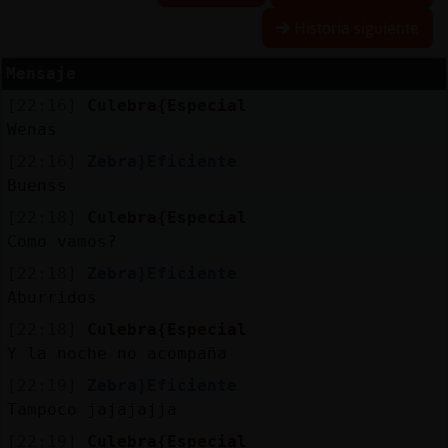
Historia siguiente
Mensaje
Reserva
[22:16]
Culebra{Especial
alias
Wenas
[22:16]
Zebra}Eficiente
Buenss
Actuali
[22:18]
Culebra{Especial
contras
Como vamos?
[22:18]
Zebra}Eficiente
Aburridos
Actuali
[22:18]
Culebra{Especial
IP
Y la noche no acompaña
virtual
[22:19]
Zebra}Eficiente
Tampoco jajajajja
[22:19]
Culebra{Especial