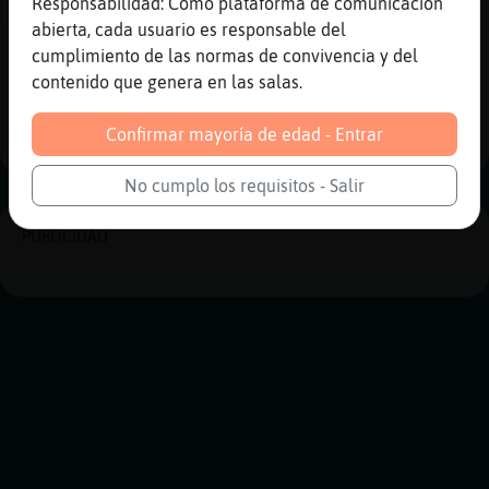
[22:25]
Zebra}Eficiente
Responsabilidad: Como plataforma de comunicación
Y q edad tienes
abierta, cada usuario es responsable del
cumplimiento de las normas de convivencia y del
Reportar
Historia anterior
contenido que genera en las salas.
Historia siguiente
Confirmar mayoría de edad - Entrar
No cumplo los requisitos - Salir
PUBLICIDAD