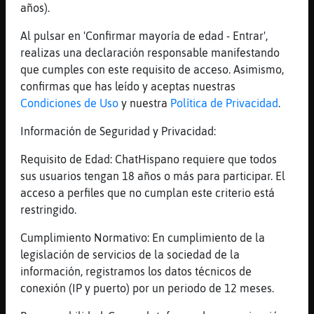
[22:23]
Zebra}Eficiente
años).
Jjajajajja buena idea
Al pulsar en 'Confirmar mayoría de edad - Entrar',
[22:23]
Culebra{Especial
realizas una declaración responsable manifestando
Ya ves 😉
que cumples con este requisito de acceso. Asimismo,
[22:24]
Zebra}Eficiente
confirmas que has leído y aceptas nuestras
Y no conoces nada
Condiciones de Uso
y nuestra
Política de Privacidad
.
[22:24]
Culebra{Especial
Información de Seguridad y Privacidad:
La ciudad, dices?
[22:24]
Zebra}Eficiente
Requisito de Edad: ChatHispano requiere que todos
Si
sus usuarios tengan 18 años o más para participar. El
acceso a perfiles que no cumplan este criterio está
[22:24]
Culebra{Especial
restringido.
La ciudad si
[22:25]
Culebra{Especial
Cumplimiento Normativo: En cumplimiento de la
Bueno, más o menos
legislación de servicios de la sociedad de la
información, registramos los datos técnicos de
[22:25]
Zebra}Eficiente
conexión (IP y puerto) por un periodo de 12 meses.
Vale