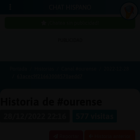
CHAT HISPANO
¡Chatea sin publicidad!
PUBLICIDAD
Iniciar
sesión
Portada
Historias
Canal #ourense
2022-12-28
63acec9f21663008570aedd7
¡Chatea
sin
publici
Historia de #ourense
28/12/2022 22:16
577 visitas
Crear
una
Reportar
Historia anterior
cuenta