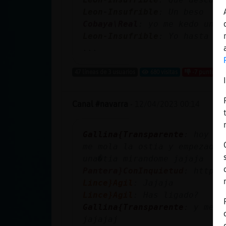
Leon-Insufrible
: Un beso
Cobaya\Real
: yo me kedo un b
Leon-Insufrible
: Yo hasta qu
...
47 líneas de 3 usuarios
680 visitas
-7 puntos
Canal #navarra
-
12/04/2023 00:14
Gallina{Transparente
: hoy cu
me mola la ostia y empezado 
una�tia mirandome jajaja
Pantera}ConInquietud
: https:
Lince}Agil
: Jajaja
Lince}Agil
: Has ligado?
Gallina{Transparente
: y me p
jajajaj