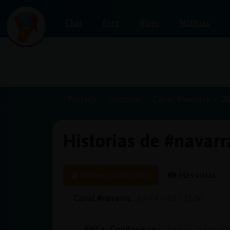
Chat
Foro
Blogs
Noticias
Iniciar
sesión
Portada
Historias
Canal #navarra
2
Historias de #navarr
¡Chatea
sin
publicidad!
Últimas publicadas
Más vistas
Canal #navarra
-
12/04/2023 21:06
Crear
una
Rata-ConPereza
: Tengo cansan