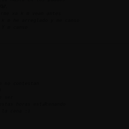
fᮮ.
rme xa k m vean antes
 k m he arreglado y me canso
 Y m canso
n no contestan
)
e ser
estas horas estᮠcenando
 la cena :)