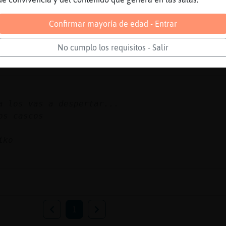
Confirmar mayoría de edad - Entrar
No cumplo los requisitos - Salir
a los vas a despertar...
os cascos
iko
1