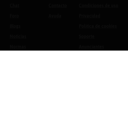
Chat
Contacto
Condiciones de uso
Foro
Ayuda
Privacidad
Blogs
Política de cookies
Noticias
Soporte
Normas
Anunciantes
Estadísticas
Historias
Tu foro gratis