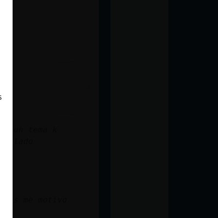
s
ba un tema k
al lado
icas me motivo