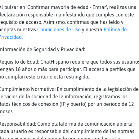
Al pulsar en 'Confirmar mayoría de edad - Entrar', realizas una
declaración responsable manifestando que cumples con este
uen rato hoy
requisito de acceso. Asimismo, confirmas que has leído y
e me entre el sueño jejeje
aceptas nuestras
Condiciones de Uso
y nuestra
Política de
Privacidad
.
Información de Seguridad y Privacidad:
Requisito de Edad: ChatHispano requiere que todos sus usuario
tengan 18 años o más para participar. El acceso a perfiles que
no cumplan este criterio está restringido.
ando me venia a casa iba en la bici y escucha
Cumplimiento Normativo: En cumplimiento de la legislación de
cantar super alto y me fijo y en la acera de 
servicios de la sociedad de la información, registramos los
datos técnicos de conexión (IP y puerto) por un periodo de 12
//youtu.be/2mVZvFZSCy4
meses.
Responsabilidad: Como plataforma de comunicación abierta,
iko segun k musika tenga con las bicis electr
cada usuario es responsable del cumplimiento de las normas
de convivencia y del contenido que genera en las salas.