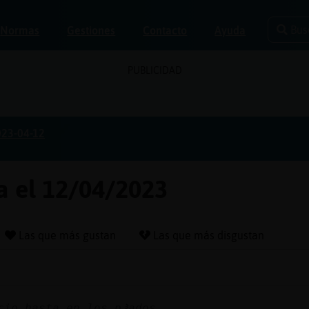
Bus
Normas
Gestiones
Contacto
Ayuda
PUBLICIDAD
023-04-12
a el 12/04/2023
Las que más gustan
Las que más disgustan
cio hasta en los pᲰados