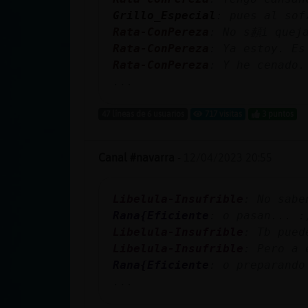
cuenta
Grillo_Especial
: pues al so
Rata-ConPereza
: No s頳i queja
Rata-ConPereza
: Ya estoy. Es
Rata-ConPereza
: Y he cenado.
Reservar
...
alias
47 líneas de 6 usuarios
717 visitas
3 puntos
Actualizar
Canal #navarra
-
12/04/2023 20:55
contraseña
Libelula-Insufrible
: No sabe
Rana{Eficiente
: o pasan... :
Libelula-Insufrible
: Tb pued
Actualizar
Libelula-Insufrible
: Pero a 
IP virtual
Rana{Eficiente
: o preparando
...