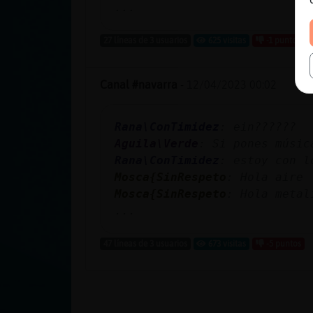
...
27 líneas de 3 usuarios
625 visitas
-1 puntos
Canal #navarra
-
12/04/2023 00:02
Rana\ConTimidez
: ein??????
Aguila\Verde
: Si pones músic
Rana\ConTimidez
: estoy con l
Mosca{SinRespeto
: Hola aire
Mosca{SinRespeto
: Hola metal
...
47 líneas de 3 usuarios
673 visitas
-5 puntos