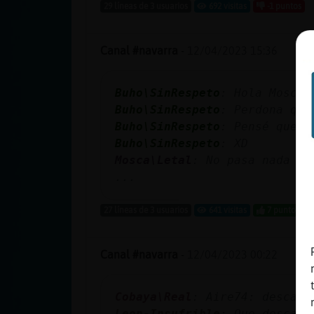
Mis blogs
29 líneas de 3 usuarios
692 visitas
-1 puntos
Canal #navarra
-
12/04/2023 15:36
Mis foros
Buho\SinRespeto
: Hola Mosca\
Buho\SinRespeto
: Perdona que
Buho\SinRespeto
: Pensé que e
Registrar
Buho\SinRespeto
: XD
un canal
Mosca\Letal
: No pasa nada
...
27 líneas de 3 usuarios
641 visitas
7 puntos
Más
gestiones
Canal #navarra
-
12/04/2023 00:22
Cobaya\Real
: Aire74: descans
Leon-Insufrible
: Que descans