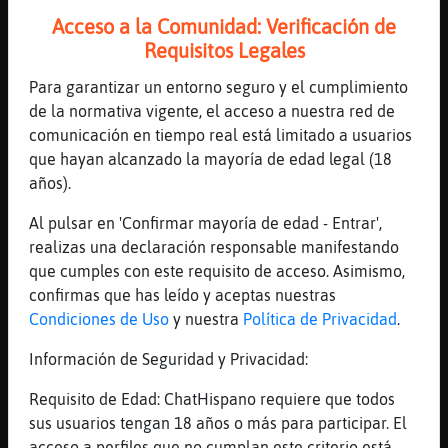
Canal #navarra
-
11/04/2023 09:47
Acceso a la Comunidad: Verificación de
Requisitos Legales
Raton\Naranja
: Buenos día dame un
Para garantizar un entorno seguro y el cumplimiento
café
de la normativa vigente, el acceso a nuestra red de
Raton\Naranja
: 🙂🌄
comunicación en tiempo real está limitado a usuarios
SerpienteConPereza
: Un cafe para ti
que hayan alcanzado la mayoría de edad legal (18
Raton\Naranja
: Gracias ❤️
años).
SerpienteConPereza
: Bien cargado
Al pulsar en 'Confirmar mayoría de edad - Entrar',
...
realizas una declaración responsable manifestando
que cumples con este requisito de acceso. Asimismo,
34 líneas de 3 usuarios
645 visitas
0 puntos
confirmas que has leído y aceptas nuestras
Condiciones de Uso
y nuestra
Política de Privacidad
.
Canal #navarra
-
11/04/2023 01:43
Información de Seguridad y Privacidad:
Ardilla-Elocuente
: fuimos el reyno
Requisito de Edad: ChatHispano requiere que todos
mas grande del mundo y sus soldados
sus usuarios tengan 18 años o más para participar. El
eran el pueblo cultivavan el campo y
acceso a perfiles que no cumplan este criterio está