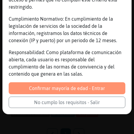
si el rey tenia k ir al frente el
restringido.
pueblo iba con el
Cumplimiento Normativo: En cumplimiento de la
Zebra-Transparente
: Ardilla-
legislación de servicios de la sociedad de la
Elocuente: los navarros son
información, registramos los datos técnicos de
navarros, y los vascos son vascos.
conexión (IP y puerto) por un periodo de 12 meses.
No mezcles
Ardilla-Elocuente
: sancho el fuerte
Responsabilidad: Como plataforma de comunicación
echo alos arabas despues de mas 700
abierta, cada usuario es responsable del
a񯳠de asedio
cumplimiento de las normas de convivencia y del
Ardilla-Elocuente
: Zebra-
contenido que genera en las salas.
Transparente: .... jajajajj
Ardilla-Elocuente
: arabes perdon
Confirmar mayoría de edad - Entrar
jajaj
...
No cumplo los requisitos - Salir
25 líneas de 2 usuarios
635 visitas
-5 puntos