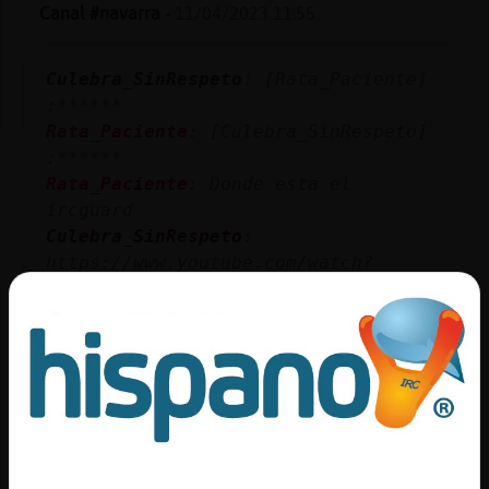
Mis
Canal #navarra
-
11/04/2023 11:55
blogs
Culebra_SinRespeto
: [Rata_Paciente]
:******
Rata_Paciente
: [Culebra_SinRespeto]
Mis
:******
foros
Rata_Paciente
: Donde esta el
ircguard
Culebra_SinRespeto
:
Registr
https://www.youtube.com/watch?
un
v=bnVUHWCynig
canal
Raton-Fugaz
: YouTube Titulo: Beyoncé
- Halo Duración: 3M45S Enviado por:
BeyoncéVEVO
...
Más
gestion
35 líneas de 4 usuarios
700 visitas
-6 puntos