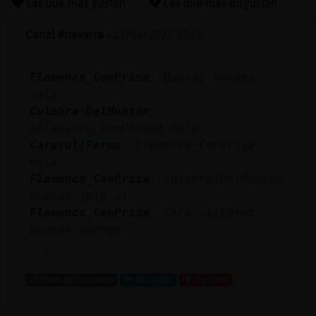
Las que más gustan
Las que más disgustan
Canal #navarra
-
11/04/2023 23:06
Reserva
Flamenco_ConPrisa
: Buenas noches
alias
sala
Culebra-DelMonton
:
[Flamenco_ConPrisa] hola
Actuali
Caracol{Feroz
: Flamenco_ConPrisa:
contras
hola
Flamenco_ConPrisa
: Culebra-DelMonton
buenas jefa ;)
Flamenco_ConPrisa
: Caracol{Feroz
Actuali
buenas noches
IP
...
virtual
23 líneas de 3 usuarios
684 visitas
-2 puntos