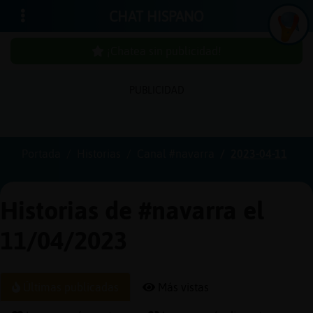
CHAT HISPANO
¡Chatea sin publicidad!
PUBLICIDAD
Iniciar
sesión
Portada
Historias
Canal #navarra
2023-04-11
¡Chatea
sin
Historias de #navarra el
publici
11/04/2023
Crear
Últimas publicadas
Más vistas
una
cuenta